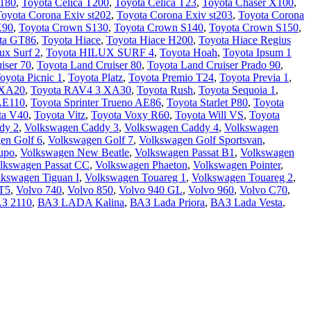
T180
,
Toyota Celica T200
,
Toyota Celica T23
,
Toyota Chaser X100
,
oyota Corona Exiv st202
,
Toyota Corona Exiv st203
,
Toyota Corona
X90
,
Toyota Crown S130
,
Toyota Crown S140
,
Toyota Crown S150
,
ta GT86
,
Toyota Hiace
,
Toyota Hiace H200
,
Toyota Hiace Regius
ux Surf 2
,
Toyota HILUX SURF 4
,
Toyota Hoah
,
Toyota Ipsum 1
iser 70
,
Toyota Land Cruiser 80
,
Toyota Land Cruiser Prado 90
,
oyota Picnic 1
,
Toyota Platz
,
Toyota Premio T24
,
Toyota Previa 1
,
 XA20
,
Toyota RAV4 3 XA30
,
Toyota Rush
,
Toyota Sequoia 1
,
 AE110
,
Toyota Sprinter Trueno AE86
,
Toyota Starlet P80
,
Toyota
ta V40
,
Toyota Vitz
,
Toyota Voxy R60
,
Toyota Will VS
,
Toyota
dy 2
,
Volkswagen Caddy 3
,
Volkswagen Caddy 4
,
Volkswagen
en Golf 6
,
Volkswagen Golf 7
,
Volkswagen Golf Sportsvan
,
upo
,
Volkswagen New Beatle
,
Volkswagen Passat B1
,
Volkswagen
lkswagen Passat CC
,
Volkswagen Phaeton
,
Volkswagen Pointer
,
lkswagen Tiguan I
,
Volkswagen Touareg 1
,
Volkswagen Touareg 2
,
 T5
,
Volvo 740
,
Volvo 850
,
Volvo 940 GL
,
Volvo 960
,
Volvo C70
,
З 2110
,
ВАЗ LADA Kalina
,
ВАЗ Lada Priora
,
ВАЗ Lada Vesta
,