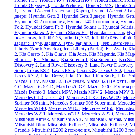
Honda Odyssey 3
,
Honda Prelude 3
,
Honda S-MX
,
Honda Shu
1
,
Hyundai Accent 1 хэтч 3дв (Корея)
,
Hyundai Accent 2 Таг
двери
,
Hyundai Getz 2
,
Hyundai Getz 3 двери
,
Hyundai Getz
Hyundai i30 2 поколения
,
Hyundai I40 1 поколения
,
Hyunda
Fe 2
,
Hyundai Santa Fe 3
,
Hyundai Solaris 1
,
Hyundai Solaris 
Hyundai Starex 2
,
Hyundai Starex H1
,
Hyundai Terracan
,
Hyu
поколения
,
Infiniti G35
,
Infiniti QX50
,
Infiniti QX56
,
Infinit
Jaguar S-Type
,
Jaguar X-Type
,
Jaguar XF 1
,
Jeep Cherokee K
Liberty (North America)
,
Jeep Liberty (Patriot)
,
Kia Avella
,
Kia
2
,
Kia Cerato 3
,
Kia Clarus
,
Kia Joice
,
Kia Magentis
,
Kia Mage
Shuma 1
,
Kia Shuma 2
,
Kia Sorento 1
,
Kia Sorento 2
,
Kia Sou
Discovery 2
,
Land Rover Discovery 3
,
Land Rover Discovery 
Sport
,
Lexus ES 4
,
Lexus ES 5
,
Lexus GS
,
Lexus GS 2
,
Lexus
Lexus RX 2
,
Lifan Breez
,
Lifan Celliya
,
Lifan Smily
,
Lifan So
Mazda 3 BM
,
Mazda 323 BA седан
,
Mazda 323 BA хэтч 3 д
GC
,
Mazda 626 GD
,
Mazda 626 GE
,
Mazda 626 GF универс
Mazda Demio 3
,
Mazda MPV
,
Mazda MPV 2
,
Mazda MPV 3
Mercedes CL-Class C140
,
Mercedes CLK-Class W209
,
Merce
Sprinter 906 mini
,
Mercedes Sprinter 906 Super mini
,
Mercedes
Mercedes W140
,
Mercedes W163
,
Mercedes W166
,
Mercedes
Mercedes W211
,
Mercedes W212
,
Mercedes W220
,
Mercedes
Mitsubishi Airtrek
,
Mitsubishi ASX
,
Mitsubishi Carisma
,
Mitsu
Mitsubishi Dion
,
Mitsubishi Eclipse 1
,
Mitsubishi Eclipse 2
,
Mi
Grandis
,
Mitsubishi L200 2 поколения
,
Mitsubishi L200 3 п