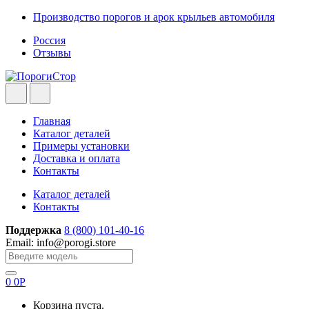
Skip
Skip
Производство порогов и арок крыльев автомобиля
to
to
Россия
navigation
content
Отзывы
Главная
Каталог деталей
Примеры установки
Доставка и оплата
Контакты
Каталог деталей
Контакты
Поддержка
8 (800) 101-40-16
Email: info@porogi.store
Search
for:
0
0
Р
Корзина пуста.