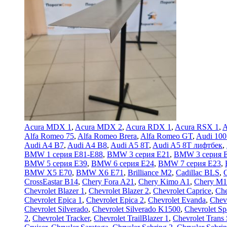
Acura MDX 1
,
Acura MDX 2
,
Acura RDX 1
,
Acura RSX 1
,
A
Alfa Romeo 75
,
Alfa Romeo Brera
,
Alfa Romeo GT
,
Audi 100
Audi A4 B7
,
Audi A4 B8
,
Audi A5 8T
,
Audi A5 8T лифтбек
,
BMW 1 серия E81-E88
,
BMW 3 серия E21
,
BMW 3 серия 
BMW 5 серия E39
,
BMW 6 серия E24
,
BMW 7 серия E23
,
BMW X5 E70
,
BMW X6 E71
,
Brilliance M2
,
Cadillac BLS
,
C
CrossEastar B14
,
Chery Fora A21
,
Chery Kimo A1
,
Chery M1
Chevrolet Blazer 1
,
Chevrolet Blazer 2
,
Chevrolet Caprice
,
Che
Chevrolet Epica 1
,
Chevrolet Epica 2
,
Chevrolet Evanda
,
Chev
Chevrolet Silverado
,
Chevrolet Silverado K1500
,
Chevrolet Sp
2
,
Chevrolet Tracker
,
Chevrolet TrailBlazer 1
,
Chevrolet Trans 