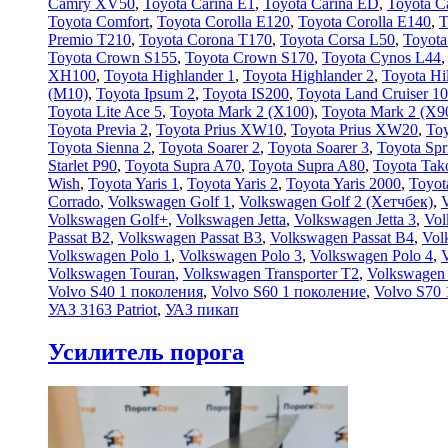
Camry XV50
,
Toyota Carina E1
,
Toyota Carina ED
,
Toyota C
Toyota Comfort
,
Toyota Corolla E120
,
Toyota Corolla E140
,
T
Premio T210
,
Toyota Corona T170
,
Toyota Corsa L50
,
Toyota
Toyota Crown S155
,
Toyota Crown S170
,
Toyota Cynos L44
XH100
,
Toyota Highlander 1
,
Toyota Highlander 2
,
Toyota Hil
(М10)
,
Toyota Ipsum 2
,
Toyota IS200
,
Toyota Land Cruiser 1
Toyota Lite Ace 5
,
Toyota Mark 2 (Х100)
,
Toyota Mark 2 (Х9
Toyota Previa 2
,
Toyota Prius XW10
,
Toyota Prius XW20
,
Toy
Toyota Sienna 2
,
Toyota Soarer 2
,
Toyota Soarer 3
,
Toyota Spr
Starlet P90
,
Toyota Supra A70
,
Toyota Supra A80
,
Toyota Tak
Wish
,
Toyota Yaris 1
,
Toyota Yaris 2
,
Toyota Yaris 2000
,
Toyot
Corrado
,
Volkswagen Golf 1
,
Volkswagen Golf 2 (Хетчбек)
,
Volkswagen Golf+
,
Volkswagen Jetta
,
Volkswagen Jetta 3
,
Vol
Passat B2
,
Volkswagen Passat B3
,
Volkswagen Passat B4
,
Vol
Volkswagen Polo 1
,
Volkswagen Polo 3
,
Volkswagen Polo 4
,
Volkswagen Touran
,
Volkswagen Transporter T2
,
Volkswagen 
Volvo S40 1 поколения
,
Volvo S60 1 поколение
,
Volvo S70 
УАЗ 3163 Patriot
,
УАЗ пикап
Усилитель порога