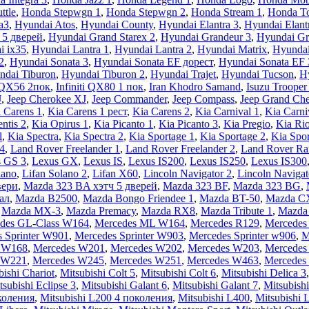
ttle
,
Honda Stepwgn 1
,
Honda Stepwgn 2
,
Honda Stream 1
,
Honda To
аЗ
,
Hyundai Atos
,
Hyundai County
,
Hyundai Elantra 3
,
Hyundai Elant
 5 дверей
,
Hyundai Grand Starex 2
,
Hyundai Grandeur 3
,
Hyundai Gr
i ix35
,
Hyundai Lantra 1
,
Hyundai Lantra 2
,
Hyundai Matrix
,
Hyundai
2
,
Hyundai Sonata 3
,
Hyundai Sonata EF дорест
,
Hyundai Sonata EF
ndai Tiburon
,
Hyundai Tiburon 2
,
Hyundai Trajet
,
Hyundai Tucson
,
H
i QX56 2пок
,
Infiniti QX80 1 пок
,
Iran Khodro Samand
,
Isuzu Trooper
J
,
Jeep Cherokee XJ
,
Jeep Commander
,
Jeep Compass
,
Jeep Grand Ch
 Carens 1
,
Kia Carens 1 рест
,
Kia Carens 2
,
Kia Carnival 1
,
Kia Carni
ntis 2
,
Kia Opirus 1
,
Kia Picanto 1
,
Kia Picanto 3
,
Kia Pregio
,
Kia Ri
l
,
Kia Spectra
,
Kia Spectra 2
,
Kia Sportage 1
,
Kia Sportage 2
,
Kia Spor
4
,
Land Rover Freelander 1
,
Land Rover Freelander 2
,
Land Rover Ra
 GS 3
,
Lexus GX
,
Lexus IS
,
Lexus IS200
,
Lexus IS250
,
Lexus IS300
lano
,
Lifan Solano 2
,
Lifan X60
,
Lincoln Navigator 2
,
Lincoln Navigat
вери
,
Mazda 323 BA хэтч 5 дверей
,
Mazda 323 BF
,
Mazda 323 BG
,
ал
,
Mazda B2500
,
Mazda Bongo Friendee 1
,
Mazda BT-50
,
Mazda C
,
Mazda MX-3
,
Mazda Premacy
,
Mazda RX8
,
Mazda Tribute 1
,
Mazda 
des GL-Class W164
,
Mercedes ML W164
,
Mercedes R129
,
Mercedes 
 Sprinter W901
,
Mercedes Sprinter W903
,
Mercedes Sprinter w906
,
M
 W168
,
Mercedes W201
,
Mercedes W202
,
Mercedes W203
,
Mercedes
 W221
,
Mercedes W245
,
Mercedes W251
,
Mercedes W463
,
Mercedes
bishi Chariot
,
Mitsubishi Colt 5
,
Mitsubishi Colt 6
,
Mitsubishi Delica 3
tsubishi Eclipse 3
,
Mitsubishi Galant 6
,
Mitsubishi Galant 7
,
Mitsubishi
околения
,
Mitsubishi L200 4 поколения
,
Mitsubishi L400
,
Mitsubishi 