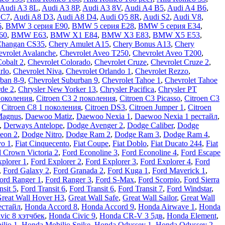
Audi A3 8L
,
Audi A3 8P
,
Audi A3 8V
,
Audi A4 B5
,
Audi A4 B6
,
 C7
,
Audi A8 D3
,
Audi A8 D4
,
Audi Q5 8R
,
Audi S2
,
Audi V8
,
6
,
BMW 3 серия E90
,
BMW 5 серия E28
,
BMW 5 серия E34
,
60
,
BMW E63
,
BMW X1 E84
,
BMW X3 E83
,
BMW X5 E53
,
Changan CS35
,
Chery Amulet A15
,
Chery Bonus A13
,
Chery
vrolet Avalanche
,
Chevrolet Aveo T250
,
Chevrolet Aveo Т200
,
Cobalt 2
,
Chevrolet Colorado
,
Chevrolet Cruze
,
Chevrolet Cruze 2
,
rlo
,
Chevrolet Niva
,
Chevrolet Orlando 1
,
Chevrolet Rezzo
,
ban 8-9
,
Chevrolet Suburban 9
,
Chevrolet Tahoe 1
,
Chevrolet Tahoe
rde 2
,
Chrysler New Yorker 13
,
Chrysler Pacifica
,
Chrysler PT
поколения
,
Citroen C3 2 поколения
,
Citroen C3 Picasso
,
Citroen C3
,
Citroen C8 1 поколения
,
Citroen DS3
,
Citroen Jumper 1
,
Citroen
Magnus
,
Daewoo Matiz
,
Daewoo Nexia 1
,
Daewoo Nexia 1 рестайл
,
,
Derways Antelope
,
Dodge Avenger 2
,
Dodge Caliber
,
Dodge
eon 2
,
Dodge Nitro
,
Dodge Ram 2
,
Dodge Ram 3
,
Dodge Ram 4
,
vo 1
,
Fiat Cinquecento
,
Fiat Coupe
,
Fiat Doblo
,
Fiat Ducato 244
,
Fiat
 Crown Victoria 2
,
Ford Econoline 3
,
Ford Econoline 4
,
Ford Escape
plorer 1
,
Ford Explorer 2
,
Ford Explorer 3
,
Ford Explorer 4
,
Ford
,
Ford Galaxy 2
,
Ford Granada 2
,
Ford Kuga 1
,
Ford Maverick 1
,
ord Ranger 1
,
Ford Ranger 3
,
Ford S-Max
,
Ford Scorpio
,
Ford Sierra
nsit 5
,
Ford Transit 6
,
Ford Transit 6
,
Ford Transit 7
,
Ford Windstar
,
reat Wall Hover H3
,
Great Wall Safe
,
Great Wall Sailor
,
Great Wall
естайл
,
Honda Accord 8
,
Honda Accord 9
,
Honda Airwave 1
,
Honda
vic 8 хэтчбек
,
Honda Civic 9
,
Honda CR-V 3 5дв
,
Honda Element
,
lio 1
,
Honda Mobilio Spike
,
Honda Odyssey 1
,
Honda Odyssey 2
,