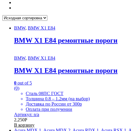
BMW
,
BMW X1 E84
BMW X1 E84 ремонтные пороги
BMW
,
BMW X1 E84
BMW X1 E84 ремонтные пороги
0
out of 5
(0)
Сталь 08ПС ГОСТ
Толщина 0.8 – 1.2мм (на выбор)
Доставка по России от 300р
Оплата при получении
Артикул: n/a
2,250
Р
В корзину
Acura MDX 1
,
Acura MDX 2
,
Acura RDX 1
,
Acura RSX 1
,
A