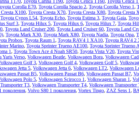
arina T170
,
Toyota Carina T190
,
Toyota Celica T160
,
Toyota Celica 
oyota Corolla E70
,
Toyota Corolla Spacio 2
,
Toyota Corolla Verso 1
,
T
 Cresta X100
,
Toyota Cresta X70
,
Toyota Cresta X80
,
Toyota Cresta 
,
Toyota Cynos L54
,
Toyota Echo
,
Toyota Estima 3
,
Toyota Gaia
,
Toyo
us Surf 3
,
Toyota Hilux 5
,
Toyota Hilux 6
,
Toyota Hilux 7
,
Toyota Hil
00
,
Toyota Land Cruiser 200
,
Toyota Land Cruiser 60
,
Toyota Land Cru
0)
,
Toyota Mark X30
,
Toyota Mark X80
,
Toyota Nadia
,
Toyota Opa
,
T
ota Probox
,
Toyota Raum 1
,
Toyota RAV4 1 XA10
,
Toyota RAV4 2
inter Marino
,
Toyota Sprinter Trueno AE100
,
Toyota Sprinter Trueno
oma 1
,
Toyota Town Ace 4 Noah SR50
,
Toyota Vista V20
,
Toyota Vis
a Yaris Verso
,
Volkswagen Beatle
,
Volkswagen Bora
,
Volkswagen Cad
Volkswagen Golf 3
,
Volkswagen Golf 4
,
Volkswagen Golf 5
,
Volkswag
kswagen Jetta 5
,
Volkswagen Jetta 6
,
Volkswagen LT2
,
Volkswagen L
kswagen Passat B5
,
Volkswagen Passat B6
,
Volkswagen Passat B7
,
Vo
Volkswagen Polo 5
,
Volkswagen Scirocco 1
,
Volkswagen Sharan 1
,
Vo
Transporter T3
,
Volkswagen Transporter T4
,
Volkswagen Transporter
1 поколения
,
Volvo S80 1 поколения
,
Vortex Tingo
,
ZAZ Sens 1
,
ВА