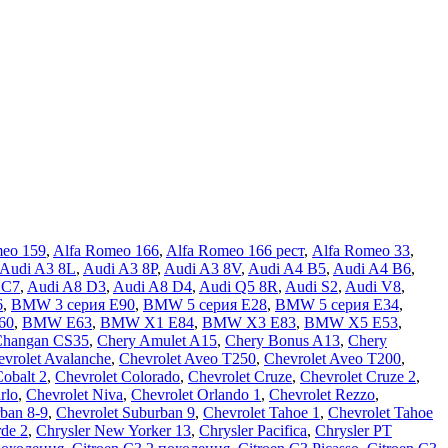
meo 159
,
Alfa Romeo 166
,
Alfa Romeo 166 рест
,
Alfa Romeo 33
,
Audi A3 8L
,
Audi A3 8P
,
Audi A3 8V
,
Audi A4 B5
,
Audi A4 B6
,
 C7
,
Audi A8 D3
,
Audi A8 D4
,
Audi Q5 8R
,
Audi S2
,
Audi V8
,
6
,
BMW 3 серия E90
,
BMW 5 серия E28
,
BMW 5 серия E34
,
60
,
BMW E63
,
BMW X1 E84
,
BMW X3 E83
,
BMW X5 E53
,
Changan CS35
,
Chery Amulet A15
,
Chery Bonus A13
,
Chery
vrolet Avalanche
,
Chevrolet Aveo T250
,
Chevrolet Aveo Т200
,
Cobalt 2
,
Chevrolet Colorado
,
Chevrolet Cruze
,
Chevrolet Cruze 2
,
rlo
,
Chevrolet Niva
,
Chevrolet Orlando 1
,
Chevrolet Rezzo
,
ban 8-9
,
Chevrolet Suburban 9
,
Chevrolet Tahoe 1
,
Chevrolet Tahoe
rde 2
,
Chrysler New Yorker 13
,
Chrysler Pacifica
,
Chrysler PT