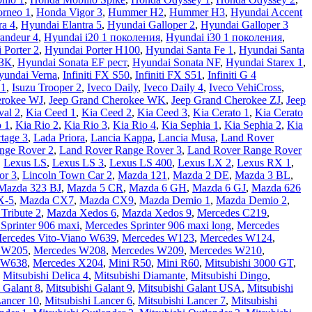
rneo 1
,
Honda Vigor 3
,
Hummer H2
,
Hummer H3
,
Hyundai Accent
ra 4
,
Hyundai Elantra 5
,
Hyundai Galloper 2
,
Hyundai Galloper 3
andeur 4
,
Hyundai i20 1 поколения
,
Hyundai i30 1 поколения
,
 Porter 2
,
Hyundai Porter H100
,
Hyundai Santa Fe 1
,
Hyundai Santa
 ЗК
,
Hyundai Sonata EF рест
,
Hyundai Sonata NF
,
Hyundai Starex 1
,
yundai Verna
,
Infiniti FX S50
,
Infiniti FX S51
,
Infiniti G 4
 1
,
Isuzu Trooper 2
,
Iveco Daily
,
Iveco Daily 4
,
Iveco VehiCross
,
erokee WJ
,
Jeep Grand Cherokee WK
,
Jeep Grand Cherokee ZJ
,
Jeep
val 2
,
Kia Ceed 1
,
Kia Ceed 2
,
Kia Ceed 3
,
Kia Cerato 1
,
Kia Cerato
o 1
,
Kia Rio 2
,
Kia Rio 3
,
Kia Rio 4
,
Kia Sephia 1
,
Kia Sephia 2
,
Kia
tage 3
,
Lada Priora
,
Lancia Kappa
,
Lancia Musa
,
Land Rover
nge Rover 2
,
Land Rover Range Rover 3
,
Land Rover Range Rover
,
Lexus LS
,
Lexus LS 3
,
Lexus LS 400
,
Lexus LX 2
,
Lexus RX 1
,
or 3
,
Lincoln Town Car 2
,
Mazda 121
,
Mazda 2 DE
,
Mazda 3 BL
,
Mazda 323 BJ
,
Mazda 5 CR
,
Mazda 6 GH
,
Mazda 6 GJ
,
Mazda 626
X-5
,
Mazda CX7
,
Mazda CX9
,
Mazda Demio 1
,
Mazda Demio 2
,
Tribute 2
,
Mazda Xedos 6
,
Mazda Xedos 9
,
Mercedes C219
,
Sprinter 906 maxi
,
Mercedes Sprinter 906 maxi long
,
Mercedes
ercedes Vito-Viano W639
,
Mercedes W123
,
Mercedes W124
,
 W205
,
Mercedes W208
,
Mercedes W209
,
Mercedes W210
,
 W638
,
Mercedes X204
,
Mini R50
,
Mini R60
,
Mitsubishi 3000 GT
,
,
Mitsubishi Delica 4
,
Mitsubishi Diamante
,
Mitsubishi Dingo
,
 Galant 8
,
Mitsubishi Galant 9
,
Mitsubishi Galant USA
,
Mitsubishi
Lancer 10
,
Mitsubishi Lancer 6
,
Mitsubishi Lancer 7
,
Mitsubishi