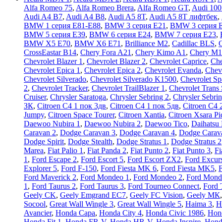
Alfa Romeo 75
,
Alfa Romeo Brera
,
Alfa Romeo GT
,
Audi 100
Audi A4 B7
,
Audi A4 B8
,
Audi A5 8T
,
Audi A5 8T лифтбек
,
BMW 1 серия E81-E88
,
BMW 3 серия E21
,
BMW 3 серия 
BMW 5 серия E39
,
BMW 6 серия E24
,
BMW 7 серия E23
,
BMW X5 E70
,
BMW X6 E71
,
Brilliance M2
,
Cadillac BLS
,
C
CrossEastar B14
,
Chery Fora A21
,
Chery Kimo A1
,
Chery M1
Chevrolet Blazer 1
,
Chevrolet Blazer 2
,
Chevrolet Caprice
,
Che
Chevrolet Epica 1
,
Chevrolet Epica 2
,
Chevrolet Evanda
,
Chev
Chevrolet Silverado
,
Chevrolet Silverado K1500
,
Chevrolet Sp
2
,
Chevrolet Tracker
,
Chevrolet TrailBlazer 1
,
Chevrolet Trans 
Cruiser
,
Chrysler Saratoga
,
Chrysler Sebring 2
,
Chrysler Sebri
ЗК
,
Citroen C4 1 пок 3дв
,
Citroen C4 1 пок 5дв
,
Citroen C4 
Jumpy
,
Citroen Space Tourer
,
Citroen Xantia
,
Citroen Xsara Pi
Daewoo Nubira 1
,
Daewoo Nubira 2
,
Daewoo Tico
,
Daihatsu
Caravan 2
,
Dodge Caravan 3
,
Dodge Caravan 4
,
Dodge Carav
Dodge Spirit
,
Dodge Stealth
,
Dodge Stratus 1
,
Dodge Stratus 2
Marea
,
Fiat Palio 1
,
Fiat Panda 2
,
Fiat Punto 2
,
Fiat Punto 3
,
Fi
1
,
Ford Escape 2
,
Ford Escort 5
,
Ford Escort ZX2
,
Ford Excur
Explorer 5
,
Ford F-150
,
Ford Fiesta MK 6
,
Ford Fiesta MK5
,
F
Ford Maverick 2
,
Ford Mondeo 1
,
Ford Mondeo 2
,
Ford Mond
1
,
Ford Taurus 2
,
Ford Taurus 3
,
Ford Tourneo Connect
,
Ford 
Geely CK
,
Geely Emgrand EC7
,
Geely FC Vision
,
Geely МК
Socool
,
Great Wall Wingle 3
,
Great Wall Wingle 5
,
Haima 3
,
H
Avancier
,
Honda Capa
,
Honda City 4
,
Honda Civic 1986
,
Hon
Honda Fit 1
,
Honda FR-V
,
Honda HR-V
,
Honda Inspire
,
Honda