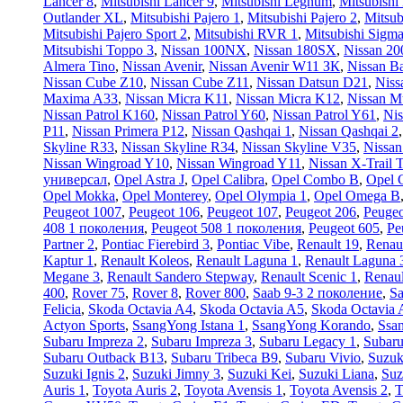
Lancer 8
,
Mitsubishi Lancer 9
,
Mitsubishi Legnum
,
Mitsubishi
Outlander XL
,
Mitsubishi Pajero 1
,
Mitsubishi Pajero 2
,
Mitsub
Mitsubishi Pajero Sport 2
,
Mitsubishi RVR 1
,
Mitsubishi Sigm
Mitsubishi Toppo 3
,
Nissan 100NX
,
Nissan 180SX
,
Nissan 2
Almera Tino
,
Nissan Avenir
,
Nissan Avenir W11 ЗК
,
Nissan Ba
Nissan Cube Z10
,
Nissan Cube Z11
,
Nissan Datsun D21
,
Niss
Maxima A33
,
Nissan Micra K11
,
Nissan Micra K12
,
Nissan M
Nissan Patrol K160
,
Nissan Patrol Y60
,
Nissan Patrol Y61
,
Nis
P11
,
Nissan Primera P12
,
Nissan Qashqai 1
,
Nissan Qashqai 2
Skyline R33
,
Nissan Skyline R34
,
Nissan Skyline V35
,
Nissa
Nissan Wingroad Y10
,
Nissan Wingroad Y11
,
Nissan X-Trail 
универсал
,
Opel Astra J
,
Opel Calibra
,
Opel Combo B
,
Opel 
Opel Mokka
,
Opel Monterey
,
Opel Olympia 1
,
Opel Omega B
Peugeot 1007
,
Peugeot 106
,
Peugeot 107
,
Peugeot 206
,
Peugeo
408 1 поколения
,
Peugeot 508 1 поколения
,
Peugeot 605
,
Pe
Partner 2
,
Pontiac Fierebird 3
,
Pontiac Vibe
,
Renault 19
,
Renau
Kaptur 1
,
Renault Koleos
,
Renault Laguna 1
,
Renault Laguna 
Megane 3
,
Renault Sandero Stepway
,
Renault Scenic 1
,
Renaul
400
,
Rover 75
,
Rover 8
,
Rover 800
,
Saab 9-3 2 поколение
,
Sa
Felicia
,
Skoda Octavia A4
,
Skoda Octavia A5
,
Skoda Octavia 
Actyon Sports
,
SsangYong Istana 1
,
SsangYong Korando
,
Ssa
Subaru Impreza 2
,
Subaru Impreza 3
,
Subaru Legacy 1
,
Subaru
Subaru Outback B13
,
Subaru Tribeca B9
,
Subaru Vivio
,
Suzuk
Suzuki Ignis 2
,
Suzuki Jimny 3
,
Suzuki Kei
,
Suzuki Liana
,
Suz
Auris 1
,
Toyota Auris 2
,
Toyota Avensis 1
,
Toyota Avensis 2
,
T