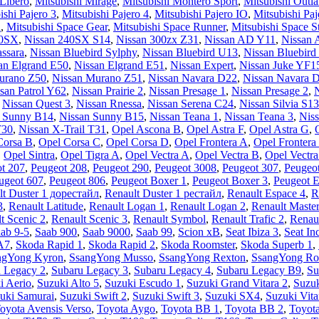
 Libero
,
Mitsubishi Mirage
,
Mitsubishi Montero Sport
,
Mitsubishi Outla
ishi Pajero 3
,
Mitsubishi Pajero 4
,
Mitsubishi Pajero IO
,
Mitsubishi Paj
a
,
Mitsubishi Space Gear
,
Mitsubishi Space Runner
,
Mitsubishi Space S
00SX
,
Nissan 240SX S14
,
Nissan 300zx Z31
,
Nissan AD Y11
,
Nissan 
ssara
,
Nissan Bluebird Sylphy
,
Nissan Bluebird U13
,
Nissan Bluebird
an Elgrand E50
,
Nissan Elgrand E51
,
Nissan Expert
,
Nissan Juke YF1
urano Z50
,
Nissan Murano Z51
,
Nissan Navara D22
,
Nissan Navara 
san Patrol Y62
,
Nissan Prairie 2
,
Nissan Presage 1
,
Nissan Presage 2
,
N
,
Nissan Quest 3
,
Nissan Rnessa
,
Nissan Serena C24
,
Nissan Silvia S13
n Sunny B14
,
Nissan Sunny B15
,
Nissan Teana 1
,
Nissan Teana 3
,
Niss
T30
,
Nissan X-Trail T31
,
Opel Ascona B
,
Opel Astra F
,
Opel Astra G
,
Corsa B
,
Opel Corsa C
,
Opel Corsa D
,
Opel Frontera A
,
Opel Frontera
,
Opel Sintra
,
Opel Tigra A
,
Opel Vectra A
,
Opel Vectra B
,
Opel Vectr
t 207
,
Peugeot 208
,
Peugeot 290
,
Peugeot 3008
,
Peugeot 307
,
Peugeo
ugeot 607
,
Peugeot 806
,
Peugeot Boxer 1
,
Peugeot Boxer 3
,
Peugeot E
lt Duster 1 дорестайл
,
Renault Duster 1 рестайл
,
Renault Espace 4
,
R
3
,
Renault Latitude
,
Renault Logan 1
,
Renault Logan 2
,
Renault Master
t Scenic 2
,
Renault Scenic 3
,
Renault Symbol
,
Renault Trafic 2
,
Renau
ab 9-5
,
Saab 900
,
Saab 9000
,
Saab 99
,
Scion xB
,
Seat Ibiza 3
,
Seat In
A7
,
Skoda Rapid 1
,
Skoda Rapid 2
,
Skoda Roomster
,
Skoda Superb 1
,
ngYong Kyron
,
SsangYong Musso
,
SsangYong Rexton
,
SsangYong Ro
 Legacy 2
,
Subaru Legacy 3
,
Subaru Legacy 4
,
Subaru Legacy B9
,
Su
i Aerio
,
Suzuki Alto 5
,
Suzuki Escudo 1
,
Suzuki Grand Vitara 2
,
Suzuk
uki Samurai
,
Suzuki Swift 2
,
Suzuki Swift 3
,
Suzuki SX4
,
Suzuki Vita
oyota Avensis Verso
,
Toyota Aygo
,
Toyota BB 1
,
Toyota BB 2
,
Toyot