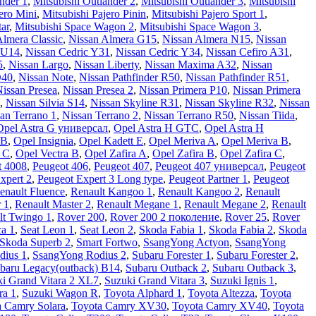
nder 1
,
Mitsubishi Outlander 2
,
Mitsubishi Outlander 3
,
Mitsubishi
ero Mini
,
Mitsubishi Pajero Pinin
,
Mitsubishi Pajero Sport 1
,
tar
,
Mitsubishi Space Wagon 2
,
Mitsubishi Space Wagon 3
,
Almera Classic
,
Nissan Almera G15
,
Nissan Almera N15
,
Nissan
 U14
,
Nissan Cedric Y31
,
Nissan Cedric Y34
,
Nissan Cefiro A31
,
5
,
Nissan Largo
,
Nissan Liberty
,
Nissan Maxima A32
,
Nissan
D40
,
Nissan Note
,
Nissan Pathfinder R50
,
Nissan Pathfinder R51
,
issan Presea
,
Nissan Presea 2
,
Nissan Primera P10
,
Nissan Primera
,
Nissan Silvia S14
,
Nissan Skyline R31
,
Nissan Skyline R32
,
Nissan
an Terrano 1
,
Nissan Terrano 2
,
Nissan Terrano R50
,
Nissan Tiida
,
Opel Astra G универсал
,
Opel Astra H GTC
,
Opel Astra H
 B
,
Opel Insignia
,
Opel Kadett E
,
Opel Meriva A
,
Opel Meriva B
,
a C
,
Opel Vectra В
,
Opel Zafira A
,
Opel Zafira B
,
Opel Zafira C
,
t 4008
,
Peugeot 406
,
Peugeot 407
,
Peugeot 407 универсал
,
Peugeot
xpert 2
,
Peugeot Expert 3 Long type
,
Peugeot Partner 1
,
Peugeot
enault Fluence
,
Renault Kangoo 1
,
Renault Kangoo 2
,
Renault
 1
,
Renault Master 2
,
Renault Megane 1
,
Renault Megane 2
,
Renault
lt Twingo 1
,
Rover 200
,
Rover 200 2 поколение
,
Rover 25
,
Rover
ca 1
,
Seat Leon 1
,
Seat Leon 2
,
Skoda Fabia 1
,
Skoda Fabia 2
,
Skoda
Skoda Superb 2
,
Smart Fortwo
,
SsangYong Actyon
,
SsangYong
dius 1
,
SsangYong Rodius 2
,
Subaru Forester 1
,
Subaru Forester 2
,
baru Legacy(outback) B14
,
Subaru Outback 2
,
Subaru Outback 3
,
i Grand Vitara 2 XL7
,
Suzuki Grand Vitara 3
,
Suzuki Ignis 1
,
ra 1
,
Suzuki Wagon R
,
Toyota Alphard 1
,
Toyota Altezza
,
Toyota
a Camry Solara
,
Toyota Camry XV30
,
Toyota Camry XV40
,
Toyota