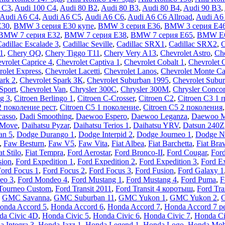
 C3
,
Audi 100 C4
,
Audi 80 B2
,
Audi 80 B3
,
Audi 80 B4
,
Audi 90 B3
,
Audi A6 C4
,
Audi A6 C5
,
Audi A6 C6
,
Audi A6 C6 Allroad
,
Audi A6
E30
,
BMW 3 серия E30 купе
,
BMW 3 серия E36
,
BMW 3 серия E4
BMW 7 серия E32
,
BMW 7 серия E38
,
BMW 7 серия E65
,
BMW E
adillac Escalade 3
,
Cadillac Seville
,
Cadillac SRX1
,
Cadillac SRX2
,
1
,
Chery QQ
,
Chery Tiggo T11
,
Chery Very A13
,
Chevrolet Astro
,
Che
vrolet Caprice 4
,
Chevrolet Captiva 1
,
Chevrolet Cobalt 1
,
Chevrolet 
rolet Express
,
Chevrolet Lacetti
,
Chevrolet Lanos
,
Chevrolet Monte Ca
ark 2
,
Chevrolet Spark ЗК
,
Chevrolet Suburban 1995
,
Chevrolet Subur
Sport
,
Chevrolet Van
,
Chrysler 300C
,
Chrysler 300M
,
Chrysler Conco
ng 3
,
Citroen Berlingo 1
,
Citroen C-Crosser
,
Citroen C2
,
Citroen C3 1 
2 поколение рест
,
Citroen C5 1 поколение
,
Citroen C5 2 поколения
casso
,
Dadi Smoothing
,
Daewoo Espero
,
Daewoo Leganza
,
Daewoo 
 Move
,
Daihatsu Pyzar
,
Daihatsu Terios 1
,
Daihatsu YRV
,
Datsun 240Z
an 5
,
Dodge Durango 1
,
Dodge Interpid 2
,
Dodge Journeo 1
,
Dodge N
,
Faw Besturn
,
Faw V5
,
Faw Vita
,
Fiat Albea
,
Fiat Barchetta
,
Fiat Bra
at Stilo
,
Fiat Tempra
,
Ford Aerostar
,
Ford Bronco-II
,
Ford Cougar
,
Ford
sion
,
Ford Expedition 1
,
Ford Expedition 2
,
Ford Expedition 3
,
Ford Ex
ord Focus 1
,
Ford Focus 2
,
Ford Focus 3
,
Ford Fusion
,
Ford Galaxy 1
eo 3
,
Ford Mondeo 4
,
Ford Mustang 1
,
Ford Mustang 4
,
Ford Puma
,
F
Tourneo Custom
,
Ford Transit 2011
,
Ford Transit 4 коротыш
,
Ford Tra
,
GMC Savanna
,
GMC Suburban 11
,
GMC Yukon 1
,
GMC Yukon 2
,
G
onda Accord 5
,
Honda Accord 6
,
Honda Accord 7
,
Honda Accord 7 р
da Civic 4D
,
Honda Civic 5
,
Honda Civic 6
,
Honda Civic 7
,
Honda Ci
 Integra 3
,
Honda Jazz 1
,
Honda Legend 1
,
Honda Logo
,
Honda Mobi