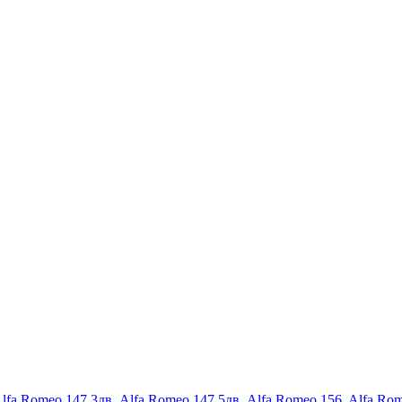
lfa Romeo 147 3дв
,
Alfa Romeo 147 5дв
,
Alfa Romeo 156
,
Alfa Ro