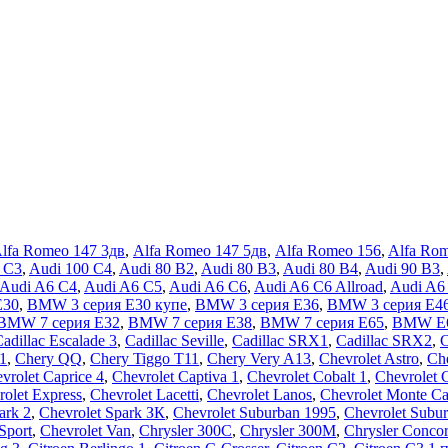
lfa Romeo 147 3дв
,
Alfa Romeo 147 5дв
,
Alfa Romeo 156
,
Alfa Ro
 C3
,
Audi 100 C4
,
Audi 80 B2
,
Audi 80 B3
,
Audi 80 B4
,
Audi 90 B3
,
Audi A6 C4
,
Audi A6 C5
,
Audi A6 C6
,
Audi A6 C6 Allroad
,
Audi A6
E30
,
BMW 3 серия E30 купе
,
BMW 3 серия E36
,
BMW 3 серия E4
BMW 7 серия E32
,
BMW 7 серия E38
,
BMW 7 серия E65
,
BMW E
adillac Escalade 3
,
Cadillac Seville
,
Cadillac SRX1
,
Cadillac SRX2
,
1
,
Chery QQ
,
Chery Tiggo T11
,
Chery Very A13
,
Chevrolet Astro
,
Che
vrolet Caprice 4
,
Chevrolet Captiva 1
,
Chevrolet Cobalt 1
,
Chevrolet 
rolet Express
,
Chevrolet Lacetti
,
Chevrolet Lanos
,
Chevrolet Monte Ca
ark 2
,
Chevrolet Spark ЗК
,
Chevrolet Suburban 1995
,
Chevrolet Subur
Sport
,
Chevrolet Van
,
Chrysler 300C
,
Chrysler 300M
,
Chrysler Conco