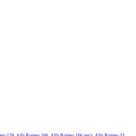
meo 159
,
Alfa Romeo 166
,
Alfa Romeo 166 рест
,
Alfa Romeo 33
,