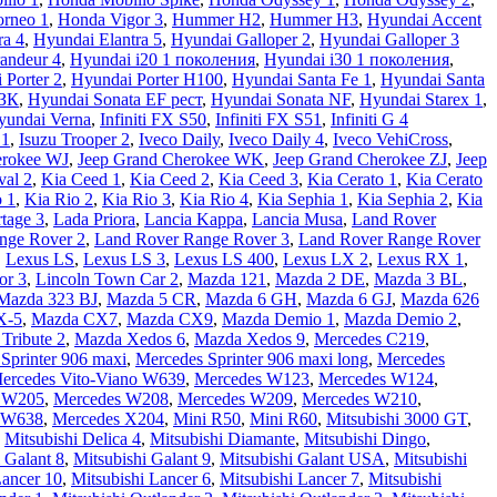
rneo 1
,
Honda Vigor 3
,
Hummer H2
,
Hummer H3
,
Hyundai Accent
ra 4
,
Hyundai Elantra 5
,
Hyundai Galloper 2
,
Hyundai Galloper 3
andeur 4
,
Hyundai i20 1 поколения
,
Hyundai i30 1 поколения
,
 Porter 2
,
Hyundai Porter H100
,
Hyundai Santa Fe 1
,
Hyundai Santa
 ЗК
,
Hyundai Sonata EF рест
,
Hyundai Sonata NF
,
Hyundai Starex 1
,
yundai Verna
,
Infiniti FX S50
,
Infiniti FX S51
,
Infiniti G 4
 1
,
Isuzu Trooper 2
,
Iveco Daily
,
Iveco Daily 4
,
Iveco VehiCross
,
erokee WJ
,
Jeep Grand Cherokee WK
,
Jeep Grand Cherokee ZJ
,
Jeep
val 2
,
Kia Ceed 1
,
Kia Ceed 2
,
Kia Ceed 3
,
Kia Cerato 1
,
Kia Cerato
o 1
,
Kia Rio 2
,
Kia Rio 3
,
Kia Rio 4
,
Kia Sephia 1
,
Kia Sephia 2
,
Kia
tage 3
,
Lada Priora
,
Lancia Kappa
,
Lancia Musa
,
Land Rover
nge Rover 2
,
Land Rover Range Rover 3
,
Land Rover Range Rover
,
Lexus LS
,
Lexus LS 3
,
Lexus LS 400
,
Lexus LX 2
,
Lexus RX 1
,
or 3
,
Lincoln Town Car 2
,
Mazda 121
,
Mazda 2 DE
,
Mazda 3 BL
,
Mazda 323 BJ
,
Mazda 5 CR
,
Mazda 6 GH
,
Mazda 6 GJ
,
Mazda 626
X-5
,
Mazda CX7
,
Mazda CX9
,
Mazda Demio 1
,
Mazda Demio 2
,
Tribute 2
,
Mazda Xedos 6
,
Mazda Xedos 9
,
Mercedes C219
,
Sprinter 906 maxi
,
Mercedes Sprinter 906 maxi long
,
Mercedes
ercedes Vito-Viano W639
,
Mercedes W123
,
Mercedes W124
,
 W205
,
Mercedes W208
,
Mercedes W209
,
Mercedes W210
,
 W638
,
Mercedes X204
,
Mini R50
,
Mini R60
,
Mitsubishi 3000 GT
,
,
Mitsubishi Delica 4
,
Mitsubishi Diamante
,
Mitsubishi Dingo
,
 Galant 8
,
Mitsubishi Galant 9
,
Mitsubishi Galant USA
,
Mitsubishi
Lancer 10
,
Mitsubishi Lancer 6
,
Mitsubishi Lancer 7
,
Mitsubishi