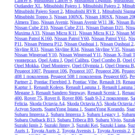
Lancer 8
,
Mitsubishi Lancer 9
,
Mitsubishi Legnum
,
Mitsubishi
Outlander XL
,
Mitsubishi Pajero 1
,
Mitsubishi Pajero 2
,
Mitsub
Mitsubishi Pajero Sport 2
,
Mitsubishi RVR 1
,
Mitsubishi Sigm
Mitsubishi Toppo 3
,
Nissan 100NX
,
Nissan 180SX
,
Nissan 2
Almera Tino
,
Nissan Avenir
,
Nissan Avenir W11 ЗК
,
Nissan Ba
Nissan Cube Z10
,
Nissan Cube Z11
,
Nissan Datsun D21
,
Niss
Maxima A33
,
Nissan Micra K11
,
Nissan Micra K12
,
Nissan M
Nissan Patrol K160
,
Nissan Patrol Y60
,
Nissan Patrol Y61
,
Nis
P11
,
Nissan Primera P12
,
Nissan Qashqai 1
,
Nissan Qashqai 2
Skyline R33
,
Nissan Skyline R34
,
Nissan Skyline V35
,
Nissa
Nissan Wingroad Y10
,
Nissan Wingroad Y11
,
Nissan X-Trail 
универсал
,
Opel Astra J
,
Opel Calibra
,
Opel Combo B
,
Opel 
Opel Mokka
,
Opel Monterey
,
Opel Olympia 1
,
Opel Omega B
Peugeot 1007
,
Peugeot 106
,
Peugeot 107
,
Peugeot 206
,
Peugeo
408 1 поколения
,
Peugeot 508 1 поколения
,
Peugeot 605
,
Pe
Partner 2
,
Pontiac Fierebird 3
,
Pontiac Vibe
,
Renault 19
,
Renau
Kaptur 1
,
Renault Koleos
,
Renault Laguna 1
,
Renault Laguna 
Megane 3
,
Renault Sandero Stepway
,
Renault Scenic 1
,
Renaul
400
,
Rover 75
,
Rover 8
,
Rover 800
,
Saab 9-3 2 поколение
,
Sa
Felicia
,
Skoda Octavia A4
,
Skoda Octavia A5
,
Skoda Octavia 
Actyon Sports
,
SsangYong Istana 1
,
SsangYong Korando
,
Ssa
Subaru Impreza 2
,
Subaru Impreza 3
,
Subaru Legacy 1
,
Subaru
Subaru Outback B13
,
Subaru Tribeca B9
,
Subaru Vivio
,
Suzuk
Suzuki Ignis 2
,
Suzuki Jimny 3
,
Suzuki Kei
,
Suzuki Liana
,
Suz
Auris 1
,
Toyota Auris 2
,
Toyota Avensis 1
,
Toyota Avensis 2
,
T