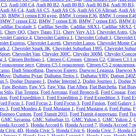
 C3
,
Audi 100 C4
,
Audi 80 B2
,
Audi 80 B3
,
Audi 80 B4
,
Audi 90 B3
,
Audi A6 C4
,
Audi A6 C5
,
Audi A6 C6
,
Audi A6 C6 Allroad
,
Audi A6
E30
,
BMW 3 серия E30 купе
,
BMW 3 серия E36
,
BMW 3 серия E4
BMW 7 серия E32
,
BMW 7 серия E38
,
BMW 7 серия E65
,
BMW E
adillac Escalade 3
,
Cadillac Seville
,
Cadillac SRX1
,
Cadillac SRX2
,
1
,
Chery QQ
,
Chery Tiggo T11
,
Chery Very A13
,
Chevrolet Astro
,
Che
vrolet Caprice 4
,
Chevrolet Captiva 1
,
Chevrolet Cobalt 1
,
Chevrolet 
rolet Express
,
Chevrolet Lacetti
,
Chevrolet Lanos
,
Chevrolet Monte Ca
ark 2
,
Chevrolet Spark ЗК
,
Chevrolet Suburban 1995
,
Chevrolet Subur
Sport
,
Chevrolet Van
,
Chrysler 300C
,
Chrysler 300M
,
Chrysler Conco
ng 3
,
Citroen Berlingo 1
,
Citroen C-Crosser
,
Citroen C2
,
Citroen C3 1 
2 поколение рест
,
Citroen C5 1 поколение
,
Citroen C5 2 поколения
casso
,
Dadi Smoothing
,
Daewoo Espero
,
Daewoo Leganza
,
Daewoo 
 Move
,
Daihatsu Pyzar
,
Daihatsu Terios 1
,
Daihatsu YRV
,
Datsun 240Z
an 5
,
Dodge Durango 1
,
Dodge Interpid 2
,
Dodge Journeo 1
,
Dodge N
,
Faw Besturn
,
Faw V5
,
Faw Vita
,
Fiat Albea
,
Fiat Barchetta
,
Fiat Bra
at Stilo
,
Fiat Tempra
,
Ford Aerostar
,
Ford Bronco-II
,
Ford Cougar
,
Ford
sion
,
Ford Expedition 1
,
Ford Expedition 2
,
Ford Expedition 3
,
Ford Ex
ord Focus 1
,
Ford Focus 2
,
Ford Focus 3
,
Ford Fusion
,
Ford Galaxy 1
eo 3
,
Ford Mondeo 4
,
Ford Mustang 1
,
Ford Mustang 4
,
Ford Puma
,
F
Tourneo Custom
,
Ford Transit 2011
,
Ford Transit 4 коротыш
,
Ford Tra
,
GMC Savanna
,
GMC Suburban 11
,
GMC Yukon 1
,
GMC Yukon 2
,
G
onda Accord 5
,
Honda Accord 6
,
Honda Accord 7
,
Honda Accord 7 р
da Civic 4D
,
Honda Civic 5
,
Honda Civic 6
,
Honda Civic 7
,
Honda Ci
 Integra 3
,
Honda Jazz 1
,
Honda Legend 1
,
Honda Logo
,
Honda Mobi