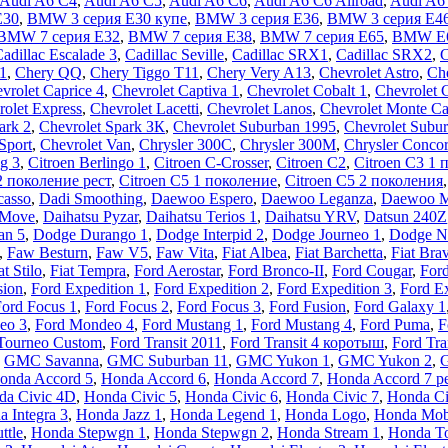
Audi A6 C4
,
Audi A6 C5
,
Audi A6 C6
,
Audi A6 C6 Allroad
,
Audi A6
E30
,
BMW 3 серия E30 купе
,
BMW 3 серия E36
,
BMW 3 серия E4
BMW 7 серия E32
,
BMW 7 серия E38
,
BMW 7 серия E65
,
BMW E
adillac Escalade 3
,
Cadillac Seville
,
Cadillac SRX1
,
Cadillac SRX2
,
1
,
Chery QQ
,
Chery Tiggo T11
,
Chery Very A13
,
Chevrolet Astro
,
Che
vrolet Caprice 4
,
Chevrolet Captiva 1
,
Chevrolet Cobalt 1
,
Chevrolet 
rolet Express
,
Chevrolet Lacetti
,
Chevrolet Lanos
,
Chevrolet Monte Ca
ark 2
,
Chevrolet Spark ЗК
,
Chevrolet Suburban 1995
,
Chevrolet Subur
Sport
,
Chevrolet Van
,
Chrysler 300C
,
Chrysler 300M
,
Chrysler Conco
ng 3
,
Citroen Berlingo 1
,
Citroen C-Crosser
,
Citroen C2
,
Citroen C3 1 
2 поколение рест
,
Citroen C5 1 поколение
,
Citroen C5 2 поколения
casso
,
Dadi Smoothing
,
Daewoo Espero
,
Daewoo Leganza
,
Daewoo 
 Move
,
Daihatsu Pyzar
,
Daihatsu Terios 1
,
Daihatsu YRV
,
Datsun 240Z
an 5
,
Dodge Durango 1
,
Dodge Interpid 2
,
Dodge Journeo 1
,
Dodge N
,
Faw Besturn
,
Faw V5
,
Faw Vita
,
Fiat Albea
,
Fiat Barchetta
,
Fiat Bra
at Stilo
,
Fiat Tempra
,
Ford Aerostar
,
Ford Bronco-II
,
Ford Cougar
,
Ford
sion
,
Ford Expedition 1
,
Ford Expedition 2
,
Ford Expedition 3
,
Ford Ex
ord Focus 1
,
Ford Focus 2
,
Ford Focus 3
,
Ford Fusion
,
Ford Galaxy 1
eo 3
,
Ford Mondeo 4
,
Ford Mustang 1
,
Ford Mustang 4
,
Ford Puma
,
F
Tourneo Custom
,
Ford Transit 2011
,
Ford Transit 4 коротыш
,
Ford Tra
,
GMC Savanna
,
GMC Suburban 11
,
GMC Yukon 1
,
GMC Yukon 2
,
G
onda Accord 5
,
Honda Accord 6
,
Honda Accord 7
,
Honda Accord 7 р
da Civic 4D
,
Honda Civic 5
,
Honda Civic 6
,
Honda Civic 7
,
Honda Ci
 Integra 3
,
Honda Jazz 1
,
Honda Legend 1
,
Honda Logo
,
Honda Mobi
ttle
,
Honda Stepwgn 1
,
Honda Stepwgn 2
,
Honda Stream 1
,
Honda To