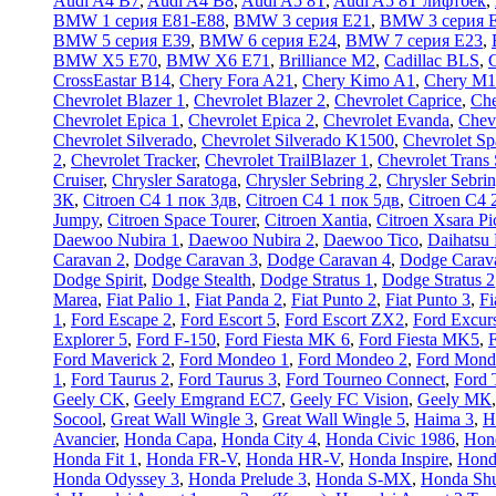
Audi A4 B7
,
Audi A4 B8
,
Audi A5 8T
,
Audi A5 8T лифтбек
,
BMW 1 серия E81-E88
,
BMW 3 серия E21
,
BMW 3 серия 
BMW 5 серия E39
,
BMW 6 серия E24
,
BMW 7 серия E23
,
BMW X5 E70
,
BMW X6 E71
,
Brilliance M2
,
Cadillac BLS
,
C
CrossEastar B14
,
Chery Fora A21
,
Chery Kimo A1
,
Chery M1
Chevrolet Blazer 1
,
Chevrolet Blazer 2
,
Chevrolet Caprice
,
Che
Chevrolet Epica 1
,
Chevrolet Epica 2
,
Chevrolet Evanda
,
Chev
Chevrolet Silverado
,
Chevrolet Silverado K1500
,
Chevrolet Sp
2
,
Chevrolet Tracker
,
Chevrolet TrailBlazer 1
,
Chevrolet Trans 
Cruiser
,
Chrysler Saratoga
,
Chrysler Sebring 2
,
Chrysler Sebri
ЗК
,
Citroen C4 1 пок 3дв
,
Citroen C4 1 пок 5дв
,
Citroen C4 
Jumpy
,
Citroen Space Tourer
,
Citroen Xantia
,
Citroen Xsara Pi
Daewoo Nubira 1
,
Daewoo Nubira 2
,
Daewoo Tico
,
Daihatsu
Caravan 2
,
Dodge Caravan 3
,
Dodge Caravan 4
,
Dodge Carav
Dodge Spirit
,
Dodge Stealth
,
Dodge Stratus 1
,
Dodge Stratus 2
Marea
,
Fiat Palio 1
,
Fiat Panda 2
,
Fiat Punto 2
,
Fiat Punto 3
,
Fi
1
,
Ford Escape 2
,
Ford Escort 5
,
Ford Escort ZX2
,
Ford Excur
Explorer 5
,
Ford F-150
,
Ford Fiesta MK 6
,
Ford Fiesta MK5
,
F
Ford Maverick 2
,
Ford Mondeo 1
,
Ford Mondeo 2
,
Ford Mond
1
,
Ford Taurus 2
,
Ford Taurus 3
,
Ford Tourneo Connect
,
Ford 
Geely CK
,
Geely Emgrand EC7
,
Geely FC Vision
,
Geely МК
Socool
,
Great Wall Wingle 3
,
Great Wall Wingle 5
,
Haima 3
,
H
Avancier
,
Honda Capa
,
Honda City 4
,
Honda Civic 1986
,
Hon
Honda Fit 1
,
Honda FR-V
,
Honda HR-V
,
Honda Inspire
,
Honda
Honda Odyssey 3
,
Honda Prelude 3
,
Honda S-MX
,
Honda Shu