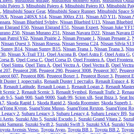
 Libero
,
Mitsubishi Mirage
,
Mitsubishi Montero Sport
,
Mitsubishi Outla
ishi Pajero 3
,
Mitsubishi Pajero 4
,
Mitsubishi Pajero IO
,
Mitsubishi Paj
a
,
Mitsubishi Space Gear
,
Mitsubishi Space Runner
,
Mitsubishi Space S
00SX
,
Nissan 240SX S14
,
Nissan 300zx Z31
,
Nissan AD Y11
,
Nissan 
ssara
,
Nissan Bluebird Sylphy
,
Nissan Bluebird U13
,
Nissan Bluebird
an Elgrand E50
,
Nissan Elgrand E51
,
Nissan Expert
,
Nissan Juke YF1
urano Z50
,
Nissan Murano Z51
,
Nissan Navara D22
,
Nissan Navara 
san Patrol Y62
,
Nissan Prairie 2
,
Nissan Presage 1
,
Nissan Presage 2
,
N
,
Nissan Quest 3
,
Nissan Rnessa
,
Nissan Serena C24
,
Nissan Silvia S13
n Sunny B14
,
Nissan Sunny B15
,
Nissan Teana 1
,
Nissan Teana 3
,
Niss
T30
,
Nissan X-Trail T31
,
Opel Ascona B
,
Opel Astra F
,
Opel Astra G
,
Corsa B
,
Opel Corsa C
,
Opel Corsa D
,
Opel Frontera A
,
Opel Frontera
,
Opel Sintra
,
Opel Tigra A
,
Opel Vectra A
,
Opel Vectra B
,
Opel Vectr
t 207
,
Peugeot 208
,
Peugeot 290
,
Peugeot 3008
,
Peugeot 307
,
Peugeo
ugeot 607
,
Peugeot 806
,
Peugeot Boxer 1
,
Peugeot Boxer 3
,
Peugeot E
lt Duster 1 дорестайл
,
Renault Duster 1 рестайл
,
Renault Espace 4
,
R
3
,
Renault Latitude
,
Renault Logan 1
,
Renault Logan 2
,
Renault Master
t Scenic 2
,
Renault Scenic 3
,
Renault Symbol
,
Renault Trafic 2
,
Renau
ab 9-5
,
Saab 900
,
Saab 9000
,
Saab 99
,
Scion xB
,
Seat Ibiza 3
,
Seat In
A7
,
Skoda Rapid 1
,
Skoda Rapid 2
,
Skoda Roomster
,
Skoda Superb 1
,
ngYong Kyron
,
SsangYong Musso
,
SsangYong Rexton
,
SsangYong Ro
 Legacy 2
,
Subaru Legacy 3
,
Subaru Legacy 4
,
Subaru Legacy B9
,
Su
i Aerio
,
Suzuki Alto 5
,
Suzuki Escudo 1
,
Suzuki Grand Vitara 2
,
Suzuk
uki Samurai
,
Suzuki Swift 2
,
Suzuki Swift 3
,
Suzuki SX4
,
Suzuki Vita
oyota Avensis Verso
,
Toyota Aygo
,
Toyota BB 1
,
Toyota BB 2
,
Toyot