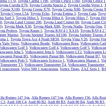
arina T170
,
Toyota Carina T190
,
Toyota Celica T160
,
Toyota Celica 
oyota Corolla E70
,
Toyota Corolla Spacio 2
,
Toyota Corolla Verso 1
,
T
 Cresta X100
,
Toyota Cresta X70
,
Toyota Cresta X80
,
Toyota Cresta 
,
Toyota Cynos L54
,
Toyota Echo
,
Toyota Estima 3
,
Toyota Gaia
,
Toyo
us Surf 3
,
Toyota Hilux 5
,
Toyota Hilux 6
,
Toyota Hilux 7
,
Toyota Hil
00
,
Toyota Land Cruiser 200
,
Toyota Land Cruiser 60
,
Toyota Land Cru
0)
,
Toyota Mark X30
,
Toyota Mark X80
,
Toyota Nadia
,
Toyota Opa
,
T
ota Probox
,
Toyota Raum 1
,
Toyota RAV4 1 XA10
,
Toyota RAV4 2
inter Marino
,
Toyota Sprinter Trueno AE100
,
Toyota Sprinter Trueno
oma 1
,
Toyota Town Ace 4 Noah SR50
,
Toyota Vista V20
,
Toyota Vis
a Yaris Verso
,
Volkswagen Beatle
,
Volkswagen Bora
,
Volkswagen Cad
Volkswagen Golf 3
,
Volkswagen Golf 4
,
Volkswagen Golf 5
,
Volkswag
kswagen Jetta 5
,
Volkswagen Jetta 6
,
Volkswagen LT2
,
Volkswagen L
kswagen Passat B5
,
Volkswagen Passat B6
,
Volkswagen Passat B7
,
Vo
Volkswagen Polo 5
,
Volkswagen Scirocco 1
,
Volkswagen Sharan 1
,
Vo
Transporter T3
,
Volkswagen Transporter T4
,
Volkswagen Transporter
1 поколения
,
Volvo S80 1 поколения
,
Vortex Tingo
,
ZAZ Sens 1
,
ВА
lfa Romeo 147 3дв
,
Alfa Romeo 147 5дв
,
Alfa Romeo 156
,
Alfa Ro
 C3
,
Audi 100 C4
,
Audi 80 B2
,
Audi 80 B3
,
Audi 80 B4
,
Audi 90 B3
,