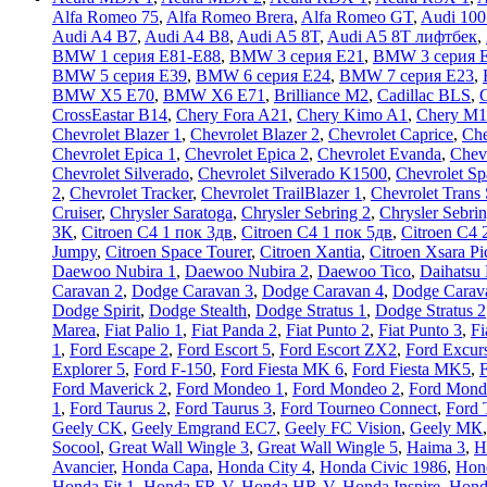
Alfa Romeo 75
,
Alfa Romeo Brera
,
Alfa Romeo GT
,
Audi 100
Audi A4 B7
,
Audi A4 B8
,
Audi A5 8T
,
Audi A5 8T лифтбек
,
BMW 1 серия E81-E88
,
BMW 3 серия E21
,
BMW 3 серия 
BMW 5 серия E39
,
BMW 6 серия E24
,
BMW 7 серия E23
,
BMW X5 E70
,
BMW X6 E71
,
Brilliance M2
,
Cadillac BLS
,
C
CrossEastar B14
,
Chery Fora A21
,
Chery Kimo A1
,
Chery M1
Chevrolet Blazer 1
,
Chevrolet Blazer 2
,
Chevrolet Caprice
,
Che
Chevrolet Epica 1
,
Chevrolet Epica 2
,
Chevrolet Evanda
,
Chev
Chevrolet Silverado
,
Chevrolet Silverado K1500
,
Chevrolet Sp
2
,
Chevrolet Tracker
,
Chevrolet TrailBlazer 1
,
Chevrolet Trans 
Cruiser
,
Chrysler Saratoga
,
Chrysler Sebring 2
,
Chrysler Sebri
ЗК
,
Citroen C4 1 пок 3дв
,
Citroen C4 1 пок 5дв
,
Citroen C4 
Jumpy
,
Citroen Space Tourer
,
Citroen Xantia
,
Citroen Xsara Pi
Daewoo Nubira 1
,
Daewoo Nubira 2
,
Daewoo Tico
,
Daihatsu
Caravan 2
,
Dodge Caravan 3
,
Dodge Caravan 4
,
Dodge Carav
Dodge Spirit
,
Dodge Stealth
,
Dodge Stratus 1
,
Dodge Stratus 2
Marea
,
Fiat Palio 1
,
Fiat Panda 2
,
Fiat Punto 2
,
Fiat Punto 3
,
Fi
1
,
Ford Escape 2
,
Ford Escort 5
,
Ford Escort ZX2
,
Ford Excur
Explorer 5
,
Ford F-150
,
Ford Fiesta MK 6
,
Ford Fiesta MK5
,
F
Ford Maverick 2
,
Ford Mondeo 1
,
Ford Mondeo 2
,
Ford Mond
1
,
Ford Taurus 2
,
Ford Taurus 3
,
Ford Tourneo Connect
,
Ford 
Geely CK
,
Geely Emgrand EC7
,
Geely FC Vision
,
Geely МК
Socool
,
Great Wall Wingle 3
,
Great Wall Wingle 5
,
Haima 3
,
H
Avancier
,
Honda Capa
,
Honda City 4
,
Honda Civic 1986
,
Hon
Honda Fit 1
,
Honda FR-V
,
Honda HR-V
,
Honda Inspire
,
Honda