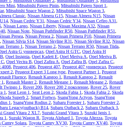
nder 1
,
Mitsubishi Outlander 2
,
Mitsubishi Outlander 3
,
Mitsubishi
ero Mini
,
Mitsubishi Pajero Pinin
,
Mitsubishi Pajero Sport 1
,
tar
,
Mitsubishi Space Wagon 2
,
Mitsubishi Space Wagon 3
,
Almera Classic
,
Nissan Almera G15
,
Nissan Almera N15
,
Nissan
 U14
,
Nissan Cedric Y31
,
Nissan Cedric Y34
,
Nissan Cefiro A31
,
5
,
Nissan Largo
,
Nissan Liberty
,
Nissan Maxima A32
,
Nissan
D40
,
Nissan Note
,
Nissan Pathfinder R50
,
Nissan Pathfinder R51
,
issan Presea
,
Nissan Presea 2
,
Nissan Primera P10
,
Nissan Primera
,
Nissan Silvia S14
,
Nissan Skyline R31
,
Nissan Skyline R32
,
Nissan
an Terrano 1
,
Nissan Terrano 2
,
Nissan Terrano R50
,
Nissan Tiida
,
Opel Astra G универсал
,
Opel Astra H GTC
,
Opel Astra H
 B
,
Opel Insignia
,
Opel Kadett E
,
Opel Meriva A
,
Opel Meriva B
,
a C
,
Opel Vectra В
,
Opel Zafira A
,
Opel Zafira B
,
Opel Zafira C
,
t 4008
,
Peugeot 406
,
Peugeot 407
,
Peugeot 407 универсал
,
Peugeot
xpert 2
,
Peugeot Expert 3 Long type
,
Peugeot Partner 1
,
Peugeot
enault Fluence
,
Renault Kangoo 1
,
Renault Kangoo 2
,
Renault
 1
,
Renault Master 2
,
Renault Megane 1
,
Renault Megane 2
,
Renault
lt Twingo 1
,
Rover 200
,
Rover 200 2 поколение
,
Rover 25
,
Rover
ca 1
,
Seat Leon 1
,
Seat Leon 2
,
Skoda Fabia 1
,
Skoda Fabia 2
,
Skoda
Skoda Superb 2
,
Smart Fortwo
,
SsangYong Actyon
,
SsangYong
dius 1
,
SsangYong Rodius 2
,
Subaru Forester 1
,
Subaru Forester 2
,
baru Legacy(outback) B14
,
Subaru Outback 2
,
Subaru Outback 3
,
i Grand Vitara 2 XL7
,
Suzuki Grand Vitara 3
,
Suzuki Ignis 1
,
ra 1
,
Suzuki Wagon R
,
Toyota Alphard 1
,
Toyota Altezza
,
Toyota
a Camry Solara
,
Toyota Camry XV30
,
Toyota Camry XV40
,
Toyota