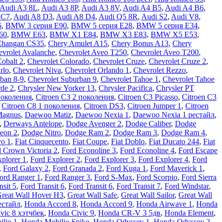
Audi A3 8L
,
Audi A3 8P
,
Audi A3 8V
,
Audi A4 B5
,
Audi A4 B6
,
 C7
,
Audi A8 D3
,
Audi A8 D4
,
Audi Q5 8R
,
Audi S2
,
Audi V8
,
6
,
BMW 3 серия E90
,
BMW 5 серия E28
,
BMW 5 серия E34
,
60
,
BMW E63
,
BMW X1 E84
,
BMW X3 E83
,
BMW X5 E53
,
Changan CS35
,
Chery Amulet A15
,
Chery Bonus A13
,
Chery
vrolet Avalanche
,
Chevrolet Aveo T250
,
Chevrolet Aveo Т200
,
Cobalt 2
,
Chevrolet Colorado
,
Chevrolet Cruze
,
Chevrolet Cruze 2
,
rlo
,
Chevrolet Niva
,
Chevrolet Orlando 1
,
Chevrolet Rezzo
,
ban 8-9
,
Chevrolet Suburban 9
,
Chevrolet Tahoe 1
,
Chevrolet Tahoe
rde 2
,
Chrysler New Yorker 13
,
Chrysler Pacifica
,
Chrysler PT
поколения
,
Citroen C3 2 поколения
,
Citroen C3 Picasso
,
Citroen C3
,
Citroen C8 1 поколения
,
Citroen DS3
,
Citroen Jumper 1
,
Citroen
Magnus
,
Daewoo Matiz
,
Daewoo Nexia 1
,
Daewoo Nexia 1 рестайл
,
,
Derways Antelope
,
Dodge Avenger 2
,
Dodge Caliber
,
Dodge
eon 2
,
Dodge Nitro
,
Dodge Ram 2
,
Dodge Ram 3
,
Dodge Ram 4
,
vo 1
,
Fiat Cinquecento
,
Fiat Coupe
,
Fiat Doblo
,
Fiat Ducato 244
,
Fiat
 Crown Victoria 2
,
Ford Econoline 3
,
Ford Econoline 4
,
Ford Escape
plorer 1
,
Ford Explorer 2
,
Ford Explorer 3
,
Ford Explorer 4
,
Ford
,
Ford Galaxy 2
,
Ford Granada 2
,
Ford Kuga 1
,
Ford Maverick 1
,
ord Ranger 1
,
Ford Ranger 3
,
Ford S-Max
,
Ford Scorpio
,
Ford Sierra
nsit 5
,
Ford Transit 6
,
Ford Transit 6
,
Ford Transit 7
,
Ford Windstar
,
reat Wall Hover H3
,
Great Wall Safe
,
Great Wall Sailor
,
Great Wall
естайл
,
Honda Accord 8
,
Honda Accord 9
,
Honda Airwave 1
,
Honda
vic 8 хэтчбек
,
Honda Civic 9
,
Honda CR-V 3 5дв
,
Honda Element
,
lio 1
,
Honda Mobilio Spike
,
Honda Odyssey 1
,
Honda Odyssey 2
,