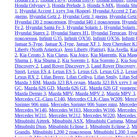
Honda Odyssey 3
,
Honda Prelude 3
,
Honda S-MX
,
Honda Shu
1
,
Hyundai Accent 1 хэтч 3дв (Корея)
,
Hyundai Accent 2 Таг
двери
,
Hyundai Getz 2
,
Hyundai Getz 3 двери
,
Hyundai Getz
Hyundai i30 2 поколения
,
Hyundai I40 1 поколения
,
Hyunda
Fe 2
,
Hyundai Santa Fe 3
,
Hyundai Solaris 1
,
Hyundai Solaris 
Hyundai Starex 2
,
Hyundai Starex H1
,
Hyundai Terracan
,
Hyu
поколения
,
Infiniti G35
,
Infiniti QX50
,
Infiniti QX56
,
Infinit
Jaguar S-Type
,
Jaguar X-Type
,
Jaguar XF 1
,
Jeep Cherokee K
Liberty (North America)
,
Jeep Liberty (Patriot)
,
Kia Avella
,
Kia
2
,
Kia Cerato 3
,
Kia Clarus
,
Kia Joice
,
Kia Magentis
,
Kia Mage
Shuma 1
,
Kia Shuma 2
,
Kia Sorento 1
,
Kia Sorento 2
,
Kia Sou
Discovery 2
,
Land Rover Discovery 3
,
Land Rover Discovery 
Sport
,
Lexus ES 4
,
Lexus ES 5
,
Lexus GS
,
Lexus GS 2
,
Lexus
Lexus RX 2
,
Lifan Breez
,
Lifan Celliya
,
Lifan Smily
,
Lifan So
Mazda 3 BM
,
Mazda 323 BA седан
,
Mazda 323 BA хэтч 3 д
GC
,
Mazda 626 GD
,
Mazda 626 GE
,
Mazda 626 GF универс
Mazda Demio 3
,
Mazda MPV
,
Mazda MPV 2
,
Mazda MPV 3
Mercedes CL-Class C140
,
Mercedes CLK-Class W209
,
Merce
Sprinter 906 mini
,
Mercedes Sprinter 906 Super mini
,
Mercedes
Mercedes W140
,
Mercedes W163
,
Mercedes W166
,
Mercedes
Mercedes W211
,
Mercedes W212
,
Mercedes W220
,
Mercedes
Mitsubishi Airtrek
,
Mitsubishi ASX
,
Mitsubishi Carisma
,
Mitsu
Mitsubishi Dion
,
Mitsubishi Eclipse 1
,
Mitsubishi Eclipse 2
,
Mi
Grandis
,
Mitsubishi L200 2 поколения
,
Mitsubishi L200 3 п