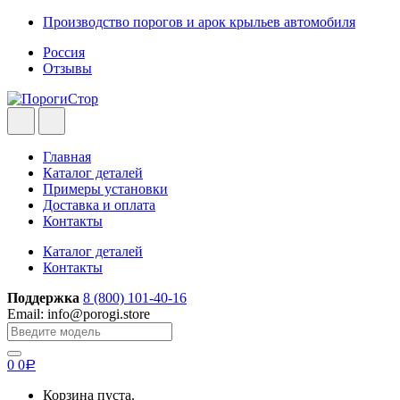
Skip
Skip
Производство порогов и арок крыльев автомобиля
to
to
Россия
navigation
content
Отзывы
Главная
Каталог деталей
Примеры установки
Доставка и оплата
Контакты
Каталог деталей
Контакты
Поддержка
8 (800) 101-40-16
Email: info@porogi.store
Search
for:
0
0
Р
Корзина пуста.