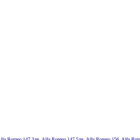
lfa Romeo 147 3дв
,
Alfa Romeo 147 5дв
,
Alfa Romeo 156
,
Alfa Ro