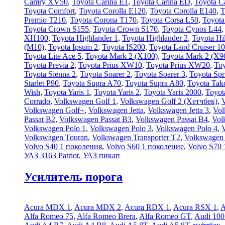
Camry XV50
,
Toyota Carina E1
,
Toyota Carina ED
,
Toyota C
Toyota Comfort
,
Toyota Corolla E120
,
Toyota Corolla E140
,
T
Premio T210
,
Toyota Corona T170
,
Toyota Corsa L50
,
Toyota
Toyota Crown S155
,
Toyota Crown S170
,
Toyota Cynos L44
XH100
,
Toyota Highlander 1
,
Toyota Highlander 2
,
Toyota Hil
(М10)
,
Toyota Ipsum 2
,
Toyota IS200
,
Toyota Land Cruiser 1
Toyota Lite Ace 5
,
Toyota Mark 2 (Х100)
,
Toyota Mark 2 (Х9
Toyota Previa 2
,
Toyota Prius XW10
,
Toyota Prius XW20
,
Toy
Toyota Sienna 2
,
Toyota Soarer 2
,
Toyota Soarer 3
,
Toyota Spr
Starlet P90
,
Toyota Supra A70
,
Toyota Supra A80
,
Toyota Tak
Wish
,
Toyota Yaris 1
,
Toyota Yaris 2
,
Toyota Yaris 2000
,
Toyot
Corrado
,
Volkswagen Golf 1
,
Volkswagen Golf 2 (Хетчбек)
,
Volkswagen Golf+
,
Volkswagen Jetta
,
Volkswagen Jetta 3
,
Vol
Passat B2
,
Volkswagen Passat B3
,
Volkswagen Passat B4
,
Vol
Volkswagen Polo 1
,
Volkswagen Polo 3
,
Volkswagen Polo 4
,
Volkswagen Touran
,
Volkswagen Transporter T2
,
Volkswagen 
Volvo S40 1 поколения
,
Volvo S60 1 поколение
,
Volvo S70 
УАЗ 3163 Patriot
,
УАЗ пикап
Усилитель порога
Acura MDX 1
,
Acura MDX 2
,
Acura RDX 1
,
Acura RSX 1
,
A
Alfa Romeo 75
,
Alfa Romeo Brera
,
Alfa Romeo GT
,
Audi 100