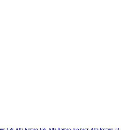
meo 159
,
Alfa Romeo 166
,
Alfa Romeo 166 рест
,
Alfa Romeo 33
,