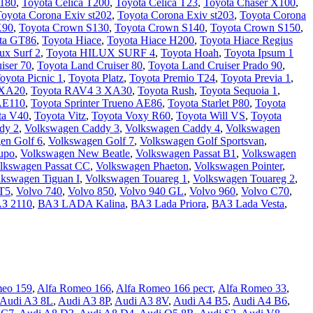
T180
,
Toyota Celica T200
,
Toyota Celica T23
,
Toyota Chaser X100
,
oyota Corona Exiv st202
,
Toyota Corona Exiv st203
,
Toyota Corona
X90
,
Toyota Crown S130
,
Toyota Crown S140
,
Toyota Crown S150
,
ta GT86
,
Toyota Hiace
,
Toyota Hiace H200
,
Toyota Hiace Regius
ux Surf 2
,
Toyota HILUX SURF 4
,
Toyota Hoah
,
Toyota Ipsum 1
iser 70
,
Toyota Land Cruiser 80
,
Toyota Land Cruiser Prado 90
,
oyota Picnic 1
,
Toyota Platz
,
Toyota Premio T24
,
Toyota Previa 1
,
 XA20
,
Toyota RAV4 3 XA30
,
Toyota Rush
,
Toyota Sequoia 1
,
 AE110
,
Toyota Sprinter Trueno AE86
,
Toyota Starlet P80
,
Toyota
ta V40
,
Toyota Vitz
,
Toyota Voxy R60
,
Toyota Will VS
,
Toyota
dy 2
,
Volkswagen Caddy 3
,
Volkswagen Caddy 4
,
Volkswagen
en Golf 6
,
Volkswagen Golf 7
,
Volkswagen Golf Sportsvan
,
upo
,
Volkswagen New Beatle
,
Volkswagen Passat B1
,
Volkswagen
lkswagen Passat CC
,
Volkswagen Phaeton
,
Volkswagen Pointer
,
lkswagen Tiguan I
,
Volkswagen Touareg 1
,
Volkswagen Touareg 2
,
 T5
,
Volvo 740
,
Volvo 850
,
Volvo 940 GL
,
Volvo 960
,
Volvo C70
,
З 2110
,
ВАЗ LADA Kalina
,
ВАЗ Lada Priora
,
ВАЗ Lada Vesta
,
meo 159
,
Alfa Romeo 166
,
Alfa Romeo 166 рест
,
Alfa Romeo 33
,
Audi A3 8L
,
Audi A3 8P
,
Audi A3 8V
,
Audi A4 B5
,
Audi A4 B6
,