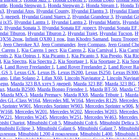
ttle
,
Honda Stepwgn 1
,
Honda Stepwgn 2
,
Honda Stream 1
,
Honda To
аЗ
,
Hyundai Atos
,
Hyundai County
,
Hyundai Elantra 3
,
Hyundai Elant
 5 дверей
,
Hyundai Grand Starex 2
,
Hyundai Grandeur 3
,
Hyundai Gr
i ix35
,
Hyundai Lantra 1
,
Hyundai Lantra 2
,
Hyundai Matrix
,
Hyundai
2
,
Hyundai Sonata 3
,
Hyundai Sonata EF дорест
,
Hyundai Sonata EF
ndai Tiburon
,
Hyundai Tiburon 2
,
Hyundai Trajet
,
Hyundai Tucson
,
H
i QX56 2пок
,
Infiniti QX80 1 пок
,
Iran Khodro Samand
,
Isuzu Trooper
J
,
Jeep Cherokee XJ
,
Jeep Commander
,
Jeep Compass
,
Jeep Grand Ch
 Carens 1
,
Kia Carens 1 рест
,
Kia Carens 2
,
Kia Carnival 1
,
Kia Carni
ntis 2
,
Kia Opirus 1
,
Kia Picanto 1
,
Kia Picanto 3
,
Kia Pregio
,
Kia Ri
l
,
Kia Spectra
,
Kia Spectra 2
,
Kia Sportage 1
,
Kia Sportage 2
,
Kia Spor
4
,
Land Rover Freelander 1
,
Land Rover Freelander 2
,
Land Rover Ra
 GS 3
,
Lexus GX
,
Lexus IS
,
Lexus IS200
,
Lexus IS250
,
Lexus IS300
lano
,
Lifan Solano 2
,
Lifan X60
,
Lincoln Navigator 2
,
Lincoln Navigat
вери
,
Mazda 323 BA хэтч 5 дверей
,
Mazda 323 BF
,
Mazda 323 BG
,
ал
,
Mazda B2500
,
Mazda Bongo Friendee 1
,
Mazda BT-50
,
Mazda C
,
Mazda MX-3
,
Mazda Premacy
,
Mazda RX8
,
Mazda Tribute 1
,
Mazda 
des GL-Class W164
,
Mercedes ML W164
,
Mercedes R129
,
Mercedes 
 Sprinter W901
,
Mercedes Sprinter W903
,
Mercedes Sprinter w906
,
M
 W168
,
Mercedes W201
,
Mercedes W202
,
Mercedes W203
,
Mercedes
 W221
,
Mercedes W245
,
Mercedes W251
,
Mercedes W463
,
Mercedes
bishi Chariot
,
Mitsubishi Colt 5
,
Mitsubishi Colt 6
,
Mitsubishi Delica 3
tsubishi Eclipse 3
,
Mitsubishi Galant 6
,
Mitsubishi Galant 7
,
Mitsubishi
околения
,
Mitsubishi L200 4 поколения
,
Mitsubishi L400
,
Mitsubishi 