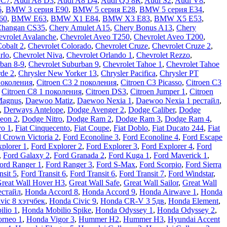
 C7
,
Audi A8 D3
,
Audi A8 D4
,
Audi Q5 8R
,
Audi S2
,
Audi V8
,
6
,
BMW 3 серия E90
,
BMW 5 серия E28
,
BMW 5 серия E34
,
60
,
BMW E63
,
BMW X1 E84
,
BMW X3 E83
,
BMW X5 E53
,
Changan CS35
,
Chery Amulet A15
,
Chery Bonus A13
,
Chery
vrolet Avalanche
,
Chevrolet Aveo T250
,
Chevrolet Aveo Т200
,
Cobalt 2
,
Chevrolet Colorado
,
Chevrolet Cruze
,
Chevrolet Cruze 2
,
rlo
,
Chevrolet Niva
,
Chevrolet Orlando 1
,
Chevrolet Rezzo
,
ban 8-9
,
Chevrolet Suburban 9
,
Chevrolet Tahoe 1
,
Chevrolet Tahoe
rde 2
,
Chrysler New Yorker 13
,
Chrysler Pacifica
,
Chrysler PT
поколения
,
Citroen C3 2 поколения
,
Citroen C3 Picasso
,
Citroen C3
,
Citroen C8 1 поколения
,
Citroen DS3
,
Citroen Jumper 1
,
Citroen
Magnus
,
Daewoo Matiz
,
Daewoo Nexia 1
,
Daewoo Nexia 1 рестайл
,
,
Derways Antelope
,
Dodge Avenger 2
,
Dodge Caliber
,
Dodge
eon 2
,
Dodge Nitro
,
Dodge Ram 2
,
Dodge Ram 3
,
Dodge Ram 4
,
vo 1
,
Fiat Cinquecento
,
Fiat Coupe
,
Fiat Doblo
,
Fiat Ducato 244
,
Fiat
 Crown Victoria 2
,
Ford Econoline 3
,
Ford Econoline 4
,
Ford Escape
plorer 1
,
Ford Explorer 2
,
Ford Explorer 3
,
Ford Explorer 4
,
Ford
,
Ford Galaxy 2
,
Ford Granada 2
,
Ford Kuga 1
,
Ford Maverick 1
,
ord Ranger 1
,
Ford Ranger 3
,
Ford S-Max
,
Ford Scorpio
,
Ford Sierra
nsit 5
,
Ford Transit 6
,
Ford Transit 6
,
Ford Transit 7
,
Ford Windstar
,
reat Wall Hover H3
,
Great Wall Safe
,
Great Wall Sailor
,
Great Wall
естайл
,
Honda Accord 8
,
Honda Accord 9
,
Honda Airwave 1
,
Honda
vic 8 хэтчбек
,
Honda Civic 9
,
Honda CR-V 3 5дв
,
Honda Element
,
lio 1
,
Honda Mobilio Spike
,
Honda Odyssey 1
,
Honda Odyssey 2
,
rneo 1
,
Honda Vigor 3
,
Hummer H2
,
Hummer H3
,
Hyundai Accent