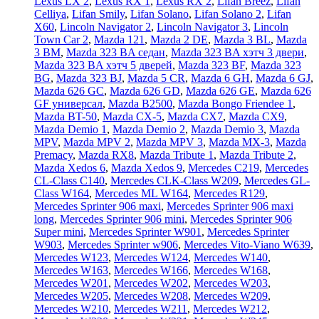
Lexus LX 2
,
Lexus RX 1
,
Lexus RX 2
,
Lifan Breez
,
Lifan
Celliya
,
Lifan Smily
,
Lifan Solano
,
Lifan Solano 2
,
Lifan
X60
,
Lincoln Navigator 2
,
Lincoln Navigator 3
,
Lincoln
Town Car 2
,
Mazda 121
,
Mazda 2 DE
,
Mazda 3 BL
,
Mazda
3 BM
,
Mazda 323 BA седан
,
Mazda 323 BA хэтч 3 двери
,
Mazda 323 BA хэтч 5 дверей
,
Mazda 323 BF
,
Mazda 323
BG
,
Mazda 323 BJ
,
Mazda 5 CR
,
Mazda 6 GH
,
Mazda 6 GJ
,
Mazda 626 GC
,
Mazda 626 GD
,
Mazda 626 GE
,
Mazda 626
GF универсал
,
Mazda B2500
,
Mazda Bongo Friendee 1
,
Mazda BT-50
,
Mazda CX-5
,
Mazda CX7
,
Mazda CX9
,
Mazda Demio 1
,
Mazda Demio 2
,
Mazda Demio 3
,
Mazda
MPV
,
Mazda MPV 2
,
Mazda MPV 3
,
Mazda MX-3
,
Mazda
Premacy
,
Mazda RX8
,
Mazda Tribute 1
,
Mazda Tribute 2
,
Mazda Xedos 6
,
Mazda Xedos 9
,
Mercedes C219
,
Mercedes
CL-Class C140
,
Mercedes CLK-Class W209
,
Mercedes GL-
Class W164
,
Mercedes ML W164
,
Mercedes R129
,
Mercedes Sprinter 906 maxi
,
Mercedes Sprinter 906 maxi
long
,
Mercedes Sprinter 906 mini
,
Mercedes Sprinter 906
Super mini
,
Mercedes Sprinter W901
,
Mercedes Sprinter
W903
,
Mercedes Sprinter w906
,
Mercedes Vito-Viano W639
,
Mercedes W123
,
Mercedes W124
,
Mercedes W140
,
Mercedes W163
,
Mercedes W166
,
Mercedes W168
,
Mercedes W201
,
Mercedes W202
,
Mercedes W203
,
Mercedes W205
,
Mercedes W208
,
Mercedes W209
,
Mercedes W210
,
Mercedes W211
,
Mercedes W212
,