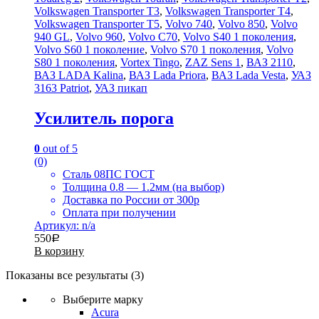
Volkswagen Transporter T3
,
Volkswagen Transporter T4
,
Volkswagen Transporter T5
,
Volvo 740
,
Volvo 850
,
Volvo
940 GL
,
Volvo 960
,
Volvo C70
,
Volvo S40 1 поколения
,
Volvo S60 1 поколение
,
Volvo S70 1 поколения
,
Volvo
S80 1 поколения
,
Vortex Tingo
,
ZAZ Sens 1
,
ВАЗ 2110
,
ВАЗ LADA Kalina
,
ВАЗ Lada Priora
,
ВАЗ Lada Vesta
,
УАЗ
3163 Patriot
,
УАЗ пикап
Усилитель порога
0
out of 5
(0)
Сталь 08ПС ГОСТ
Толщина 0.8 — 1.2мм (на выбор)
Доставка по России от 300р
Оплата при получении
Артикул: n/a
550
Р
В корзину
Показаны все результаты (3)
Выберите марку
Acura