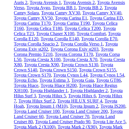
Auris 2
,
Toyota Avensis 1
,
Toyota Avensis 2
,
Toyota Avensis
Verso
,
Toyota Aygo
,
Toyota BB 1
,
Toyota BB 2
,
Toyota
Camry Solara
,
Toyota Camry XV30
,
Toyota Camry XV40
,
Toyota Camry XV50
,
Toyota Carina E1
,
Toyota Carina ED
,
Toyota Carina T170
,
Toyota Carina T190
,
Toyota Celica
T160
,
Toyota Celica T180
,
Toyota Celica T200
,
Toyota
Celica T23
,
Toyota Chaser X100
,
Toyota Comfort
,
Toyota
Corolla E120
,
Toyota Corolla E140
,
Toyota Corolla E70
,
Toyota Corolla Spacio 2
,
Toyota Corolla Verso 1
,
Toyota
Corona Exiv st202
,
Toyota Corona Exiv st203
,
Toyota
Corona Premio T210
,
Toyota Corona T170
,
Toyota Corsa
L50
,
Toyota Cresta X100
,
Toyota Cresta X70
,
Toyota Cresta
X80
,
Toyota Cresta X90
,
Toyota Crown S130
,
Toyota
Crown S140
,
Toyota Crown S150
,
Toyota Crown S155
,
Toyota Crown S170
,
Toyota Cynos L44
,
Toyota Cynos L54
,
Toyota Echo
,
Toyota Estima 3
,
Toyota Gaia
,
Toyota GT86
,
Toyota Hiace
,
Toyota Hiace H200
,
Toyota Hiace Regius
XH100
,
Toyota Highlander 1
,
Toyota Highlander 2
,
Toyota
Hilus Surf 3
,
Toyota Hilux 5
,
Toyota Hilux 6
,
Toyota Hilux
7
,
Toyota Hilux Surf 2
,
Toyota HILUX SURF 4
,
Toyota
Hoah
,
Toyota Ipsum 1 (М10)
,
Toyota Ipsum 2
,
Toyota IS200
,
Toyota Land Cruiser 100
,
Toyota Land Cruiser 200
,
Toyota
Land Cruiser 60
,
Toyota Land Cruiser 70
,
Toyota Land
Cruiser 80
,
Toyota Land Cruiser Prado 90
,
Toyota Lite Ace 5
,
Toyota Mark 2 (Х100)
,
Toyota Mark 2 (Х90)
,
Toyota Mark