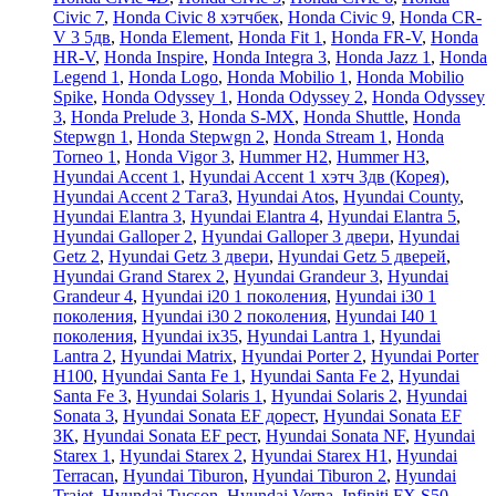
Civic 7
,
Honda Civic 8 хэтчбек
,
Honda Civic 9
,
Honda CR-
V 3 5дв
,
Honda Element
,
Honda Fit 1
,
Honda FR-V
,
Honda
HR-V
,
Honda Inspire
,
Honda Integra 3
,
Honda Jazz 1
,
Honda
Legend 1
,
Honda Logo
,
Honda Mobilio 1
,
Honda Mobilio
Spike
,
Honda Odyssey 1
,
Honda Odyssey 2
,
Honda Odyssey
3
,
Honda Prelude 3
,
Honda S-MX
,
Honda Shuttle
,
Honda
Stepwgn 1
,
Honda Stepwgn 2
,
Honda Stream 1
,
Honda
Torneo 1
,
Honda Vigor 3
,
Hummer H2
,
Hummer H3
,
Hyundai Accent 1
,
Hyundai Accent 1 хэтч 3дв (Корея)
,
Hyundai Accent 2 ТагаЗ
,
Hyundai Atos
,
Hyundai County
,
Hyundai Elantra 3
,
Hyundai Elantra 4
,
Hyundai Elantra 5
,
Hyundai Galloper 2
,
Hyundai Galloper 3 двери
,
Hyundai
Getz 2
,
Hyundai Getz 3 двери
,
Hyundai Getz 5 дверей
,
Hyundai Grand Starex 2
,
Hyundai Grandeur 3
,
Hyundai
Grandeur 4
,
Hyundai i20 1 поколения
,
Hyundai i30 1
поколения
,
Hyundai i30 2 поколения
,
Hyundai I40 1
поколения
,
Hyundai ix35
,
Hyundai Lantra 1
,
Hyundai
Lantra 2
,
Hyundai Matrix
,
Hyundai Porter 2
,
Hyundai Porter
H100
,
Hyundai Santa Fe 1
,
Hyundai Santa Fe 2
,
Hyundai
Santa Fe 3
,
Hyundai Solaris 1
,
Hyundai Solaris 2
,
Hyundai
Sonata 3
,
Hyundai Sonata EF дорест
,
Hyundai Sonata EF
ЗК
,
Hyundai Sonata EF рест
,
Hyundai Sonata NF
,
Hyundai
Starex 1
,
Hyundai Starex 2
,
Hyundai Starex H1
,
Hyundai
Terracan
,
Hyundai Tiburon
,
Hyundai Tiburon 2
,
Hyundai
Trajet
,
Hyundai Tucson
,
Hyundai Verna
,
Infiniti FX S50
,