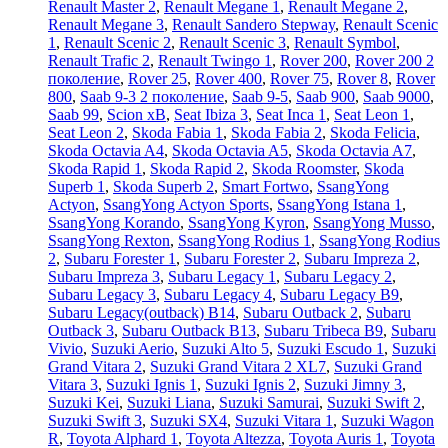
Renault Master 2
,
Renault Megane 1
,
Renault Megane 2
,
Renault Megane 3
,
Renault Sandero Stepway
,
Renault Scenic
1
,
Renault Scenic 2
,
Renault Scenic 3
,
Renault Symbol
,
Renault Trafic 2
,
Renault Twingo 1
,
Rover 200
,
Rover 200 2
поколение
,
Rover 25
,
Rover 400
,
Rover 75
,
Rover 8
,
Rover
800
,
Saab 9-3 2 поколение
,
Saab 9-5
,
Saab 900
,
Saab 9000
,
Saab 99
,
Scion xB
,
Seat Ibiza 3
,
Seat Inca 1
,
Seat Leon 1
,
Seat Leon 2
,
Skoda Fabia 1
,
Skoda Fabia 2
,
Skoda Felicia
,
Skoda Octavia A4
,
Skoda Octavia A5
,
Skoda Octavia A7
,
Skoda Rapid 1
,
Skoda Rapid 2
,
Skoda Roomster
,
Skoda
Superb 1
,
Skoda Superb 2
,
Smart Fortwo
,
SsangYong
Actyon
,
SsangYong Actyon Sports
,
SsangYong Istana 1
,
SsangYong Korando
,
SsangYong Kyron
,
SsangYong Musso
,
SsangYong Rexton
,
SsangYong Rodius 1
,
SsangYong Rodius
2
,
Subaru Forester 1
,
Subaru Forester 2
,
Subaru Impreza 2
,
Subaru Impreza 3
,
Subaru Legacy 1
,
Subaru Legacy 2
,
Subaru Legacy 3
,
Subaru Legacy 4
,
Subaru Legacy B9
,
Subaru Legacy(outback) B14
,
Subaru Outback 2
,
Subaru
Outback 3
,
Subaru Outback B13
,
Subaru Tribeca B9
,
Subaru
Vivio
,
Suzuki Aerio
,
Suzuki Alto 5
,
Suzuki Escudo 1
,
Suzuki
Grand Vitara 2
,
Suzuki Grand Vitara 2 XL7
,
Suzuki Grand
Vitara 3
,
Suzuki Ignis 1
,
Suzuki Ignis 2
,
Suzuki Jimny 3
,
Suzuki Kei
,
Suzuki Liana
,
Suzuki Samurai
,
Suzuki Swift 2
,
Suzuki Swift 3
,
Suzuki SX4
,
Suzuki Vitara 1
,
Suzuki Wagon
R
,
Toyota Alphard 1
,
Toyota Altezza
,
Toyota Auris 1
,
Toyota