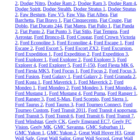
2
,
Dodge Nitro
,
Dodge Ram 2
,
Dodge Ram 3
,
Dodge Ram 4
,
Dodge Spirit
,
Dodge Stealth
,
Dodge Stratus 1
,
Dodge Stratus
2
,
Faw Besturn
,
Faw V5
,
Faw Vita
,
Fiat Albea
,
Fiat
Barchetta
,
Fiat Bravo 1
,
Fiat Cinquecento
,
Fiat Coupe
,
Fiat
Doblo
,
Fiat Ducato 244
,
Fiat Marea
,
Fiat Palio 1
,
Fiat Panda
2
,
Fiat Punto 2
,
Fiat Punto 3
,
Fiat Stilo
,
Fiat Tempra
,
Ford
Aerostar
,
Ford Bronco-II
,
Ford Cougar
,
Ford Crown Victoria
2
,
Ford Econoline 3
,
Ford Econoline 4
,
Ford Escape 1
,
Ford
Escape 2
,
Ford Escort 5
,
Ford Escort ZX2
,
Ford Excursion
,
Ford Expedition 1
,
Ford Expedition 2
,
Ford Expedition 3
,
Ford Explorer 1
,
Ford Explorer 2
,
Ford Explorer 3
,
Ford
Explorer 4
,
Ford Explorer 5
,
Ford F-150
,
Ford Fiesta MK 6
,
Ford Fiesta MK5
,
Ford Focus 1
,
Ford Focus 2
,
Ford Focus 3
,
Ford Fusion
,
Ford Galaxy 1
,
Ford Galaxy 2
,
Ford Granada 2
,
Ford Kuga 1
,
Ford Maverick 1
,
Ford Maverick 2
,
Ford
Mondeo 1
,
Ford Mondeo 2
,
Ford Mondeo 3
,
Ford Mondeo 4
,
Ford Mustang 1
,
Ford Mustang 4
,
Ford Puma
,
Ford Ranger 1
,
Ford Ranger 3
,
Ford S-Max
,
Ford Scorpio
,
Ford Sierra 1
,
Ford Taurus 2
,
Ford Taurus 3
,
Ford Tourneo Connect
,
Ford
Tourneo Custom
,
Ford Transit 2011
,
Ford Transit 4 коротыш
,
Ford Transit 5
,
Ford Transit 6
,
Ford Transit 6
,
Ford Transit 7
,
Ford Windstar
,
Geely CK
,
Geely Emgrand EC7
,
Geely FC
Vision
,
Geely МК
,
GMC Savanna
,
GMC Suburban 11
,
GMC Yukon 1
,
GMC Yukon 2
,
Great Wall Hover H3
,
Great
Wall Safe
,
Great Wall Sailor
,
Great Wall Socool
,
Great Wall