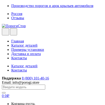
Skip
Skip
Производство порогов и арок крыльев автомобиля
to
to
Россия
navigation
content
Отзывы
Главная
Каталог деталей
Примеры установки
Доставка и оплата
Контакты
Каталог деталей
Контакты
Поддержка
8 (800) 101-40-16
Email: info@porogi.store
Search
for:
0
0
Р
Корзина пуста.