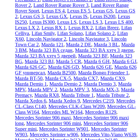
Rover 2
,
Land Rover Range Rover 3
,
Land Rover Range
Rover Sport
,
Lexus ES 4
,
Lexus ES 5
,
Lexus GS
,
Lexus GS
2
,
Lexus GS 3
,
Lexus GX
,
Lexus IS
,
Lexus IS200
,
Lexus
IS250
,
Lexus IS300
,
Lexus LS
,
Lexus LS 3
,
Lexus LS 400
,
Lexus LX 2
,
Lexus RX 1
,
Lexus RX 2
,
Lifan Breez
,
Lifan
Celliya
,
Lifan Smily
,
Lifan Solano
,
Lifan Solano 2
,
Lifan
X60
,
Lincoln Navigator 2
,
Lincoln Navigator 3
,
Lincoln
Town Car 2
,
Mazda 121
,
Mazda 2 DE
,
Mazda 3 BL
,
Mazda
3 BM
,
Mazda 323 BA седан
,
Mazda 323 BA хэтч 3 двери
,
Mazda 323 BA хэтч 5 дверей
,
Mazda 323 BF
,
Mazda 323
BG
,
Mazda 323 BJ
,
Mazda 5 CR
,
Mazda 6 GH
,
Mazda 6 GJ
,
Mazda 626 GC
,
Mazda 626 GD
,
Mazda 626 GE
,
Mazda 626
GF универсал
,
Mazda B2500
,
Mazda Bongo Friendee 1
,
Mazda BT-50
,
Mazda CX-5
,
Mazda CX7
,
Mazda CX9
,
Mazda Demio 1
,
Mazda Demio 2
,
Mazda Demio 3
,
Mazda
MPV
,
Mazda MPV 2
,
Mazda MPV 3
,
Mazda MX-3
,
Mazda
Premacy
,
Mazda RX8
,
Mazda Tribute 1
,
Mazda Tribute 2
,
Mazda Xedos 6
,
Mazda Xedos 9
,
Mercedes C219
,
Mercedes
CL-Class C140
,
Mercedes CLK-Class W209
,
Mercedes GL-
Class W164
,
Mercedes ML W164
,
Mercedes R129
,
Mercedes Sprinter 906 maxi
,
Mercedes Sprinter 906 maxi
long
,
Mercedes Sprinter 906 mini
,
Mercedes Sprinter 906
Super mini
,
Mercedes Sprinter W901
,
Mercedes Sprinter
W903
,
Mercedes Sprinter w906
,
Mercedes Vito-Viano W639
,