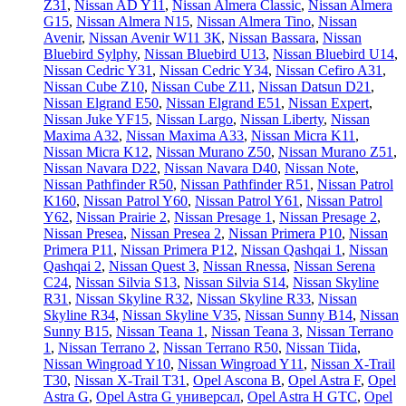
Z31
,
Nissan AD Y11
,
Nissan Almera Classic
,
Nissan Almera
G15
,
Nissan Almera N15
,
Nissan Almera Tino
,
Nissan
Avenir
,
Nissan Avenir W11 ЗК
,
Nissan Bassara
,
Nissan
Bluebird Sylphy
,
Nissan Bluebird U13
,
Nissan Bluebird U14
,
Nissan Cedric Y31
,
Nissan Cedric Y34
,
Nissan Cefiro A31
,
Nissan Cube Z10
,
Nissan Cube Z11
,
Nissan Datsun D21
,
Nissan Elgrand E50
,
Nissan Elgrand E51
,
Nissan Expert
,
Nissan Juke YF15
,
Nissan Largo
,
Nissan Liberty
,
Nissan
Maxima A32
,
Nissan Maxima A33
,
Nissan Micra K11
,
Nissan Micra K12
,
Nissan Murano Z50
,
Nissan Murano Z51
,
Nissan Navara D22
,
Nissan Navara D40
,
Nissan Note
,
Nissan Pathfinder R50
,
Nissan Pathfinder R51
,
Nissan Patrol
K160
,
Nissan Patrol Y60
,
Nissan Patrol Y61
,
Nissan Patrol
Y62
,
Nissan Prairie 2
,
Nissan Presage 1
,
Nissan Presage 2
,
Nissan Presea
,
Nissan Presea 2
,
Nissan Primera P10
,
Nissan
Primera P11
,
Nissan Primera P12
,
Nissan Qashqai 1
,
Nissan
Qashqai 2
,
Nissan Quest 3
,
Nissan Rnessa
,
Nissan Serena
C24
,
Nissan Silvia S13
,
Nissan Silvia S14
,
Nissan Skyline
R31
,
Nissan Skyline R32
,
Nissan Skyline R33
,
Nissan
Skyline R34
,
Nissan Skyline V35
,
Nissan Sunny B14
,
Nissan
Sunny B15
,
Nissan Teana 1
,
Nissan Teana 3
,
Nissan Terrano
1
,
Nissan Terrano 2
,
Nissan Terrano R50
,
Nissan Tiida
,
Nissan Wingroad Y10
,
Nissan Wingroad Y11
,
Nissan X-Trail
T30
,
Nissan X-Trail T31
,
Opel Ascona B
,
Opel Astra F
,
Opel
Astra G
,
Opel Astra G универсал
,
Opel Astra H GTC
,
Opel