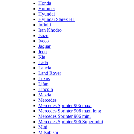
Honda
Hummer
Hyundai
Hyundai Starex H1
Infiniti
Iran Khodro
Isuzu
Iveco
Jaguar
Jeep
Kia
Lada
Lancia
Land Rover
Lexus
Lifan
Lincoln
Mazda
Mercedes
Mercedes Sprinter 906 maxi
Mercedes Sprinter 906 maxi long
Mercedes Sprinter 906 mini
Mercedes Sprinter 906 Super mini
Mini
Mitsubishi