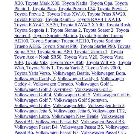
X30
,
Toyota Mark X80
,
Toyota Nadia
,
Toyota Opa
,
Toyota
Picnic 1
,
Toyota Platz
,
Toyota Premio T24
,
Toyota Previa 1
,
Toyota Previa 2
,
Toyota Prius XW10
,
Toyota Prius XW20
,
Toyota Probox
,
Toyota Raum 1
,
Toyota RAV4 1 XA10
,
Toyota RAV4 2 XA20
,
Toyota RAV4 3 XA30
,
Toyota Rush
,
Toyota Sequoia 1
,
Toyota Sienna 2
,
Toyota Soarer 2
,
Toyota
Soarer 3
,
Toyota Sprinter Marino
,
Toyota Sprinter Trueno
AE100
,
Toyota Sprinter Trueno AE110
,
Toyota Sprinter
Trueno AE86
,
Toyota Starlet P80
,
Toyota Starlet P90
,
Toyota
Supra A70
,
Toyota Supra A80
,
Toyota Takoma 1
,
Toyota
Town Ace 4 Noah SR50
,
Toyota Vista V20
,
Toyota Vista
V40
,
Toyota Vitz
,
Toyota Voxy R60
,
Toyota Will VS
,
Toyota
Wish
,
Toyota Yaris 1
,
Toyota Yaris 2
,
Toyota Yaris 2000
,
Toyota Yaris Verso
,
Volkswagen Beatle
,
Volkswagen Bora
,
Volkswagen Caddy 2
,
Volkswagen Caddy 3
,
Volkswagen
Caddy 4
,
Volkswagen Corrado
,
Volkswagen Golf 1
,
Volkswagen Golf 2 (Хетчбек)
,
Volkswagen Golf 3
,
Volkswagen Golf 4
,
Volkswagen Golf 5
,
Volkswagen Golf 6
,
Volkswagen Golf 7
,
Volkswagen Golf Sportsvan
,
Volkswagen Golf+
,
Volkswagen Jetta
,
Volkswagen Jetta 3
,
Volkswagen Jetta 5
,
Volkswagen Jetta 6
,
Volkswagen LT2
,
Volkswagen Lupo
,
Volkswagen New Beatle
,
Volkswagen
Passat B1
,
Volkswagen Passat B2
,
Volkswagen Passat B3
,
Volkswagen Passat B4
,
Volkswagen Passat B5
,
Volkswagen
Passat B6
,
Volkswagen Passat B7
,
Volkswagen Passat CC
,