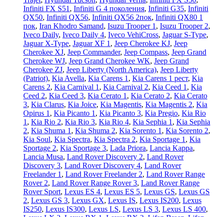
Infiniti FX S51
,
Infiniti G 4 поколения
,
Infiniti G35
,
Infiniti
QX50
,
Infiniti QX56
,
Infiniti QX56 2пок
,
Infiniti QX80 1
пок
,
Iran Khodro Samand
,
Isuzu Trooper 1
,
Isuzu Trooper 2
,
Iveco Daily
,
Iveco Daily 4
,
Iveco VehiCross
,
Jaguar S-Type
,
Jaguar X-Type
,
Jaguar XF 1
,
Jeep Cherokee KJ
,
Jeep
Cherokee XJ
,
Jeep Commander
,
Jeep Compass
,
Jeep Grand
Cherokee WJ
,
Jeep Grand Cherokee WK
,
Jeep Grand
Cherokee ZJ
,
Jeep Liberty (North America)
,
Jeep Liberty
(Patriot)
,
Kia Avella
,
Kia Carens 1
,
Kia Carens 1 рест
,
Kia
Carens 2
,
Kia Carnival 1
,
Kia Carnival 2
,
Kia Ceed 1
,
Kia
Ceed 2
,
Kia Ceed 3
,
Kia Cerato 1
,
Kia Cerato 2
,
Kia Cerato
3
,
Kia Clarus
,
Kia Joice
,
Kia Magentis
,
Kia Magentis 2
,
Kia
Opirus 1
,
Kia Picanto 1
,
Kia Picanto 3
,
Kia Pregio
,
Kia Rio
1
,
Kia Rio 2
,
Kia Rio 3
,
Kia Rio 4
,
Kia Sephia 1
,
Kia Sephia
2
,
Kia Shuma 1
,
Kia Shuma 2
,
Kia Sorento 1
,
Kia Sorento 2
,
Kia Soul
,
Kia Spectra
,
Kia Spectra 2
,
Kia Sportage 1
,
Kia
Sportage 2
,
Kia Sportage 3
,
Lada Priora
,
Lancia Kappa
,
Lancia Musa
,
Land Rover Discovery 2
,
Land Rover
Discovery 3
,
Land Rover Discovery 4
,
Land Rover
Freelander 1
,
Land Rover Freelander 2
,
Land Rover Range
Rover 2
,
Land Rover Range Rover 3
,
Land Rover Range
Rover Sport
,
Lexus ES 4
,
Lexus ES 5
,
Lexus GS
,
Lexus GS
2
,
Lexus GS 3
,
Lexus GX
,
Lexus IS
,
Lexus IS200
,
Lexus
IS250
,
Lexus IS300
,
Lexus LS
,
Lexus LS 3
,
Lexus LS 400
,