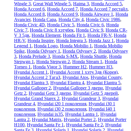
Wingle 3
,
Great Wall Wingle 5
,
Haima 3
,
Honda Accord 5
,
Honda Accord 6
,
Honda Accord 7
,
Honda Accord 7 рестайл
,
Honda Accord 8
,
Honda Accord 9
,
Honda Airwave 1
,
Honda
Avancier
,
Honda Capa
,
Honda City 4
,
Honda Civic 1986
,
Honda Civic 4D
,
Honda Civic 5
,
Honda Civic 6
,
Honda
Civic 7
,
Honda Civic 8 хэтчбек
,
Honda Civic 9
,
Honda CR-
V 3 5дв
,
Honda Element
,
Honda Fit 1
,
Honda FR-V
,
Honda
HR-V
,
Honda Inspire
,
Honda Integra 3
,
Honda Jazz 1
,
Honda
Legend 1
,
Honda Logo
,
Honda Mobilio 1
,
Honda Mobilio
Spike
,
Honda Odyssey 1
,
Honda Odyssey 2
,
Honda Odyssey
3
,
Honda Prelude 3
,
Honda S-MX
,
Honda Shuttle
,
Honda
Stepwgn 1
,
Honda Stepwgn 2
,
Honda Stream 1
,
Honda
Torneo 1
,
Honda Vigor 3
,
Hummer H2
,
Hummer H3
,
Hyundai Accent 1
,
Hyundai Accent 1 хэтч 3дв (Корея)
,
Hyundai Accent 2 ТагаЗ
,
Hyundai Atos
,
Hyundai County
,
Hyundai Elantra 3
,
Hyundai Elantra 4
,
Hyundai Elantra 5
,
Hyundai Galloper 2
,
Hyundai Galloper 3 двери
,
Hyundai
Getz 2
,
Hyundai Getz 3 двери
,
Hyundai Getz 5 дверей
,
Hyundai Grand Starex 2
,
Hyundai Grandeur 3
,
Hyundai
Grandeur 4
,
Hyundai i20 1 поколения
,
Hyundai i30 1
поколения
,
Hyundai i30 2 поколения
,
Hyundai I40 1
поколения
,
Hyundai ix35
,
Hyundai Lantra 1
,
Hyundai
Lantra 2
,
Hyundai Matrix
,
Hyundai Porter 2
,
Hyundai Porter
H100
,
Hyundai Santa Fe 1
,
Hyundai Santa Fe 2
,
Hyundai
Santa Fe 3
,
Hyundai Solaris 1
,
Hyundai Solaris 2
,
Hyundai