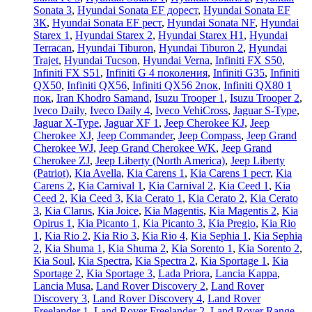
Sonata 3
,
Hyundai Sonata EF дорест
,
Hyundai Sonata EF
ЗК
,
Hyundai Sonata EF рест
,
Hyundai Sonata NF
,
Hyundai
Starex 1
,
Hyundai Starex 2
,
Hyundai Starex H1
,
Hyundai
Terracan
,
Hyundai Tiburon
,
Hyundai Tiburon 2
,
Hyundai
Trajet
,
Hyundai Tucson
,
Hyundai Verna
,
Infiniti FX S50
,
Infiniti FX S51
,
Infiniti G 4 поколения
,
Infiniti G35
,
Infiniti
QX50
,
Infiniti QX56
,
Infiniti QX56 2пок
,
Infiniti QX80 1
пок
,
Iran Khodro Samand
,
Isuzu Trooper 1
,
Isuzu Trooper 2
,
Iveco Daily
,
Iveco Daily 4
,
Iveco VehiCross
,
Jaguar S-Type
,
Jaguar X-Type
,
Jaguar XF 1
,
Jeep Cherokee KJ
,
Jeep
Cherokee XJ
,
Jeep Commander
,
Jeep Compass
,
Jeep Grand
Cherokee WJ
,
Jeep Grand Cherokee WK
,
Jeep Grand
Cherokee ZJ
,
Jeep Liberty (North America)
,
Jeep Liberty
(Patriot)
,
Kia Avella
,
Kia Carens 1
,
Kia Carens 1 рест
,
Kia
Carens 2
,
Kia Carnival 1
,
Kia Carnival 2
,
Kia Ceed 1
,
Kia
Ceed 2
,
Kia Ceed 3
,
Kia Cerato 1
,
Kia Cerato 2
,
Kia Cerato
3
,
Kia Clarus
,
Kia Joice
,
Kia Magentis
,
Kia Magentis 2
,
Kia
Opirus 1
,
Kia Picanto 1
,
Kia Picanto 3
,
Kia Pregio
,
Kia Rio
1
,
Kia Rio 2
,
Kia Rio 3
,
Kia Rio 4
,
Kia Sephia 1
,
Kia Sephia
2
,
Kia Shuma 1
,
Kia Shuma 2
,
Kia Sorento 1
,
Kia Sorento 2
,
Kia Soul
,
Kia Spectra
,
Kia Spectra 2
,
Kia Sportage 1
,
Kia
Sportage 2
,
Kia Sportage 3
,
Lada Priora
,
Lancia Kappa
,
Lancia Musa
,
Land Rover Discovery 2
,
Land Rover
Discovery 3
,
Land Rover Discovery 4
,
Land Rover
Freelander 1
,
Land Rover Freelander 2
,
Land Rover Range