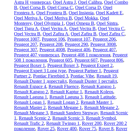
Astra H универсал
,
Opel Astra J
,
Opel Calibra
,
Opel Combo
B
,
Opel Corsa B
,
Opel Corsa C
,
Opel Corsa D
,
Opel
Frontera A
,
Opel Frontera B
,
Opel Insignia
,
Opel Kadett E
,
Opel Meriva A
,
Opel Meriva B
,
Opel Mokka
,
Opel
Monterey
,
Opel Olympia 1
,
Opel Omega B
,
Opel Sintra
,
Opel Tigra A
,
Opel Vectra A
,
Opel Vectra B
,
Opel Vectra C
,
Opel Vectra В
,
Opel Zafira A
,
Opel Zafira B
,
Opel Zafira C
,
Peugeot 1007
,
Peugeot 106
,
Peugeot 107
,
Peugeot 206
,
Peugeot 207
,
Peugeot 208
,
Peugeot 290
,
Peugeot 3008
,
Peugeot 307
,
Peugeot 4008
,
Peugeot 406
,
Peugeot 407
,
Peugeot 407 универсал
,
Peugeot 408 1 поколения
,
Peugeot
508 1 поколения
,
Peugeot 605
,
Peugeot 607
,
Peugeot 806
,
Peugeot Boxer 1
,
Peugeot Boxer 3
,
Peugeot Expert 2
,
Peugeot Expert 3 Long type
,
Peugeot Partner 1
,
Peugeot
Partner 2
,
Pontiac Fierebird 3
,
Pontiac Vibe
,
Renault 19
,
Renault Duster 1 дорестайл
,
Renault Duster 1 рестайл
,
Renault Espace 4
,
Renault Fluence
,
Renault Kangoo 1
,
Renault Kangoo 2
,
Renault Kaptur 1
,
Renault Koleos
,
Renault Laguna 1
,
Renault Laguna 3
,
Renault Latitude
,
Renault Logan 1
,
Renault Logan 2
,
Renault Master 1
,
Renault Master 2
,
Renault Megane 1
,
Renault Megane 2
,
Renault Megane 3
,
Renault Sandero Stepway
,
Renault Scenic
1
,
Renault Scenic 2
,
Renault Scenic 3
,
Renault Symbol
,
Renault Trafic 2
,
Renault Twingo 1
,
Rover 200
,
Rover 200 2
поколение
,
Rover 25
,
Rover 400
,
Rover 75
,
Rover 8
,
Rover