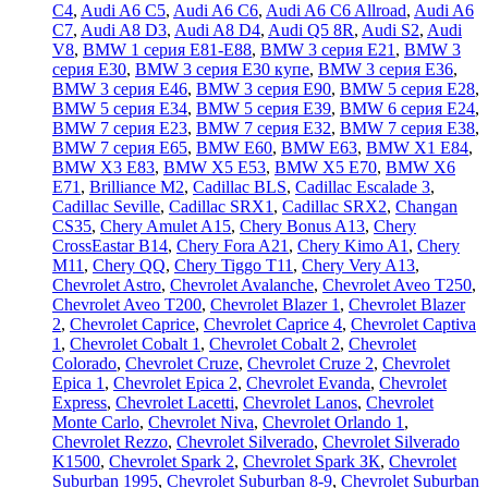
C4
,
Audi A6 C5
,
Audi A6 C6
,
Audi A6 C6 Allroad
,
Audi A6
C7
,
Audi A8 D3
,
Audi A8 D4
,
Audi Q5 8R
,
Audi S2
,
Audi
V8
,
BMW 1 серия E81-E88
,
BMW 3 серия E21
,
BMW 3
серия E30
,
BMW 3 серия E30 купе
,
BMW 3 серия E36
,
BMW 3 серия E46
,
BMW 3 серия E90
,
BMW 5 серия E28
,
BMW 5 серия E34
,
BMW 5 серия E39
,
BMW 6 серия E24
,
BMW 7 серия E23
,
BMW 7 серия E32
,
BMW 7 серия E38
,
BMW 7 серия E65
,
BMW E60
,
BMW E63
,
BMW X1 E84
,
BMW X3 E83
,
BMW X5 E53
,
BMW X5 E70
,
BMW X6
E71
,
Brilliance M2
,
Cadillac BLS
,
Cadillac Escalade 3
,
Cadillac Seville
,
Cadillac SRX1
,
Cadillac SRX2
,
Changan
CS35
,
Chery Amulet A15
,
Chery Bonus A13
,
Chery
CrossEastar B14
,
Chery Fora A21
,
Chery Kimo A1
,
Chery
M11
,
Chery QQ
,
Chery Tiggo T11
,
Chery Very A13
,
Chevrolet Astro
,
Chevrolet Avalanche
,
Chevrolet Aveo T250
,
Chevrolet Aveo Т200
,
Chevrolet Blazer 1
,
Chevrolet Blazer
2
,
Chevrolet Caprice
,
Chevrolet Caprice 4
,
Chevrolet Captiva
1
,
Chevrolet Cobalt 1
,
Chevrolet Cobalt 2
,
Chevrolet
Colorado
,
Chevrolet Cruze
,
Chevrolet Cruze 2
,
Chevrolet
Epica 1
,
Chevrolet Epica 2
,
Chevrolet Evanda
,
Chevrolet
Express
,
Chevrolet Lacetti
,
Chevrolet Lanos
,
Chevrolet
Monte Carlo
,
Chevrolet Niva
,
Chevrolet Orlando 1
,
Chevrolet Rezzo
,
Chevrolet Silverado
,
Chevrolet Silverado
K1500
,
Chevrolet Spark 2
,
Chevrolet Spark ЗК
,
Chevrolet
Suburban 1995
,
Chevrolet Suburban 8-9
,
Chevrolet Suburban