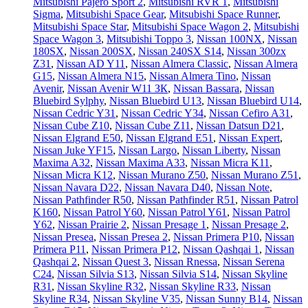
Mitsubishi Pajero Sport 2
,
Mitsubishi RVR 1
,
Mitsubishi
Sigma
,
Mitsubishi Space Gear
,
Mitsubishi Space Runner
,
Mitsubishi Space Star
,
Mitsubishi Space Wagon 2
,
Mitsubishi
Space Wagon 3
,
Mitsubishi Toppo 3
,
Nissan 100NX
,
Nissan
180SX
,
Nissan 200SX
,
Nissan 240SX S14
,
Nissan 300zx
Z31
,
Nissan AD Y11
,
Nissan Almera Classic
,
Nissan Almera
G15
,
Nissan Almera N15
,
Nissan Almera Tino
,
Nissan
Avenir
,
Nissan Avenir W11 ЗК
,
Nissan Bassara
,
Nissan
Bluebird Sylphy
,
Nissan Bluebird U13
,
Nissan Bluebird U14
,
Nissan Cedric Y31
,
Nissan Cedric Y34
,
Nissan Cefiro A31
,
Nissan Cube Z10
,
Nissan Cube Z11
,
Nissan Datsun D21
,
Nissan Elgrand E50
,
Nissan Elgrand E51
,
Nissan Expert
,
Nissan Juke YF15
,
Nissan Largo
,
Nissan Liberty
,
Nissan
Maxima A32
,
Nissan Maxima A33
,
Nissan Micra K11
,
Nissan Micra K12
,
Nissan Murano Z50
,
Nissan Murano Z51
,
Nissan Navara D22
,
Nissan Navara D40
,
Nissan Note
,
Nissan Pathfinder R50
,
Nissan Pathfinder R51
,
Nissan Patrol
K160
,
Nissan Patrol Y60
,
Nissan Patrol Y61
,
Nissan Patrol
Y62
,
Nissan Prairie 2
,
Nissan Presage 1
,
Nissan Presage 2
,
Nissan Presea
,
Nissan Presea 2
,
Nissan Primera P10
,
Nissan
Primera P11
,
Nissan Primera P12
,
Nissan Qashqai 1
,
Nissan
Qashqai 2
,
Nissan Quest 3
,
Nissan Rnessa
,
Nissan Serena
C24
,
Nissan Silvia S13
,
Nissan Silvia S14
,
Nissan Skyline
R31
,
Nissan Skyline R32
,
Nissan Skyline R33
,
Nissan
Skyline R34
,
Nissan Skyline V35
,
Nissan Sunny B14
,
Nissan