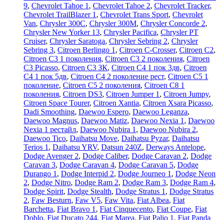
9
,
Chevrolet Tahoe 1
,
Chevrolet Tahoe 2
,
Chevrolet Tracker
,
Chevrolet TrailBlazer 1
,
Chevrolet Trans Sport
,
Chevrolet
Van
,
Chrysler 300C
,
Chrysler 300M
,
Chrysler Concorde 2
,
Chrysler New Yorker 13
,
Chrysler Pacifica
,
Chrysler PT
Cruiser
,
Chrysler Saratoga
,
Chrysler Sebring 2
,
Chrysler
Sebring 3
,
Citroen Berlingo 1
,
Citroen C-Crosser
,
Citroen C2
,
Citroen C3 1 поколения
,
Citroen C3 2 поколения
,
Citroen
C3 Picasso
,
Citroen C3 ЗК
,
Citroen C4 1 пок 3дв
,
Citroen
C4 1 пок 5дв
,
Citroen C4 2 поколение рест
,
Citroen C5 1
поколение
,
Citroen C5 2 поколения
,
Citroen C8 1
поколения
,
Citroen DS3
,
Citroen Jumper 1
,
Citroen Jumpy
,
Citroen Space Tourer
,
Citroen Xantia
,
Citroen Xsara Picasso
,
Dadi Smoothing
,
Daewoo Espero
,
Daewoo Leganza
,
Daewoo Magnus
,
Daewoo Matiz
,
Daewoo Nexia 1
,
Daewoo
Nexia 1 рестайл
,
Daewoo Nubira 1
,
Daewoo Nubira 2
,
Daewoo Tico
,
Daihatsu Move
,
Daihatsu Pyzar
,
Daihatsu
Terios 1
,
Daihatsu YRV
,
Datsun 240Z
,
Derways Antelope
,
Dodge Avenger 2
,
Dodge Caliber
,
Dodge Caravan 2
,
Dodge
Caravan 3
,
Dodge Caravan 4
,
Dodge Caravan 5
,
Dodge
Durango 1
,
Dodge Interpid 2
,
Dodge Journeo 1
,
Dodge Neon
2
,
Dodge Nitro
,
Dodge Ram 2
,
Dodge Ram 3
,
Dodge Ram 4
,
Dodge Spirit
,
Dodge Stealth
,
Dodge Stratus 1
,
Dodge Stratus
2
,
Faw Besturn
,
Faw V5
,
Faw Vita
,
Fiat Albea
,
Fiat
Barchetta
,
Fiat Bravo 1
,
Fiat Cinquecento
,
Fiat Coupe
,
Fiat
Doblo
,
Fiat Ducato 244
,
Fiat Marea
,
Fiat Palio 1
,
Fiat Panda