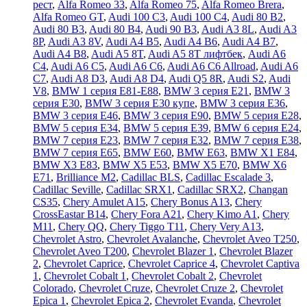
рест
,
Alfa Romeo 33
,
Alfa Romeo 75
,
Alfa Romeo Brera
,
Alfa Romeo GT
,
Audi 100 C3
,
Audi 100 C4
,
Audi 80 B2
,
Audi 80 B3
,
Audi 80 B4
,
Audi 90 B3
,
Audi A3 8L
,
Audi A3
8P
,
Audi A3 8V
,
Audi A4 B5
,
Audi A4 B6
,
Audi A4 B7
,
Audi A4 B8
,
Audi A5 8T
,
Audi A5 8T лифтбек
,
Audi A6
C4
,
Audi A6 C5
,
Audi A6 C6
,
Audi A6 C6 Allroad
,
Audi A6
C7
,
Audi A8 D3
,
Audi A8 D4
,
Audi Q5 8R
,
Audi S2
,
Audi
V8
,
BMW 1 серия E81-E88
,
BMW 3 серия E21
,
BMW 3
серия E30
,
BMW 3 серия E30 купе
,
BMW 3 серия E36
,
BMW 3 серия E46
,
BMW 3 серия E90
,
BMW 5 серия E28
,
BMW 5 серия E34
,
BMW 5 серия E39
,
BMW 6 серия E24
,
BMW 7 серия E23
,
BMW 7 серия E32
,
BMW 7 серия E38
,
BMW 7 серия E65
,
BMW E60
,
BMW E63
,
BMW X1 E84
,
BMW X3 E83
,
BMW X5 E53
,
BMW X5 E70
,
BMW X6
E71
,
Brilliance M2
,
Cadillac BLS
,
Cadillac Escalade 3
,
Cadillac Seville
,
Cadillac SRX1
,
Cadillac SRX2
,
Changan
CS35
,
Chery Amulet A15
,
Chery Bonus A13
,
Chery
CrossEastar B14
,
Chery Fora A21
,
Chery Kimo A1
,
Chery
M11
,
Chery QQ
,
Chery Tiggo T11
,
Chery Very A13
,
Chevrolet Astro
,
Chevrolet Avalanche
,
Chevrolet Aveo T250
,
Chevrolet Aveo Т200
,
Chevrolet Blazer 1
,
Chevrolet Blazer
2
,
Chevrolet Caprice
,
Chevrolet Caprice 4
,
Chevrolet Captiva
1
,
Chevrolet Cobalt 1
,
Chevrolet Cobalt 2
,
Chevrolet
Colorado
,
Chevrolet Cruze
,
Chevrolet Cruze 2
,
Chevrolet
Epica 1
,
Chevrolet Epica 2
,
Chevrolet Evanda
,
Chevrolet