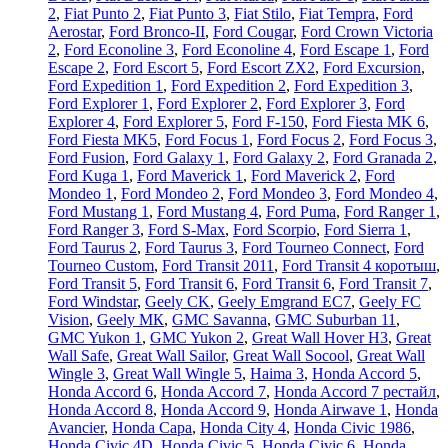
2
,
Fiat Punto 2
,
Fiat Punto 3
,
Fiat Stilo
,
Fiat Tempra
,
Ford
Aerostar
,
Ford Bronco-II
,
Ford Cougar
,
Ford Crown Victoria
2
,
Ford Econoline 3
,
Ford Econoline 4
,
Ford Escape 1
,
Ford
Escape 2
,
Ford Escort 5
,
Ford Escort ZX2
,
Ford Excursion
,
Ford Expedition 1
,
Ford Expedition 2
,
Ford Expedition 3
,
Ford Explorer 1
,
Ford Explorer 2
,
Ford Explorer 3
,
Ford
Explorer 4
,
Ford Explorer 5
,
Ford F-150
,
Ford Fiesta MK 6
,
Ford Fiesta MK5
,
Ford Focus 1
,
Ford Focus 2
,
Ford Focus 3
,
Ford Fusion
,
Ford Galaxy 1
,
Ford Galaxy 2
,
Ford Granada 2
,
Ford Kuga 1
,
Ford Maverick 1
,
Ford Maverick 2
,
Ford
Mondeo 1
,
Ford Mondeo 2
,
Ford Mondeo 3
,
Ford Mondeo 4
,
Ford Mustang 1
,
Ford Mustang 4
,
Ford Puma
,
Ford Ranger 1
,
Ford Ranger 3
,
Ford S-Max
,
Ford Scorpio
,
Ford Sierra 1
,
Ford Taurus 2
,
Ford Taurus 3
,
Ford Tourneo Connect
,
Ford
Tourneo Custom
,
Ford Transit 2011
,
Ford Transit 4 коротыш
,
Ford Transit 5
,
Ford Transit 6
,
Ford Transit 6
,
Ford Transit 7
,
Ford Windstar
,
Geely CK
,
Geely Emgrand EC7
,
Geely FC
Vision
,
Geely МК
,
GMC Savanna
,
GMC Suburban 11
,
GMC Yukon 1
,
GMC Yukon 2
,
Great Wall Hover H3
,
Great
Wall Safe
,
Great Wall Sailor
,
Great Wall Socool
,
Great Wall
Wingle 3
,
Great Wall Wingle 5
,
Haima 3
,
Honda Accord 5
,
Honda Accord 6
,
Honda Accord 7
,
Honda Accord 7 рестайл
,
Honda Accord 8
,
Honda Accord 9
,
Honda Airwave 1
,
Honda
Avancier
,
Honda Capa
,
Honda City 4
,
Honda Civic 1986
,
Honda Civic 4D
,
Honda Civic 5
,
Honda Civic 6
,
Honda