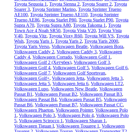
Toyota Sequoia 1
,
Toyota Sienna 2
,
Toyota Soarer 2
,
Toyota
Soarer 3
,
Toyota Sprinter Marino
,
Toyota Sprinter Trueno
AE100
,
Toyota Sprinter Trueno AE110
,
Toyota Sprinter
Trueno AE86
,
Toyota Starlet P80
,
Toyota Starlet P90
,
Toyota
Supra A70
,
Toyota Supra A80
,
Toyota Takoma 1
,
Toyota
Town Ace 4 Noah SR50
,
Toyota Vista V20
,
Toyota Vista
V40
,
Toyota Vitz
,
Toyota Voxy R60
,
Toyota Will VS
,
Toyota
Wish
,
Toyota Yaris 1
,
Toyota Yaris 2
,
Toyota Yaris 2000
,
Toyota Yaris Verso
,
Volkswagen Beatle
,
Volkswagen Bora
,
Volkswagen Caddy 2
,
Volkswagen Caddy 3
,
Volkswagen
Caddy 4
,
Volkswagen Corrado
,
Volkswagen Golf 1
,
Volkswagen Golf 2 (Хетчбек)
,
Volkswagen Golf 3
,
Volkswagen Golf 4
,
Volkswagen Golf 5
,
Volkswagen Golf 6
,
Volkswagen Golf 7
,
Volkswagen Golf Sportsvan
,
Volkswagen Golf+
,
Volkswagen Jetta
,
Volkswagen Jetta 3
,
Volkswagen Jetta 5
,
Volkswagen Jetta 6
,
Volkswagen LT2
,
Volkswagen Lupo
,
Volkswagen New Beatle
,
Volkswagen
Passat B1
,
Volkswagen Passat B2
,
Volkswagen Passat B3
,
Volkswagen Passat B4
,
Volkswagen Passat B5
,
Volkswagen
Passat B6
,
Volkswagen Passat B7
,
Volkswagen Passat CC
,
Volkswagen Phaeton
,
Volkswagen Pointer
,
Volkswagen Polo
1
,
Volkswagen Polo 3
,
Volkswagen Polo 4
,
Volkswagen Polo
5
,
Volkswagen Scirocco 1
,
Volkswagen Sharan 1
,
Volkswagen Tiguan I
,
Volkswagen Touareg 1
,
Volkswagen
Touareg 2
,
Volkswagen Touran
,
Volkswagen Transporter T2
,