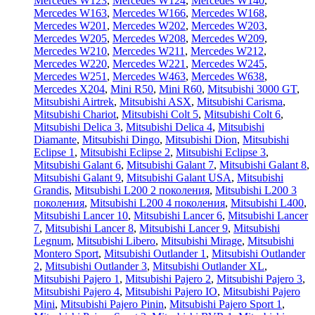
Mercedes W123
,
Mercedes W124
,
Mercedes W140
,
Mercedes W163
,
Mercedes W166
,
Mercedes W168
,
Mercedes W201
,
Mercedes W202
,
Mercedes W203
,
Mercedes W205
,
Mercedes W208
,
Mercedes W209
,
Mercedes W210
,
Mercedes W211
,
Mercedes W212
,
Mercedes W220
,
Mercedes W221
,
Mercedes W245
,
Mercedes W251
,
Mercedes W463
,
Mercedes W638
,
Mercedes X204
,
Mini R50
,
Mini R60
,
Mitsubishi 3000 GT
,
Mitsubishi Airtrek
,
Mitsubishi ASX
,
Mitsubishi Carisma
,
Mitsubishi Chariot
,
Mitsubishi Colt 5
,
Mitsubishi Colt 6
,
Mitsubishi Delica 3
,
Mitsubishi Delica 4
,
Mitsubishi
Diamante
,
Mitsubishi Dingo
,
Mitsubishi Dion
,
Mitsubishi
Eclipse 1
,
Mitsubishi Eclipse 2
,
Mitsubishi Eclipse 3
,
Mitsubishi Galant 6
,
Mitsubishi Galant 7
,
Mitsubishi Galant 8
,
Mitsubishi Galant 9
,
Mitsubishi Galant USA
,
Mitsubishi
Grandis
,
Mitsubishi L200 2 поколения
,
Mitsubishi L200 3
поколения
,
Mitsubishi L200 4 поколения
,
Mitsubishi L400
,
Mitsubishi Lancer 10
,
Mitsubishi Lancer 6
,
Mitsubishi Lancer
7
,
Mitsubishi Lancer 8
,
Mitsubishi Lancer 9
,
Mitsubishi
Legnum
,
Mitsubishi Libero
,
Mitsubishi Mirage
,
Mitsubishi
Montero Sport
,
Mitsubishi Outlander 1
,
Mitsubishi Outlander
2
,
Mitsubishi Outlander 3
,
Mitsubishi Outlander XL
,
Mitsubishi Pajero 1
,
Mitsubishi Pajero 2
,
Mitsubishi Pajero 3
,
Mitsubishi Pajero 4
,
Mitsubishi Pajero IO
,
Mitsubishi Pajero
Mini
,
Mitsubishi Pajero Pinin
,
Mitsubishi Pajero Sport 1
,