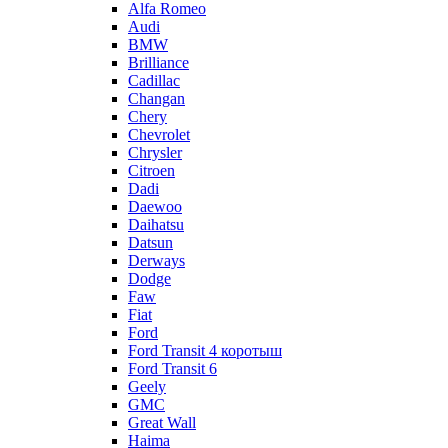
Alfa Romeo
Audi
BMW
Brilliance
Cadillac
Changan
Chery
Chevrolet
Chrysler
Citroen
Dadi
Daewoo
Daihatsu
Datsun
Derways
Dodge
Faw
Fiat
Ford
Ford Transit 4 коротыш
Ford Transit 6
Geely
GMC
Great Wall
Haima