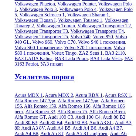
Volkswagen Phaeton
,
Volkswagen Pointer
,
Volkswagen Polo
1
,
Volkswagen Polo 3
,
Volkswagen Polo 4
,
Volkswagen Polo
5
,
Volkswagen Scirocco 1
,
Volkswagen Sharan 1
,
Volkswagen Tiguan I
,
Volkswagen Touareg 1
,
Volkswagen
Touareg 2
,
Volkswagen Touran
,
Volkswagen Transporter T2
,
Volkswagen Transporter T3
,
Volkswagen Transporter T4
,
Volkswagen Transporter T5
,
Volvo 740
,
Volvo 850
,
Volvo
940 GL
,
Volvo 960
,
Volvo C70
,
Volvo S40 1 поколения
,
Volvo S60 1 поколение
,
Volvo S70 1 поколения
,
Volvo
S80 1 поколения
,
Vortex Tingo
,
ZAZ Sens 1
,
ВАЗ 2110
,
ВАЗ LADA Kalina
,
ВАЗ Lada Priora
,
ВАЗ Lada Vesta
,
УАЗ
3163 Patriot
,
УАЗ пикап
Усилитель порога
Acura MDX 1
,
Acura MDX 2
,
Acura RDX 1
,
Acura RSX 1
,
Alfa Romeo 147 3дв
,
Alfa Romeo 147 5дв
,
Alfa Romeo
156
,
Alfa Romeo 159
,
Alfa Romeo 166
,
Alfa Romeo 166
рест
,
Alfa Romeo 33
,
Alfa Romeo 75
,
Alfa Romeo Brera
,
Alfa Romeo GT
,
Audi 100 C3
,
Audi 100 C4
,
Audi 80 B2
,
Audi 80 B3
,
Audi 80 B4
,
Audi 90 B3
,
Audi A3 8L
,
Audi A3
8P
,
Audi A3 8V
,
Audi A4 B5
,
Audi A4 B6
,
Audi A4 B7
,
Audi A4 B8
,
Audi A5 8T
,
Audi A5 8T лифтбек
,
Audi A6