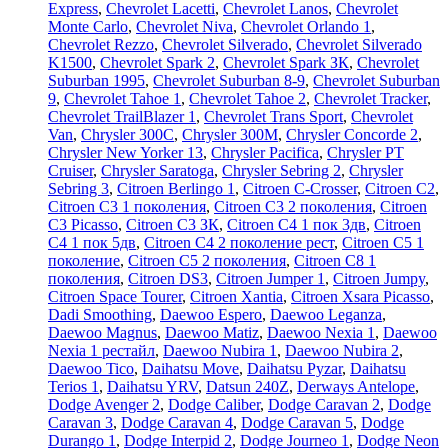
Express
,
Chevrolet Lacetti
,
Chevrolet Lanos
,
Chevrolet
Monte Carlo
,
Chevrolet Niva
,
Chevrolet Orlando 1
,
Chevrolet Rezzo
,
Chevrolet Silverado
,
Chevrolet Silverado
K1500
,
Chevrolet Spark 2
,
Chevrolet Spark ЗК
,
Chevrolet
Suburban 1995
,
Chevrolet Suburban 8-9
,
Chevrolet Suburban
9
,
Chevrolet Tahoe 1
,
Chevrolet Tahoe 2
,
Chevrolet Tracker
,
Chevrolet TrailBlazer 1
,
Chevrolet Trans Sport
,
Chevrolet
Van
,
Chrysler 300C
,
Chrysler 300M
,
Chrysler Concorde 2
,
Chrysler New Yorker 13
,
Chrysler Pacifica
,
Chrysler PT
Cruiser
,
Chrysler Saratoga
,
Chrysler Sebring 2
,
Chrysler
Sebring 3
,
Citroen Berlingo 1
,
Citroen C-Crosser
,
Citroen C2
,
Citroen C3 1 поколения
,
Citroen C3 2 поколения
,
Citroen
C3 Picasso
,
Citroen C3 ЗК
,
Citroen C4 1 пок 3дв
,
Citroen
C4 1 пок 5дв
,
Citroen C4 2 поколение рест
,
Citroen C5 1
поколение
,
Citroen C5 2 поколения
,
Citroen C8 1
поколения
,
Citroen DS3
,
Citroen Jumper 1
,
Citroen Jumpy
,
Citroen Space Tourer
,
Citroen Xantia
,
Citroen Xsara Picasso
,
Dadi Smoothing
,
Daewoo Espero
,
Daewoo Leganza
,
Daewoo Magnus
,
Daewoo Matiz
,
Daewoo Nexia 1
,
Daewoo
Nexia 1 рестайл
,
Daewoo Nubira 1
,
Daewoo Nubira 2
,
Daewoo Tico
,
Daihatsu Move
,
Daihatsu Pyzar
,
Daihatsu
Terios 1
,
Daihatsu YRV
,
Datsun 240Z
,
Derways Antelope
,
Dodge Avenger 2
,
Dodge Caliber
,
Dodge Caravan 2
,
Dodge
Caravan 3
,
Dodge Caravan 4
,
Dodge Caravan 5
,
Dodge
Durango 1
,
Dodge Interpid 2
,
Dodge Journeo 1
,
Dodge Neon