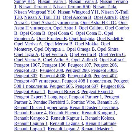
Sunny B15
,
Nissan Teana 1
,
Nissan Teana 3
,
Nissan Terrano
1
,
Nissan Terrano 2
,
Nissan Terrano R50
,
Nissan Tiida
,
Nissan Wingroad Y10
,
Nissan Wingroad Y11
,
Nissan X-Trail
T30
,
Nissan X-Trail T31
,
Opel Ascona B
,
Opel Astra F
,
Opel
Astra G
,
Opel Astra G универсал
,
Opel Astra H GTC
,
Opel
Astra H универсал
,
Opel Astra J
,
Opel Calibra
,
Opel Combo
B
,
Opel Corsa B
,
Opel Corsa C
,
Opel Corsa D
,
Opel
Frontera A
,
Opel Frontera B
,
Opel Insignia
,
Opel Kadett E
,
Opel Meriva A
,
Opel Meriva B
,
Opel Mokka
,
Opel
Monterey
,
Opel Olympia 1
,
Opel Omega B
,
Opel Sintra
,
Opel Tigra A
,
Opel Vectra A
,
Opel Vectra B
,
Opel Vectra C
,
Opel Vectra В
,
Opel Zafira A
,
Opel Zafira B
,
Opel Zafira C
,
Peugeot 1007
,
Peugeot 106
,
Peugeot 107
,
Peugeot 206
,
Peugeot 207
,
Peugeot 208
,
Peugeot 290
,
Peugeot 3008
,
Peugeot 307
,
Peugeot 4008
,
Peugeot 406
,
Peugeot 407
,
Peugeot 407 универсал
,
Peugeot 408 1 поколения
,
Peugeot
508 1 поколения
,
Peugeot 605
,
Peugeot 607
,
Peugeot 806
,
Peugeot Boxer 1
,
Peugeot Boxer 3
,
Peugeot Expert 2
,
Peugeot Expert 3 Long type
,
Peugeot Partner 1
,
Peugeot
Partner 2
,
Pontiac Fierebird 3
,
Pontiac Vibe
,
Renault 19
,
Renault Duster 1 дорестайл
,
Renault Duster 1 рестайл
,
Renault Espace 4
,
Renault Fluence
,
Renault Kangoo 1
,
Renault Kangoo 2
,
Renault Kaptur 1
,
Renault Koleos
,
Renault Laguna 1
,
Renault Laguna 3
,
Renault Latitude
,
Renault Logan 1
,
Renault Logan 2
,
Renault Master 1
,