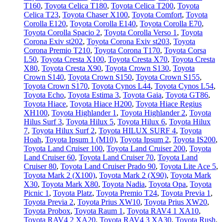
T160
,
Toyota Celica T180
,
Toyota Celica T200
,
Toyota
Celica T23
,
Toyota Chaser X100
,
Toyota Comfort
,
Toyota
Corolla E120
,
Toyota Corolla E140
,
Toyota Corolla E70
,
Toyota Corolla Spacio 2
,
Toyota Corolla Verso 1
,
Toyota
Corona Exiv st202
,
Toyota Corona Exiv st203
,
Toyota
Corona Premio T210
,
Toyota Corona T170
,
Toyota Corsa
L50
,
Toyota Cresta X100
,
Toyota Cresta X70
,
Toyota Cresta
X80
,
Toyota Cresta X90
,
Toyota Crown S130
,
Toyota
Crown S140
,
Toyota Crown S150
,
Toyota Crown S155
,
Toyota Crown S170
,
Toyota Cynos L44
,
Toyota Cynos L54
,
Toyota Echo
,
Toyota Estima 3
,
Toyota Gaia
,
Toyota GT86
,
Toyota Hiace
,
Toyota Hiace H200
,
Toyota Hiace Regius
XH100
,
Toyota Highlander 1
,
Toyota Highlander 2
,
Toyota
Hilus Surf 3
,
Toyota Hilux 5
,
Toyota Hilux 6
,
Toyota Hilux
7
,
Toyota Hilux Surf 2
,
Toyota HILUX SURF 4
,
Toyota
Hoah
,
Toyota Ipsum 1 (М10)
,
Toyota Ipsum 2
,
Toyota IS200
,
Toyota Land Cruiser 100
,
Toyota Land Cruiser 200
,
Toyota
Land Cruiser 60
,
Toyota Land Cruiser 70
,
Toyota Land
Cruiser 80
,
Toyota Land Cruiser Prado 90
,
Toyota Lite Ace 5
,
Toyota Mark 2 (Х100)
,
Toyota Mark 2 (Х90)
,
Toyota Mark
X30
,
Toyota Mark X80
,
Toyota Nadia
,
Toyota Opa
,
Toyota
Picnic 1
,
Toyota Platz
,
Toyota Premio T24
,
Toyota Previa 1
,
Toyota Previa 2
,
Toyota Prius XW10
,
Toyota Prius XW20
,
Toyota Probox
,
Toyota Raum 1
,
Toyota RAV4 1 XA10
,
Toyota RAV4 2 XA20
,
Toyota RAV4 3 XA30
,
Toyota Rush
,