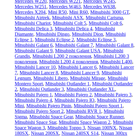
Mercedes W220
,
Mercedes W221
,
Mercedes W245
,
Mercedes W251
,
Mercedes W463
,
Mercedes W638
,
Mercedes X204
,
Mini R50
,
Mini R60
,
Mitsubishi 3000 GT
,
Mitsubishi Airtrek
,
Mitsubishi ASX
,
Mitsubishi Carisma
,
Mitsubishi Chariot
,
Mitsubishi Colt 5
,
Mitsubishi Colt 6
,
Mitsubishi Delica 3
,
Mitsubishi Delica 4
,
Mitsubishi
Diamante
,
Mitsubishi Dingo
,
Mitsubishi Dion
,
Mitsubishi
Eclipse 1
,
Mitsubishi Eclipse 2
,
Mitsubishi Eclipse 3
,
Mitsubishi Galant 6
,
Mitsubishi Galant 7
,
Mitsubishi Galant 8
,
Mitsubishi Galant 9
,
Mitsubishi Galant USA
,
Mitsubishi
Grandis
,
Mitsubishi L200 2 поколения
,
Mitsubishi L200 3
поколения
,
Mitsubishi L200 4 поколения
,
Mitsubishi L400
,
Mitsubishi Lancer 10
,
Mitsubishi Lancer 6
,
Mitsubishi Lancer
7
,
Mitsubishi Lancer 8
,
Mitsubishi Lancer 9
,
Mitsubishi
Legnum
,
Mitsubishi Libero
,
Mitsubishi Mirage
,
Mitsubishi
Montero Sport
,
Mitsubishi Outlander 1
,
Mitsubishi Outlander
2
,
Mitsubishi Outlander 3
,
Mitsubishi Outlander XL
,
Mitsubishi Pajero 1
,
Mitsubishi Pajero 2
,
Mitsubishi Pajero 3
,
Mitsubishi Pajero 4
,
Mitsubishi Pajero IO
,
Mitsubishi Pajero
Mini
,
Mitsubishi Pajero Pinin
,
Mitsubishi Pajero Sport 1
,
Mitsubishi Pajero Sport 2
,
Mitsubishi RVR 1
,
Mitsubishi
Sigma
,
Mitsubishi Space Gear
,
Mitsubishi Space Runner
,
Mitsubishi Space Star
,
Mitsubishi Space Wagon 2
,
Mitsubishi
Space Wagon 3
,
Mitsubishi Toppo 3
,
Nissan 100NX
,
Nissan
180SX
,
Nissan 200SX
,
Nissan 240SX S14
,
Nissan 300zx