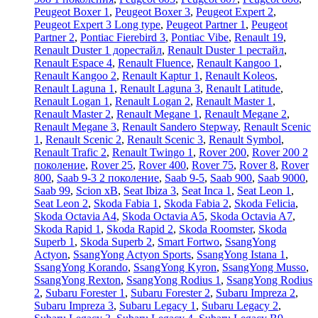
Peugeot Boxer 1
,
Peugeot Boxer 3
,
Peugeot Expert 2
,
Peugeot Expert 3 Long type
,
Peugeot Partner 1
,
Peugeot
Partner 2
,
Pontiac Fierebird 3
,
Pontiac Vibe
,
Renault 19
,
Renault Duster 1 дорестайл
,
Renault Duster 1 рестайл
,
Renault Espace 4
,
Renault Fluence
,
Renault Kangoo 1
,
Renault Kangoo 2
,
Renault Kaptur 1
,
Renault Koleos
,
Renault Laguna 1
,
Renault Laguna 3
,
Renault Latitude
,
Renault Logan 1
,
Renault Logan 2
,
Renault Master 1
,
Renault Master 2
,
Renault Megane 1
,
Renault Megane 2
,
Renault Megane 3
,
Renault Sandero Stepway
,
Renault Scenic
1
,
Renault Scenic 2
,
Renault Scenic 3
,
Renault Symbol
,
Renault Trafic 2
,
Renault Twingo 1
,
Rover 200
,
Rover 200 2
поколение
,
Rover 25
,
Rover 400
,
Rover 75
,
Rover 8
,
Rover
800
,
Saab 9-3 2 поколение
,
Saab 9-5
,
Saab 900
,
Saab 9000
,
Saab 99
,
Scion xB
,
Seat Ibiza 3
,
Seat Inca 1
,
Seat Leon 1
,
Seat Leon 2
,
Skoda Fabia 1
,
Skoda Fabia 2
,
Skoda Felicia
,
Skoda Octavia A4
,
Skoda Octavia A5
,
Skoda Octavia A7
,
Skoda Rapid 1
,
Skoda Rapid 2
,
Skoda Roomster
,
Skoda
Superb 1
,
Skoda Superb 2
,
Smart Fortwo
,
SsangYong
Actyon
,
SsangYong Actyon Sports
,
SsangYong Istana 1
,
SsangYong Korando
,
SsangYong Kyron
,
SsangYong Musso
,
SsangYong Rexton
,
SsangYong Rodius 1
,
SsangYong Rodius
2
,
Subaru Forester 1
,
Subaru Forester 2
,
Subaru Impreza 2
,
Subaru Impreza 3
,
Subaru Legacy 1
,
Subaru Legacy 2
,