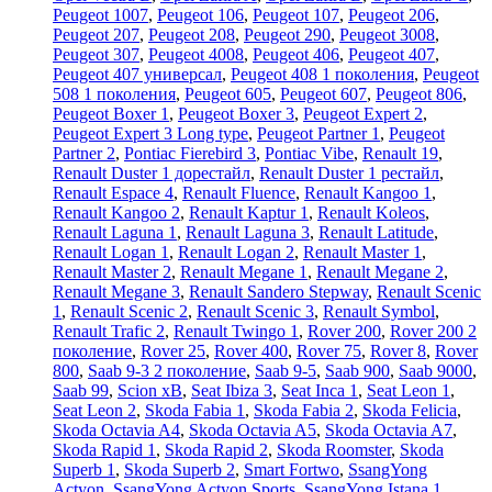
Peugeot 1007
,
Peugeot 106
,
Peugeot 107
,
Peugeot 206
,
Peugeot 207
,
Peugeot 208
,
Peugeot 290
,
Peugeot 3008
,
Peugeot 307
,
Peugeot 4008
,
Peugeot 406
,
Peugeot 407
,
Peugeot 407 универсал
,
Peugeot 408 1 поколения
,
Peugeot
508 1 поколения
,
Peugeot 605
,
Peugeot 607
,
Peugeot 806
,
Peugeot Boxer 1
,
Peugeot Boxer 3
,
Peugeot Expert 2
,
Peugeot Expert 3 Long type
,
Peugeot Partner 1
,
Peugeot
Partner 2
,
Pontiac Fierebird 3
,
Pontiac Vibe
,
Renault 19
,
Renault Duster 1 дорестайл
,
Renault Duster 1 рестайл
,
Renault Espace 4
,
Renault Fluence
,
Renault Kangoo 1
,
Renault Kangoo 2
,
Renault Kaptur 1
,
Renault Koleos
,
Renault Laguna 1
,
Renault Laguna 3
,
Renault Latitude
,
Renault Logan 1
,
Renault Logan 2
,
Renault Master 1
,
Renault Master 2
,
Renault Megane 1
,
Renault Megane 2
,
Renault Megane 3
,
Renault Sandero Stepway
,
Renault Scenic
1
,
Renault Scenic 2
,
Renault Scenic 3
,
Renault Symbol
,
Renault Trafic 2
,
Renault Twingo 1
,
Rover 200
,
Rover 200 2
поколение
,
Rover 25
,
Rover 400
,
Rover 75
,
Rover 8
,
Rover
800
,
Saab 9-3 2 поколение
,
Saab 9-5
,
Saab 900
,
Saab 9000
,
Saab 99
,
Scion xB
,
Seat Ibiza 3
,
Seat Inca 1
,
Seat Leon 1
,
Seat Leon 2
,
Skoda Fabia 1
,
Skoda Fabia 2
,
Skoda Felicia
,
Skoda Octavia A4
,
Skoda Octavia A5
,
Skoda Octavia A7
,
Skoda Rapid 1
,
Skoda Rapid 2
,
Skoda Roomster
,
Skoda
Superb 1
,
Skoda Superb 2
,
Smart Fortwo
,
SsangYong
Actyon
,
SsangYong Actyon Sports
,
SsangYong Istana 1
,