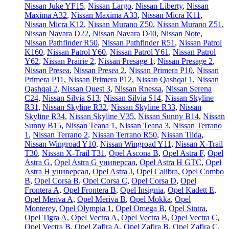
Nissan Juke YF15
,
Nissan Largo
,
Nissan Liberty
,
Nissan
Maxima A32
,
Nissan Maxima A33
,
Nissan Micra K11
,
Nissan Micra K12
,
Nissan Murano Z50
,
Nissan Murano Z51
,
Nissan Navara D22
,
Nissan Navara D40
,
Nissan Note
,
Nissan Pathfinder R50
,
Nissan Pathfinder R51
,
Nissan Patrol
K160
,
Nissan Patrol Y60
,
Nissan Patrol Y61
,
Nissan Patrol
Y62
,
Nissan Prairie 2
,
Nissan Presage 1
,
Nissan Presage 2
,
Nissan Presea
,
Nissan Presea 2
,
Nissan Primera P10
,
Nissan
Primera P11
,
Nissan Primera P12
,
Nissan Qashqai 1
,
Nissan
Qashqai 2
,
Nissan Quest 3
,
Nissan Rnessa
,
Nissan Serena
C24
,
Nissan Silvia S13
,
Nissan Silvia S14
,
Nissan Skyline
R31
,
Nissan Skyline R32
,
Nissan Skyline R33
,
Nissan
Skyline R34
,
Nissan Skyline V35
,
Nissan Sunny B14
,
Nissan
Sunny B15
,
Nissan Teana 1
,
Nissan Teana 3
,
Nissan Terrano
1
,
Nissan Terrano 2
,
Nissan Terrano R50
,
Nissan Tiida
,
Nissan Wingroad Y10
,
Nissan Wingroad Y11
,
Nissan X-Trail
T30
,
Nissan X-Trail T31
,
Opel Ascona B
,
Opel Astra F
,
Opel
Astra G
,
Opel Astra G универсал
,
Opel Astra H GTC
,
Opel
Astra H универсал
,
Opel Astra J
,
Opel Calibra
,
Opel Combo
B
,
Opel Corsa B
,
Opel Corsa C
,
Opel Corsa D
,
Opel
Frontera A
,
Opel Frontera B
,
Opel Insignia
,
Opel Kadett E
,
Opel Meriva A
,
Opel Meriva B
,
Opel Mokka
,
Opel
Monterey
,
Opel Olympia 1
,
Opel Omega B
,
Opel Sintra
,
Opel Tigra A
,
Opel Vectra A
,
Opel Vectra B
,
Opel Vectra C
,
Opel Vectra В
,
Opel Zafira A
,
Opel Zafira B
,
Opel Zafira C
,