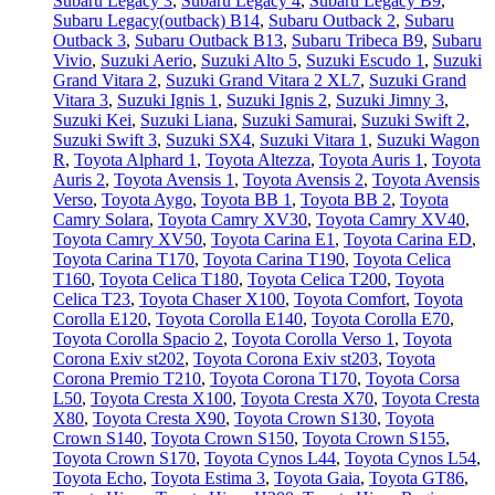
Subaru Legacy 3
,
Subaru Legacy 4
,
Subaru Legacy B9
,
Subaru Legacy(outback) B14
,
Subaru Outback 2
,
Subaru
Outback 3
,
Subaru Outback B13
,
Subaru Tribeca B9
,
Subaru
Vivio
,
Suzuki Aerio
,
Suzuki Alto 5
,
Suzuki Escudo 1
,
Suzuki
Grand Vitara 2
,
Suzuki Grand Vitara 2 XL7
,
Suzuki Grand
Vitara 3
,
Suzuki Ignis 1
,
Suzuki Ignis 2
,
Suzuki Jimny 3
,
Suzuki Kei
,
Suzuki Liana
,
Suzuki Samurai
,
Suzuki Swift 2
,
Suzuki Swift 3
,
Suzuki SX4
,
Suzuki Vitara 1
,
Suzuki Wagon
R
,
Toyota Alphard 1
,
Toyota Altezza
,
Toyota Auris 1
,
Toyota
Auris 2
,
Toyota Avensis 1
,
Toyota Avensis 2
,
Toyota Avensis
Verso
,
Toyota Aygo
,
Toyota BB 1
,
Toyota BB 2
,
Toyota
Camry Solara
,
Toyota Camry XV30
,
Toyota Camry XV40
,
Toyota Camry XV50
,
Toyota Carina E1
,
Toyota Carina ED
,
Toyota Carina T170
,
Toyota Carina T190
,
Toyota Celica
T160
,
Toyota Celica T180
,
Toyota Celica T200
,
Toyota
Celica T23
,
Toyota Chaser X100
,
Toyota Comfort
,
Toyota
Corolla E120
,
Toyota Corolla E140
,
Toyota Corolla E70
,
Toyota Corolla Spacio 2
,
Toyota Corolla Verso 1
,
Toyota
Corona Exiv st202
,
Toyota Corona Exiv st203
,
Toyota
Corona Premio T210
,
Toyota Corona T170
,
Toyota Corsa
L50
,
Toyota Cresta X100
,
Toyota Cresta X70
,
Toyota Cresta
X80
,
Toyota Cresta X90
,
Toyota Crown S130
,
Toyota
Crown S140
,
Toyota Crown S150
,
Toyota Crown S155
,
Toyota Crown S170
,
Toyota Cynos L44
,
Toyota Cynos L54
,
Toyota Echo
,
Toyota Estima 3
,
Toyota Gaia
,
Toyota GT86
,