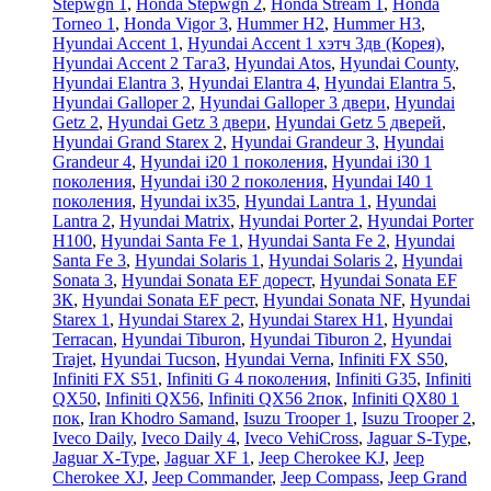
Stepwgn 1
,
Honda Stepwgn 2
,
Honda Stream 1
,
Honda
Torneo 1
,
Honda Vigor 3
,
Hummer H2
,
Hummer H3
,
Hyundai Accent 1
,
Hyundai Accent 1 хэтч 3дв (Корея)
,
Hyundai Accent 2 ТагаЗ
,
Hyundai Atos
,
Hyundai County
,
Hyundai Elantra 3
,
Hyundai Elantra 4
,
Hyundai Elantra 5
,
Hyundai Galloper 2
,
Hyundai Galloper 3 двери
,
Hyundai
Getz 2
,
Hyundai Getz 3 двери
,
Hyundai Getz 5 дверей
,
Hyundai Grand Starex 2
,
Hyundai Grandeur 3
,
Hyundai
Grandeur 4
,
Hyundai i20 1 поколения
,
Hyundai i30 1
поколения
,
Hyundai i30 2 поколения
,
Hyundai I40 1
поколения
,
Hyundai ix35
,
Hyundai Lantra 1
,
Hyundai
Lantra 2
,
Hyundai Matrix
,
Hyundai Porter 2
,
Hyundai Porter
H100
,
Hyundai Santa Fe 1
,
Hyundai Santa Fe 2
,
Hyundai
Santa Fe 3
,
Hyundai Solaris 1
,
Hyundai Solaris 2
,
Hyundai
Sonata 3
,
Hyundai Sonata EF дорест
,
Hyundai Sonata EF
ЗК
,
Hyundai Sonata EF рест
,
Hyundai Sonata NF
,
Hyundai
Starex 1
,
Hyundai Starex 2
,
Hyundai Starex H1
,
Hyundai
Terracan
,
Hyundai Tiburon
,
Hyundai Tiburon 2
,
Hyundai
Trajet
,
Hyundai Tucson
,
Hyundai Verna
,
Infiniti FX S50
,
Infiniti FX S51
,
Infiniti G 4 поколения
,
Infiniti G35
,
Infiniti
QX50
,
Infiniti QX56
,
Infiniti QX56 2пок
,
Infiniti QX80 1
пок
,
Iran Khodro Samand
,
Isuzu Trooper 1
,
Isuzu Trooper 2
,
Iveco Daily
,
Iveco Daily 4
,
Iveco VehiCross
,
Jaguar S-Type
,
Jaguar X-Type
,
Jaguar XF 1
,
Jeep Cherokee KJ
,
Jeep
Cherokee XJ
,
Jeep Commander
,
Jeep Compass
,
Jeep Grand