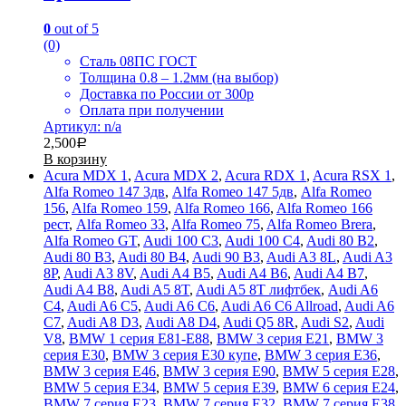
0
out of 5
(0)
Сталь 08ПС ГОСТ
Толщина 0.8 – 1.2мм (на выбор)
Доставка по России от 300р
Оплата при получении
Артикул: n/a
2,500
Р
В корзину
Acura MDX 1
,
Acura MDX 2
,
Acura RDX 1
,
Acura RSX 1
,
Alfa Romeo 147 3дв
,
Alfa Romeo 147 5дв
,
Alfa Romeo
156
,
Alfa Romeo 159
,
Alfa Romeo 166
,
Alfa Romeo 166
рест
,
Alfa Romeo 33
,
Alfa Romeo 75
,
Alfa Romeo Brera
,
Alfa Romeo GT
,
Audi 100 C3
,
Audi 100 C4
,
Audi 80 B2
,
Audi 80 B3
,
Audi 80 B4
,
Audi 90 B3
,
Audi A3 8L
,
Audi A3
8P
,
Audi A3 8V
,
Audi A4 B5
,
Audi A4 B6
,
Audi A4 B7
,
Audi A4 B8
,
Audi A5 8T
,
Audi A5 8T лифтбек
,
Audi A6
C4
,
Audi A6 C5
,
Audi A6 C6
,
Audi A6 C6 Allroad
,
Audi A6
C7
,
Audi A8 D3
,
Audi A8 D4
,
Audi Q5 8R
,
Audi S2
,
Audi
V8
,
BMW 1 серия E81-E88
,
BMW 3 серия E21
,
BMW 3
серия E30
,
BMW 3 серия E30 купе
,
BMW 3 серия E36
,
BMW 3 серия E46
,
BMW 3 серия E90
,
BMW 5 серия E28
,
BMW 5 серия E34
,
BMW 5 серия E39
,
BMW 6 серия E24
,
BMW 7 серия E23
,
BMW 7 серия E32
,
BMW 7 серия E38
,