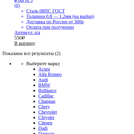
0
out of 5
(0)
Сталь 08ПС ГОСТ
Толщина 0.8 — 1.2мм (на выбор)
Доставка по России от 300р
Оплата при получении
Артикул: n/a
550
Р
В корзину
Показаны все результаты (2)
Выберите марку
Acura
Alfa Romeo
Audi
BMW
Brilliance
Cadillac
Changan
Chery
Chevrolet
Chrysler
Citroen
Dadi
Daewoo