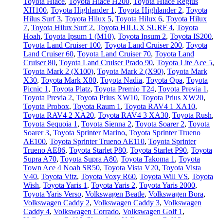
Toyota Hiace
,
Toyota Hiace H200
,
Toyota Hiace Regius
XH100
,
Toyota Highlander 1
,
Toyota Highlander 2
,
Toyota
Hilus Surf 3
,
Toyota Hilux 5
,
Toyota Hilux 6
,
Toyota Hilux
7
,
Toyota Hilux Surf 2
,
Toyota HILUX SURF 4
,
Toyota
Hoah
,
Toyota Ipsum 1 (М10)
,
Toyota Ipsum 2
,
Toyota IS200
,
Toyota Land Cruiser 100
,
Toyota Land Cruiser 200
,
Toyota
Land Cruiser 60
,
Toyota Land Cruiser 70
,
Toyota Land
Cruiser 80
,
Toyota Land Cruiser Prado 90
,
Toyota Lite Ace 5
,
Toyota Mark 2 (Х100)
,
Toyota Mark 2 (Х90)
,
Toyota Mark
X30
,
Toyota Mark X80
,
Toyota Nadia
,
Toyota Opa
,
Toyota
Picnic 1
,
Toyota Platz
,
Toyota Premio T24
,
Toyota Previa 1
,
Toyota Previa 2
,
Toyota Prius XW10
,
Toyota Prius XW20
,
Toyota Probox
,
Toyota Raum 1
,
Toyota RAV4 1 XA10
,
Toyota RAV4 2 XA20
,
Toyota RAV4 3 XA30
,
Toyota Rush
,
Toyota Sequoia 1
,
Toyota Sienna 2
,
Toyota Soarer 2
,
Toyota
Soarer 3
,
Toyota Sprinter Marino
,
Toyota Sprinter Trueno
AE100
,
Toyota Sprinter Trueno AE110
,
Toyota Sprinter
Trueno AE86
,
Toyota Starlet P80
,
Toyota Starlet P90
,
Toyota
Supra A70
,
Toyota Supra A80
,
Toyota Takoma 1
,
Toyota
Town Ace 4 Noah SR50
,
Toyota Vista V20
,
Toyota Vista
V40
,
Toyota Vitz
,
Toyota Voxy R60
,
Toyota Will VS
,
Toyota
Wish
,
Toyota Yaris 1
,
Toyota Yaris 2
,
Toyota Yaris 2000
,
Toyota Yaris Verso
,
Volkswagen Beatle
,
Volkswagen Bora
,
Volkswagen Caddy 2
,
Volkswagen Caddy 3
,
Volkswagen
Caddy 4
,
Volkswagen Corrado
,
Volkswagen Golf 1
,