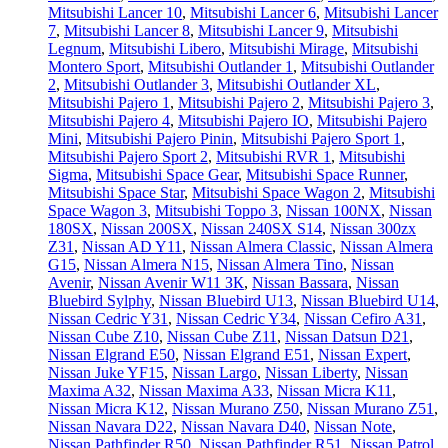
Mitsubishi Lancer 10
,
Mitsubishi Lancer 6
,
Mitsubishi Lancer
7
,
Mitsubishi Lancer 8
,
Mitsubishi Lancer 9
,
Mitsubishi
Legnum
,
Mitsubishi Libero
,
Mitsubishi Mirage
,
Mitsubishi
Montero Sport
,
Mitsubishi Outlander 1
,
Mitsubishi Outlander
2
,
Mitsubishi Outlander 3
,
Mitsubishi Outlander XL
,
Mitsubishi Pajero 1
,
Mitsubishi Pajero 2
,
Mitsubishi Pajero 3
,
Mitsubishi Pajero 4
,
Mitsubishi Pajero IO
,
Mitsubishi Pajero
Mini
,
Mitsubishi Pajero Pinin
,
Mitsubishi Pajero Sport 1
,
Mitsubishi Pajero Sport 2
,
Mitsubishi RVR 1
,
Mitsubishi
Sigma
,
Mitsubishi Space Gear
,
Mitsubishi Space Runner
,
Mitsubishi Space Star
,
Mitsubishi Space Wagon 2
,
Mitsubishi
Space Wagon 3
,
Mitsubishi Toppo 3
,
Nissan 100NX
,
Nissan
180SX
,
Nissan 200SX
,
Nissan 240SX S14
,
Nissan 300zx
Z31
,
Nissan AD Y11
,
Nissan Almera Classic
,
Nissan Almera
G15
,
Nissan Almera N15
,
Nissan Almera Tino
,
Nissan
Avenir
,
Nissan Avenir W11 ЗК
,
Nissan Bassara
,
Nissan
Bluebird Sylphy
,
Nissan Bluebird U13
,
Nissan Bluebird U14
,
Nissan Cedric Y31
,
Nissan Cedric Y34
,
Nissan Cefiro A31
,
Nissan Cube Z10
,
Nissan Cube Z11
,
Nissan Datsun D21
,
Nissan Elgrand E50
,
Nissan Elgrand E51
,
Nissan Expert
,
Nissan Juke YF15
,
Nissan Largo
,
Nissan Liberty
,
Nissan
Maxima A32
,
Nissan Maxima A33
,
Nissan Micra K11
,
Nissan Micra K12
,
Nissan Murano Z50
,
Nissan Murano Z51
,
Nissan Navara D22
,
Nissan Navara D40
,
Nissan Note
,
Nissan Pathfinder R50
,
Nissan Pathfinder R51
,
Nissan Patrol