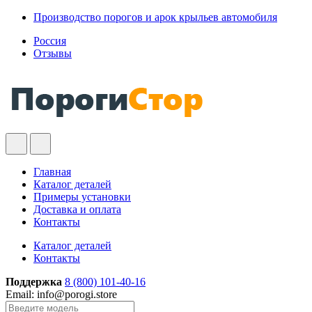
Skip
Skip
Производство порогов и арок крыльев автомобиля
to
to
Россия
navigation
content
Отзывы
Главная
Каталог деталей
Примеры установки
Доставка и оплата
Контакты
Каталог деталей
Контакты
Поддержка
8 (800) 101-40-16
Email: info@porogi.store
Search