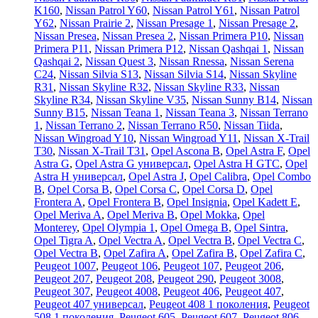
K160
,
Nissan Patrol Y60
,
Nissan Patrol Y61
,
Nissan Patrol
Y62
,
Nissan Prairie 2
,
Nissan Presage 1
,
Nissan Presage 2
,
Nissan Presea
,
Nissan Presea 2
,
Nissan Primera P10
,
Nissan
Primera P11
,
Nissan Primera P12
,
Nissan Qashqai 1
,
Nissan
Qashqai 2
,
Nissan Quest 3
,
Nissan Rnessa
,
Nissan Serena
C24
,
Nissan Silvia S13
,
Nissan Silvia S14
,
Nissan Skyline
R31
,
Nissan Skyline R32
,
Nissan Skyline R33
,
Nissan
Skyline R34
,
Nissan Skyline V35
,
Nissan Sunny B14
,
Nissan
Sunny B15
,
Nissan Teana 1
,
Nissan Teana 3
,
Nissan Terrano
1
,
Nissan Terrano 2
,
Nissan Terrano R50
,
Nissan Tiida
,
Nissan Wingroad Y10
,
Nissan Wingroad Y11
,
Nissan X-Trail
T30
,
Nissan X-Trail T31
,
Opel Ascona B
,
Opel Astra F
,
Opel
Astra G
,
Opel Astra G универсал
,
Opel Astra H GTC
,
Opel
Astra H универсал
,
Opel Astra J
,
Opel Calibra
,
Opel Combo
B
,
Opel Corsa B
,
Opel Corsa C
,
Opel Corsa D
,
Opel
Frontera A
,
Opel Frontera B
,
Opel Insignia
,
Opel Kadett E
,
Opel Meriva A
,
Opel Meriva B
,
Opel Mokka
,
Opel
Monterey
,
Opel Olympia 1
,
Opel Omega B
,
Opel Sintra
,
Opel Tigra A
,
Opel Vectra A
,
Opel Vectra B
,
Opel Vectra C
,
Opel Vectra В
,
Opel Zafira A
,
Opel Zafira B
,
Opel Zafira C
,
Peugeot 1007
,
Peugeot 106
,
Peugeot 107
,
Peugeot 206
,
Peugeot 207
,
Peugeot 208
,
Peugeot 290
,
Peugeot 3008
,
Peugeot 307
,
Peugeot 4008
,
Peugeot 406
,
Peugeot 407
,
Peugeot 407 универсал
,
Peugeot 408 1 поколения
,
Peugeot
508 1 поколения
,
Peugeot 605
,
Peugeot 607
,
Peugeot 806
,