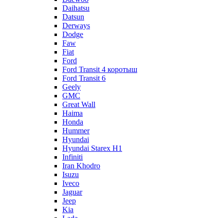
Daihatsu
Datsun
Derways
Dodge
Faw
Fiat
Ford
Ford Transit 4 коротыш
Ford Transit 6
Geely
GMC
Great Wall
Haima
Honda
Hummer
Hyundai
Hyundai Starex H1
Infiniti
Iran Khodro
Isuzu
Iveco
Jaguar
Jeep
Kia