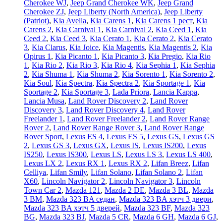
Cherokee WJ
,
Jeep Grand Cherokee WK
,
Jeep Grand
Cherokee ZJ
,
Jeep Liberty (North America)
,
Jeep Liberty
(Patriot)
,
Kia Avella
,
Kia Carens 1
,
Kia Carens 1 рест
,
Kia
Carens 2
,
Kia Carnival 1
,
Kia Carnival 2
,
Kia Ceed 1
,
Kia
Ceed 2
,
Kia Ceed 3
,
Kia Cerato 1
,
Kia Cerato 2
,
Kia Cerato
3
,
Kia Clarus
,
Kia Joice
,
Kia Magentis
,
Kia Magentis 2
,
Kia
Opirus 1
,
Kia Picanto 1
,
Kia Picanto 3
,
Kia Pregio
,
Kia Rio
1
,
Kia Rio 2
,
Kia Rio 3
,
Kia Rio 4
,
Kia Sephia 1
,
Kia Sephia
2
,
Kia Shuma 1
,
Kia Shuma 2
,
Kia Sorento 1
,
Kia Sorento 2
,
Kia Soul
,
Kia Spectra
,
Kia Spectra 2
,
Kia Sportage 1
,
Kia
Sportage 2
,
Kia Sportage 3
,
Lada Priora
,
Lancia Kappa
,
Lancia Musa
,
Land Rover Discovery 2
,
Land Rover
Discovery 3
,
Land Rover Discovery 4
,
Land Rover
Freelander 1
,
Land Rover Freelander 2
,
Land Rover Range
Rover 2
,
Land Rover Range Rover 3
,
Land Rover Range
Rover Sport
,
Lexus ES 4
,
Lexus ES 5
,
Lexus GS
,
Lexus GS
2
,
Lexus GS 3
,
Lexus GX
,
Lexus IS
,
Lexus IS200
,
Lexus
IS250
,
Lexus IS300
,
Lexus LS
,
Lexus LS 3
,
Lexus LS 400
,
Lexus LX 2
,
Lexus RX 1
,
Lexus RX 2
,
Lifan Breez
,
Lifan
Celliya
,
Lifan Smily
,
Lifan Solano
,
Lifan Solano 2
,
Lifan
X60
,
Lincoln Navigator 2
,
Lincoln Navigator 3
,
Lincoln
Town Car 2
,
Mazda 121
,
Mazda 2 DE
,
Mazda 3 BL
,
Mazda
3 BM
,
Mazda 323 BA седан
,
Mazda 323 BA хэтч 3 двери
,
Mazda 323 BA хэтч 5 дверей
,
Mazda 323 BF
,
Mazda 323
BG
,
Mazda 323 BJ
,
Mazda 5 CR
,
Mazda 6 GH
,
Mazda 6 GJ
,