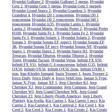
Hyundai Galloper 2
,
Hyundai Galloper 3 двери
,
Hyundai
Getz 2
,
Hyundai Getz 3 двери
,
Hyundai Getz 5 дверей
,
Hyundai Grand Starex 2
,
Hyundai Grandeur 3
,
Hyundai
Grandeur 4
,
Hyundai i20 1 поколения
,
Hyundai i30 1
поколения
,
Hyundai i30 2 поколения
,
Hyundai I40 1
поколения
,
Hyundai ix35
,
Hyundai Lantra 1
,
Hyundai
Lantra 2
,
Hyundai Matrix
,
Hyundai Porter 2
,
Hyundai Porter
H100
,
Hyundai Santa Fe 1
,
Hyundai Santa Fe 2
,
Hyundai
Santa Fe 3
,
Hyundai Solaris 1
,
Hyundai Solaris 2
,
Hyundai
Sonata 3
,
Hyundai Sonata EF дорест
,
Hyundai Sonata EF
ЗК
,
Hyundai Sonata EF рест
,
Hyundai Sonata NF
,
Hyundai
Starex 1
,
Hyundai Starex 2
,
Hyundai Starex H1
,
Hyundai
Terracan
,
Hyundai Tiburon
,
Hyundai Tiburon 2
,
Hyundai
Trajet
,
Hyundai Tucson
,
Hyundai Verna
,
Infiniti FX S50
,
Infiniti FX S51
,
Infiniti G 4 поколения
,
Infiniti G35
,
Infiniti
QX50
,
Infiniti QX56
,
Infiniti QX56 2пок
,
Infiniti QX80 1
пок
,
Iran Khodro Samand
,
Isuzu Trooper 1
,
Isuzu Trooper 2
,
Iveco Daily
,
Iveco Daily 4
,
Iveco VehiCross
,
Jaguar S-Type
,
Jaguar X-Type
,
Jaguar XF 1
,
Jeep Cherokee KJ
,
Jeep
Cherokee XJ
,
Jeep Commander
,
Jeep Compass
,
Jeep Grand
Cherokee WJ
,
Jeep Grand Cherokee WK
,
Jeep Grand
Cherokee ZJ
,
Jeep Liberty (North America)
,
Jeep Liberty
(Patriot)
,
Kia Avella
,
Kia Carens 1
,
Kia Carens 1 рест
,
Kia
Carens 2
,
Kia Carnival 1
,
Kia Carnival 2
,
Kia Ceed 1
,
Kia
Ceed 2
,
Kia Ceed 3
,
Kia Cerato 1
,
Kia Cerato 2
,
Kia Cerato