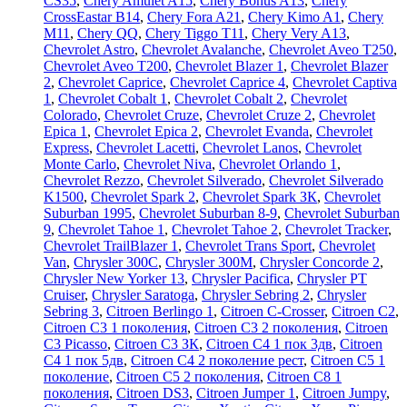
CS35
,
Chery Amulet A15
,
Chery Bonus A13
,
Chery
CrossEastar B14
,
Chery Fora A21
,
Chery Kimo A1
,
Chery
M11
,
Chery QQ
,
Chery Tiggo T11
,
Chery Very A13
,
Chevrolet Astro
,
Chevrolet Avalanche
,
Chevrolet Aveo T250
,
Chevrolet Aveo Т200
,
Chevrolet Blazer 1
,
Chevrolet Blazer
2
,
Chevrolet Caprice
,
Chevrolet Caprice 4
,
Chevrolet Captiva
1
,
Chevrolet Cobalt 1
,
Chevrolet Cobalt 2
,
Chevrolet
Colorado
,
Chevrolet Cruze
,
Chevrolet Cruze 2
,
Chevrolet
Epica 1
,
Chevrolet Epica 2
,
Chevrolet Evanda
,
Chevrolet
Express
,
Chevrolet Lacetti
,
Chevrolet Lanos
,
Chevrolet
Monte Carlo
,
Chevrolet Niva
,
Chevrolet Orlando 1
,
Chevrolet Rezzo
,
Chevrolet Silverado
,
Chevrolet Silverado
K1500
,
Chevrolet Spark 2
,
Chevrolet Spark ЗК
,
Chevrolet
Suburban 1995
,
Chevrolet Suburban 8-9
,
Chevrolet Suburban
9
,
Chevrolet Tahoe 1
,
Chevrolet Tahoe 2
,
Chevrolet Tracker
,
Chevrolet TrailBlazer 1
,
Chevrolet Trans Sport
,
Chevrolet
Van
,
Chrysler 300C
,
Chrysler 300M
,
Chrysler Concorde 2
,
Chrysler New Yorker 13
,
Chrysler Pacifica
,
Chrysler PT
Cruiser
,
Chrysler Saratoga
,
Chrysler Sebring 2
,
Chrysler
Sebring 3
,
Citroen Berlingo 1
,
Citroen C-Crosser
,
Citroen C2
,
Citroen C3 1 поколения
,
Citroen C3 2 поколения
,
Citroen
C3 Picasso
,
Citroen C3 ЗК
,
Citroen C4 1 пок 3дв
,
Citroen
C4 1 пок 5дв
,
Citroen C4 2 поколение рест
,
Citroen C5 1
поколение
,
Citroen C5 2 поколения
,
Citroen C8 1
поколения
,
Citroen DS3
,
Citroen Jumper 1
,
Citroen Jumpy
,