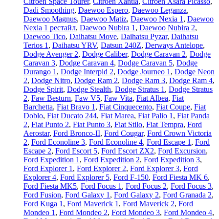
Citroen Space Tourer
,
Citroen Xantia
,
Citroen Xsara Picasso
,
Dadi Smoothing
,
Daewoo Espero
,
Daewoo Leganza
,
Daewoo Magnus
,
Daewoo Matiz
,
Daewoo Nexia 1
,
Daewoo
Nexia 1 рестайл
,
Daewoo Nubira 1
,
Daewoo Nubira 2
,
Daewoo Tico
,
Daihatsu Move
,
Daihatsu Pyzar
,
Daihatsu
Terios 1
,
Daihatsu YRV
,
Datsun 240Z
,
Derways Antelope
,
Dodge Avenger 2
,
Dodge Caliber
,
Dodge Caravan 2
,
Dodge
Caravan 3
,
Dodge Caravan 4
,
Dodge Caravan 5
,
Dodge
Durango 1
,
Dodge Interpid 2
,
Dodge Journeo 1
,
Dodge Neon
2
,
Dodge Nitro
,
Dodge Ram 2
,
Dodge Ram 3
,
Dodge Ram 4
,
Dodge Spirit
,
Dodge Stealth
,
Dodge Stratus 1
,
Dodge Stratus
2
,
Faw Besturn
,
Faw V5
,
Faw Vita
,
Fiat Albea
,
Fiat
Barchetta
,
Fiat Bravo 1
,
Fiat Cinquecento
,
Fiat Coupe
,
Fiat
Doblo
,
Fiat Ducato 244
,
Fiat Marea
,
Fiat Palio 1
,
Fiat Panda
2
,
Fiat Punto 2
,
Fiat Punto 3
,
Fiat Stilo
,
Fiat Tempra
,
Ford
Aerostar
,
Ford Bronco-II
,
Ford Cougar
,
Ford Crown Victoria
2
,
Ford Econoline 3
,
Ford Econoline 4
,
Ford Escape 1
,
Ford
Escape 2
,
Ford Escort 5
,
Ford Escort ZX2
,
Ford Excursion
,
Ford Expedition 1
,
Ford Expedition 2
,
Ford Expedition 3
,
Ford Explorer 1
,
Ford Explorer 2
,
Ford Explorer 3
,
Ford
Explorer 4
,
Ford Explorer 5
,
Ford F-150
,
Ford Fiesta MK 6
,
Ford Fiesta MK5
,
Ford Focus 1
,
Ford Focus 2
,
Ford Focus 3
,
Ford Fusion
,
Ford Galaxy 1
,
Ford Galaxy 2
,
Ford Granada 2
,
Ford Kuga 1
,
Ford Maverick 1
,
Ford Maverick 2
,
Ford
Mondeo 1
,
Ford Mondeo 2
,
Ford Mondeo 3
,
Ford Mondeo 4
,