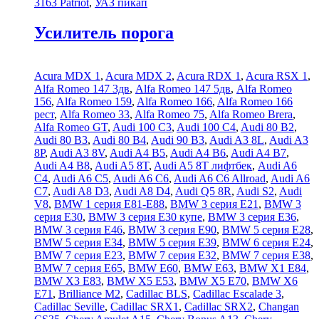
3163 Patriot
,
УАЗ пикап
Усилитель порога
Acura MDX 1
,
Acura MDX 2
,
Acura RDX 1
,
Acura RSX 1
,
Alfa Romeo 147 3дв
,
Alfa Romeo 147 5дв
,
Alfa Romeo
156
,
Alfa Romeo 159
,
Alfa Romeo 166
,
Alfa Romeo 166
рест
,
Alfa Romeo 33
,
Alfa Romeo 75
,
Alfa Romeo Brera
,
Alfa Romeo GT
,
Audi 100 C3
,
Audi 100 C4
,
Audi 80 B2
,
Audi 80 B3
,
Audi 80 B4
,
Audi 90 B3
,
Audi A3 8L
,
Audi A3
8P
,
Audi A3 8V
,
Audi A4 B5
,
Audi A4 B6
,
Audi A4 B7
,
Audi A4 B8
,
Audi A5 8T
,
Audi A5 8T лифтбек
,
Audi A6
C4
,
Audi A6 C5
,
Audi A6 C6
,
Audi A6 C6 Allroad
,
Audi A6
C7
,
Audi A8 D3
,
Audi A8 D4
,
Audi Q5 8R
,
Audi S2
,
Audi
V8
,
BMW 1 серия E81-E88
,
BMW 3 серия E21
,
BMW 3
серия E30
,
BMW 3 серия E30 купе
,
BMW 3 серия E36
,
BMW 3 серия E46
,
BMW 3 серия E90
,
BMW 5 серия E28
,
BMW 5 серия E34
,
BMW 5 серия E39
,
BMW 6 серия E24
,
BMW 7 серия E23
,
BMW 7 серия E32
,
BMW 7 серия E38
,
BMW 7 серия E65
,
BMW E60
,
BMW E63
,
BMW X1 E84
,
BMW X3 E83
,
BMW X5 E53
,
BMW X5 E70
,
BMW X6
E71
,
Brilliance M2
,
Cadillac BLS
,
Cadillac Escalade 3
,
Cadillac Seville
,
Cadillac SRX1
,
Cadillac SRX2
,
Changan