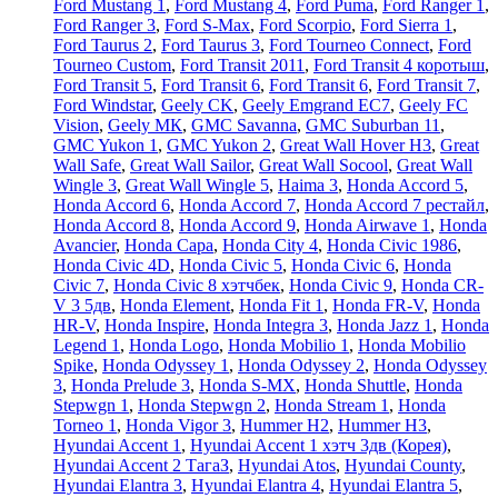
Ford Mustang 1
,
Ford Mustang 4
,
Ford Puma
,
Ford Ranger 1
,
Ford Ranger 3
,
Ford S-Max
,
Ford Scorpio
,
Ford Sierra 1
,
Ford Taurus 2
,
Ford Taurus 3
,
Ford Tourneo Connect
,
Ford
Tourneo Custom
,
Ford Transit 2011
,
Ford Transit 4 коротыш
,
Ford Transit 5
,
Ford Transit 6
,
Ford Transit 6
,
Ford Transit 7
,
Ford Windstar
,
Geely CK
,
Geely Emgrand EC7
,
Geely FC
Vision
,
Geely МК
,
GMC Savanna
,
GMC Suburban 11
,
GMC Yukon 1
,
GMC Yukon 2
,
Great Wall Hover H3
,
Great
Wall Safe
,
Great Wall Sailor
,
Great Wall Socool
,
Great Wall
Wingle 3
,
Great Wall Wingle 5
,
Haima 3
,
Honda Accord 5
,
Honda Accord 6
,
Honda Accord 7
,
Honda Accord 7 рестайл
,
Honda Accord 8
,
Honda Accord 9
,
Honda Airwave 1
,
Honda
Avancier
,
Honda Capa
,
Honda City 4
,
Honda Civic 1986
,
Honda Civic 4D
,
Honda Civic 5
,
Honda Civic 6
,
Honda
Civic 7
,
Honda Civic 8 хэтчбек
,
Honda Civic 9
,
Honda CR-
V 3 5дв
,
Honda Element
,
Honda Fit 1
,
Honda FR-V
,
Honda
HR-V
,
Honda Inspire
,
Honda Integra 3
,
Honda Jazz 1
,
Honda
Legend 1
,
Honda Logo
,
Honda Mobilio 1
,
Honda Mobilio
Spike
,
Honda Odyssey 1
,
Honda Odyssey 2
,
Honda Odyssey
3
,
Honda Prelude 3
,
Honda S-MX
,
Honda Shuttle
,
Honda
Stepwgn 1
,
Honda Stepwgn 2
,
Honda Stream 1
,
Honda
Torneo 1
,
Honda Vigor 3
,
Hummer H2
,
Hummer H3
,
Hyundai Accent 1
,
Hyundai Accent 1 хэтч 3дв (Корея)
,
Hyundai Accent 2 ТагаЗ
,
Hyundai Atos
,
Hyundai County
,
Hyundai Elantra 3
,
Hyundai Elantra 4
,
Hyundai Elantra 5
,