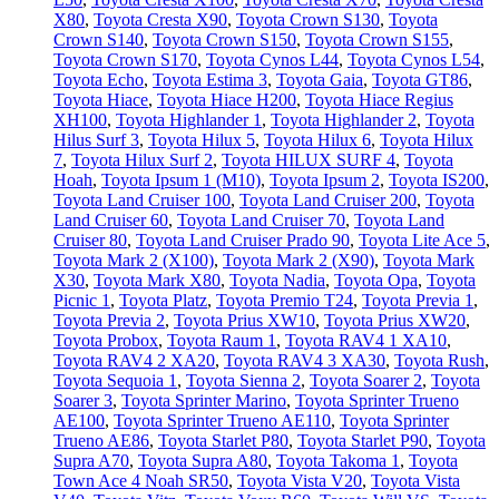
X80
,
Toyota Cresta X90
,
Toyota Crown S130
,
Toyota
Crown S140
,
Toyota Crown S150
,
Toyota Crown S155
,
Toyota Crown S170
,
Toyota Cynos L44
,
Toyota Cynos L54
,
Toyota Echo
,
Toyota Estima 3
,
Toyota Gaia
,
Toyota GT86
,
Toyota Hiace
,
Toyota Hiace H200
,
Toyota Hiace Regius
XH100
,
Toyota Highlander 1
,
Toyota Highlander 2
,
Toyota
Hilus Surf 3
,
Toyota Hilux 5
,
Toyota Hilux 6
,
Toyota Hilux
7
,
Toyota Hilux Surf 2
,
Toyota HILUX SURF 4
,
Toyota
Hoah
,
Toyota Ipsum 1 (М10)
,
Toyota Ipsum 2
,
Toyota IS200
,
Toyota Land Cruiser 100
,
Toyota Land Cruiser 200
,
Toyota
Land Cruiser 60
,
Toyota Land Cruiser 70
,
Toyota Land
Cruiser 80
,
Toyota Land Cruiser Prado 90
,
Toyota Lite Ace 5
,
Toyota Mark 2 (Х100)
,
Toyota Mark 2 (Х90)
,
Toyota Mark
X30
,
Toyota Mark X80
,
Toyota Nadia
,
Toyota Opa
,
Toyota
Picnic 1
,
Toyota Platz
,
Toyota Premio T24
,
Toyota Previa 1
,
Toyota Previa 2
,
Toyota Prius XW10
,
Toyota Prius XW20
,
Toyota Probox
,
Toyota Raum 1
,
Toyota RAV4 1 XA10
,
Toyota RAV4 2 XA20
,
Toyota RAV4 3 XA30
,
Toyota Rush
,
Toyota Sequoia 1
,
Toyota Sienna 2
,
Toyota Soarer 2
,
Toyota
Soarer 3
,
Toyota Sprinter Marino
,
Toyota Sprinter Trueno
AE100
,
Toyota Sprinter Trueno AE110
,
Toyota Sprinter
Trueno AE86
,
Toyota Starlet P80
,
Toyota Starlet P90
,
Toyota
Supra A70
,
Toyota Supra A80
,
Toyota Takoma 1
,
Toyota
Town Ace 4 Noah SR50
,
Toyota Vista V20
,
Toyota Vista