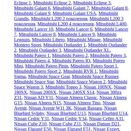
Eclipse 1
,
Mitsubishi Eclipse 2
,
Mitsubishi Eclipse 3
,
Mitsubishi Galant 6
,
Mitsubishi Galant 7
,
Mitsubishi Galant 8
,
Mitsubishi Galant 9
,
Mitsubishi Galant USA
,
Mitsubishi
Grandis
,
Mitsubishi L200 2 поколения
,
Mitsubishi L200 3
поколения
,
Mitsubishi L200 4 поколения
,
Mitsubishi L400
,
Mitsubishi Lancer 10
,
Mitsubishi Lancer 6
,
Mitsubishi Lancer
7
,
Mitsubishi Lancer 8
,
Mitsubishi Lancer 9
,
Mitsubishi
Legnum
,
Mitsubishi Libero
,
Mitsubishi Mirage
,
Mitsubishi
Montero Sport
,
Mitsubishi Outlander 1
,
Mitsubishi Outlander
2
,
Mitsubishi Outlander 3
,
Mitsubishi Outlander XL
,
Mitsubishi Pajero 1
,
Mitsubishi Pajero 2
,
Mitsubishi Pajero 3
,
Mitsubishi Pajero 4
,
Mitsubishi Pajero IO
,
Mitsubishi Pajero
Mini
,
Mitsubishi Pajero Pinin
,
Mitsubishi Pajero Sport 1
,
Mitsubishi Pajero Sport 2
,
Mitsubishi RVR 1
,
Mitsubishi
Sigma
,
Mitsubishi Space Gear
,
Mitsubishi Space Runner
,
Mitsubishi Space Star
,
Mitsubishi Space Wagon 2
,
Mitsubishi
Space Wagon 3
,
Mitsubishi Toppo 3
,
Nissan 100NX
,
Nissan
180SX
,
Nissan 200SX
,
Nissan 240SX S14
,
Nissan 300zx
Z31
,
Nissan AD Y11
,
Nissan Almera Classic
,
Nissan Almera
G15
,
Nissan Almera N15
,
Nissan Almera Tino
,
Nissan
Avenir
,
Nissan Avenir W11 ЗК
,
Nissan Bassara
,
Nissan
Bluebird Sylphy
,
Nissan Bluebird U13
,
Nissan Bluebird U14
,
Nissan Cedric Y31
,
Nissan Cedric Y34
,
Nissan Cefiro A31
,
Nissan Cube Z10
,
Nissan Cube Z11
,
Nissan Datsun D21
,
Nissan Elgrand E50
,
Nissan Elgrand E51
,
Nissan Expert
,