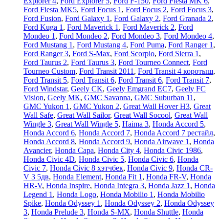
Explorer 4
,
Ford Explorer 5
,
Ford F-150
,
Ford Fiesta MK 6
,
Ford Fiesta MK5
,
Ford Focus 1
,
Ford Focus 2
,
Ford Focus 3
,
Ford Fusion
,
Ford Galaxy 1
,
Ford Galaxy 2
,
Ford Granada 2
,
Ford Kuga 1
,
Ford Maverick 1
,
Ford Maverick 2
,
Ford
Mondeo 1
,
Ford Mondeo 2
,
Ford Mondeo 3
,
Ford Mondeo 4
,
Ford Mustang 1
,
Ford Mustang 4
,
Ford Puma
,
Ford Ranger 1
,
Ford Ranger 3
,
Ford S-Max
,
Ford Scorpio
,
Ford Sierra 1
,
Ford Taurus 2
,
Ford Taurus 3
,
Ford Tourneo Connect
,
Ford
Tourneo Custom
,
Ford Transit 2011
,
Ford Transit 4 коротыш
,
Ford Transit 5
,
Ford Transit 6
,
Ford Transit 6
,
Ford Transit 7
,
Ford Windstar
,
Geely CK
,
Geely Emgrand EC7
,
Geely FC
Vision
,
Geely МК
,
GMC Savanna
,
GMC Suburban 11
,
GMC Yukon 1
,
GMC Yukon 2
,
Great Wall Hover H3
,
Great
Wall Safe
,
Great Wall Sailor
,
Great Wall Socool
,
Great Wall
Wingle 3
,
Great Wall Wingle 5
,
Haima 3
,
Honda Accord 5
,
Honda Accord 6
,
Honda Accord 7
,
Honda Accord 7 рестайл
,
Honda Accord 8
,
Honda Accord 9
,
Honda Airwave 1
,
Honda
Avancier
,
Honda Capa
,
Honda City 4
,
Honda Civic 1986
,
Honda Civic 4D
,
Honda Civic 5
,
Honda Civic 6
,
Honda
Civic 7
,
Honda Civic 8 хэтчбек
,
Honda Civic 9
,
Honda CR-
V 3 5дв
,
Honda Element
,
Honda Fit 1
,
Honda FR-V
,
Honda
HR-V
,
Honda Inspire
,
Honda Integra 3
,
Honda Jazz 1
,
Honda
Legend 1
,
Honda Logo
,
Honda Mobilio 1
,
Honda Mobilio
Spike
,
Honda Odyssey 1
,
Honda Odyssey 2
,
Honda Odyssey
3
,
Honda Prelude 3
,
Honda S-MX
,
Honda Shuttle
,
Honda