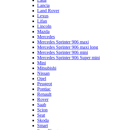
Lada
Lancia
Land Rover
Lexus
Lifan
Lincoln
Mazda
Mercedes
Mercedes Sprinter 906 maxi
Mercedes Sprinter 906 maxi long
Mercedes Sprinter 906 mini
Mercedes Sprinter 906 Super mini
Mini
Mitsubishi
Nissan
Opel
Peugeot
Pontiac
Renault
Rover
Saab
Scion
Seat
Skoda
Smart