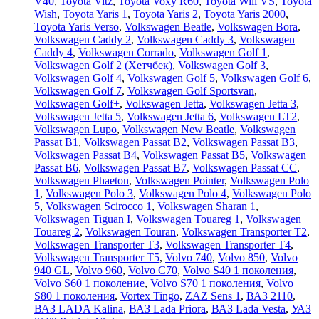
V40
,
Toyota Vitz
,
Toyota Voxy R60
,
Toyota Will VS
,
Toyota
Wish
,
Toyota Yaris 1
,
Toyota Yaris 2
,
Toyota Yaris 2000
,
Toyota Yaris Verso
,
Volkswagen Beatle
,
Volkswagen Bora
,
Volkswagen Caddy 2
,
Volkswagen Caddy 3
,
Volkswagen
Caddy 4
,
Volkswagen Corrado
,
Volkswagen Golf 1
,
Volkswagen Golf 2 (Хетчбек)
,
Volkswagen Golf 3
,
Volkswagen Golf 4
,
Volkswagen Golf 5
,
Volkswagen Golf 6
,
Volkswagen Golf 7
,
Volkswagen Golf Sportsvan
,
Volkswagen Golf+
,
Volkswagen Jetta
,
Volkswagen Jetta 3
,
Volkswagen Jetta 5
,
Volkswagen Jetta 6
,
Volkswagen LT2
,
Volkswagen Lupo
,
Volkswagen New Beatle
,
Volkswagen
Passat B1
,
Volkswagen Passat B2
,
Volkswagen Passat B3
,
Volkswagen Passat B4
,
Volkswagen Passat B5
,
Volkswagen
Passat B6
,
Volkswagen Passat B7
,
Volkswagen Passat CC
,
Volkswagen Phaeton
,
Volkswagen Pointer
,
Volkswagen Polo
1
,
Volkswagen Polo 3
,
Volkswagen Polo 4
,
Volkswagen Polo
5
,
Volkswagen Scirocco 1
,
Volkswagen Sharan 1
,
Volkswagen Tiguan I
,
Volkswagen Touareg 1
,
Volkswagen
Touareg 2
,
Volkswagen Touran
,
Volkswagen Transporter T2
,
Volkswagen Transporter T3
,
Volkswagen Transporter T4
,
Volkswagen Transporter T5
,
Volvo 740
,
Volvo 850
,
Volvo
940 GL
,
Volvo 960
,
Volvo C70
,
Volvo S40 1 поколения
,
Volvo S60 1 поколение
,
Volvo S70 1 поколения
,
Volvo
S80 1 поколения
,
Vortex Tingo
,
ZAZ Sens 1
,
ВАЗ 2110
,
ВАЗ LADA Kalina
,
ВАЗ Lada Priora
,
ВАЗ Lada Vesta
,
УАЗ