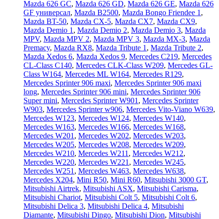
Mazda 626 GC
,
Mazda 626 GD
,
Mazda 626 GE
,
Mazda 626
GF универсал
,
Mazda B2500
,
Mazda Bongo Friendee 1
,
Mazda BT-50
,
Mazda CX-5
,
Mazda CX7
,
Mazda CX9
,
Mazda Demio 1
,
Mazda Demio 2
,
Mazda Demio 3
,
Mazda
MPV
,
Mazda MPV 2
,
Mazda MPV 3
,
Mazda MX-3
,
Mazda
Premacy
,
Mazda RX8
,
Mazda Tribute 1
,
Mazda Tribute 2
,
Mazda Xedos 6
,
Mazda Xedos 9
,
Mercedes C219
,
Mercedes
CL-Class C140
,
Mercedes CLK-Class W209
,
Mercedes GL-
Class W164
,
Mercedes ML W164
,
Mercedes R129
,
Mercedes Sprinter 906 maxi
,
Mercedes Sprinter 906 maxi
long
,
Mercedes Sprinter 906 mini
,
Mercedes Sprinter 906
Super mini
,
Mercedes Sprinter W901
,
Mercedes Sprinter
W903
,
Mercedes Sprinter w906
,
Mercedes Vito-Viano W639
,
Mercedes W123
,
Mercedes W124
,
Mercedes W140
,
Mercedes W163
,
Mercedes W166
,
Mercedes W168
,
Mercedes W201
,
Mercedes W202
,
Mercedes W203
,
Mercedes W205
,
Mercedes W208
,
Mercedes W209
,
Mercedes W210
,
Mercedes W211
,
Mercedes W212
,
Mercedes W220
,
Mercedes W221
,
Mercedes W245
,
Mercedes W251
,
Mercedes W463
,
Mercedes W638
,
Mercedes X204
,
Mini R50
,
Mini R60
,
Mitsubishi 3000 GT
,
Mitsubishi Airtrek
,
Mitsubishi ASX
,
Mitsubishi Carisma
,
Mitsubishi Chariot
,
Mitsubishi Colt 5
,
Mitsubishi Colt 6
,
Mitsubishi Delica 3
,
Mitsubishi Delica 4
,
Mitsubishi
Diamante
,
Mitsubishi Dingo
,
Mitsubishi Dion
,
Mitsubishi