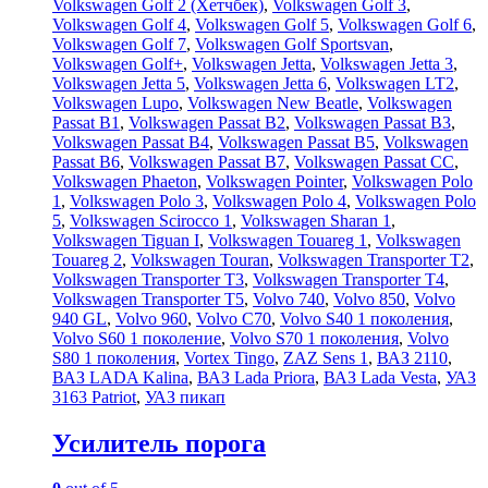
Volkswagen Golf 2 (Хетчбек)
,
Volkswagen Golf 3
,
Volkswagen Golf 4
,
Volkswagen Golf 5
,
Volkswagen Golf 6
,
Volkswagen Golf 7
,
Volkswagen Golf Sportsvan
,
Volkswagen Golf+
,
Volkswagen Jetta
,
Volkswagen Jetta 3
,
Volkswagen Jetta 5
,
Volkswagen Jetta 6
,
Volkswagen LT2
,
Volkswagen Lupo
,
Volkswagen New Beatle
,
Volkswagen
Passat B1
,
Volkswagen Passat B2
,
Volkswagen Passat B3
,
Volkswagen Passat B4
,
Volkswagen Passat B5
,
Volkswagen
Passat B6
,
Volkswagen Passat B7
,
Volkswagen Passat CC
,
Volkswagen Phaeton
,
Volkswagen Pointer
,
Volkswagen Polo
1
,
Volkswagen Polo 3
,
Volkswagen Polo 4
,
Volkswagen Polo
5
,
Volkswagen Scirocco 1
,
Volkswagen Sharan 1
,
Volkswagen Tiguan I
,
Volkswagen Touareg 1
,
Volkswagen
Touareg 2
,
Volkswagen Touran
,
Volkswagen Transporter T2
,
Volkswagen Transporter T3
,
Volkswagen Transporter T4
,
Volkswagen Transporter T5
,
Volvo 740
,
Volvo 850
,
Volvo
940 GL
,
Volvo 960
,
Volvo C70
,
Volvo S40 1 поколения
,
Volvo S60 1 поколение
,
Volvo S70 1 поколения
,
Volvo
S80 1 поколения
,
Vortex Tingo
,
ZAZ Sens 1
,
ВАЗ 2110
,
ВАЗ LADA Kalina
,
ВАЗ Lada Priora
,
ВАЗ Lada Vesta
,
УАЗ
3163 Patriot
,
УАЗ пикап
Усилитель порога