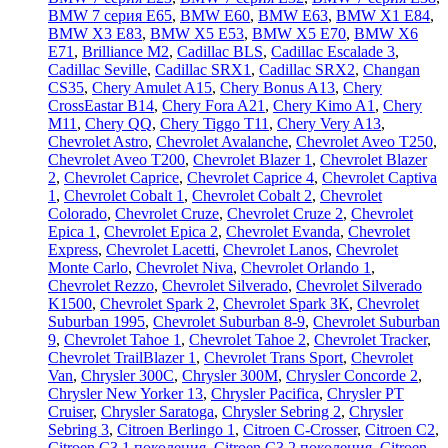
BMW 7 серия E65
,
BMW E60
,
BMW E63
,
BMW X1 E84
,
BMW X3 E83
,
BMW X5 E53
,
BMW X5 E70
,
BMW X6
E71
,
Brilliance M2
,
Cadillac BLS
,
Cadillac Escalade 3
,
Cadillac Seville
,
Cadillac SRX1
,
Cadillac SRX2
,
Changan
CS35
,
Chery Amulet A15
,
Chery Bonus A13
,
Chery
CrossEastar B14
,
Chery Fora A21
,
Chery Kimo A1
,
Chery
M11
,
Chery QQ
,
Chery Tiggo T11
,
Chery Very A13
,
Chevrolet Astro
,
Chevrolet Avalanche
,
Chevrolet Aveo T250
,
Chevrolet Aveo Т200
,
Chevrolet Blazer 1
,
Chevrolet Blazer
2
,
Chevrolet Caprice
,
Chevrolet Caprice 4
,
Chevrolet Captiva
1
,
Chevrolet Cobalt 1
,
Chevrolet Cobalt 2
,
Chevrolet
Colorado
,
Chevrolet Cruze
,
Chevrolet Cruze 2
,
Chevrolet
Epica 1
,
Chevrolet Epica 2
,
Chevrolet Evanda
,
Chevrolet
Express
,
Chevrolet Lacetti
,
Chevrolet Lanos
,
Chevrolet
Monte Carlo
,
Chevrolet Niva
,
Chevrolet Orlando 1
,
Chevrolet Rezzo
,
Chevrolet Silverado
,
Chevrolet Silverado
K1500
,
Chevrolet Spark 2
,
Chevrolet Spark ЗК
,
Chevrolet
Suburban 1995
,
Chevrolet Suburban 8-9
,
Chevrolet Suburban
9
,
Chevrolet Tahoe 1
,
Chevrolet Tahoe 2
,
Chevrolet Tracker
,
Chevrolet TrailBlazer 1
,
Chevrolet Trans Sport
,
Chevrolet
Van
,
Chrysler 300C
,
Chrysler 300M
,
Chrysler Concorde 2
,
Chrysler New Yorker 13
,
Chrysler Pacifica
,
Chrysler PT
Cruiser
,
Chrysler Saratoga
,
Chrysler Sebring 2
,
Chrysler
Sebring 3
,
Citroen Berlingo 1
,
Citroen C-Crosser
,
Citroen C2
,
Citroen C3 1 поколения
,
Citroen C3 2 поколения
,
Citroen