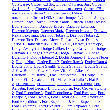
C3 Picasso
,
Citroen C3 ЗК
,
Citroen C4 1 пок 3дв
,
Citroen
C4 1 пок 5дв
,
Citroen C4 2 поколение рест
,
Citroen C5 1
поколение
,
Citroen C5 2 поколения
,
Citroen C8 1
поколения
,
Citroen DS3
,
Citroen Jumper 1
,
Citroen Jumpy
,
Citroen Space Tourer
,
Citroen Xantia
,
Citroen Xsara Picasso
,
Dadi Smoothing
,
Daewoo Espero
,
Daewoo Leganza
,
Daewoo Magnus
,
Daewoo Matiz
,
Daewoo Nexia 1
,
Daewoo
Nexia 1 рестайл
,
Daewoo Nubira 1
,
Daewoo Nubira 2
,
Daewoo Tico
,
Daihatsu Move
,
Daihatsu Pyzar
,
Daihatsu
Terios 1
,
Daihatsu YRV
,
Datsun 240Z
,
Derways Antelope
,
Dodge Avenger 2
,
Dodge Caliber
,
Dodge Caravan 2
,
Dodge
Caravan 3
,
Dodge Caravan 4
,
Dodge Caravan 5
,
Dodge
Durango 1
,
Dodge Interpid 2
,
Dodge Journeo 1
,
Dodge Neon
2
,
Dodge Nitro
,
Dodge Ram 2
,
Dodge Ram 3
,
Dodge Ram 4
,
Dodge Spirit
,
Dodge Stealth
,
Dodge Stratus 1
,
Dodge Stratus
2
,
Faw Besturn
,
Faw V5
,
Faw Vita
,
Fiat Albea
,
Fiat
Barchetta
,
Fiat Bravo 1
,
Fiat Cinquecento
,
Fiat Coupe
,
Fiat
Doblo
,
Fiat Ducato 244
,
Fiat Marea
,
Fiat Palio 1
,
Fiat Panda
2
,
Fiat Punto 2
,
Fiat Punto 3
,
Fiat Stilo
,
Fiat Tempra
,
Ford
Aerostar
,
Ford Bronco-II
,
Ford Cougar
,
Ford Crown Victoria
2
,
Ford Econoline 3
,
Ford Econoline 4
,
Ford Escape 1
,
Ford
Escape 2
,
Ford Escort 5
,
Ford Escort ZX2
,
Ford Excursion
,
Ford Expedition 1
,
Ford Expedition 2
,
Ford Expedition 3
,
Ford Explorer 1
,
Ford Explorer 2
,
Ford Explorer 3
,
Ford