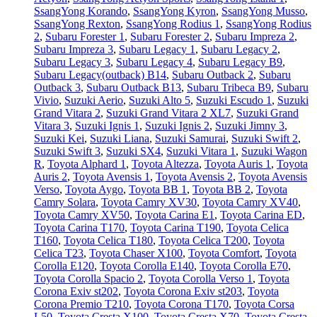
SsangYong Korando
,
SsangYong Kyron
,
SsangYong Musso
,
SsangYong Rexton
,
SsangYong Rodius 1
,
SsangYong Rodius
2
,
Subaru Forester 1
,
Subaru Forester 2
,
Subaru Impreza 2
,
Subaru Impreza 3
,
Subaru Legacy 1
,
Subaru Legacy 2
,
Subaru Legacy 3
,
Subaru Legacy 4
,
Subaru Legacy B9
,
Subaru Legacy(outback) B14
,
Subaru Outback 2
,
Subaru
Outback 3
,
Subaru Outback B13
,
Subaru Tribeca B9
,
Subaru
Vivio
,
Suzuki Aerio
,
Suzuki Alto 5
,
Suzuki Escudo 1
,
Suzuki
Grand Vitara 2
,
Suzuki Grand Vitara 2 XL7
,
Suzuki Grand
Vitara 3
,
Suzuki Ignis 1
,
Suzuki Ignis 2
,
Suzuki Jimny 3
,
Suzuki Kei
,
Suzuki Liana
,
Suzuki Samurai
,
Suzuki Swift 2
,
Suzuki Swift 3
,
Suzuki SX4
,
Suzuki Vitara 1
,
Suzuki Wagon
R
,
Toyota Alphard 1
,
Toyota Altezza
,
Toyota Auris 1
,
Toyota
Auris 2
,
Toyota Avensis 1
,
Toyota Avensis 2
,
Toyota Avensis
Verso
,
Toyota Aygo
,
Toyota BB 1
,
Toyota BB 2
,
Toyota
Camry Solara
,
Toyota Camry XV30
,
Toyota Camry XV40
,
Toyota Camry XV50
,
Toyota Carina E1
,
Toyota Carina ED
,
Toyota Carina T170
,
Toyota Carina T190
,
Toyota Celica
T160
,
Toyota Celica T180
,
Toyota Celica T200
,
Toyota
Celica T23
,
Toyota Chaser X100
,
Toyota Comfort
,
Toyota
Corolla E120
,
Toyota Corolla E140
,
Toyota Corolla E70
,
Toyota Corolla Spacio 2
,
Toyota Corolla Verso 1
,
Toyota
Corona Exiv st202
,
Toyota Corona Exiv st203
,
Toyota
Corona Premio T210
,
Toyota Corona T170
,
Toyota Corsa
L50
,
Toyota Cresta X100
,
Toyota Cresta X70
,
Toyota Cresta