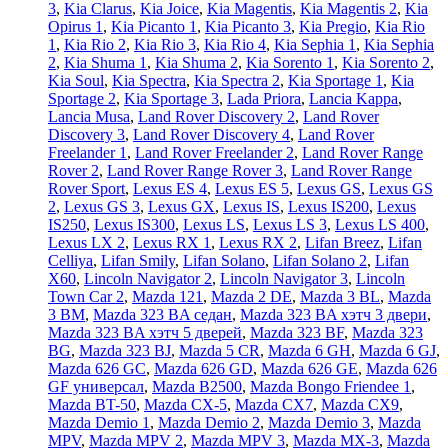
3
,
Kia Clarus
,
Kia Joice
,
Kia Magentis
,
Kia Magentis 2
,
Kia
Opirus 1
,
Kia Picanto 1
,
Kia Picanto 3
,
Kia Pregio
,
Kia Rio
1
,
Kia Rio 2
,
Kia Rio 3
,
Kia Rio 4
,
Kia Sephia 1
,
Kia Sephia
2
,
Kia Shuma 1
,
Kia Shuma 2
,
Kia Sorento 1
,
Kia Sorento 2
,
Kia Soul
,
Kia Spectra
,
Kia Spectra 2
,
Kia Sportage 1
,
Kia
Sportage 2
,
Kia Sportage 3
,
Lada Priora
,
Lancia Kappa
,
Lancia Musa
,
Land Rover Discovery 2
,
Land Rover
Discovery 3
,
Land Rover Discovery 4
,
Land Rover
Freelander 1
,
Land Rover Freelander 2
,
Land Rover Range
Rover 2
,
Land Rover Range Rover 3
,
Land Rover Range
Rover Sport
,
Lexus ES 4
,
Lexus ES 5
,
Lexus GS
,
Lexus GS
2
,
Lexus GS 3
,
Lexus GX
,
Lexus IS
,
Lexus IS200
,
Lexus
IS250
,
Lexus IS300
,
Lexus LS
,
Lexus LS 3
,
Lexus LS 400
,
Lexus LX 2
,
Lexus RX 1
,
Lexus RX 2
,
Lifan Breez
,
Lifan
Celliya
,
Lifan Smily
,
Lifan Solano
,
Lifan Solano 2
,
Lifan
X60
,
Lincoln Navigator 2
,
Lincoln Navigator 3
,
Lincoln
Town Car 2
,
Mazda 121
,
Mazda 2 DE
,
Mazda 3 BL
,
Mazda
3 BM
,
Mazda 323 BA седан
,
Mazda 323 BA хэтч 3 двери
,
Mazda 323 BA хэтч 5 дверей
,
Mazda 323 BF
,
Mazda 323
BG
,
Mazda 323 BJ
,
Mazda 5 CR
,
Mazda 6 GH
,
Mazda 6 GJ
,
Mazda 626 GC
,
Mazda 626 GD
,
Mazda 626 GE
,
Mazda 626
GF универсал
,
Mazda B2500
,
Mazda Bongo Friendee 1
,
Mazda BT-50
,
Mazda CX-5
,
Mazda CX7
,
Mazda CX9
,
Mazda Demio 1
,
Mazda Demio 2
,
Mazda Demio 3
,
Mazda
MPV
,
Mazda MPV 2
,
Mazda MPV 3
,
Mazda MX-3
,
Mazda