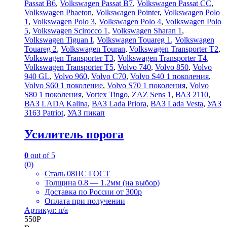
Passat B6
,
Volkswagen Passat B7
,
Volkswagen Passat CC
,
Volkswagen Phaeton
,
Volkswagen Pointer
,
Volkswagen Polo
1
,
Volkswagen Polo 3
,
Volkswagen Polo 4
,
Volkswagen Polo
5
,
Volkswagen Scirocco 1
,
Volkswagen Sharan 1
,
Volkswagen Tiguan I
,
Volkswagen Touareg 1
,
Volkswagen
Touareg 2
,
Volkswagen Touran
,
Volkswagen Transporter T2
,
Volkswagen Transporter T3
,
Volkswagen Transporter T4
,
Volkswagen Transporter T5
,
Volvo 740
,
Volvo 850
,
Volvo
940 GL
,
Volvo 960
,
Volvo C70
,
Volvo S40 1 поколения
,
Volvo S60 1 поколение
,
Volvo S70 1 поколения
,
Volvo
S80 1 поколения
,
Vortex Tingo
,
ZAZ Sens 1
,
ВАЗ 2110
,
ВАЗ LADA Kalina
,
ВАЗ Lada Priora
,
ВАЗ Lada Vesta
,
УАЗ
3163 Patriot
,
УАЗ пикап
Усилитель порога
0
out of 5
(0)
Сталь 08ПС ГОСТ
Толщина 0.8 — 1.2мм (на выбор)
Доставка по России от 300р
Оплата при получении
Артикул: n/a
550
Р