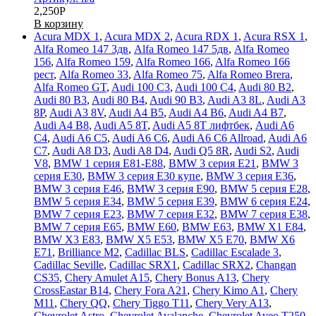
2,250
Р
В корзину
Acura MDX 1
,
Acura MDX 2
,
Acura RDX 1
,
Acura RSX 1
,
Alfa Romeo 147 3дв
,
Alfa Romeo 147 5дв
,
Alfa Romeo
156
,
Alfa Romeo 159
,
Alfa Romeo 166
,
Alfa Romeo 166
рест
,
Alfa Romeo 33
,
Alfa Romeo 75
,
Alfa Romeo Brera
,
Alfa Romeo GT
,
Audi 100 C3
,
Audi 100 C4
,
Audi 80 B2
,
Audi 80 B3
,
Audi 80 B4
,
Audi 90 B3
,
Audi A3 8L
,
Audi A3
8P
,
Audi A3 8V
,
Audi A4 B5
,
Audi A4 B6
,
Audi A4 B7
,
Audi A4 B8
,
Audi A5 8T
,
Audi A5 8T лифтбек
,
Audi A6
C4
,
Audi A6 C5
,
Audi A6 C6
,
Audi A6 C6 Allroad
,
Audi A6
C7
,
Audi A8 D3
,
Audi A8 D4
,
Audi Q5 8R
,
Audi S2
,
Audi
V8
,
BMW 1 серия E81-E88
,
BMW 3 серия E21
,
BMW 3
серия E30
,
BMW 3 серия E30 купе
,
BMW 3 серия E36
,
BMW 3 серия E46
,
BMW 3 серия E90
,
BMW 5 серия E28
,
BMW 5 серия E34
,
BMW 5 серия E39
,
BMW 6 серия E24
,
BMW 7 серия E23
,
BMW 7 серия E32
,
BMW 7 серия E38
,
BMW 7 серия E65
,
BMW E60
,
BMW E63
,
BMW X1 E84
,
BMW X3 E83
,
BMW X5 E53
,
BMW X5 E70
,
BMW X6
E71
,
Brilliance M2
,
Cadillac BLS
,
Cadillac Escalade 3
,
Cadillac Seville
,
Cadillac SRX1
,
Cadillac SRX2
,
Changan
CS35
,
Chery Amulet A15
,
Chery Bonus A13
,
Chery
CrossEastar B14
,
Chery Fora A21
,
Chery Kimo A1
,
Chery
M11
,
Chery QQ
,
Chery Tiggo T11
,
Chery Very A13
,
Chevrolet Astro
,
Chevrolet Avalanche
,
Chevrolet Aveo T250
,