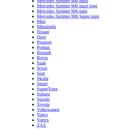
Mercedes Sprinter 906 maxi
Mercedes Sprinter 906 maxi long
Mercedes Sprinter 906 mini
Mercedes Sprinter 906 Super mini
Mini
Mitsubishi
Nissan
Opel
Peugeot
Pontiac
Renault
Rover
Saab
Scion
Seat
Skoda
Smart
SsangYong
Subaru
Suzuki
Toyota
Volkswagen
Volvo
Vortex
ZAZ