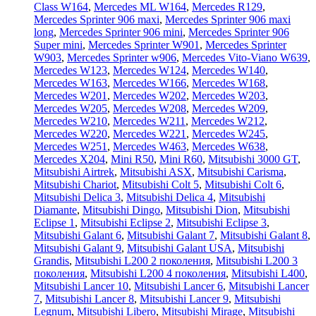
Class W164
,
Mercedes ML W164
,
Mercedes R129
,
Mercedes Sprinter 906 maxi
,
Mercedes Sprinter 906 maxi
long
,
Mercedes Sprinter 906 mini
,
Mercedes Sprinter 906
Super mini
,
Mercedes Sprinter W901
,
Mercedes Sprinter
W903
,
Mercedes Sprinter w906
,
Mercedes Vito-Viano W639
,
Mercedes W123
,
Mercedes W124
,
Mercedes W140
,
Mercedes W163
,
Mercedes W166
,
Mercedes W168
,
Mercedes W201
,
Mercedes W202
,
Mercedes W203
,
Mercedes W205
,
Mercedes W208
,
Mercedes W209
,
Mercedes W210
,
Mercedes W211
,
Mercedes W212
,
Mercedes W220
,
Mercedes W221
,
Mercedes W245
,
Mercedes W251
,
Mercedes W463
,
Mercedes W638
,
Mercedes X204
,
Mini R50
,
Mini R60
,
Mitsubishi 3000 GT
,
Mitsubishi Airtrek
,
Mitsubishi ASX
,
Mitsubishi Carisma
,
Mitsubishi Chariot
,
Mitsubishi Colt 5
,
Mitsubishi Colt 6
,
Mitsubishi Delica 3
,
Mitsubishi Delica 4
,
Mitsubishi
Diamante
,
Mitsubishi Dingo
,
Mitsubishi Dion
,
Mitsubishi
Eclipse 1
,
Mitsubishi Eclipse 2
,
Mitsubishi Eclipse 3
,
Mitsubishi Galant 6
,
Mitsubishi Galant 7
,
Mitsubishi Galant 8
,
Mitsubishi Galant 9
,
Mitsubishi Galant USA
,
Mitsubishi
Grandis
,
Mitsubishi L200 2 поколения
,
Mitsubishi L200 3
поколения
,
Mitsubishi L200 4 поколения
,
Mitsubishi L400
,
Mitsubishi Lancer 10
,
Mitsubishi Lancer 6
,
Mitsubishi Lancer
7
,
Mitsubishi Lancer 8
,
Mitsubishi Lancer 9
,
Mitsubishi
Legnum
,
Mitsubishi Libero
,
Mitsubishi Mirage
,
Mitsubishi