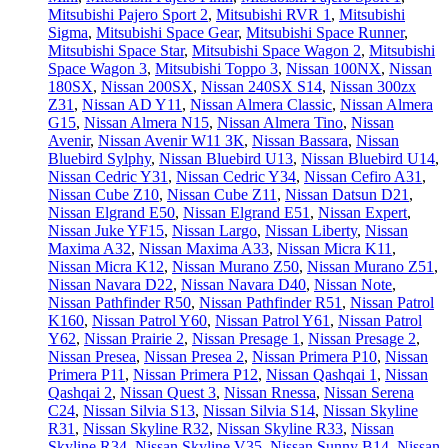
Mitsubishi Pajero Sport 2
,
Mitsubishi RVR 1
,
Mitsubishi
Sigma
,
Mitsubishi Space Gear
,
Mitsubishi Space Runner
,
Mitsubishi Space Star
,
Mitsubishi Space Wagon 2
,
Mitsubishi
Space Wagon 3
,
Mitsubishi Toppo 3
,
Nissan 100NX
,
Nissan
180SX
,
Nissan 200SX
,
Nissan 240SX S14
,
Nissan 300zx
Z31
,
Nissan AD Y11
,
Nissan Almera Classic
,
Nissan Almera
G15
,
Nissan Almera N15
,
Nissan Almera Tino
,
Nissan
Avenir
,
Nissan Avenir W11 ЗК
,
Nissan Bassara
,
Nissan
Bluebird Sylphy
,
Nissan Bluebird U13
,
Nissan Bluebird U14
,
Nissan Cedric Y31
,
Nissan Cedric Y34
,
Nissan Cefiro A31
,
Nissan Cube Z10
,
Nissan Cube Z11
,
Nissan Datsun D21
,
Nissan Elgrand E50
,
Nissan Elgrand E51
,
Nissan Expert
,
Nissan Juke YF15
,
Nissan Largo
,
Nissan Liberty
,
Nissan
Maxima A32
,
Nissan Maxima A33
,
Nissan Micra K11
,
Nissan Micra K12
,
Nissan Murano Z50
,
Nissan Murano Z51
,
Nissan Navara D22
,
Nissan Navara D40
,
Nissan Note
,
Nissan Pathfinder R50
,
Nissan Pathfinder R51
,
Nissan Patrol
K160
,
Nissan Patrol Y60
,
Nissan Patrol Y61
,
Nissan Patrol
Y62
,
Nissan Prairie 2
,
Nissan Presage 1
,
Nissan Presage 2
,
Nissan Presea
,
Nissan Presea 2
,
Nissan Primera P10
,
Nissan
Primera P11
,
Nissan Primera P12
,
Nissan Qashqai 1
,
Nissan
Qashqai 2
,
Nissan Quest 3
,
Nissan Rnessa
,
Nissan Serena
C24
,
Nissan Silvia S13
,
Nissan Silvia S14
,
Nissan Skyline
R31
,
Nissan Skyline R32
,
Nissan Skyline R33
,
Nissan
Skyline R34
,
Nissan Skyline V35
,
Nissan Sunny B14
,
Nissan