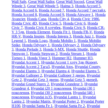
Wall Safe
,
Great Wall Sailor
,
Great Wall Socool
,
Great Wall
Wingle 3
,
Great Wall Wingle 5
,
Haima 3
,
Honda Accord 5
,
Honda Accord 6
,
Honda Accord 7
,
Honda Accord 7 рестайл
,
Honda Accord 8
,
Honda Accord 9
,
Honda Airwave 1
,
Honda
Avancier
,
Honda Capa
,
Honda City 4
,
Honda Civic 1986
,
Honda Civic 4D
,
Honda Civic 5
,
Honda Civic 6
,
Honda
Civic 7
,
Honda Civic 8 хэтчбек
,
Honda Civic 9
,
Honda CR-
V 3 5дв
,
Honda Element
,
Honda Fit 1
,
Honda FR-V
,
Honda
HR-V
,
Honda Inspire
,
Honda Integra 3
,
Honda Jazz 1
,
Honda
Legend 1
,
Honda Logo
,
Honda Mobilio 1
,
Honda Mobilio
Spike
,
Honda Odyssey 1
,
Honda Odyssey 2
,
Honda Odyssey
3
,
Honda Prelude 3
,
Honda S-MX
,
Honda Shuttle
,
Honda
Stepwgn 1
,
Honda Stepwgn 2
,
Honda Stream 1
,
Honda
Torneo 1
,
Honda Vigor 3
,
Hummer H2
,
Hummer H3
,
Hyundai Accent 1
,
Hyundai Accent 1 хэтч 3дв (Корея)
,
Hyundai Accent 2 ТагаЗ
,
Hyundai Atos
,
Hyundai County
,
Hyundai Elantra 3
,
Hyundai Elantra 4
,
Hyundai Elantra 5
,
Hyundai Galloper 2
,
Hyundai Galloper 3 двери
,
Hyundai
Getz 2
,
Hyundai Getz 3 двери
,
Hyundai Getz 5 дверей
,
Hyundai Grand Starex 2
,
Hyundai Grandeur 3
,
Hyundai
Grandeur 4
,
Hyundai i20 1 поколения
,
Hyundai i30 1
поколения
,
Hyundai i30 2 поколения
,
Hyundai I40 1
поколения
,
Hyundai ix35
,
Hyundai Lantra 1
,
Hyundai
Lantra 2
,
Hyundai Matrix
,
Hyundai Porter 2
,
Hyundai Porter
H100
,
Hyundai Santa Fe 1
,
Hyundai Santa Fe 2
,
Hyundai