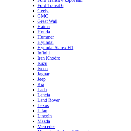
Ford Transit 4 коротыш
Ford Transit 6
Geely
GMC
Great Wall
Haima
Honda
Hummer
Hyundai
Hyundai Starex H1
Infiniti
Iran Khodro
Isuzu
Iveco
Jaguar
Jeep
Kia
Lada
Lancia
Land Rover
Lexus
Lifan
Lincoln
Mazda
Mercedes