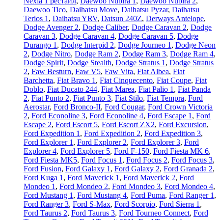
Nexia 1 рестайл
,
Daewoo Nubira 1
,
Daewoo Nubira 2
,
Daewoo Tico
,
Daihatsu Move
,
Daihatsu Pyzar
,
Daihatsu
Terios 1
,
Daihatsu YRV
,
Datsun 240Z
,
Derways Antelope
,
Dodge Avenger 2
,
Dodge Caliber
,
Dodge Caravan 2
,
Dodge
Caravan 3
,
Dodge Caravan 4
,
Dodge Caravan 5
,
Dodge
Durango 1
,
Dodge Interpid 2
,
Dodge Journeo 1
,
Dodge Neon
2
,
Dodge Nitro
,
Dodge Ram 2
,
Dodge Ram 3
,
Dodge Ram 4
,
Dodge Spirit
,
Dodge Stealth
,
Dodge Stratus 1
,
Dodge Stratus
2
,
Faw Besturn
,
Faw V5
,
Faw Vita
,
Fiat Albea
,
Fiat
Barchetta
,
Fiat Bravo 1
,
Fiat Cinquecento
,
Fiat Coupe
,
Fiat
Doblo
,
Fiat Ducato 244
,
Fiat Marea
,
Fiat Palio 1
,
Fiat Panda
2
,
Fiat Punto 2
,
Fiat Punto 3
,
Fiat Stilo
,
Fiat Tempra
,
Ford
Aerostar
,
Ford Bronco-II
,
Ford Cougar
,
Ford Crown Victoria
2
,
Ford Econoline 3
,
Ford Econoline 4
,
Ford Escape 1
,
Ford
Escape 2
,
Ford Escort 5
,
Ford Escort ZX2
,
Ford Excursion
,
Ford Expedition 1
,
Ford Expedition 2
,
Ford Expedition 3
,
Ford Explorer 1
,
Ford Explorer 2
,
Ford Explorer 3
,
Ford
Explorer 4
,
Ford Explorer 5
,
Ford F-150
,
Ford Fiesta MK 6
,
Ford Fiesta MK5
,
Ford Focus 1
,
Ford Focus 2
,
Ford Focus 3
,
Ford Fusion
,
Ford Galaxy 1
,
Ford Galaxy 2
,
Ford Granada 2
,
Ford Kuga 1
,
Ford Maverick 1
,
Ford Maverick 2
,
Ford
Mondeo 1
,
Ford Mondeo 2
,
Ford Mondeo 3
,
Ford Mondeo 4
,
Ford Mustang 1
,
Ford Mustang 4
,
Ford Puma
,
Ford Ranger 1
,
Ford Ranger 3
,
Ford S-Max
,
Ford Scorpio
,
Ford Sierra 1
,
Ford Taurus 2
,
Ford Taurus 3
,
Ford Tourneo Connect
,
Ford