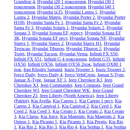
Grandeur 4
,
Hyundai i20 1 поколения
,
Hyundai i30 1
поколения
,
Hyundai i30 2 поколения
,
Hyundai I40 1
поколения
,
Hyundai ix35
,
Hyundai Lantra 1
,
Hyundai
Lantra 2
,
Hyundai Matrix
,
Hyundai Porter 2
,
Hyundai Porter
H100
,
Hyundai Santa Fe 1
,
Hyundai Santa Fe 2
,
Hyundai
Santa Fe 3
,
Hyundai Solaris 1
,
Hyundai Solaris 2
,
Hyundai
Sonata 3
,
Hyundai Sonata EF дорест
,
Hyundai Sonata EF
ЗК
,
Hyundai Sonata EF рест
,
Hyundai Sonata NF
,
Hyundai
Starex 1
,
Hyundai Starex 2
,
Hyundai Starex H1
,
Hyundai
Terracan
,
Hyundai Tiburon
,
Hyundai Tiburon 2
,
Hyundai
Trajet
,
Hyundai Tucson
,
Hyundai Verna
,
Infiniti FX S50
,
Infiniti FX S51
,
Infiniti G 4 поколения
,
Infiniti G35
,
Infiniti
QX50
,
Infiniti QX56
,
Infiniti QX56 2пок
,
Infiniti QX80 1
пок
,
Iran Khodro Samand
,
Isuzu Trooper 1
,
Isuzu Trooper 2
,
Iveco Daily
,
Iveco Daily 4
,
Iveco VehiCross
,
Jaguar S-Type
,
Jaguar X-Type
,
Jaguar XF 1
,
Jeep Cherokee KJ
,
Jeep
Cherokee XJ
,
Jeep Commander
,
Jeep Compass
,
Jeep Grand
Cherokee WJ
,
Jeep Grand Cherokee WK
,
Jeep Grand
Cherokee ZJ
,
Jeep Liberty (North America)
,
Jeep Liberty
(Patriot)
,
Kia Avella
,
Kia Carens 1
,
Kia Carens 1 рест
,
Kia
Carens 2
,
Kia Carnival 1
,
Kia Carnival 2
,
Kia Ceed 1
,
Kia
Ceed 2
,
Kia Ceed 3
,
Kia Cerato 1
,
Kia Cerato 2
,
Kia Cerato
3
,
Kia Clarus
,
Kia Joice
,
Kia Magentis
,
Kia Magentis 2
,
Kia
Opirus 1
,
Kia Picanto 1
,
Kia Picanto 3
,
Kia Pregio
,
Kia Rio
1
,
Kia Rio 2
,
Kia Rio 3
,
Kia Rio 4
,
Kia Sephia 1
,
Kia Sephia