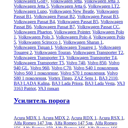
Volkswagen Golf+
,
Volkswagen Jetta
,
Volkswagen Jetta 3
,
Volkswagen Jetta 5
,
Volkswagen Jetta 6
,
Volkswagen LT2
,
Volkswagen Lupo
,
Volkswagen New Beatle
,
Volkswagen
Passat B1
,
Volkswagen Passat B2
,
Volkswagen Passat B3
,
Volkswagen Passat B4
,
Volkswagen Passat B5
,
Volkswagen
Passat B6
,
Volkswagen Passat B7
,
Volkswagen Passat CC
,
Volkswagen Phaeton
,
Volkswagen Pointer
,
Volkswagen Polo
1
,
Volkswagen Polo 3
,
Volkswagen Polo 4
,
Volkswagen Polo
5
,
Volkswagen Scirocco 1
,
Volkswagen Sharan 1
,
Volkswagen Tiguan I
,
Volkswagen Touareg 1
,
Volkswagen
Touareg 2
,
Volkswagen Touran
,
Volkswagen Transporter T2
,
Volkswagen Transporter T3
,
Volkswagen Transporter T4
,
Volkswagen Transporter T5
,
Volvo 740
,
Volvo 850
,
Volvo
940 GL
,
Volvo 960
,
Volvo C70
,
Volvo S40 1 поколения
,
Volvo S60 1 поколение
,
Volvo S70 1 поколения
,
Volvo
S80 1 поколения
,
Vortex Tingo
,
ZAZ Sens 1
,
ВАЗ 2110
,
ВАЗ LADA Kalina
,
ВАЗ Lada Priora
,
ВАЗ Lada Vesta
,
УАЗ
3163 Patriot
,
УАЗ пикап
Усилитель порога
Acura MDX 1
,
Acura MDX 2
,
Acura RDX 1
,
Acura RSX 1
,
Alfa Romeo 147 3дв
,
Alfa Romeo 147 5дв
,
Alfa Romeo