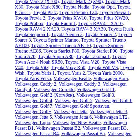
Toyota Mark 2 (Х100)
,
Toyota Mark 2 (Х90)
,
Toyota Mark
X30
,
Toyota Mark X80
,
Toyota Nadia
,
Toyota Opa
,
Toyota
Picnic 1
,
Toyota Platz
,
Toyota Premio T24
,
Toyota Previa 1
,
Toyota Previa 2
,
Toyota Prius XW10
,
Toyota Prius XW20
,
Toyota Probox
,
Toyota Raum 1
,
Toyota RAV4 1 XA10
,
Toyota RAV4 2 XA20
,
Toyota RAV4 3 XA30
,
Toyota Rush
,
Toyota Sequoia 1
,
Toyota Sienna 2
,
Toyota Soarer 2
,
Toyota
Soarer 3
,
Toyota Sprinter Marino
,
Toyota Sprinter Trueno
AE100
,
Toyota Sprinter Trueno AE110
,
Toyota Sprinter
Trueno AE86
,
Toyota Starlet P80
,
Toyota Starlet P90
,
Toyota
Supra A70
,
Toyota Supra A80
,
Toyota Takoma 1
,
Toyota
Town Ace 4 Noah SR50
,
Toyota Vista V20
,
Toyota Vista
V40
,
Toyota Vitz
,
Toyota Voxy R60
,
Toyota Will VS
,
Toyota
Wish
,
Toyota Yaris 1
,
Toyota Yaris 2
,
Toyota Yaris 2000
,
Toyota Yaris Verso
,
Volkswagen Beatle
,
Volkswagen Bora
,
Volkswagen Caddy 2
,
Volkswagen Caddy 3
,
Volkswagen
Caddy 4
,
Volkswagen Corrado
,
Volkswagen Golf 1
,
Volkswagen Golf 2 (Хетчбек)
,
Volkswagen Golf 3
,
Volkswagen Golf 4
,
Volkswagen Golf 5
,
Volkswagen Golf 6
,
Volkswagen Golf 7
,
Volkswagen Golf Sportsvan
,
Volkswagen Golf+
,
Volkswagen Jetta
,
Volkswagen Jetta 3
,
Volkswagen Jetta 5
,
Volkswagen Jetta 6
,
Volkswagen LT2
,
Volkswagen Lupo
,
Volkswagen New Beatle
,
Volkswagen
Passat B1
,
Volkswagen Passat B2
,
Volkswagen Passat B3
,
Volkswagen Passat B4
,
Volkswagen Passat B5
,
Volkswagen