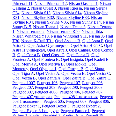
Primera P11
,
Nissan Primera P12
,
Nissan Qashqai 1
,
Nissan
Qashqai 2
,
Nissan Quest 3
,
Nissan Rnessa
,
Nissan Serena
C24
,
Nissan Silvia S13
,
Nissan Silvia S14
,
Nissan Skyline
R31
,
Nissan Skyline R32
,
Nissan Skyline R33
,
Nissan
Skyline R34
,
Nissan Skyline V35
,
Nissan Sunny B14
,
Nissan
Sunny B15
,
Nissan Teana 1
,
Nissan Teana 3
,
Nissan Terrano
1
,
Nissan Terrano 2
,
Nissan Terrano R50
,
Nissan Tiida
,
Nissan Wingroad Y10
,
Nissan Wingroad Y11
,
Nissan X-Trail
T30
,
Nissan X-Trail T31
,
Opel Ascona B
,
Opel Astra F
,
Opel
Astra G
,
Opel Astra G универсал
,
Opel Astra H GTC
,
Opel
Astra H универсал
,
Opel Astra J
,
Opel Calibra
,
Opel Combo
B
,
Opel Corsa B
,
Opel Corsa C
,
Opel Corsa D
,
Opel
Frontera A
,
Opel Frontera B
,
Opel Insignia
,
Opel Kadett E
,
Opel Meriva A
,
Opel Meriva B
,
Opel Mokka
,
Opel
Monterey
,
Opel Olympia 1
,
Opel Omega B
,
Opel Sintra
,
Opel Tigra A
,
Opel Vectra A
,
Opel Vectra B
,
Opel Vectra C
,
Opel Vectra В
,
Opel Zafira A
,
Opel Zafira B
,
Opel Zafira C
,
Peugeot 1007
,
Peugeot 106
,
Peugeot 107
,
Peugeot 206
,
Peugeot 207
,
Peugeot 208
,
Peugeot 290
,
Peugeot 3008
,
Peugeot 307
,
Peugeot 4008
,
Peugeot 406
,
Peugeot 407
,
Peugeot 407 универсал
,
Peugeot 408 1 поколения
,
Peugeot
508 1 поколения
,
Peugeot 605
,
Peugeot 607
,
Peugeot 806
,
Peugeot Boxer 1
,
Peugeot Boxer 3
,
Peugeot Expert 2
,
Peugeot Expert 3 Long type
,
Peugeot Partner 1
,
Peugeot
Partner 2
,
Pontiac Fierebird 3
,
Pontiac Vibe
,
Renault 19
,