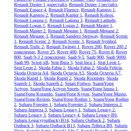
Renault Duster 1 дорестайл
,
Renault Duster 1 рестайл
,
Renault Espace 4
,
Renault Fluence
,
Renault Kangoo 1
,
Renault Kangoo 2
,
Renault Kaptur 1
,
Renault Koleos
,
Renault Laguna 1
,
Renault Laguna 3
,
Renault Latitude
,
Renault Logan 1
,
Renault Logan 2
,
Renault Master 1
,
Renault Master 2
,
Renault Megane 1
,
Renault Megane 2
,
Renault Megane 3
,
Renault Sandero Stepway
,
Renault Scenic
1
,
Renault Scenic 2
,
Renault Scenic 3
,
Renault Symbol
,
Renault Trafic 2
,
Renault Twingo 1
,
Rover 200
,
Rover 200 2
поколение
,
Rover 25
,
Rover 400
,
Rover 75
,
Rover 8
,
Rover
800
,
Saab 9-3 2 поколение
,
Saab 9-5
,
Saab 900
,
Saab 9000
,
Saab 99
,
Scion xB
,
Seat Ibiza 3
,
Seat Inca 1
,
Seat Leon 1
,
Seat Leon 2
,
Skoda Fabia 1
,
Skoda Fabia 2
,
Skoda Felicia
,
Skoda Octavia A4
,
Skoda Octavia A5
,
Skoda Octavia A7
,
Skoda Rapid 1
,
Skoda Rapid 2
,
Skoda Roomster
,
Skoda
Superb 1
,
Skoda Superb 2
,
Smart Fortwo
,
SsangYong
Actyon
,
SsangYong Actyon Sports
,
SsangYong Istana 1
,
SsangYong Korando
,
SsangYong Kyron
,
SsangYong Musso
,
SsangYong Rexton
,
SsangYong Rodius 1
,
SsangYong Rodius
2
,
Subaru Forester 1
,
Subaru Forester 2
,
Subaru Impreza 2
,
Subaru Impreza 3
,
Subaru Legacy 1
,
Subaru Legacy 2
,
Subaru Legacy 3
,
Subaru Legacy 4
,
Subaru Legacy B9
,
Subaru Legacy(outback) B14
,
Subaru Outback 2
,
Subaru
Outback 3
,
Subaru Outback B13
,
Subaru Tribeca B9
,
Subaru
Vivio
,
Suzuki Aerio
,
Suzuki Alto 5
,
Suzuki Escudo 1
,
Suzuki