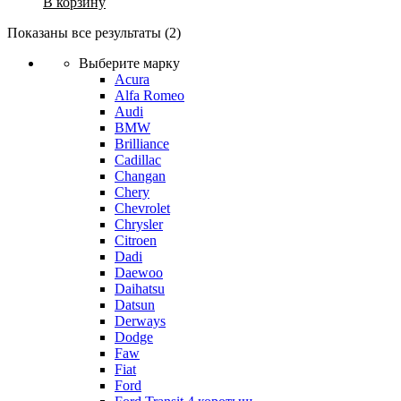
В корзину
Показаны все результаты (2)
Выберите марку
Acura
Alfa Romeo
Audi
BMW
Brilliance
Cadillac
Changan
Chery
Chevrolet
Chrysler
Citroen
Dadi
Daewoo
Daihatsu
Datsun
Derways
Dodge
Faw
Fiat
Ford