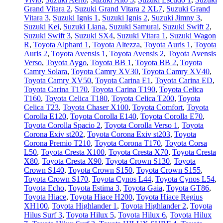
Grand Vitara 2
,
Suzuki Grand Vitara 2 XL7
,
Suzuki Grand
Vitara 3
,
Suzuki Ignis 1
,
Suzuki Ignis 2
,
Suzuki Jimny 3
,
Suzuki Kei
,
Suzuki Liana
,
Suzuki Samurai
,
Suzuki Swift 2
,
Suzuki Swift 3
,
Suzuki SX4
,
Suzuki Vitara 1
,
Suzuki Wagon
R
,
Toyota Alphard 1
,
Toyota Altezza
,
Toyota Auris 1
,
Toyota
Auris 2
,
Toyota Avensis 1
,
Toyota Avensis 2
,
Toyota Avensis
Verso
,
Toyota Aygo
,
Toyota BB 1
,
Toyota BB 2
,
Toyota
Camry Solara
,
Toyota Camry XV30
,
Toyota Camry XV40
,
Toyota Camry XV50
,
Toyota Carina E1
,
Toyota Carina ED
,
Toyota Carina T170
,
Toyota Carina T190
,
Toyota Celica
T160
,
Toyota Celica T180
,
Toyota Celica T200
,
Toyota
Celica T23
,
Toyota Chaser X100
,
Toyota Comfort
,
Toyota
Corolla E120
,
Toyota Corolla E140
,
Toyota Corolla E70
,
Toyota Corolla Spacio 2
,
Toyota Corolla Verso 1
,
Toyota
Corona Exiv st202
,
Toyota Corona Exiv st203
,
Toyota
Corona Premio T210
,
Toyota Corona T170
,
Toyota Corsa
L50
,
Toyota Cresta X100
,
Toyota Cresta X70
,
Toyota Cresta
X80
,
Toyota Cresta X90
,
Toyota Crown S130
,
Toyota
Crown S140
,
Toyota Crown S150
,
Toyota Crown S155
,
Toyota Crown S170
,
Toyota Cynos L44
,
Toyota Cynos L54
,
Toyota Echo
,
Toyota Estima 3
,
Toyota Gaia
,
Toyota GT86
,
Toyota Hiace
,
Toyota Hiace H200
,
Toyota Hiace Regius
XH100
,
Toyota Highlander 1
,
Toyota Highlander 2
,
Toyota
Hilus Surf 3
,
Toyota Hilux 5
,
Toyota Hilux 6
,
Toyota Hilux