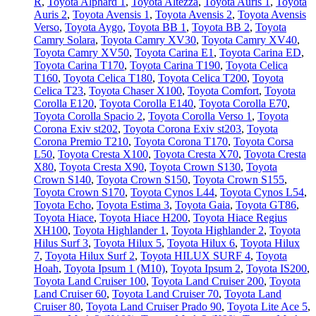
R
,
Toyota Alphard 1
,
Toyota Altezza
,
Toyota Auris 1
,
Toyota
Auris 2
,
Toyota Avensis 1
,
Toyota Avensis 2
,
Toyota Avensis
Verso
,
Toyota Aygo
,
Toyota BB 1
,
Toyota BB 2
,
Toyota
Camry Solara
,
Toyota Camry XV30
,
Toyota Camry XV40
,
Toyota Camry XV50
,
Toyota Carina E1
,
Toyota Carina ED
,
Toyota Carina T170
,
Toyota Carina T190
,
Toyota Celica
T160
,
Toyota Celica T180
,
Toyota Celica T200
,
Toyota
Celica T23
,
Toyota Chaser X100
,
Toyota Comfort
,
Toyota
Corolla E120
,
Toyota Corolla E140
,
Toyota Corolla E70
,
Toyota Corolla Spacio 2
,
Toyota Corolla Verso 1
,
Toyota
Corona Exiv st202
,
Toyota Corona Exiv st203
,
Toyota
Corona Premio T210
,
Toyota Corona T170
,
Toyota Corsa
L50
,
Toyota Cresta X100
,
Toyota Cresta X70
,
Toyota Cresta
X80
,
Toyota Cresta X90
,
Toyota Crown S130
,
Toyota
Crown S140
,
Toyota Crown S150
,
Toyota Crown S155
,
Toyota Crown S170
,
Toyota Cynos L44
,
Toyota Cynos L54
,
Toyota Echo
,
Toyota Estima 3
,
Toyota Gaia
,
Toyota GT86
,
Toyota Hiace
,
Toyota Hiace H200
,
Toyota Hiace Regius
XH100
,
Toyota Highlander 1
,
Toyota Highlander 2
,
Toyota
Hilus Surf 3
,
Toyota Hilux 5
,
Toyota Hilux 6
,
Toyota Hilux
7
,
Toyota Hilux Surf 2
,
Toyota HILUX SURF 4
,
Toyota
Hoah
,
Toyota Ipsum 1 (М10)
,
Toyota Ipsum 2
,
Toyota IS200
,
Toyota Land Cruiser 100
,
Toyota Land Cruiser 200
,
Toyota
Land Cruiser 60
,
Toyota Land Cruiser 70
,
Toyota Land
Cruiser 80
,
Toyota Land Cruiser Prado 90
,
Toyota Lite Ace 5
,