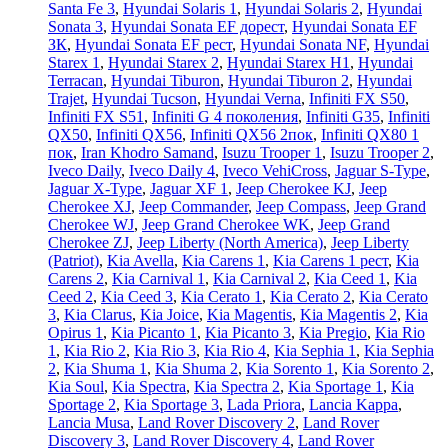
Santa Fe 3
,
Hyundai Solaris 1
,
Hyundai Solaris 2
,
Hyundai
Sonata 3
,
Hyundai Sonata EF дорест
,
Hyundai Sonata EF
ЗК
,
Hyundai Sonata EF рест
,
Hyundai Sonata NF
,
Hyundai
Starex 1
,
Hyundai Starex 2
,
Hyundai Starex H1
,
Hyundai
Terracan
,
Hyundai Tiburon
,
Hyundai Tiburon 2
,
Hyundai
Trajet
,
Hyundai Tucson
,
Hyundai Verna
,
Infiniti FX S50
,
Infiniti FX S51
,
Infiniti G 4 поколения
,
Infiniti G35
,
Infiniti
QX50
,
Infiniti QX56
,
Infiniti QX56 2пок
,
Infiniti QX80 1
пок
,
Iran Khodro Samand
,
Isuzu Trooper 1
,
Isuzu Trooper 2
,
Iveco Daily
,
Iveco Daily 4
,
Iveco VehiCross
,
Jaguar S-Type
,
Jaguar X-Type
,
Jaguar XF 1
,
Jeep Cherokee KJ
,
Jeep
Cherokee XJ
,
Jeep Commander
,
Jeep Compass
,
Jeep Grand
Cherokee WJ
,
Jeep Grand Cherokee WK
,
Jeep Grand
Cherokee ZJ
,
Jeep Liberty (North America)
,
Jeep Liberty
(Patriot)
,
Kia Avella
,
Kia Carens 1
,
Kia Carens 1 рест
,
Kia
Carens 2
,
Kia Carnival 1
,
Kia Carnival 2
,
Kia Ceed 1
,
Kia
Ceed 2
,
Kia Ceed 3
,
Kia Cerato 1
,
Kia Cerato 2
,
Kia Cerato
3
,
Kia Clarus
,
Kia Joice
,
Kia Magentis
,
Kia Magentis 2
,
Kia
Opirus 1
,
Kia Picanto 1
,
Kia Picanto 3
,
Kia Pregio
,
Kia Rio
1
,
Kia Rio 2
,
Kia Rio 3
,
Kia Rio 4
,
Kia Sephia 1
,
Kia Sephia
2
,
Kia Shuma 1
,
Kia Shuma 2
,
Kia Sorento 1
,
Kia Sorento 2
,
Kia Soul
,
Kia Spectra
,
Kia Spectra 2
,
Kia Sportage 1
,
Kia
Sportage 2
,
Kia Sportage 3
,
Lada Priora
,
Lancia Kappa
,
Lancia Musa
,
Land Rover Discovery 2
,
Land Rover
Discovery 3
,
Land Rover Discovery 4
,
Land Rover