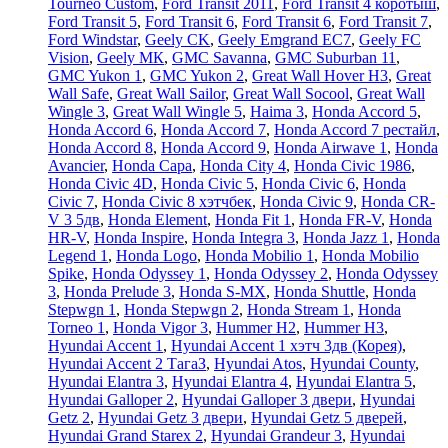
Tourneo Custom
,
Ford Transit 2011
,
Ford Transit 4 коротыш
,
Ford Transit 5
,
Ford Transit 6
,
Ford Transit 6
,
Ford Transit 7
,
Ford Windstar
,
Geely CK
,
Geely Emgrand EC7
,
Geely FC
Vision
,
Geely МК
,
GMC Savanna
,
GMC Suburban 11
,
GMC Yukon 1
,
GMC Yukon 2
,
Great Wall Hover H3
,
Great
Wall Safe
,
Great Wall Sailor
,
Great Wall Socool
,
Great Wall
Wingle 3
,
Great Wall Wingle 5
,
Haima 3
,
Honda Accord 5
,
Honda Accord 6
,
Honda Accord 7
,
Honda Accord 7 рестайл
,
Honda Accord 8
,
Honda Accord 9
,
Honda Airwave 1
,
Honda
Avancier
,
Honda Capa
,
Honda City 4
,
Honda Civic 1986
,
Honda Civic 4D
,
Honda Civic 5
,
Honda Civic 6
,
Honda
Civic 7
,
Honda Civic 8 хэтчбек
,
Honda Civic 9
,
Honda CR-
V 3 5дв
,
Honda Element
,
Honda Fit 1
,
Honda FR-V
,
Honda
HR-V
,
Honda Inspire
,
Honda Integra 3
,
Honda Jazz 1
,
Honda
Legend 1
,
Honda Logo
,
Honda Mobilio 1
,
Honda Mobilio
Spike
,
Honda Odyssey 1
,
Honda Odyssey 2
,
Honda Odyssey
3
,
Honda Prelude 3
,
Honda S-MX
,
Honda Shuttle
,
Honda
Stepwgn 1
,
Honda Stepwgn 2
,
Honda Stream 1
,
Honda
Torneo 1
,
Honda Vigor 3
,
Hummer H2
,
Hummer H3
,
Hyundai Accent 1
,
Hyundai Accent 1 хэтч 3дв (Корея)
,
Hyundai Accent 2 ТагаЗ
,
Hyundai Atos
,
Hyundai County
,
Hyundai Elantra 3
,
Hyundai Elantra 4
,
Hyundai Elantra 5
,
Hyundai Galloper 2
,
Hyundai Galloper 3 двери
,
Hyundai
Getz 2
,
Hyundai Getz 3 двери
,
Hyundai Getz 5 дверей
,
Hyundai Grand Starex 2
,
Hyundai Grandeur 3
,
Hyundai