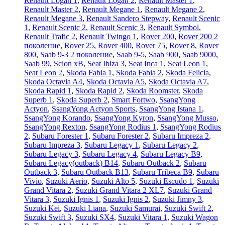
Renault Logan 1
,
Renault Logan 2
,
Renault Master 1
,
Renault Master 2
,
Renault Megane 1
,
Renault Megane 2
,
Renault Megane 3
,
Renault Sandero Stepway
,
Renault Scenic
1
,
Renault Scenic 2
,
Renault Scenic 3
,
Renault Symbol
,
Renault Trafic 2
,
Renault Twingo 1
,
Rover 200
,
Rover 200 2
поколение
,
Rover 25
,
Rover 400
,
Rover 75
,
Rover 8
,
Rover
800
,
Saab 9-3 2 поколение
,
Saab 9-5
,
Saab 900
,
Saab 9000
,
Saab 99
,
Scion xB
,
Seat Ibiza 3
,
Seat Inca 1
,
Seat Leon 1
,
Seat Leon 2
,
Skoda Fabia 1
,
Skoda Fabia 2
,
Skoda Felicia
,
Skoda Octavia A4
,
Skoda Octavia A5
,
Skoda Octavia A7
,
Skoda Rapid 1
,
Skoda Rapid 2
,
Skoda Roomster
,
Skoda
Superb 1
,
Skoda Superb 2
,
Smart Fortwo
,
SsangYong
Actyon
,
SsangYong Actyon Sports
,
SsangYong Istana 1
,
SsangYong Korando
,
SsangYong Kyron
,
SsangYong Musso
,
SsangYong Rexton
,
SsangYong Rodius 1
,
SsangYong Rodius
2
,
Subaru Forester 1
,
Subaru Forester 2
,
Subaru Impreza 2
,
Subaru Impreza 3
,
Subaru Legacy 1
,
Subaru Legacy 2
,
Subaru Legacy 3
,
Subaru Legacy 4
,
Subaru Legacy B9
,
Subaru Legacy(outback) B14
,
Subaru Outback 2
,
Subaru
Outback 3
,
Subaru Outback B13
,
Subaru Tribeca B9
,
Subaru
Vivio
,
Suzuki Aerio
,
Suzuki Alto 5
,
Suzuki Escudo 1
,
Suzuki
Grand Vitara 2
,
Suzuki Grand Vitara 2 XL7
,
Suzuki Grand
Vitara 3
,
Suzuki Ignis 1
,
Suzuki Ignis 2
,
Suzuki Jimny 3
,
Suzuki Kei
,
Suzuki Liana
,
Suzuki Samurai
,
Suzuki Swift 2
,
Suzuki Swift 3
,
Suzuki SX4
,
Suzuki Vitara 1
,
Suzuki Wagon