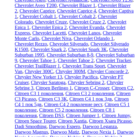
Chevrolet Aveo Т200
,
Chevrolet Blazer 1
,
Chevrolet Blazer
2
,
Chevrolet Caprice
,
Chevrolet Caprice 4
,
Chevrolet Captiva
1
,
Chevrolet Cobalt 1
,
Chevrolet Cobalt 2
,
Chevrolet
Colorado
,
Chevrolet Cruze
,
Chevrolet Cruze 2
,
Chevrolet
Epica 1
,
Chevrolet Epica 2
,
Chevrolet Evanda
,
Chevrolet
Express
,
Chevrolet Lacetti
,
Chevrolet Lanos
,
Chevrolet
Monte Carlo
,
Chevrolet Niva
,
Chevrolet Orlando 1
,
Chevrolet Rezzo
,
Chevrolet Silverado
,
Chevrolet Silverado
K1500
,
Chevrolet Spark 2
,
Chevrolet Spark ЗК
,
Chevrolet
Suburban 1995
,
Chevrolet Suburban 8-9
,
Chevrolet Suburban
9
,
Chevrolet Tahoe 1
,
Chevrolet Tahoe 2
,
Chevrolet Tracker
,
Chevrolet TrailBlazer 1
,
Chevrolet Trans Sport
,
Chevrolet
Van
,
Chrysler 300C
,
Chrysler 300M
,
Chrysler Concorde 2
,
Chrysler New Yorker 13
,
Chrysler Pacifica
,
Chrysler PT
Cruiser
,
Chrysler Saratoga
,
Chrysler Sebring 2
,
Chrysler
Sebring 3
,
Citroen Berlingo 1
,
Citroen C-Crosser
,
Citroen C2
,
Citroen C3 1 поколения
,
Citroen C3 2 поколения
,
Citroen
C3 Picasso
,
Citroen C3 ЗК
,
Citroen C4 1 пок 3дв
,
Citroen
C4 1 пок 5дв
,
Citroen C4 2 поколение рест
,
Citroen C5 1
поколение
,
Citroen C5 2 поколения
,
Citroen C8 1
поколения
,
Citroen DS3
,
Citroen Jumper 1
,
Citroen Jumpy
,
Citroen Space Tourer
,
Citroen Xantia
,
Citroen Xsara Picasso
,
Dadi Smoothing
,
Daewoo Espero
,
Daewoo Leganza
,
Daewoo Magnus
,
Daewoo Matiz
,
Daewoo Nexia 1
,
Daewoo