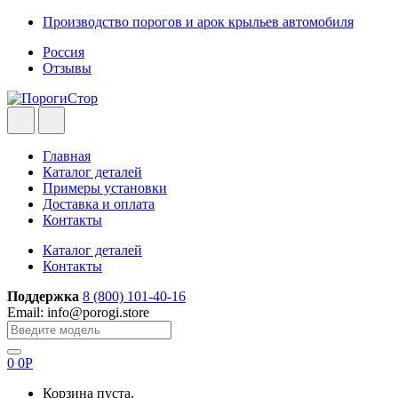
Skip
Skip
Производство порогов и арок крыльев автомобиля
to
to
Россия
navigation
content
Отзывы
Главная
Каталог деталей
Примеры установки
Доставка и оплата
Контакты
Каталог деталей
Контакты
Поддержка
8 (800) 101-40-16
Email: info@porogi.store
Search
for:
0
0
Р
Корзина пуста.