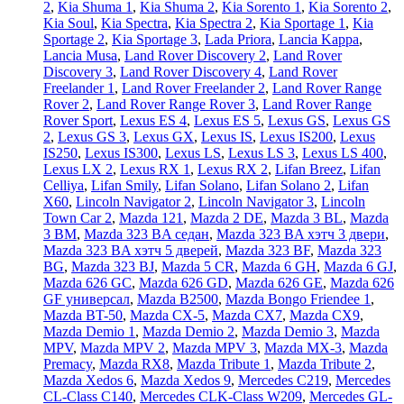
2
,
Kia Shuma 1
,
Kia Shuma 2
,
Kia Sorento 1
,
Kia Sorento 2
,
Kia Soul
,
Kia Spectra
,
Kia Spectra 2
,
Kia Sportage 1
,
Kia
Sportage 2
,
Kia Sportage 3
,
Lada Priora
,
Lancia Kappa
,
Lancia Musa
,
Land Rover Discovery 2
,
Land Rover
Discovery 3
,
Land Rover Discovery 4
,
Land Rover
Freelander 1
,
Land Rover Freelander 2
,
Land Rover Range
Rover 2
,
Land Rover Range Rover 3
,
Land Rover Range
Rover Sport
,
Lexus ES 4
,
Lexus ES 5
,
Lexus GS
,
Lexus GS
2
,
Lexus GS 3
,
Lexus GX
,
Lexus IS
,
Lexus IS200
,
Lexus
IS250
,
Lexus IS300
,
Lexus LS
,
Lexus LS 3
,
Lexus LS 400
,
Lexus LX 2
,
Lexus RX 1
,
Lexus RX 2
,
Lifan Breez
,
Lifan
Celliya
,
Lifan Smily
,
Lifan Solano
,
Lifan Solano 2
,
Lifan
X60
,
Lincoln Navigator 2
,
Lincoln Navigator 3
,
Lincoln
Town Car 2
,
Mazda 121
,
Mazda 2 DE
,
Mazda 3 BL
,
Mazda
3 BM
,
Mazda 323 BA седан
,
Mazda 323 BA хэтч 3 двери
,
Mazda 323 BA хэтч 5 дверей
,
Mazda 323 BF
,
Mazda 323
BG
,
Mazda 323 BJ
,
Mazda 5 CR
,
Mazda 6 GH
,
Mazda 6 GJ
,
Mazda 626 GC
,
Mazda 626 GD
,
Mazda 626 GE
,
Mazda 626
GF универсал
,
Mazda B2500
,
Mazda Bongo Friendee 1
,
Mazda BT-50
,
Mazda CX-5
,
Mazda CX7
,
Mazda CX9
,
Mazda Demio 1
,
Mazda Demio 2
,
Mazda Demio 3
,
Mazda
MPV
,
Mazda MPV 2
,
Mazda MPV 3
,
Mazda MX-3
,
Mazda
Premacy
,
Mazda RX8
,
Mazda Tribute 1
,
Mazda Tribute 2
,
Mazda Xedos 6
,
Mazda Xedos 9
,
Mercedes C219
,
Mercedes
CL-Class C140
,
Mercedes CLK-Class W209
,
Mercedes GL-