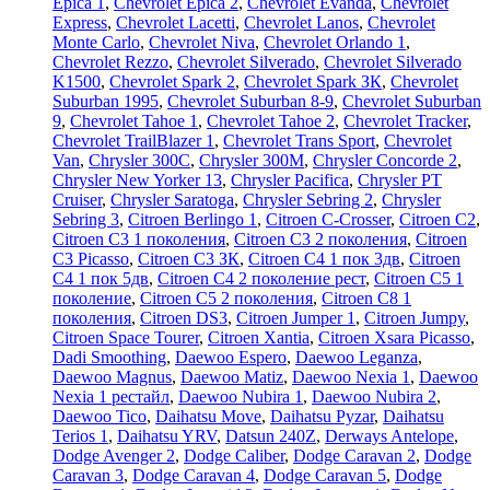
Epica 1
,
Chevrolet Epica 2
,
Chevrolet Evanda
,
Chevrolet
Express
,
Chevrolet Lacetti
,
Chevrolet Lanos
,
Chevrolet
Monte Carlo
,
Chevrolet Niva
,
Chevrolet Orlando 1
,
Chevrolet Rezzo
,
Chevrolet Silverado
,
Chevrolet Silverado
K1500
,
Chevrolet Spark 2
,
Chevrolet Spark ЗК
,
Chevrolet
Suburban 1995
,
Chevrolet Suburban 8-9
,
Chevrolet Suburban
9
,
Chevrolet Tahoe 1
,
Chevrolet Tahoe 2
,
Chevrolet Tracker
,
Chevrolet TrailBlazer 1
,
Chevrolet Trans Sport
,
Chevrolet
Van
,
Chrysler 300C
,
Chrysler 300M
,
Chrysler Concorde 2
,
Chrysler New Yorker 13
,
Chrysler Pacifica
,
Chrysler PT
Cruiser
,
Chrysler Saratoga
,
Chrysler Sebring 2
,
Chrysler
Sebring 3
,
Citroen Berlingo 1
,
Citroen C-Crosser
,
Citroen C2
,
Citroen C3 1 поколения
,
Citroen C3 2 поколения
,
Citroen
C3 Picasso
,
Citroen C3 ЗК
,
Citroen C4 1 пок 3дв
,
Citroen
C4 1 пок 5дв
,
Citroen C4 2 поколение рест
,
Citroen C5 1
поколение
,
Citroen C5 2 поколения
,
Citroen C8 1
поколения
,
Citroen DS3
,
Citroen Jumper 1
,
Citroen Jumpy
,
Citroen Space Tourer
,
Citroen Xantia
,
Citroen Xsara Picasso
,
Dadi Smoothing
,
Daewoo Espero
,
Daewoo Leganza
,
Daewoo Magnus
,
Daewoo Matiz
,
Daewoo Nexia 1
,
Daewoo
Nexia 1 рестайл
,
Daewoo Nubira 1
,
Daewoo Nubira 2
,
Daewoo Tico
,
Daihatsu Move
,
Daihatsu Pyzar
,
Daihatsu
Terios 1
,
Daihatsu YRV
,
Datsun 240Z
,
Derways Antelope
,
Dodge Avenger 2
,
Dodge Caliber
,
Dodge Caravan 2
,
Dodge
Caravan 3
,
Dodge Caravan 4
,
Dodge Caravan 5
,
Dodge