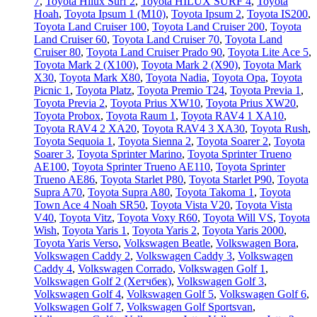
7
,
Toyota Hilux Surf 2
,
Toyota HILUX SURF 4
,
Toyota
Hoah
,
Toyota Ipsum 1 (М10)
,
Toyota Ipsum 2
,
Toyota IS200
,
Toyota Land Cruiser 100
,
Toyota Land Cruiser 200
,
Toyota
Land Cruiser 60
,
Toyota Land Cruiser 70
,
Toyota Land
Cruiser 80
,
Toyota Land Cruiser Prado 90
,
Toyota Lite Ace 5
,
Toyota Mark 2 (Х100)
,
Toyota Mark 2 (Х90)
,
Toyota Mark
X30
,
Toyota Mark X80
,
Toyota Nadia
,
Toyota Opa
,
Toyota
Picnic 1
,
Toyota Platz
,
Toyota Premio T24
,
Toyota Previa 1
,
Toyota Previa 2
,
Toyota Prius XW10
,
Toyota Prius XW20
,
Toyota Probox
,
Toyota Raum 1
,
Toyota RAV4 1 XA10
,
Toyota RAV4 2 XA20
,
Toyota RAV4 3 XA30
,
Toyota Rush
,
Toyota Sequoia 1
,
Toyota Sienna 2
,
Toyota Soarer 2
,
Toyota
Soarer 3
,
Toyota Sprinter Marino
,
Toyota Sprinter Trueno
AE100
,
Toyota Sprinter Trueno AE110
,
Toyota Sprinter
Trueno AE86
,
Toyota Starlet P80
,
Toyota Starlet P90
,
Toyota
Supra A70
,
Toyota Supra A80
,
Toyota Takoma 1
,
Toyota
Town Ace 4 Noah SR50
,
Toyota Vista V20
,
Toyota Vista
V40
,
Toyota Vitz
,
Toyota Voxy R60
,
Toyota Will VS
,
Toyota
Wish
,
Toyota Yaris 1
,
Toyota Yaris 2
,
Toyota Yaris 2000
,
Toyota Yaris Verso
,
Volkswagen Beatle
,
Volkswagen Bora
,
Volkswagen Caddy 2
,
Volkswagen Caddy 3
,
Volkswagen
Caddy 4
,
Volkswagen Corrado
,
Volkswagen Golf 1
,
Volkswagen Golf 2 (Хетчбек)
,
Volkswagen Golf 3
,
Volkswagen Golf 4
,
Volkswagen Golf 5
,
Volkswagen Golf 6
,
Volkswagen Golf 7
,
Volkswagen Golf Sportsvan
,