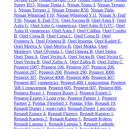
Sunny B15
,
Nissan Teana 1
,
Nissan Teana 3
,
Nissan Terrano
1
,
Nissan Terrano 2
,
Nissan Terrano R50
,
Nissan Tiida
,
Nissan Wingroad Y10
,
Nissan Wingroad Y11
,
Nissan X-Trail
T30
,
Nissan X-Trail T31
,
Opel Ascona B
,
Opel Astra F
,
Opel
Astra G
,
Opel Astra G универсал
,
Opel Astra H GTC
,
Opel
Astra H универсал
,
Opel Astra J
,
Opel Calibra
,
Opel Combo
B
,
Opel Corsa B
,
Opel Corsa C
,
Opel Corsa D
,
Opel
Frontera A
,
Opel Frontera B
,
Opel Insignia
,
Opel Kadett E
,
Opel Meriva A
,
Opel Meriva B
,
Opel Mokka
,
Opel
Monterey
,
Opel Olympia 1
,
Opel Omega B
,
Opel Sintra
,
Opel Tigra A
,
Opel Vectra A
,
Opel Vectra B
,
Opel Vectra C
,
Opel Vectra В
,
Opel Zafira A
,
Opel Zafira B
,
Opel Zafira C
,
Peugeot 1007
,
Peugeot 106
,
Peugeot 107
,
Peugeot 206
,
Peugeot 207
,
Peugeot 208
,
Peugeot 290
,
Peugeot 3008
,
Peugeot 307
,
Peugeot 4008
,
Peugeot 406
,
Peugeot 407
,
Peugeot 407 универсал
,
Peugeot 408 1 поколения
,
Peugeot
508 1 поколения
,
Peugeot 605
,
Peugeot 607
,
Peugeot 806
,
Peugeot Boxer 1
,
Peugeot Boxer 3
,
Peugeot Expert 2
,
Peugeot Expert 3 Long type
,
Peugeot Partner 1
,
Peugeot
Partner 2
,
Pontiac Fierebird 3
,
Pontiac Vibe
,
Renault 19
,
Renault Duster 1 дорестайл
,
Renault Duster 1 рестайл
,
Renault Espace 4
,
Renault Fluence
,
Renault Kangoo 1
,
Renault Kangoo 2
,
Renault Kaptur 1
,
Renault Koleos
,
Renault Laguna 1
,
Renault Laguna 3
,
Renault Latitude
,