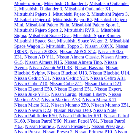
Montero Sport
,
Mitsubishi Outlander 1
,
Mitsubishi Outlander
2
,
Mitsubishi Outlander 3
,
Mitsubishi Outlander XL
,
Mitsubishi Pajero 1
,
Mitsubishi Pajero 2
,
Mitsubishi Pajero 3
,
Mitsubishi Pajero 4
,
Mitsubishi Pajero IO
,
Mitsubishi Pajero
Mini
,
Mitsubishi Pajero Pinin
,
Mitsubishi Pajero Sport 1
,
Mitsubishi Pajero Sport 2
,
Mitsubishi RVR 1
,
Mitsubishi
Sigma
,
Mitsubishi Space Gear
,
Mitsubishi Space Runner
,
Mitsubishi Space Star
,
Mitsubishi Space Wagon 2
,
Mitsubishi
Space Wagon 3
,
Mitsubishi Toppo 3
,
Nissan 100NX
,
Nissan
180SX
,
Nissan 200SX
,
Nissan 240SX S14
,
Nissan 300zx
Z31
,
Nissan AD Y11
,
Nissan Almera Classic
,
Nissan Almera
G15
,
Nissan Almera N15
,
Nissan Almera Tino
,
Nissan
Avenir
,
Nissan Avenir W11 ЗК
,
Nissan Bassara
,
Nissan
Bluebird Sylphy
,
Nissan Bluebird U13
,
Nissan Bluebird U14
,
Nissan Cedric Y31
,
Nissan Cedric Y34
,
Nissan Cefiro A31
,
Nissan Cube Z10
,
Nissan Cube Z11
,
Nissan Datsun D21
,
Nissan Elgrand E50
,
Nissan Elgrand E51
,
Nissan Expert
,
Nissan Juke YF15
,
Nissan Largo
,
Nissan Liberty
,
Nissan
Maxima A32
,
Nissan Maxima A33
,
Nissan Micra K11
,
Nissan Micra K12
,
Nissan Murano Z50
,
Nissan Murano Z51
,
Nissan Navara D22
,
Nissan Navara D40
,
Nissan Note
,
Nissan Pathfinder R50
,
Nissan Pathfinder R51
,
Nissan Patrol
K160
,
Nissan Patrol Y60
,
Nissan Patrol Y61
,
Nissan Patrol
Y62
,
Nissan Prairie 2
,
Nissan Presage 1
,
Nissan Presage 2
,
Nissan Presea
,
Nissan Presea 2
,
Nissan Primera P10
,
Nissan