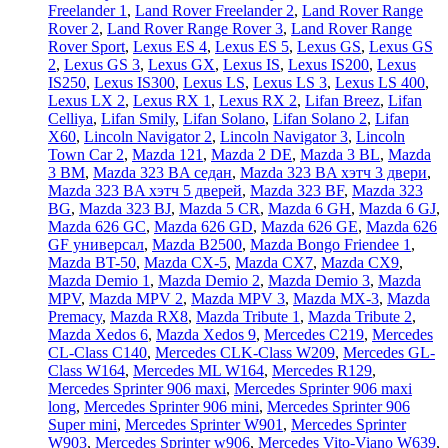
Freelander 1
,
Land Rover Freelander 2
,
Land Rover Range
Rover 2
,
Land Rover Range Rover 3
,
Land Rover Range
Rover Sport
,
Lexus ES 4
,
Lexus ES 5
,
Lexus GS
,
Lexus GS
2
,
Lexus GS 3
,
Lexus GX
,
Lexus IS
,
Lexus IS200
,
Lexus
IS250
,
Lexus IS300
,
Lexus LS
,
Lexus LS 3
,
Lexus LS 400
,
Lexus LX 2
,
Lexus RX 1
,
Lexus RX 2
,
Lifan Breez
,
Lifan
Celliya
,
Lifan Smily
,
Lifan Solano
,
Lifan Solano 2
,
Lifan
X60
,
Lincoln Navigator 2
,
Lincoln Navigator 3
,
Lincoln
Town Car 2
,
Mazda 121
,
Mazda 2 DE
,
Mazda 3 BL
,
Mazda
3 BM
,
Mazda 323 BA седан
,
Mazda 323 BA хэтч 3 двери
,
Mazda 323 BA хэтч 5 дверей
,
Mazda 323 BF
,
Mazda 323
BG
,
Mazda 323 BJ
,
Mazda 5 CR
,
Mazda 6 GH
,
Mazda 6 GJ
,
Mazda 626 GC
,
Mazda 626 GD
,
Mazda 626 GE
,
Mazda 626
GF универсал
,
Mazda B2500
,
Mazda Bongo Friendee 1
,
Mazda BT-50
,
Mazda CX-5
,
Mazda CX7
,
Mazda CX9
,
Mazda Demio 1
,
Mazda Demio 2
,
Mazda Demio 3
,
Mazda
MPV
,
Mazda MPV 2
,
Mazda MPV 3
,
Mazda MX-3
,
Mazda
Premacy
,
Mazda RX8
,
Mazda Tribute 1
,
Mazda Tribute 2
,
Mazda Xedos 6
,
Mazda Xedos 9
,
Mercedes C219
,
Mercedes
CL-Class C140
,
Mercedes CLK-Class W209
,
Mercedes GL-
Class W164
,
Mercedes ML W164
,
Mercedes R129
,
Mercedes Sprinter 906 maxi
,
Mercedes Sprinter 906 maxi
long
,
Mercedes Sprinter 906 mini
,
Mercedes Sprinter 906
Super mini
,
Mercedes Sprinter W901
,
Mercedes Sprinter
W903
,
Mercedes Sprinter w906
,
Mercedes Vito-Viano W639
,