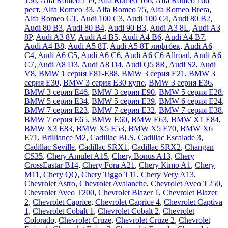
156
,
Alfa Romeo 159
,
Alfa Romeo 166
,
Alfa Romeo 166
рест
,
Alfa Romeo 33
,
Alfa Romeo 75
,
Alfa Romeo Brera
,
Alfa Romeo GT
,
Audi 100 C3
,
Audi 100 C4
,
Audi 80 B2
,
Audi 80 B3
,
Audi 80 B4
,
Audi 90 B3
,
Audi A3 8L
,
Audi A3
8P
,
Audi A3 8V
,
Audi A4 B5
,
Audi A4 B6
,
Audi A4 B7
,
Audi A4 B8
,
Audi A5 8T
,
Audi A5 8T лифтбек
,
Audi A6
C4
,
Audi A6 C5
,
Audi A6 C6
,
Audi A6 C6 Allroad
,
Audi A6
C7
,
Audi A8 D3
,
Audi A8 D4
,
Audi Q5 8R
,
Audi S2
,
Audi
V8
,
BMW 1 серия E81-E88
,
BMW 3 серия E21
,
BMW 3
серия E30
,
BMW 3 серия E30 купе
,
BMW 3 серия E36
,
BMW 3 серия E46
,
BMW 3 серия E90
,
BMW 5 серия E28
,
BMW 5 серия E34
,
BMW 5 серия E39
,
BMW 6 серия E24
,
BMW 7 серия E23
,
BMW 7 серия E32
,
BMW 7 серия E38
,
BMW 7 серия E65
,
BMW E60
,
BMW E63
,
BMW X1 E84
,
BMW X3 E83
,
BMW X5 E53
,
BMW X5 E70
,
BMW X6
E71
,
Brilliance M2
,
Cadillac BLS
,
Cadillac Escalade 3
,
Cadillac Seville
,
Cadillac SRX1
,
Cadillac SRX2
,
Changan
CS35
,
Chery Amulet A15
,
Chery Bonus A13
,
Chery
CrossEastar B14
,
Chery Fora A21
,
Chery Kimo A1
,
Chery
M11
,
Chery QQ
,
Chery Tiggo T11
,
Chery Very A13
,
Chevrolet Astro
,
Chevrolet Avalanche
,
Chevrolet Aveo T250
,
Chevrolet Aveo Т200
,
Chevrolet Blazer 1
,
Chevrolet Blazer
2
,
Chevrolet Caprice
,
Chevrolet Caprice 4
,
Chevrolet Captiva
1
,
Chevrolet Cobalt 1
,
Chevrolet Cobalt 2
,
Chevrolet
Colorado
,
Chevrolet Cruze
,
Chevrolet Cruze 2
,
Chevrolet