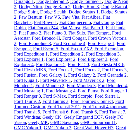
Durango 1
,
Dodge Interpid 2
,
Dodge Journeo 1
,
Dodge Neon
2
,
Dodge Nitro
,
Dodge Ram 2
,
Dodge Ram 3
,
Dodge Ram 4
,
Dodge Spirit
,
Dodge Stealth
,
Dodge Stratus 1
,
Dodge Stratus
2
,
Faw Besturn
,
Faw V5
,
Faw Vita
,
Fiat Albea
,
Fiat
Barchetta
,
Fiat Bravo 1
,
Fiat Cinquecento
,
Fiat Coupe
,
Fiat
Doblo
,
Fiat Ducato 244
,
Fiat Marea
,
Fiat Palio 1
,
Fiat Panda
2
,
Fiat Punto 2
,
Fiat Punto 3
,
Fiat Stilo
,
Fiat Tempra
,
Ford
Aerostar
,
Ford Bronco-II
,
Ford Cougar
,
Ford Crown Victoria
2
,
Ford Econoline 3
,
Ford Econoline 4
,
Ford Escape 1
,
Ford
Escape 2
,
Ford Escort 5
,
Ford Escort ZX2
,
Ford Excursion
,
Ford Expedition 1
,
Ford Expedition 2
,
Ford Expedition 3
,
Ford Explorer 1
,
Ford Explorer 2
,
Ford Explorer 3
,
Ford
Explorer 4
,
Ford Explorer 5
,
Ford F-150
,
Ford Fiesta MK 6
,
Ford Fiesta MK5
,
Ford Focus 1
,
Ford Focus 2
,
Ford Focus 3
,
Ford Fusion
,
Ford Galaxy 1
,
Ford Galaxy 2
,
Ford Granada 2
,
Ford Kuga 1
,
Ford Maverick 1
,
Ford Maverick 2
,
Ford
Mondeo 1
,
Ford Mondeo 2
,
Ford Mondeo 3
,
Ford Mondeo 4
,
Ford Mustang 1
,
Ford Mustang 4
,
Ford Puma
,
Ford Ranger 1
,
Ford Ranger 3
,
Ford S-Max
,
Ford Scorpio
,
Ford Sierra 1
,
Ford Taurus 2
,
Ford Taurus 3
,
Ford Tourneo Connect
,
Ford
Tourneo Custom
,
Ford Transit 2011
,
Ford Transit 4 коротыш
,
Ford Transit 5
,
Ford Transit 6
,
Ford Transit 6
,
Ford Transit 7
,
Ford Windstar
,
Geely CK
,
Geely Emgrand EC7
,
Geely FC
Vision
,
Geely МК
,
GMC Savanna
,
GMC Suburban 11
,
GMC Yukon 1
,
GMC Yukon 2
,
Great Wall Hover H3
,
Great