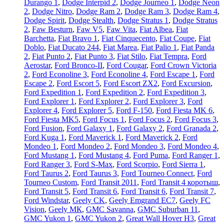
Durango 1
,
Dodge Interpid 2
,
Dodge Journeo 1
,
Dodge Neon
2
,
Dodge Nitro
,
Dodge Ram 2
,
Dodge Ram 3
,
Dodge Ram 4
,
Dodge Spirit
,
Dodge Stealth
,
Dodge Stratus 1
,
Dodge Stratus
2
,
Faw Besturn
,
Faw V5
,
Faw Vita
,
Fiat Albea
,
Fiat
Barchetta
,
Fiat Bravo 1
,
Fiat Cinquecento
,
Fiat Coupe
,
Fiat
Doblo
,
Fiat Ducato 244
,
Fiat Marea
,
Fiat Palio 1
,
Fiat Panda
2
,
Fiat Punto 2
,
Fiat Punto 3
,
Fiat Stilo
,
Fiat Tempra
,
Ford
Aerostar
,
Ford Bronco-II
,
Ford Cougar
,
Ford Crown Victoria
2
,
Ford Econoline 3
,
Ford Econoline 4
,
Ford Escape 1
,
Ford
Escape 2
,
Ford Escort 5
,
Ford Escort ZX2
,
Ford Excursion
,
Ford Expedition 1
,
Ford Expedition 2
,
Ford Expedition 3
,
Ford Explorer 1
,
Ford Explorer 2
,
Ford Explorer 3
,
Ford
Explorer 4
,
Ford Explorer 5
,
Ford F-150
,
Ford Fiesta MK 6
,
Ford Fiesta MK5
,
Ford Focus 1
,
Ford Focus 2
,
Ford Focus 3
,
Ford Fusion
,
Ford Galaxy 1
,
Ford Galaxy 2
,
Ford Granada 2
,
Ford Kuga 1
,
Ford Maverick 1
,
Ford Maverick 2
,
Ford
Mondeo 1
,
Ford Mondeo 2
,
Ford Mondeo 3
,
Ford Mondeo 4
,
Ford Mustang 1
,
Ford Mustang 4
,
Ford Puma
,
Ford Ranger 1
,
Ford Ranger 3
,
Ford S-Max
,
Ford Scorpio
,
Ford Sierra 1
,
Ford Taurus 2
,
Ford Taurus 3
,
Ford Tourneo Connect
,
Ford
Tourneo Custom
,
Ford Transit 2011
,
Ford Transit 4 коротыш
,
Ford Transit 5
,
Ford Transit 6
,
Ford Transit 6
,
Ford Transit 7
,
Ford Windstar
,
Geely CK
,
Geely Emgrand EC7
,
Geely FC
Vision
,
Geely МК
,
GMC Savanna
,
GMC Suburban 11
,
GMC Yukon 1
,
GMC Yukon 2
,
Great Wall Hover H3
,
Great