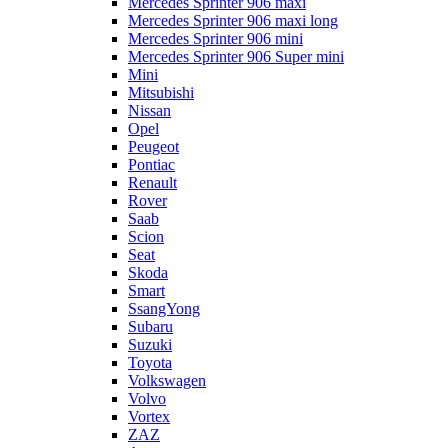
Mercedes Sprinter 906 maxi
Mercedes Sprinter 906 maxi long
Mercedes Sprinter 906 mini
Mercedes Sprinter 906 Super mini
Mini
Mitsubishi
Nissan
Opel
Peugeot
Pontiac
Renault
Rover
Saab
Scion
Seat
Skoda
Smart
SsangYong
Subaru
Suzuki
Toyota
Volkswagen
Volvo
Vortex
ZAZ