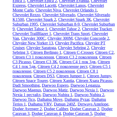
Epica 1
,
Chevrolet Epica 2
,
Chevrolet Evanda
,
Chevrolet
Express
,
Chevrolet Lacetti
,
Chevrolet Lanos
,
Chevrolet
Monte Carlo
,
Chevrolet Niva
,
Chevrolet Orlando 1
,
Chevrolet Rezzo
,
Chevrolet Silverado
,
Chevrolet Silverado
K1500
,
Chevrolet Spark 2
,
Chevrolet Spark ЗК
,
Chevrolet
Suburban 1995
,
Chevrolet Suburban 8-9
,
Chevrolet Suburban
9
,
Chevrolet Tahoe 1
,
Chevrolet Tahoe 2
,
Chevrolet Tracker
,
Chevrolet TrailBlazer 1
,
Chevrolet Trans Sport
,
Chevrolet
Van
,
Chrysler 300C
,
Chrysler 300M
,
Chrysler Concorde 2
,
Chrysler New Yorker 13
,
Chrysler Pacifica
,
Chrysler PT
Cruiser
,
Chrysler Saratoga
,
Chrysler Sebring 2
,
Chrysler
Sebring 3
,
Citroen Berlingo 1
,
Citroen C-Crosser
,
Citroen C2
,
Citroen C3 1 поколения
,
Citroen C3 2 поколения
,
Citroen
C3 Picasso
,
Citroen C3 ЗК
,
Citroen C4 1 пок 3дв
,
Citroen
C4 1 пок 5дв
,
Citroen C4 2 поколение рест
,
Citroen C5 1
поколение
,
Citroen C5 2 поколения
,
Citroen C8 1
поколения
,
Citroen DS3
,
Citroen Jumper 1
,
Citroen Jumpy
,
Citroen Space Tourer
,
Citroen Xantia
,
Citroen Xsara Picasso
,
Dadi Smoothing
,
Daewoo Espero
,
Daewoo Leganza
,
Daewoo Magnus
,
Daewoo Matiz
,
Daewoo Nexia 1
,
Daewoo
Nexia 1 рестайл
,
Daewoo Nubira 1
,
Daewoo Nubira 2
,
Daewoo Tico
,
Daihatsu Move
,
Daihatsu Pyzar
,
Daihatsu
Terios 1
,
Daihatsu YRV
,
Datsun 240Z
,
Derways Antelope
,
Dodge Avenger 2
,
Dodge Caliber
,
Dodge Caravan 2
,
Dodge
Caravan 3
,
Dodge Caravan 4
,
Dodge Caravan 5
,
Dodge