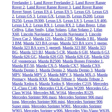
Freelander 1
,
Land Rover Freelander 2
,
Land Rover Range
Rover 2
,
Land Rover Range Rover 3
,
Land Rover Range
Rover Sport
,
Lexus ES 4
,
Lexus ES 5
,
Lexus GS
,
Lexus GS
2
,
Lexus GS 3
,
Lexus GX
,
Lexus IS
,
Lexus IS200
,
Lexus
IS250
,
Lexus IS300
,
Lexus LS
,
Lexus LS 3
,
Lexus LS 400
,
Lexus LX 2
,
Lexus RX 1
,
Lexus RX 2
,
Lifan Breez
,
Lifan
Celliya
,
Lifan Smily
,
Lifan Solano
,
Lifan Solano 2
,
Lifan
X60
,
Lincoln Navigator 2
,
Lincoln Navigator 3
,
Lincoln
Town Car 2
,
Mazda 121
,
Mazda 2 DE
,
Mazda 3 BL
,
Mazda
3 BM
,
Mazda 323 BA седан
,
Mazda 323 BA хэтч 3 двери
,
Mazda 323 BA хэтч 5 дверей
,
Mazda 323 BF
,
Mazda 323
BG
,
Mazda 323 BJ
,
Mazda 5 CR
,
Mazda 6 GH
,
Mazda 6 GJ
,
Mazda 626 GC
,
Mazda 626 GD
,
Mazda 626 GE
,
Mazda 626
GF универсал
,
Mazda B2500
,
Mazda Bongo Friendee 1
,
Mazda BT-50
,
Mazda CX-5
,
Mazda CX7
,
Mazda CX9
,
Mazda Demio 1
,
Mazda Demio 2
,
Mazda Demio 3
,
Mazda
MPV
,
Mazda MPV 2
,
Mazda MPV 3
,
Mazda MX-3
,
Mazda
Premacy
,
Mazda RX8
,
Mazda Tribute 1
,
Mazda Tribute 2
,
Mazda Xedos 6
,
Mazda Xedos 9
,
Mercedes C219
,
Mercedes
CL-Class C140
,
Mercedes CLK-Class W209
,
Mercedes GL-
Class W164
,
Mercedes ML W164
,
Mercedes R129
,
Mercedes Sprinter 906 maxi
,
Mercedes Sprinter 906 maxi
long
,
Mercedes Sprinter 906 mini
,
Mercedes Sprinter 906
Super mini
,
Mercedes Sprinter W901
,
Mercedes Sprinter
W903
,
Mercedes Sprinter w906
,
Mercedes Vito-Viano W639
,