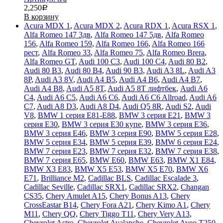
2,250
Р
В корзину
Acura MDX 1
,
Acura MDX 2
,
Acura RDX 1
,
Acura RSX 1
,
Alfa Romeo 147 3дв
,
Alfa Romeo 147 5дв
,
Alfa Romeo
156
,
Alfa Romeo 159
,
Alfa Romeo 166
,
Alfa Romeo 166
рест
,
Alfa Romeo 33
,
Alfa Romeo 75
,
Alfa Romeo Brera
,
Alfa Romeo GT
,
Audi 100 C3
,
Audi 100 C4
,
Audi 80 B2
,
Audi 80 B3
,
Audi 80 B4
,
Audi 90 B3
,
Audi A3 8L
,
Audi A3
8P
,
Audi A3 8V
,
Audi A4 B5
,
Audi A4 B6
,
Audi A4 B7
,
Audi A4 B8
,
Audi A5 8T
,
Audi A5 8T лифтбек
,
Audi A6
C4
,
Audi A6 C5
,
Audi A6 C6
,
Audi A6 C6 Allroad
,
Audi A6
C7
,
Audi A8 D3
,
Audi A8 D4
,
Audi Q5 8R
,
Audi S2
,
Audi
V8
,
BMW 1 серия E81-E88
,
BMW 3 серия E21
,
BMW 3
серия E30
,
BMW 3 серия E30 купе
,
BMW 3 серия E36
,
BMW 3 серия E46
,
BMW 3 серия E90
,
BMW 5 серия E28
,
BMW 5 серия E34
,
BMW 5 серия E39
,
BMW 6 серия E24
,
BMW 7 серия E23
,
BMW 7 серия E32
,
BMW 7 серия E38
,
BMW 7 серия E65
,
BMW E60
,
BMW E63
,
BMW X1 E84
,
BMW X3 E83
,
BMW X5 E53
,
BMW X5 E70
,
BMW X6
E71
,
Brilliance M2
,
Cadillac BLS
,
Cadillac Escalade 3
,
Cadillac Seville
,
Cadillac SRX1
,
Cadillac SRX2
,
Changan
CS35
,
Chery Amulet A15
,
Chery Bonus A13
,
Chery
CrossEastar B14
,
Chery Fora A21
,
Chery Kimo A1
,
Chery
M11
,
Chery QQ
,
Chery Tiggo T11
,
Chery Very A13
,
Chevrolet Astro
,
Chevrolet Avalanche
,
Chevrolet Aveo T250
,