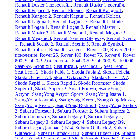
Renault Duster 1 дорестайл
,
Renault Duster 1 рестайл
,
Renault Espace 4
,
Renault Fluence
,
Renault Kangoo 1
,
Renault Kangoo 2
,
Renault Kaptur 1
,
Renault Koleos
,
Renault Laguna 1
,
Renault Laguna 3
,
Renault Latitude
,
Renault Logan 1
,
Renault Logan 2
,
Renault Master 1
,
Renault Master 2
,
Renault Megane 1
,
Renault Megane 2
,
Renault Megane 3
,
Renault Sandero Stepway
,
Renault Scenic
1
,
Renault Scenic 2
,
Renault Scenic 3
,
Renault Symbol
,
Renault Trafic 2
,
Renault Twingo 1
,
Rover 200
,
Rover 200 2
поколение
,
Rover 25
,
Rover 400
,
Rover 75
,
Rover 8
,
Rover
800
,
Saab 9-3 2 поколение
,
Saab 9-5
,
Saab 900
,
Saab 9000
,
Saab 99
,
Scion xB
,
Seat Ibiza 3
,
Seat Inca 1
,
Seat Leon 1
,
Seat Leon 2
,
Skoda Fabia 1
,
Skoda Fabia 2
,
Skoda Felicia
,
Skoda Octavia A4
,
Skoda Octavia A5
,
Skoda Octavia A7
,
Skoda Rapid 1
,
Skoda Rapid 2
,
Skoda Roomster
,
Skoda
Superb 1
,
Skoda Superb 2
,
Smart Fortwo
,
SsangYong
Actyon
,
SsangYong Actyon Sports
,
SsangYong Istana 1
,
SsangYong Korando
,
SsangYong Kyron
,
SsangYong Musso
,
SsangYong Rexton
,
SsangYong Rodius 1
,
SsangYong Rodius
2
,
Subaru Forester 1
,
Subaru Forester 2
,
Subaru Impreza 2
,
Subaru Impreza 3
,
Subaru Legacy 1
,
Subaru Legacy 2
,
Subaru Legacy 3
,
Subaru Legacy 4
,
Subaru Legacy B9
,
Subaru Legacy(outback) B14
,
Subaru Outback 2
,
Subaru
Outback 3
,
Subaru Outback B13
,
Subaru Tribeca B9
,
Subaru
Vivio
,
Suzuki Aerio
,
Suzuki Alto 5
,
Suzuki Escudo 1
,
Suzuki