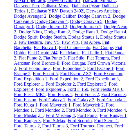
Nexia 1 рестайл
,
Daewoo Nubira 1
,
Daewoo Nubira 2
,
Daewoo Tico
,
Daihatsu Move
,
Daihatsu Pyzar
,
Daihatsu
Terios 1
,
Daihatsu YRV
,
Datsun 240Z
,
Derways Antelope
,
Dodge Avenger 2
,
Dodge Caliber
,
Dodge Caravan 2
,
Dodge
Caravan 3
,
Dodge Caravan 4
,
Dodge Caravan 5
,
Dodge
Durango 1
,
Dodge Interpid 2
,
Dodge Journeo 1
,
Dodge Neon
2
,
Dodge Nitro
,
Dodge Ram 2
,
Dodge Ram 3
,
Dodge Ram 4
,
Dodge Spirit
,
Dodge Stealth
,
Dodge Stratus 1
,
Dodge Stratus
2
,
Faw Besturn
,
Faw V5
,
Faw Vita
,
Fiat Albea
,
Fiat
Barchetta
,
Fiat Bravo 1
,
Fiat Cinquecento
,
Fiat Coupe
,
Fiat
Doblo
,
Fiat Ducato 244
,
Fiat Marea
,
Fiat Palio 1
,
Fiat Panda
2
,
Fiat Punto 2
,
Fiat Punto 3
,
Fiat Stilo
,
Fiat Tempra
,
Ford
Aerostar
,
Ford Bronco-II
,
Ford Cougar
,
Ford Crown Victoria
2
,
Ford Econoline 3
,
Ford Econoline 4
,
Ford Escape 1
,
Ford
Escape 2
,
Ford Escort 5
,
Ford Escort ZX2
,
Ford Excursion
,
Ford Expedition 1
,
Ford Expedition 2
,
Ford Expedition 3
,
Ford Explorer 1
,
Ford Explorer 2
,
Ford Explorer 3
,
Ford
Explorer 4
,
Ford Explorer 5
,
Ford F-150
,
Ford Fiesta MK 6
,
Ford Fiesta MK5
,
Ford Focus 1
,
Ford Focus 2
,
Ford Focus 3
,
Ford Fusion
,
Ford Galaxy 1
,
Ford Galaxy 2
,
Ford Granada 2
,
Ford Kuga 1
,
Ford Maverick 1
,
Ford Maverick 2
,
Ford
Mondeo 1
,
Ford Mondeo 2
,
Ford Mondeo 3
,
Ford Mondeo 4
,
Ford Mustang 1
,
Ford Mustang 4
,
Ford Puma
,
Ford Ranger 1
,
Ford Ranger 3
,
Ford S-Max
,
Ford Scorpio
,
Ford Sierra 1
,
Ford Taurus 2
,
Ford Taurus 3
,
Ford Tourneo Connect
,
Ford