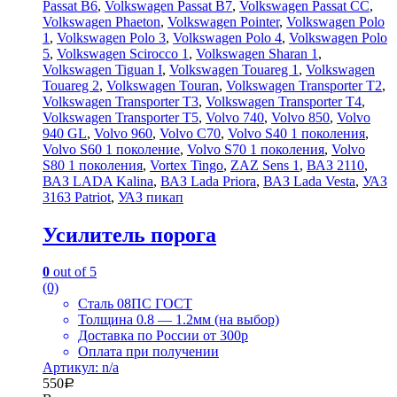
Passat B6
,
Volkswagen Passat B7
,
Volkswagen Passat CC
,
Volkswagen Phaeton
,
Volkswagen Pointer
,
Volkswagen Polo
1
,
Volkswagen Polo 3
,
Volkswagen Polo 4
,
Volkswagen Polo
5
,
Volkswagen Scirocco 1
,
Volkswagen Sharan 1
,
Volkswagen Tiguan I
,
Volkswagen Touareg 1
,
Volkswagen
Touareg 2
,
Volkswagen Touran
,
Volkswagen Transporter T2
,
Volkswagen Transporter T3
,
Volkswagen Transporter T4
,
Volkswagen Transporter T5
,
Volvo 740
,
Volvo 850
,
Volvo
940 GL
,
Volvo 960
,
Volvo C70
,
Volvo S40 1 поколения
,
Volvo S60 1 поколение
,
Volvo S70 1 поколения
,
Volvo
S80 1 поколения
,
Vortex Tingo
,
ZAZ Sens 1
,
ВАЗ 2110
,
ВАЗ LADA Kalina
,
ВАЗ Lada Priora
,
ВАЗ Lada Vesta
,
УАЗ
3163 Patriot
,
УАЗ пикап
Усилитель порога
0
out of 5
(0)
Сталь 08ПС ГОСТ
Толщина 0.8 — 1.2мм (на выбор)
Доставка по России от 300р
Оплата при получении
Артикул: n/a
550
Р