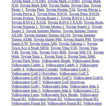
Toyota Mark 2 (Х100)
,
Toyota Mark 2 (Х90)
,
Toyota Mark
X30
,
Toyota Mark X80
,
Toyota Nadia
,
Toyota Opa
,
Toyota
Picnic 1
,
Toyota Platz
,
Toyota Premio T24
,
Toyota Previa 1
,
Toyota Previa 2
,
Toyota Prius XW10
,
Toyota Prius XW20
,
Toyota Probox
,
Toyota Raum 1
,
Toyota RAV4 1 XA10
,
Toyota RAV4 2 XA20
,
Toyota RAV4 3 XA30
,
Toyota Rush
,
Toyota Sequoia 1
,
Toyota Sienna 2
,
Toyota Soarer 2
,
Toyota
Soarer 3
,
Toyota Sprinter Marino
,
Toyota Sprinter Trueno
AE100
,
Toyota Sprinter Trueno AE110
,
Toyota Sprinter
Trueno AE86
,
Toyota Starlet P80
,
Toyota Starlet P90
,
Toyota
Supra A70
,
Toyota Supra A80
,
Toyota Takoma 1
,
Toyota
Town Ace 4 Noah SR50
,
Toyota Vista V20
,
Toyota Vista
V40
,
Toyota Vitz
,
Toyota Voxy R60
,
Toyota Will VS
,
Toyota
Wish
,
Toyota Yaris 1
,
Toyota Yaris 2
,
Toyota Yaris 2000
,
Toyota Yaris Verso
,
Volkswagen Beatle
,
Volkswagen Bora
,
Volkswagen Caddy 2
,
Volkswagen Caddy 3
,
Volkswagen
Caddy 4
,
Volkswagen Corrado
,
Volkswagen Golf 1
,
Volkswagen Golf 2 (Хетчбек)
,
Volkswagen Golf 3
,
Volkswagen Golf 4
,
Volkswagen Golf 5
,
Volkswagen Golf 6
,
Volkswagen Golf 7
,
Volkswagen Golf Sportsvan
,
Volkswagen Golf+
,
Volkswagen Jetta
,
Volkswagen Jetta 3
,
Volkswagen Jetta 5
,
Volkswagen Jetta 6
,
Volkswagen LT2
,
Volkswagen Lupo
,
Volkswagen New Beatle
,
Volkswagen
Passat B1
,
Volkswagen Passat B2
,
Volkswagen Passat B3
,
Volkswagen Passat B4
,
Volkswagen Passat B5
,
Volkswagen