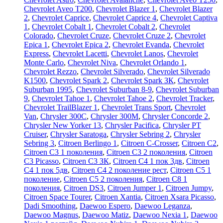
Chevrolet Aveo Т200
,
Chevrolet Blazer 1
,
Chevrolet Blazer
2
,
Chevrolet Caprice
,
Chevrolet Caprice 4
,
Chevrolet Captiva
1
,
Chevrolet Cobalt 1
,
Chevrolet Cobalt 2
,
Chevrolet
Colorado
,
Chevrolet Cruze
,
Chevrolet Cruze 2
,
Chevrolet
Epica 1
,
Chevrolet Epica 2
,
Chevrolet Evanda
,
Chevrolet
Express
,
Chevrolet Lacetti
,
Chevrolet Lanos
,
Chevrolet
Monte Carlo
,
Chevrolet Niva
,
Chevrolet Orlando 1
,
Chevrolet Rezzo
,
Chevrolet Silverado
,
Chevrolet Silverado
K1500
,
Chevrolet Spark 2
,
Chevrolet Spark ЗК
,
Chevrolet
Suburban 1995
,
Chevrolet Suburban 8-9
,
Chevrolet Suburban
9
,
Chevrolet Tahoe 1
,
Chevrolet Tahoe 2
,
Chevrolet Tracker
,
Chevrolet TrailBlazer 1
,
Chevrolet Trans Sport
,
Chevrolet
Van
,
Chrysler 300C
,
Chrysler 300M
,
Chrysler Concorde 2
,
Chrysler New Yorker 13
,
Chrysler Pacifica
,
Chrysler PT
Cruiser
,
Chrysler Saratoga
,
Chrysler Sebring 2
,
Chrysler
Sebring 3
,
Citroen Berlingo 1
,
Citroen C-Crosser
,
Citroen C2
,
Citroen C3 1 поколения
,
Citroen C3 2 поколения
,
Citroen
C3 Picasso
,
Citroen C3 ЗК
,
Citroen C4 1 пок 3дв
,
Citroen
C4 1 пок 5дв
,
Citroen C4 2 поколение рест
,
Citroen C5 1
поколение
,
Citroen C5 2 поколения
,
Citroen C8 1
поколения
,
Citroen DS3
,
Citroen Jumper 1
,
Citroen Jumpy
,
Citroen Space Tourer
,
Citroen Xantia
,
Citroen Xsara Picasso
,
Dadi Smoothing
,
Daewoo Espero
,
Daewoo Leganza
,
Daewoo Magnus
,
Daewoo Matiz
,
Daewoo Nexia 1
,
Daewoo