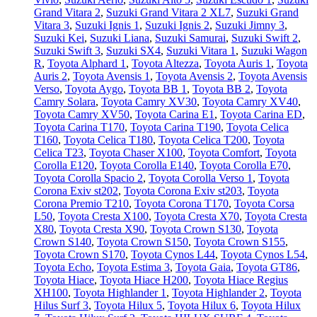
Grand Vitara 2
,
Suzuki Grand Vitara 2 XL7
,
Suzuki Grand
Vitara 3
,
Suzuki Ignis 1
,
Suzuki Ignis 2
,
Suzuki Jimny 3
,
Suzuki Kei
,
Suzuki Liana
,
Suzuki Samurai
,
Suzuki Swift 2
,
Suzuki Swift 3
,
Suzuki SX4
,
Suzuki Vitara 1
,
Suzuki Wagon
R
,
Toyota Alphard 1
,
Toyota Altezza
,
Toyota Auris 1
,
Toyota
Auris 2
,
Toyota Avensis 1
,
Toyota Avensis 2
,
Toyota Avensis
Verso
,
Toyota Aygo
,
Toyota BB 1
,
Toyota BB 2
,
Toyota
Camry Solara
,
Toyota Camry XV30
,
Toyota Camry XV40
,
Toyota Camry XV50
,
Toyota Carina E1
,
Toyota Carina ED
,
Toyota Carina T170
,
Toyota Carina T190
,
Toyota Celica
T160
,
Toyota Celica T180
,
Toyota Celica T200
,
Toyota
Celica T23
,
Toyota Chaser X100
,
Toyota Comfort
,
Toyota
Corolla E120
,
Toyota Corolla E140
,
Toyota Corolla E70
,
Toyota Corolla Spacio 2
,
Toyota Corolla Verso 1
,
Toyota
Corona Exiv st202
,
Toyota Corona Exiv st203
,
Toyota
Corona Premio T210
,
Toyota Corona T170
,
Toyota Corsa
L50
,
Toyota Cresta X100
,
Toyota Cresta X70
,
Toyota Cresta
X80
,
Toyota Cresta X90
,
Toyota Crown S130
,
Toyota
Crown S140
,
Toyota Crown S150
,
Toyota Crown S155
,
Toyota Crown S170
,
Toyota Cynos L44
,
Toyota Cynos L54
,
Toyota Echo
,
Toyota Estima 3
,
Toyota Gaia
,
Toyota GT86
,
Toyota Hiace
,
Toyota Hiace H200
,
Toyota Hiace Regius
XH100
,
Toyota Highlander 1
,
Toyota Highlander 2
,
Toyota
Hilus Surf 3
,
Toyota Hilux 5
,
Toyota Hilux 6
,
Toyota Hilux