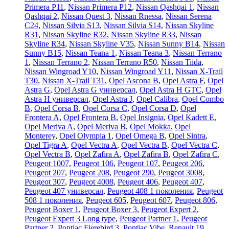
Primera P11
,
Nissan Primera P12
,
Nissan Qashqai 1
,
Nissan
Qashqai 2
,
Nissan Quest 3
,
Nissan Rnessa
,
Nissan Serena
C24
,
Nissan Silvia S13
,
Nissan Silvia S14
,
Nissan Skyline
R31
,
Nissan Skyline R32
,
Nissan Skyline R33
,
Nissan
Skyline R34
,
Nissan Skyline V35
,
Nissan Sunny B14
,
Nissan
Sunny B15
,
Nissan Teana 1
,
Nissan Teana 3
,
Nissan Terrano
1
,
Nissan Terrano 2
,
Nissan Terrano R50
,
Nissan Tiida
,
Nissan Wingroad Y10
,
Nissan Wingroad Y11
,
Nissan X-Trail
T30
,
Nissan X-Trail T31
,
Opel Ascona B
,
Opel Astra F
,
Opel
Astra G
,
Opel Astra G универсал
,
Opel Astra H GTC
,
Opel
Astra H универсал
,
Opel Astra J
,
Opel Calibra
,
Opel Combo
B
,
Opel Corsa B
,
Opel Corsa C
,
Opel Corsa D
,
Opel
Frontera A
,
Opel Frontera B
,
Opel Insignia
,
Opel Kadett E
,
Opel Meriva A
,
Opel Meriva B
,
Opel Mokka
,
Opel
Monterey
,
Opel Olympia 1
,
Opel Omega B
,
Opel Sintra
,
Opel Tigra A
,
Opel Vectra A
,
Opel Vectra B
,
Opel Vectra C
,
Opel Vectra В
,
Opel Zafira A
,
Opel Zafira B
,
Opel Zafira C
,
Peugeot 1007
,
Peugeot 106
,
Peugeot 107
,
Peugeot 206
,
Peugeot 207
,
Peugeot 208
,
Peugeot 290
,
Peugeot 3008
,
Peugeot 307
,
Peugeot 4008
,
Peugeot 406
,
Peugeot 407
,
Peugeot 407 универсал
,
Peugeot 408 1 поколения
,
Peugeot
508 1 поколения
,
Peugeot 605
,
Peugeot 607
,
Peugeot 806
,
Peugeot Boxer 1
,
Peugeot Boxer 3
,
Peugeot Expert 2
,
Peugeot Expert 3 Long type
,
Peugeot Partner 1
,
Peugeot
Partner 2
,
Pontiac Fierebird 3
,
Pontiac Vibe
,
Renault 19
,