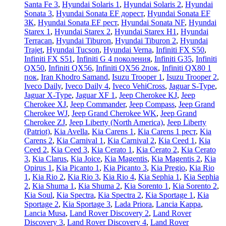
Santa Fe 3
,
Hyundai Solaris 1
,
Hyundai Solaris 2
,
Hyundai
Sonata 3
,
Hyundai Sonata EF дорест
,
Hyundai Sonata EF
ЗК
,
Hyundai Sonata EF рест
,
Hyundai Sonata NF
,
Hyundai
Starex 1
,
Hyundai Starex 2
,
Hyundai Starex H1
,
Hyundai
Terracan
,
Hyundai Tiburon
,
Hyundai Tiburon 2
,
Hyundai
Trajet
,
Hyundai Tucson
,
Hyundai Verna
,
Infiniti FX S50
,
Infiniti FX S51
,
Infiniti G 4 поколения
,
Infiniti G35
,
Infiniti
QX50
,
Infiniti QX56
,
Infiniti QX56 2пок
,
Infiniti QX80 1
пок
,
Iran Khodro Samand
,
Isuzu Trooper 1
,
Isuzu Trooper 2
,
Iveco Daily
,
Iveco Daily 4
,
Iveco VehiCross
,
Jaguar S-Type
,
Jaguar X-Type
,
Jaguar XF 1
,
Jeep Cherokee KJ
,
Jeep
Cherokee XJ
,
Jeep Commander
,
Jeep Compass
,
Jeep Grand
Cherokee WJ
,
Jeep Grand Cherokee WK
,
Jeep Grand
Cherokee ZJ
,
Jeep Liberty (North America)
,
Jeep Liberty
(Patriot)
,
Kia Avella
,
Kia Carens 1
,
Kia Carens 1 рест
,
Kia
Carens 2
,
Kia Carnival 1
,
Kia Carnival 2
,
Kia Ceed 1
,
Kia
Ceed 2
,
Kia Ceed 3
,
Kia Cerato 1
,
Kia Cerato 2
,
Kia Cerato
3
,
Kia Clarus
,
Kia Joice
,
Kia Magentis
,
Kia Magentis 2
,
Kia
Opirus 1
,
Kia Picanto 1
,
Kia Picanto 3
,
Kia Pregio
,
Kia Rio
1
,
Kia Rio 2
,
Kia Rio 3
,
Kia Rio 4
,
Kia Sephia 1
,
Kia Sephia
2
,
Kia Shuma 1
,
Kia Shuma 2
,
Kia Sorento 1
,
Kia Sorento 2
,
Kia Soul
,
Kia Spectra
,
Kia Spectra 2
,
Kia Sportage 1
,
Kia
Sportage 2
,
Kia Sportage 3
,
Lada Priora
,
Lancia Kappa
,
Lancia Musa
,
Land Rover Discovery 2
,
Land Rover
Discovery 3
,
Land Rover Discovery 4
,
Land Rover