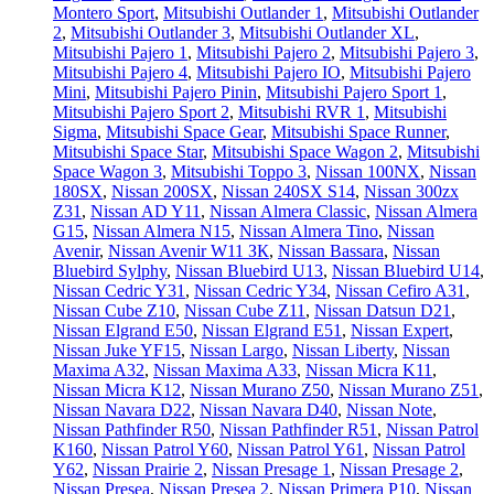
Montero Sport
,
Mitsubishi Outlander 1
,
Mitsubishi Outlander
2
,
Mitsubishi Outlander 3
,
Mitsubishi Outlander XL
,
Mitsubishi Pajero 1
,
Mitsubishi Pajero 2
,
Mitsubishi Pajero 3
,
Mitsubishi Pajero 4
,
Mitsubishi Pajero IO
,
Mitsubishi Pajero
Mini
,
Mitsubishi Pajero Pinin
,
Mitsubishi Pajero Sport 1
,
Mitsubishi Pajero Sport 2
,
Mitsubishi RVR 1
,
Mitsubishi
Sigma
,
Mitsubishi Space Gear
,
Mitsubishi Space Runner
,
Mitsubishi Space Star
,
Mitsubishi Space Wagon 2
,
Mitsubishi
Space Wagon 3
,
Mitsubishi Toppo 3
,
Nissan 100NX
,
Nissan
180SX
,
Nissan 200SX
,
Nissan 240SX S14
,
Nissan 300zx
Z31
,
Nissan AD Y11
,
Nissan Almera Classic
,
Nissan Almera
G15
,
Nissan Almera N15
,
Nissan Almera Tino
,
Nissan
Avenir
,
Nissan Avenir W11 ЗК
,
Nissan Bassara
,
Nissan
Bluebird Sylphy
,
Nissan Bluebird U13
,
Nissan Bluebird U14
,
Nissan Cedric Y31
,
Nissan Cedric Y34
,
Nissan Cefiro A31
,
Nissan Cube Z10
,
Nissan Cube Z11
,
Nissan Datsun D21
,
Nissan Elgrand E50
,
Nissan Elgrand E51
,
Nissan Expert
,
Nissan Juke YF15
,
Nissan Largo
,
Nissan Liberty
,
Nissan
Maxima A32
,
Nissan Maxima A33
,
Nissan Micra K11
,
Nissan Micra K12
,
Nissan Murano Z50
,
Nissan Murano Z51
,
Nissan Navara D22
,
Nissan Navara D40
,
Nissan Note
,
Nissan Pathfinder R50
,
Nissan Pathfinder R51
,
Nissan Patrol
K160
,
Nissan Patrol Y60
,
Nissan Patrol Y61
,
Nissan Patrol
Y62
,
Nissan Prairie 2
,
Nissan Presage 1
,
Nissan Presage 2
,
Nissan Presea
,
Nissan Presea 2
,
Nissan Primera P10
,
Nissan