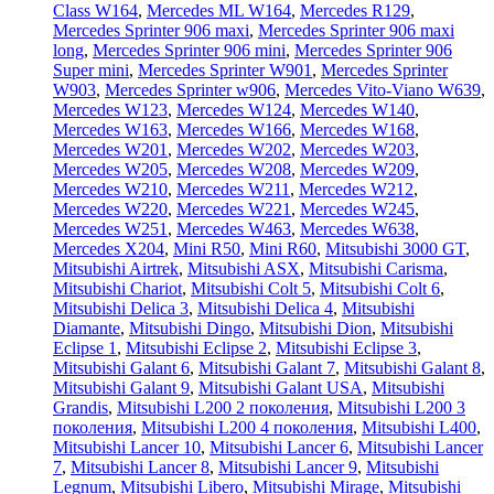
Class W164
,
Mercedes ML W164
,
Mercedes R129
,
Mercedes Sprinter 906 maxi
,
Mercedes Sprinter 906 maxi
long
,
Mercedes Sprinter 906 mini
,
Mercedes Sprinter 906
Super mini
,
Mercedes Sprinter W901
,
Mercedes Sprinter
W903
,
Mercedes Sprinter w906
,
Mercedes Vito-Viano W639
,
Mercedes W123
,
Mercedes W124
,
Mercedes W140
,
Mercedes W163
,
Mercedes W166
,
Mercedes W168
,
Mercedes W201
,
Mercedes W202
,
Mercedes W203
,
Mercedes W205
,
Mercedes W208
,
Mercedes W209
,
Mercedes W210
,
Mercedes W211
,
Mercedes W212
,
Mercedes W220
,
Mercedes W221
,
Mercedes W245
,
Mercedes W251
,
Mercedes W463
,
Mercedes W638
,
Mercedes X204
,
Mini R50
,
Mini R60
,
Mitsubishi 3000 GT
,
Mitsubishi Airtrek
,
Mitsubishi ASX
,
Mitsubishi Carisma
,
Mitsubishi Chariot
,
Mitsubishi Colt 5
,
Mitsubishi Colt 6
,
Mitsubishi Delica 3
,
Mitsubishi Delica 4
,
Mitsubishi
Diamante
,
Mitsubishi Dingo
,
Mitsubishi Dion
,
Mitsubishi
Eclipse 1
,
Mitsubishi Eclipse 2
,
Mitsubishi Eclipse 3
,
Mitsubishi Galant 6
,
Mitsubishi Galant 7
,
Mitsubishi Galant 8
,
Mitsubishi Galant 9
,
Mitsubishi Galant USA
,
Mitsubishi
Grandis
,
Mitsubishi L200 2 поколения
,
Mitsubishi L200 3
поколения
,
Mitsubishi L200 4 поколения
,
Mitsubishi L400
,
Mitsubishi Lancer 10
,
Mitsubishi Lancer 6
,
Mitsubishi Lancer
7
,
Mitsubishi Lancer 8
,
Mitsubishi Lancer 9
,
Mitsubishi
Legnum
,
Mitsubishi Libero
,
Mitsubishi Mirage
,
Mitsubishi