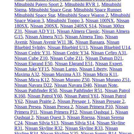
Mitsubishi Pajero Sport 2
,
Mitsubishi RVR 1
,
Mitsubishi
Sigma
,
Mitsubishi Space Gear
,
Mitsubishi Space Runner
,
Mitsubishi Space Star
,
Mitsubishi Space Wagon 2
,
Mitsubishi
Space Wagon 3
,
Mitsubishi Toppo 3
,
Nissan 100NX
,
Nissan
180SX
,
Nissan 200SX
,
Nissan 240SX S14
,
Nissan 300zx
Z31
,
Nissan AD Y11
,
Nissan Almera Classic
,
Nissan Almera
G15
,
Nissan Almera N15
,
Nissan Almera Tino
,
Nissan
Avenir
,
Nissan Avenir W11 ЗК
,
Nissan Bassara
,
Nissan
Bluebird Sylphy
,
Nissan Bluebird U13
,
Nissan Bluebird U14
,
Nissan Cedric Y31
,
Nissan Cedric Y34
,
Nissan Cefiro A31
,
Nissan Cube Z10
,
Nissan Cube Z11
,
Nissan Datsun D21
,
Nissan Elgrand E50
,
Nissan Elgrand E51
,
Nissan Expert
,
Nissan Juke YF15
,
Nissan Largo
,
Nissan Liberty
,
Nissan
Maxima A32
,
Nissan Maxima A33
,
Nissan Micra K11
,
Nissan Micra K12
,
Nissan Murano Z50
,
Nissan Murano Z51
,
Nissan Navara D22
,
Nissan Navara D40
,
Nissan Note
,
Nissan Pathfinder R50
,
Nissan Pathfinder R51
,
Nissan Patrol
K160
,
Nissan Patrol Y60
,
Nissan Patrol Y61
,
Nissan Patrol
Y62
,
Nissan Prairie 2
,
Nissan Presage 1
,
Nissan Presage 2
,
Nissan Presea
,
Nissan Presea 2
,
Nissan Primera P10
,
Nissan
Primera P11
,
Nissan Primera P12
,
Nissan Qashqai 1
,
Nissan
Qashqai 2
,
Nissan Quest 3
,
Nissan Rnessa
,
Nissan Serena
C24
,
Nissan Silvia S13
,
Nissan Silvia S14
,
Nissan Skyline
R31
,
Nissan Skyline R32
,
Nissan Skyline R33
,
Nissan
Skyline R34
,
Nissan Skyline V35
,
Nissan Sunny B14
,
Nissan