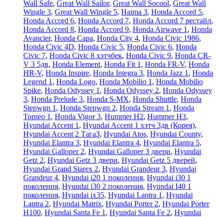
Wall Safe
,
Great Wall Sailor
,
Great Wall Socool
,
Great Wall
Wingle 3
,
Great Wall Wingle 5
,
Haima 3
,
Honda Accord 5
,
Honda Accord 6
,
Honda Accord 7
,
Honda Accord 7 рестайл
,
Honda Accord 8
,
Honda Accord 9
,
Honda Airwave 1
,
Honda
Avancier
,
Honda Capa
,
Honda City 4
,
Honda Civic 1986
,
Honda Civic 4D
,
Honda Civic 5
,
Honda Civic 6
,
Honda
Civic 7
,
Honda Civic 8 хэтчбек
,
Honda Civic 9
,
Honda CR-
V 3 5дв
,
Honda Element
,
Honda Fit 1
,
Honda FR-V
,
Honda
HR-V
,
Honda Inspire
,
Honda Integra 3
,
Honda Jazz 1
,
Honda
Legend 1
,
Honda Logo
,
Honda Mobilio 1
,
Honda Mobilio
Spike
,
Honda Odyssey 1
,
Honda Odyssey 2
,
Honda Odyssey
3
,
Honda Prelude 3
,
Honda S-MX
,
Honda Shuttle
,
Honda
Stepwgn 1
,
Honda Stepwgn 2
,
Honda Stream 1
,
Honda
Torneo 1
,
Honda Vigor 3
,
Hummer H2
,
Hummer H3
,
Hyundai Accent 1
,
Hyundai Accent 1 хэтч 3дв (Корея)
,
Hyundai Accent 2 ТагаЗ
,
Hyundai Atos
,
Hyundai County
,
Hyundai Elantra 3
,
Hyundai Elantra 4
,
Hyundai Elantra 5
,
Hyundai Galloper 2
,
Hyundai Galloper 3 двери
,
Hyundai
Getz 2
,
Hyundai Getz 3 двери
,
Hyundai Getz 5 дверей
,
Hyundai Grand Starex 2
,
Hyundai Grandeur 3
,
Hyundai
Grandeur 4
,
Hyundai i20 1 поколения
,
Hyundai i30 1
поколения
,
Hyundai i30 2 поколения
,
Hyundai I40 1
поколения
,
Hyundai ix35
,
Hyundai Lantra 1
,
Hyundai
Lantra 2
,
Hyundai Matrix
,
Hyundai Porter 2
,
Hyundai Porter
H100
,
Hyundai Santa Fe 1
,
Hyundai Santa Fe 2
,
Hyundai