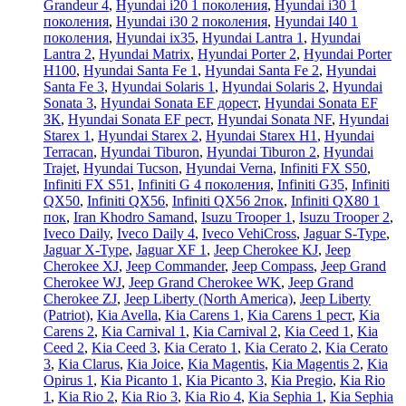
Grandeur 4
,
Hyundai i20 1 поколения
,
Hyundai i30 1
поколения
,
Hyundai i30 2 поколения
,
Hyundai I40 1
поколения
,
Hyundai ix35
,
Hyundai Lantra 1
,
Hyundai
Lantra 2
,
Hyundai Matrix
,
Hyundai Porter 2
,
Hyundai Porter
H100
,
Hyundai Santa Fe 1
,
Hyundai Santa Fe 2
,
Hyundai
Santa Fe 3
,
Hyundai Solaris 1
,
Hyundai Solaris 2
,
Hyundai
Sonata 3
,
Hyundai Sonata EF дорест
,
Hyundai Sonata EF
ЗК
,
Hyundai Sonata EF рест
,
Hyundai Sonata NF
,
Hyundai
Starex 1
,
Hyundai Starex 2
,
Hyundai Starex H1
,
Hyundai
Terracan
,
Hyundai Tiburon
,
Hyundai Tiburon 2
,
Hyundai
Trajet
,
Hyundai Tucson
,
Hyundai Verna
,
Infiniti FX S50
,
Infiniti FX S51
,
Infiniti G 4 поколения
,
Infiniti G35
,
Infiniti
QX50
,
Infiniti QX56
,
Infiniti QX56 2пок
,
Infiniti QX80 1
пок
,
Iran Khodro Samand
,
Isuzu Trooper 1
,
Isuzu Trooper 2
,
Iveco Daily
,
Iveco Daily 4
,
Iveco VehiCross
,
Jaguar S-Type
,
Jaguar X-Type
,
Jaguar XF 1
,
Jeep Cherokee KJ
,
Jeep
Cherokee XJ
,
Jeep Commander
,
Jeep Compass
,
Jeep Grand
Cherokee WJ
,
Jeep Grand Cherokee WK
,
Jeep Grand
Cherokee ZJ
,
Jeep Liberty (North America)
,
Jeep Liberty
(Patriot)
,
Kia Avella
,
Kia Carens 1
,
Kia Carens 1 рест
,
Kia
Carens 2
,
Kia Carnival 1
,
Kia Carnival 2
,
Kia Ceed 1
,
Kia
Ceed 2
,
Kia Ceed 3
,
Kia Cerato 1
,
Kia Cerato 2
,
Kia Cerato
3
,
Kia Clarus
,
Kia Joice
,
Kia Magentis
,
Kia Magentis 2
,
Kia
Opirus 1
,
Kia Picanto 1
,
Kia Picanto 3
,
Kia Pregio
,
Kia Rio
1
,
Kia Rio 2
,
Kia Rio 3
,
Kia Rio 4
,
Kia Sephia 1
,
Kia Sephia