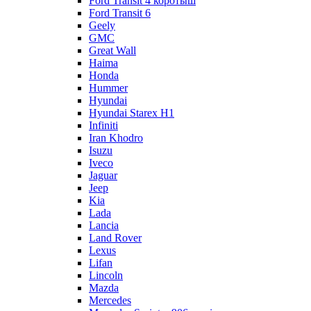
Ford Transit 4 коротыш
Ford Transit 6
Geely
GMC
Great Wall
Haima
Honda
Hummer
Hyundai
Hyundai Starex H1
Infiniti
Iran Khodro
Isuzu
Iveco
Jaguar
Jeep
Kia
Lada
Lancia
Land Rover
Lexus
Lifan
Lincoln
Mazda
Mercedes