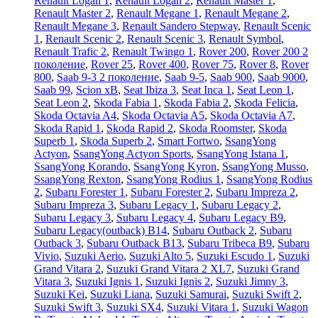
Renault Logan 1
,
Renault Logan 2
,
Renault Master 1
,
Renault Master 2
,
Renault Megane 1
,
Renault Megane 2
,
Renault Megane 3
,
Renault Sandero Stepway
,
Renault Scenic
1
,
Renault Scenic 2
,
Renault Scenic 3
,
Renault Symbol
,
Renault Trafic 2
,
Renault Twingo 1
,
Rover 200
,
Rover 200 2
поколение
,
Rover 25
,
Rover 400
,
Rover 75
,
Rover 8
,
Rover
800
,
Saab 9-3 2 поколение
,
Saab 9-5
,
Saab 900
,
Saab 9000
,
Saab 99
,
Scion xB
,
Seat Ibiza 3
,
Seat Inca 1
,
Seat Leon 1
,
Seat Leon 2
,
Skoda Fabia 1
,
Skoda Fabia 2
,
Skoda Felicia
,
Skoda Octavia A4
,
Skoda Octavia A5
,
Skoda Octavia A7
,
Skoda Rapid 1
,
Skoda Rapid 2
,
Skoda Roomster
,
Skoda
Superb 1
,
Skoda Superb 2
,
Smart Fortwo
,
SsangYong
Actyon
,
SsangYong Actyon Sports
,
SsangYong Istana 1
,
SsangYong Korando
,
SsangYong Kyron
,
SsangYong Musso
,
SsangYong Rexton
,
SsangYong Rodius 1
,
SsangYong Rodius
2
,
Subaru Forester 1
,
Subaru Forester 2
,
Subaru Impreza 2
,
Subaru Impreza 3
,
Subaru Legacy 1
,
Subaru Legacy 2
,
Subaru Legacy 3
,
Subaru Legacy 4
,
Subaru Legacy B9
,
Subaru Legacy(outback) B14
,
Subaru Outback 2
,
Subaru
Outback 3
,
Subaru Outback B13
,
Subaru Tribeca B9
,
Subaru
Vivio
,
Suzuki Aerio
,
Suzuki Alto 5
,
Suzuki Escudo 1
,
Suzuki
Grand Vitara 2
,
Suzuki Grand Vitara 2 XL7
,
Suzuki Grand
Vitara 3
,
Suzuki Ignis 1
,
Suzuki Ignis 2
,
Suzuki Jimny 3
,
Suzuki Kei
,
Suzuki Liana
,
Suzuki Samurai
,
Suzuki Swift 2
,
Suzuki Swift 3
,
Suzuki SX4
,
Suzuki Vitara 1
,
Suzuki Wagon