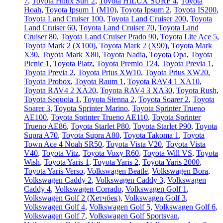
7
,
Toyota Hilux Surf 2
,
Toyota HILUX SURF 4
,
Toyota
Hoah
,
Toyota Ipsum 1 (М10)
,
Toyota Ipsum 2
,
Toyota IS200
,
Toyota Land Cruiser 100
,
Toyota Land Cruiser 200
,
Toyota
Land Cruiser 60
,
Toyota Land Cruiser 70
,
Toyota Land
Cruiser 80
,
Toyota Land Cruiser Prado 90
,
Toyota Lite Ace 5
,
Toyota Mark 2 (Х100)
,
Toyota Mark 2 (Х90)
,
Toyota Mark
X30
,
Toyota Mark X80
,
Toyota Nadia
,
Toyota Opa
,
Toyota
Picnic 1
,
Toyota Platz
,
Toyota Premio T24
,
Toyota Previa 1
,
Toyota Previa 2
,
Toyota Prius XW10
,
Toyota Prius XW20
,
Toyota Probox
,
Toyota Raum 1
,
Toyota RAV4 1 XA10
,
Toyota RAV4 2 XA20
,
Toyota RAV4 3 XA30
,
Toyota Rush
,
Toyota Sequoia 1
,
Toyota Sienna 2
,
Toyota Soarer 2
,
Toyota
Soarer 3
,
Toyota Sprinter Marino
,
Toyota Sprinter Trueno
AE100
,
Toyota Sprinter Trueno AE110
,
Toyota Sprinter
Trueno AE86
,
Toyota Starlet P80
,
Toyota Starlet P90
,
Toyota
Supra A70
,
Toyota Supra A80
,
Toyota Takoma 1
,
Toyota
Town Ace 4 Noah SR50
,
Toyota Vista V20
,
Toyota Vista
V40
,
Toyota Vitz
,
Toyota Voxy R60
,
Toyota Will VS
,
Toyota
Wish
,
Toyota Yaris 1
,
Toyota Yaris 2
,
Toyota Yaris 2000
,
Toyota Yaris Verso
,
Volkswagen Beatle
,
Volkswagen Bora
,
Volkswagen Caddy 2
,
Volkswagen Caddy 3
,
Volkswagen
Caddy 4
,
Volkswagen Corrado
,
Volkswagen Golf 1
,
Volkswagen Golf 2 (Хетчбек)
,
Volkswagen Golf 3
,
Volkswagen Golf 4
,
Volkswagen Golf 5
,
Volkswagen Golf 6
,
Volkswagen Golf 7
,
Volkswagen Golf Sportsvan
,