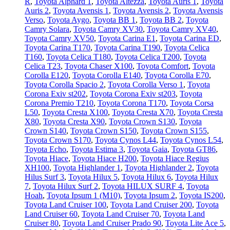
R
,
Toyota Alphard 1
,
Toyota Altezza
,
Toyota Auris 1
,
Toyota
Auris 2
,
Toyota Avensis 1
,
Toyota Avensis 2
,
Toyota Avensis
Verso
,
Toyota Aygo
,
Toyota BB 1
,
Toyota BB 2
,
Toyota
Camry Solara
,
Toyota Camry XV30
,
Toyota Camry XV40
,
Toyota Camry XV50
,
Toyota Carina E1
,
Toyota Carina ED
,
Toyota Carina T170
,
Toyota Carina T190
,
Toyota Celica
T160
,
Toyota Celica T180
,
Toyota Celica T200
,
Toyota
Celica T23
,
Toyota Chaser X100
,
Toyota Comfort
,
Toyota
Corolla E120
,
Toyota Corolla E140
,
Toyota Corolla E70
,
Toyota Corolla Spacio 2
,
Toyota Corolla Verso 1
,
Toyota
Corona Exiv st202
,
Toyota Corona Exiv st203
,
Toyota
Corona Premio T210
,
Toyota Corona T170
,
Toyota Corsa
L50
,
Toyota Cresta X100
,
Toyota Cresta X70
,
Toyota Cresta
X80
,
Toyota Cresta X90
,
Toyota Crown S130
,
Toyota
Crown S140
,
Toyota Crown S150
,
Toyota Crown S155
,
Toyota Crown S170
,
Toyota Cynos L44
,
Toyota Cynos L54
,
Toyota Echo
,
Toyota Estima 3
,
Toyota Gaia
,
Toyota GT86
,
Toyota Hiace
,
Toyota Hiace H200
,
Toyota Hiace Regius
XH100
,
Toyota Highlander 1
,
Toyota Highlander 2
,
Toyota
Hilus Surf 3
,
Toyota Hilux 5
,
Toyota Hilux 6
,
Toyota Hilux
7
,
Toyota Hilux Surf 2
,
Toyota HILUX SURF 4
,
Toyota
Hoah
,
Toyota Ipsum 1 (М10)
,
Toyota Ipsum 2
,
Toyota IS200
,
Toyota Land Cruiser 100
,
Toyota Land Cruiser 200
,
Toyota
Land Cruiser 60
,
Toyota Land Cruiser 70
,
Toyota Land
Cruiser 80
,
Toyota Land Cruiser Prado 90
,
Toyota Lite Ace 5
,