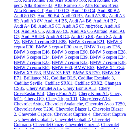
156
,
Alfa Romeo 159
,
Alfa Romeo 166
,
Alfa Romeo 166
рест
,
Alfa Romeo 33
,
Alfa Romeo 75
,
Alfa Romeo Brera
,
Alfa Romeo GT
,
Audi 100 C3
,
Audi 100 C4
,
Audi 80 B2
,
Audi 80 B3
,
Audi 80 B4
,
Audi 90 B3
,
Audi A3 8L
,
Audi A3
8P
,
Audi A3 8V
,
Audi A4 B5
,
Audi A4 B6
,
Audi A4 B7
,
Audi A4 B8
,
Audi A5 8T
,
Audi A5 8T лифтбек
,
Audi A6
C4
,
Audi A6 C5
,
Audi A6 C6
,
Audi A6 C6 Allroad
,
Audi A6
C7
,
Audi A8 D3
,
Audi A8 D4
,
Audi Q5 8R
,
Audi S2
,
Audi
V8
,
BMW 1 серия E81-E88
,
BMW 3 серия E21
,
BMW 3
серия E30
,
BMW 3 серия E30 купе
,
BMW 3 серия E36
,
BMW 3 серия E46
,
BMW 3 серия E90
,
BMW 5 серия E28
,
BMW 5 серия E34
,
BMW 5 серия E39
,
BMW 6 серия E24
,
BMW 7 серия E23
,
BMW 7 серия E32
,
BMW 7 серия E38
,
BMW 7 серия E65
,
BMW E60
,
BMW E63
,
BMW X1 E84
,
BMW X3 E83
,
BMW X5 E53
,
BMW X5 E70
,
BMW X6
E71
,
Brilliance M2
,
Cadillac BLS
,
Cadillac Escalade 3
,
Cadillac Seville
,
Cadillac SRX1
,
Cadillac SRX2
,
Changan
CS35
,
Chery Amulet A15
,
Chery Bonus A13
,
Chery
CrossEastar B14
,
Chery Fora A21
,
Chery Kimo A1
,
Chery
M11
,
Chery QQ
,
Chery Tiggo T11
,
Chery Very A13
,
Chevrolet Astro
,
Chevrolet Avalanche
,
Chevrolet Aveo T250
,
Chevrolet Aveo Т200
,
Chevrolet Blazer 1
,
Chevrolet Blazer
2
,
Chevrolet Caprice
,
Chevrolet Caprice 4
,
Chevrolet Captiva
1
,
Chevrolet Cobalt 1
,
Chevrolet Cobalt 2
,
Chevrolet
Colorado
,
Chevrolet Cruze
,
Chevrolet Cruze 2
,
Chevrolet