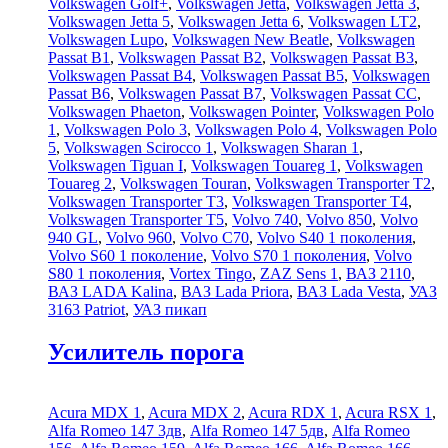
Volkswagen Golf+
,
Volkswagen Jetta
,
Volkswagen Jetta 3
,
Volkswagen Jetta 5
,
Volkswagen Jetta 6
,
Volkswagen LT2
,
Volkswagen Lupo
,
Volkswagen New Beatle
,
Volkswagen
Passat B1
,
Volkswagen Passat B2
,
Volkswagen Passat B3
,
Volkswagen Passat B4
,
Volkswagen Passat B5
,
Volkswagen
Passat B6
,
Volkswagen Passat B7
,
Volkswagen Passat CC
,
Volkswagen Phaeton
,
Volkswagen Pointer
,
Volkswagen Polo
1
,
Volkswagen Polo 3
,
Volkswagen Polo 4
,
Volkswagen Polo
5
,
Volkswagen Scirocco 1
,
Volkswagen Sharan 1
,
Volkswagen Tiguan I
,
Volkswagen Touareg 1
,
Volkswagen
Touareg 2
,
Volkswagen Touran
,
Volkswagen Transporter T2
,
Volkswagen Transporter T3
,
Volkswagen Transporter T4
,
Volkswagen Transporter T5
,
Volvo 740
,
Volvo 850
,
Volvo
940 GL
,
Volvo 960
,
Volvo C70
,
Volvo S40 1 поколения
,
Volvo S60 1 поколение
,
Volvo S70 1 поколения
,
Volvo
S80 1 поколения
,
Vortex Tingo
,
ZAZ Sens 1
,
ВАЗ 2110
,
ВАЗ LADA Kalina
,
ВАЗ Lada Priora
,
ВАЗ Lada Vesta
,
УАЗ
3163 Patriot
,
УАЗ пикап
Усилитель порога
Acura MDX 1
,
Acura MDX 2
,
Acura RDX 1
,
Acura RSX 1
,
Alfa Romeo 147 3дв
,
Alfa Romeo 147 5дв
,
Alfa Romeo