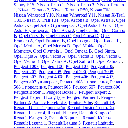
Sunny B15
,
Nissan Teana 1
,
Nissan Teana 3
,
Nissan Terrano
1
,
Nissan Terrano 2
,
Nissan Terrano R50
,
Nissan Tiida
,
Nissan Wingroad Y10
,
Nissan Wingroad Y11
,
Nissan X-Trail
T30
,
Nissan X-Trail T31
,
Opel Ascona B
,
Opel Astra F
,
Opel
Astra G
,
Opel Astra G универсал
,
Opel Astra H GTC
,
Opel
Astra H универсал
,
Opel Astra J
,
Opel Calibra
,
Opel Combo
B
,
Opel Corsa B
,
Opel Corsa C
,
Opel Corsa D
,
Opel
Frontera A
,
Opel Frontera B
,
Opel Insignia
,
Opel Kadett E
,
Opel Meriva A
,
Opel Meriva B
,
Opel Mokka
,
Opel
Monterey
,
Opel Olympia 1
,
Opel Omega B
,
Opel Sintra
,
Opel Tigra A
,
Opel Vectra A
,
Opel Vectra B
,
Opel Vectra C
,
Opel Vectra В
,
Opel Zafira A
,
Opel Zafira B
,
Opel Zafira C
,
Peugeot 1007
,
Peugeot 106
,
Peugeot 107
,
Peugeot 206
,
Peugeot 207
,
Peugeot 208
,
Peugeot 290
,
Peugeot 3008
,
Peugeot 307
,
Peugeot 4008
,
Peugeot 406
,
Peugeot 407
,
Peugeot 407 универсал
,
Peugeot 408 1 поколения
,
Peugeot
508 1 поколения
,
Peugeot 605
,
Peugeot 607
,
Peugeot 806
,
Peugeot Boxer 1
,
Peugeot Boxer 3
,
Peugeot Expert 2
,
Peugeot Expert 3 Long type
,
Peugeot Partner 1
,
Peugeot
Partner 2
,
Pontiac Fierebird 3
,
Pontiac Vibe
,
Renault 19
,
Renault Duster 1 дорестайл
,
Renault Duster 1 рестайл
,
Renault Espace 4
,
Renault Fluence
,
Renault Kangoo 1
,
Renault Kangoo 2
,
Renault Kaptur 1
,
Renault Koleos
,
Renault Laguna 1
,
Renault Laguna 3
,
Renault Latitude
,