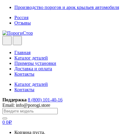
Skip
Skip
Производство порогов и арок крыльев автомобиля
to
to
Россия
navigation
content
Отзывы
Главная
Каталог деталей
Примеры установки
Доставка и оплата
Контакты
Каталог деталей
Контакты
Поддержка
8 (800) 101-40-16
Email: info@porogi.store
Search
for:
0
0
Р
Корзина пуста.