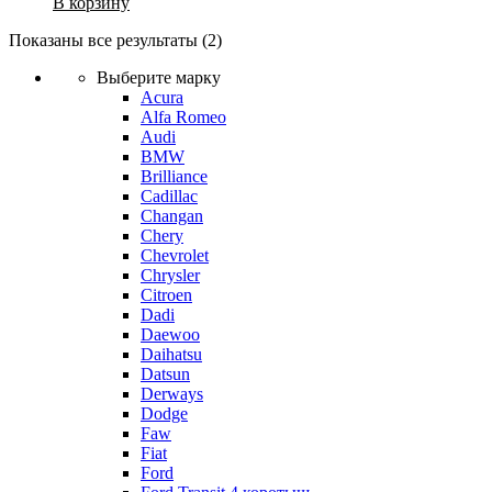
В корзину
Показаны все результаты (2)
Выберите марку
Acura
Alfa Romeo
Audi
BMW
Brilliance
Cadillac
Changan
Chery
Chevrolet
Chrysler
Citroen
Dadi
Daewoo
Daihatsu
Datsun
Derways
Dodge
Faw
Fiat
Ford