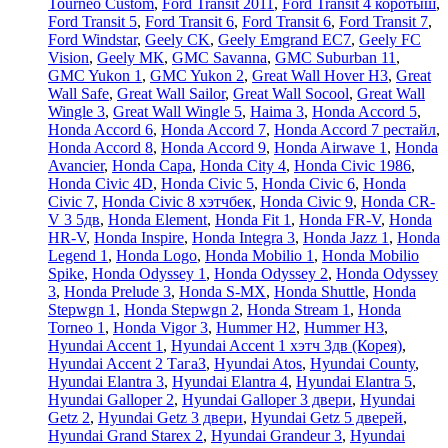
Tourneo Custom
,
Ford Transit 2011
,
Ford Transit 4 коротыш
,
Ford Transit 5
,
Ford Transit 6
,
Ford Transit 6
,
Ford Transit 7
,
Ford Windstar
,
Geely CK
,
Geely Emgrand EC7
,
Geely FC
Vision
,
Geely МК
,
GMC Savanna
,
GMC Suburban 11
,
GMC Yukon 1
,
GMC Yukon 2
,
Great Wall Hover H3
,
Great
Wall Safe
,
Great Wall Sailor
,
Great Wall Socool
,
Great Wall
Wingle 3
,
Great Wall Wingle 5
,
Haima 3
,
Honda Accord 5
,
Honda Accord 6
,
Honda Accord 7
,
Honda Accord 7 рестайл
,
Honda Accord 8
,
Honda Accord 9
,
Honda Airwave 1
,
Honda
Avancier
,
Honda Capa
,
Honda City 4
,
Honda Civic 1986
,
Honda Civic 4D
,
Honda Civic 5
,
Honda Civic 6
,
Honda
Civic 7
,
Honda Civic 8 хэтчбек
,
Honda Civic 9
,
Honda CR-
V 3 5дв
,
Honda Element
,
Honda Fit 1
,
Honda FR-V
,
Honda
HR-V
,
Honda Inspire
,
Honda Integra 3
,
Honda Jazz 1
,
Honda
Legend 1
,
Honda Logo
,
Honda Mobilio 1
,
Honda Mobilio
Spike
,
Honda Odyssey 1
,
Honda Odyssey 2
,
Honda Odyssey
3
,
Honda Prelude 3
,
Honda S-MX
,
Honda Shuttle
,
Honda
Stepwgn 1
,
Honda Stepwgn 2
,
Honda Stream 1
,
Honda
Torneo 1
,
Honda Vigor 3
,
Hummer H2
,
Hummer H3
,
Hyundai Accent 1
,
Hyundai Accent 1 хэтч 3дв (Корея)
,
Hyundai Accent 2 ТагаЗ
,
Hyundai Atos
,
Hyundai County
,
Hyundai Elantra 3
,
Hyundai Elantra 4
,
Hyundai Elantra 5
,
Hyundai Galloper 2
,
Hyundai Galloper 3 двери
,
Hyundai
Getz 2
,
Hyundai Getz 3 двери
,
Hyundai Getz 5 дверей
,
Hyundai Grand Starex 2
,
Hyundai Grandeur 3
,
Hyundai