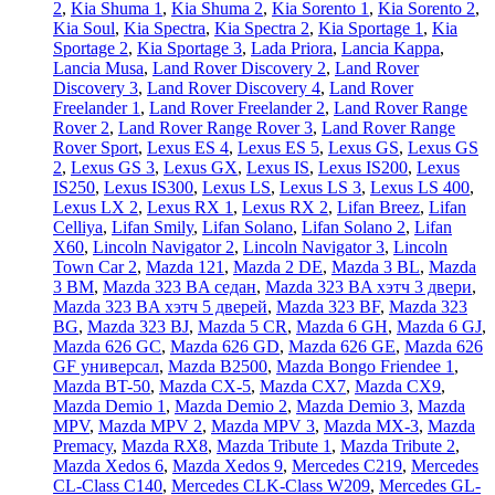
2
,
Kia Shuma 1
,
Kia Shuma 2
,
Kia Sorento 1
,
Kia Sorento 2
,
Kia Soul
,
Kia Spectra
,
Kia Spectra 2
,
Kia Sportage 1
,
Kia
Sportage 2
,
Kia Sportage 3
,
Lada Priora
,
Lancia Kappa
,
Lancia Musa
,
Land Rover Discovery 2
,
Land Rover
Discovery 3
,
Land Rover Discovery 4
,
Land Rover
Freelander 1
,
Land Rover Freelander 2
,
Land Rover Range
Rover 2
,
Land Rover Range Rover 3
,
Land Rover Range
Rover Sport
,
Lexus ES 4
,
Lexus ES 5
,
Lexus GS
,
Lexus GS
2
,
Lexus GS 3
,
Lexus GX
,
Lexus IS
,
Lexus IS200
,
Lexus
IS250
,
Lexus IS300
,
Lexus LS
,
Lexus LS 3
,
Lexus LS 400
,
Lexus LX 2
,
Lexus RX 1
,
Lexus RX 2
,
Lifan Breez
,
Lifan
Celliya
,
Lifan Smily
,
Lifan Solano
,
Lifan Solano 2
,
Lifan
X60
,
Lincoln Navigator 2
,
Lincoln Navigator 3
,
Lincoln
Town Car 2
,
Mazda 121
,
Mazda 2 DE
,
Mazda 3 BL
,
Mazda
3 BM
,
Mazda 323 BA седан
,
Mazda 323 BA хэтч 3 двери
,
Mazda 323 BA хэтч 5 дверей
,
Mazda 323 BF
,
Mazda 323
BG
,
Mazda 323 BJ
,
Mazda 5 CR
,
Mazda 6 GH
,
Mazda 6 GJ
,
Mazda 626 GC
,
Mazda 626 GD
,
Mazda 626 GE
,
Mazda 626
GF универсал
,
Mazda B2500
,
Mazda Bongo Friendee 1
,
Mazda BT-50
,
Mazda CX-5
,
Mazda CX7
,
Mazda CX9
,
Mazda Demio 1
,
Mazda Demio 2
,
Mazda Demio 3
,
Mazda
MPV
,
Mazda MPV 2
,
Mazda MPV 3
,
Mazda MX-3
,
Mazda
Premacy
,
Mazda RX8
,
Mazda Tribute 1
,
Mazda Tribute 2
,
Mazda Xedos 6
,
Mazda Xedos 9
,
Mercedes C219
,
Mercedes
CL-Class C140
,
Mercedes CLK-Class W209
,
Mercedes GL-