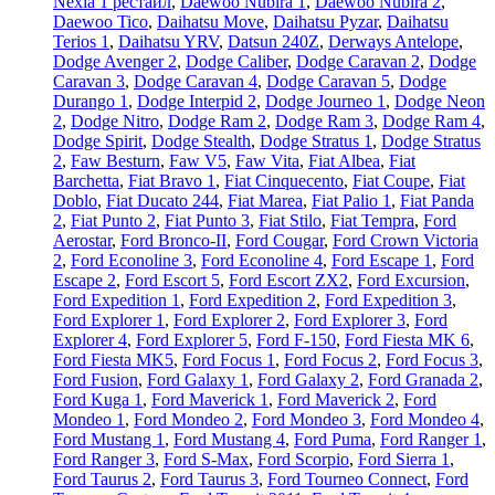
Nexia 1 рестайл
,
Daewoo Nubira 1
,
Daewoo Nubira 2
,
Daewoo Tico
,
Daihatsu Move
,
Daihatsu Pyzar
,
Daihatsu
Terios 1
,
Daihatsu YRV
,
Datsun 240Z
,
Derways Antelope
,
Dodge Avenger 2
,
Dodge Caliber
,
Dodge Caravan 2
,
Dodge
Caravan 3
,
Dodge Caravan 4
,
Dodge Caravan 5
,
Dodge
Durango 1
,
Dodge Interpid 2
,
Dodge Journeo 1
,
Dodge Neon
2
,
Dodge Nitro
,
Dodge Ram 2
,
Dodge Ram 3
,
Dodge Ram 4
,
Dodge Spirit
,
Dodge Stealth
,
Dodge Stratus 1
,
Dodge Stratus
2
,
Faw Besturn
,
Faw V5
,
Faw Vita
,
Fiat Albea
,
Fiat
Barchetta
,
Fiat Bravo 1
,
Fiat Cinquecento
,
Fiat Coupe
,
Fiat
Doblo
,
Fiat Ducato 244
,
Fiat Marea
,
Fiat Palio 1
,
Fiat Panda
2
,
Fiat Punto 2
,
Fiat Punto 3
,
Fiat Stilo
,
Fiat Tempra
,
Ford
Aerostar
,
Ford Bronco-II
,
Ford Cougar
,
Ford Crown Victoria
2
,
Ford Econoline 3
,
Ford Econoline 4
,
Ford Escape 1
,
Ford
Escape 2
,
Ford Escort 5
,
Ford Escort ZX2
,
Ford Excursion
,
Ford Expedition 1
,
Ford Expedition 2
,
Ford Expedition 3
,
Ford Explorer 1
,
Ford Explorer 2
,
Ford Explorer 3
,
Ford
Explorer 4
,
Ford Explorer 5
,
Ford F-150
,
Ford Fiesta MK 6
,
Ford Fiesta MK5
,
Ford Focus 1
,
Ford Focus 2
,
Ford Focus 3
,
Ford Fusion
,
Ford Galaxy 1
,
Ford Galaxy 2
,
Ford Granada 2
,
Ford Kuga 1
,
Ford Maverick 1
,
Ford Maverick 2
,
Ford
Mondeo 1
,
Ford Mondeo 2
,
Ford Mondeo 3
,
Ford Mondeo 4
,
Ford Mustang 1
,
Ford Mustang 4
,
Ford Puma
,
Ford Ranger 1
,
Ford Ranger 3
,
Ford S-Max
,
Ford Scorpio
,
Ford Sierra 1
,
Ford Taurus 2
,
Ford Taurus 3
,
Ford Tourneo Connect
,
Ford