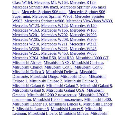
Class W164
,
Mercedes ML W164
,
Mercedes R129
,
Mercedes Sprinter 906 maxi
,
Mercedes Sprinter 906 maxi
long
,
Mercedes Sprinter 906 mini
,
Mercedes Sprinter 906
Super mini
,
Mercedes Sprinter W901
,
Mercedes Sprinter
W903
,
Mercedes Sprinter w906
,
Mercedes Vito-Viano W639
,
Mercedes W123
,
Mercedes W124
,
Mercedes W140
,
Mercedes W163
,
Mercedes W166
,
Mercedes W168
,
Mercedes W201
,
Mercedes W202
,
Mercedes W203
,
Mercedes W205
,
Mercedes W208
,
Mercedes W209
,
Mercedes W210
,
Mercedes W211
,
Mercedes W212
,
Mercedes W220
,
Mercedes W221
,
Mercedes W245
,
Mercedes W251
,
Mercedes W463
,
Mercedes W638
,
Mercedes X204
,
Mini R50
,
Mini R60
,
Mitsubishi 3000 GT
,
Mitsubishi Airtrek
,
Mitsubishi ASX
,
Mitsubishi Carisma
,
Mitsubishi Chariot
,
Mitsubishi Colt 5
,
Mitsubishi Colt 6
,
Mitsubishi Delica 3
,
Mitsubishi Delica 4
,
Mitsubishi
Diamante
,
Mitsubishi Dingo
,
Mitsubishi Dion
,
Mitsubishi
Eclipse 1
,
Mitsubishi Eclipse 2
,
Mitsubishi Eclipse 3
,
Mitsubishi Galant 6
,
Mitsubishi Galant 7
,
Mitsubishi Galant 8
,
Mitsubishi Galant 9
,
Mitsubishi Galant USA
,
Mitsubishi
Grandis
,
Mitsubishi L200 2 поколения
,
Mitsubishi L200 3
поколения
,
Mitsubishi L200 4 поколения
,
Mitsubishi L400
,
Mitsubishi Lancer 10
,
Mitsubishi Lancer 6
,
Mitsubishi Lancer
7
,
Mitsubishi Lancer 8
,
Mitsubishi Lancer 9
,
Mitsubishi
Legnum
,
Mitsubishi Libero
,
Mitsubishi Mirage
,
Mitsubishi