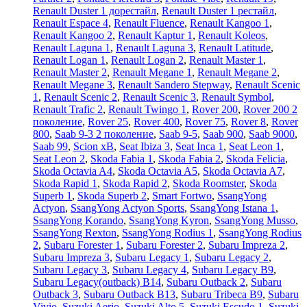
Renault Duster 1 дорестайл
,
Renault Duster 1 рестайл
,
Renault Espace 4
,
Renault Fluence
,
Renault Kangoo 1
,
Renault Kangoo 2
,
Renault Kaptur 1
,
Renault Koleos
,
Renault Laguna 1
,
Renault Laguna 3
,
Renault Latitude
,
Renault Logan 1
,
Renault Logan 2
,
Renault Master 1
,
Renault Master 2
,
Renault Megane 1
,
Renault Megane 2
,
Renault Megane 3
,
Renault Sandero Stepway
,
Renault Scenic
1
,
Renault Scenic 2
,
Renault Scenic 3
,
Renault Symbol
,
Renault Trafic 2
,
Renault Twingo 1
,
Rover 200
,
Rover 200 2
поколение
,
Rover 25
,
Rover 400
,
Rover 75
,
Rover 8
,
Rover
800
,
Saab 9-3 2 поколение
,
Saab 9-5
,
Saab 900
,
Saab 9000
,
Saab 99
,
Scion xB
,
Seat Ibiza 3
,
Seat Inca 1
,
Seat Leon 1
,
Seat Leon 2
,
Skoda Fabia 1
,
Skoda Fabia 2
,
Skoda Felicia
,
Skoda Octavia A4
,
Skoda Octavia A5
,
Skoda Octavia A7
,
Skoda Rapid 1
,
Skoda Rapid 2
,
Skoda Roomster
,
Skoda
Superb 1
,
Skoda Superb 2
,
Smart Fortwo
,
SsangYong
Actyon
,
SsangYong Actyon Sports
,
SsangYong Istana 1
,
SsangYong Korando
,
SsangYong Kyron
,
SsangYong Musso
,
SsangYong Rexton
,
SsangYong Rodius 1
,
SsangYong Rodius
2
,
Subaru Forester 1
,
Subaru Forester 2
,
Subaru Impreza 2
,
Subaru Impreza 3
,
Subaru Legacy 1
,
Subaru Legacy 2
,
Subaru Legacy 3
,
Subaru Legacy 4
,
Subaru Legacy B9
,
Subaru Legacy(outback) B14
,
Subaru Outback 2
,
Subaru
Outback 3
,
Subaru Outback B13
,
Subaru Tribeca B9
,
Subaru
Vivio
,
Suzuki Aerio
,
Suzuki Alto 5
,
Suzuki Escudo 1
,
Suzuki