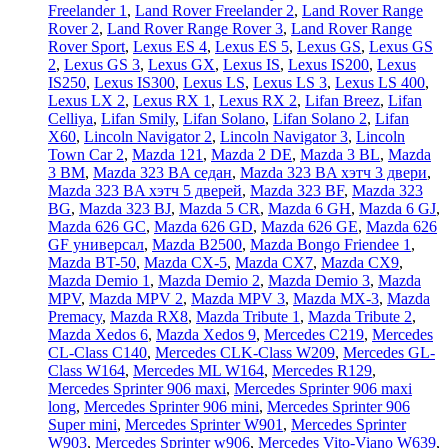
Freelander 1
,
Land Rover Freelander 2
,
Land Rover Range
Rover 2
,
Land Rover Range Rover 3
,
Land Rover Range
Rover Sport
,
Lexus ES 4
,
Lexus ES 5
,
Lexus GS
,
Lexus GS
2
,
Lexus GS 3
,
Lexus GX
,
Lexus IS
,
Lexus IS200
,
Lexus
IS250
,
Lexus IS300
,
Lexus LS
,
Lexus LS 3
,
Lexus LS 400
,
Lexus LX 2
,
Lexus RX 1
,
Lexus RX 2
,
Lifan Breez
,
Lifan
Celliya
,
Lifan Smily
,
Lifan Solano
,
Lifan Solano 2
,
Lifan
X60
,
Lincoln Navigator 2
,
Lincoln Navigator 3
,
Lincoln
Town Car 2
,
Mazda 121
,
Mazda 2 DE
,
Mazda 3 BL
,
Mazda
3 BM
,
Mazda 323 BA седан
,
Mazda 323 BA хэтч 3 двери
,
Mazda 323 BA хэтч 5 дверей
,
Mazda 323 BF
,
Mazda 323
BG
,
Mazda 323 BJ
,
Mazda 5 CR
,
Mazda 6 GH
,
Mazda 6 GJ
,
Mazda 626 GC
,
Mazda 626 GD
,
Mazda 626 GE
,
Mazda 626
GF универсал
,
Mazda B2500
,
Mazda Bongo Friendee 1
,
Mazda BT-50
,
Mazda CX-5
,
Mazda CX7
,
Mazda CX9
,
Mazda Demio 1
,
Mazda Demio 2
,
Mazda Demio 3
,
Mazda
MPV
,
Mazda MPV 2
,
Mazda MPV 3
,
Mazda MX-3
,
Mazda
Premacy
,
Mazda RX8
,
Mazda Tribute 1
,
Mazda Tribute 2
,
Mazda Xedos 6
,
Mazda Xedos 9
,
Mercedes C219
,
Mercedes
CL-Class C140
,
Mercedes CLK-Class W209
,
Mercedes GL-
Class W164
,
Mercedes ML W164
,
Mercedes R129
,
Mercedes Sprinter 906 maxi
,
Mercedes Sprinter 906 maxi
long
,
Mercedes Sprinter 906 mini
,
Mercedes Sprinter 906
Super mini
,
Mercedes Sprinter W901
,
Mercedes Sprinter
W903
,
Mercedes Sprinter w906
,
Mercedes Vito-Viano W639
,