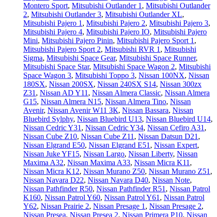
Montero Sport
,
Mitsubishi Outlander 1
,
Mitsubishi Outlander
2
,
Mitsubishi Outlander 3
,
Mitsubishi Outlander XL
,
Mitsubishi Pajero 1
,
Mitsubishi Pajero 2
,
Mitsubishi Pajero 3
,
Mitsubishi Pajero 4
,
Mitsubishi Pajero IO
,
Mitsubishi Pajero
Mini
,
Mitsubishi Pajero Pinin
,
Mitsubishi Pajero Sport 1
,
Mitsubishi Pajero Sport 2
,
Mitsubishi RVR 1
,
Mitsubishi
Sigma
,
Mitsubishi Space Gear
,
Mitsubishi Space Runner
,
Mitsubishi Space Star
,
Mitsubishi Space Wagon 2
,
Mitsubishi
Space Wagon 3
,
Mitsubishi Toppo 3
,
Nissan 100NX
,
Nissan
180SX
,
Nissan 200SX
,
Nissan 240SX S14
,
Nissan 300zx
Z31
,
Nissan AD Y11
,
Nissan Almera Classic
,
Nissan Almera
G15
,
Nissan Almera N15
,
Nissan Almera Tino
,
Nissan
Avenir
,
Nissan Avenir W11 ЗК
,
Nissan Bassara
,
Nissan
Bluebird Sylphy
,
Nissan Bluebird U13
,
Nissan Bluebird U14
,
Nissan Cedric Y31
,
Nissan Cedric Y34
,
Nissan Cefiro A31
,
Nissan Cube Z10
,
Nissan Cube Z11
,
Nissan Datsun D21
,
Nissan Elgrand E50
,
Nissan Elgrand E51
,
Nissan Expert
,
Nissan Juke YF15
,
Nissan Largo
,
Nissan Liberty
,
Nissan
Maxima A32
,
Nissan Maxima A33
,
Nissan Micra K11
,
Nissan Micra K12
,
Nissan Murano Z50
,
Nissan Murano Z51
,
Nissan Navara D22
,
Nissan Navara D40
,
Nissan Note
,
Nissan Pathfinder R50
,
Nissan Pathfinder R51
,
Nissan Patrol
K160
,
Nissan Patrol Y60
,
Nissan Patrol Y61
,
Nissan Patrol
Y62
,
Nissan Prairie 2
,
Nissan Presage 1
,
Nissan Presage 2
,
Nissan Presea
,
Nissan Presea 2
,
Nissan Primera P10
,
Nissan