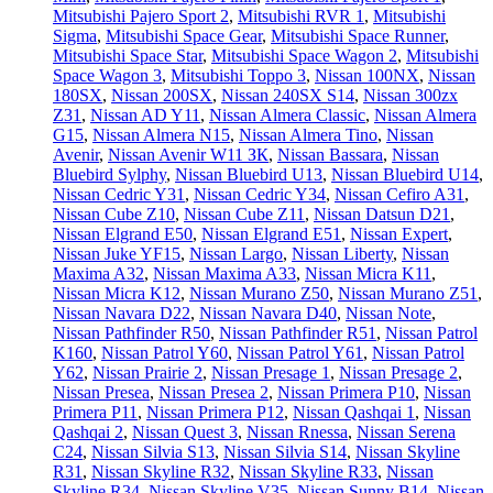
Mitsubishi Pajero Sport 2
,
Mitsubishi RVR 1
,
Mitsubishi
Sigma
,
Mitsubishi Space Gear
,
Mitsubishi Space Runner
,
Mitsubishi Space Star
,
Mitsubishi Space Wagon 2
,
Mitsubishi
Space Wagon 3
,
Mitsubishi Toppo 3
,
Nissan 100NX
,
Nissan
180SX
,
Nissan 200SX
,
Nissan 240SX S14
,
Nissan 300zx
Z31
,
Nissan AD Y11
,
Nissan Almera Classic
,
Nissan Almera
G15
,
Nissan Almera N15
,
Nissan Almera Tino
,
Nissan
Avenir
,
Nissan Avenir W11 ЗК
,
Nissan Bassara
,
Nissan
Bluebird Sylphy
,
Nissan Bluebird U13
,
Nissan Bluebird U14
,
Nissan Cedric Y31
,
Nissan Cedric Y34
,
Nissan Cefiro A31
,
Nissan Cube Z10
,
Nissan Cube Z11
,
Nissan Datsun D21
,
Nissan Elgrand E50
,
Nissan Elgrand E51
,
Nissan Expert
,
Nissan Juke YF15
,
Nissan Largo
,
Nissan Liberty
,
Nissan
Maxima A32
,
Nissan Maxima A33
,
Nissan Micra K11
,
Nissan Micra K12
,
Nissan Murano Z50
,
Nissan Murano Z51
,
Nissan Navara D22
,
Nissan Navara D40
,
Nissan Note
,
Nissan Pathfinder R50
,
Nissan Pathfinder R51
,
Nissan Patrol
K160
,
Nissan Patrol Y60
,
Nissan Patrol Y61
,
Nissan Patrol
Y62
,
Nissan Prairie 2
,
Nissan Presage 1
,
Nissan Presage 2
,
Nissan Presea
,
Nissan Presea 2
,
Nissan Primera P10
,
Nissan
Primera P11
,
Nissan Primera P12
,
Nissan Qashqai 1
,
Nissan
Qashqai 2
,
Nissan Quest 3
,
Nissan Rnessa
,
Nissan Serena
C24
,
Nissan Silvia S13
,
Nissan Silvia S14
,
Nissan Skyline
R31
,
Nissan Skyline R32
,
Nissan Skyline R33
,
Nissan
Skyline R34
,
Nissan Skyline V35
,
Nissan Sunny B14
,
Nissan