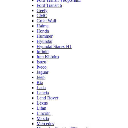
Ford Transit 4 коротыш
Ford Transit 6
Geely
GMC
Great Wall
Haima
Honda
Hummer
Hyundai
Hyundai Starex H1
Infiniti
Iran Khodro
Isuzu
Iveco
Jaguar
Jeep
Kia
Lada
Lancia
Land Rover
Lexus
Lifan
Lincoln
Mazda
Mercedes