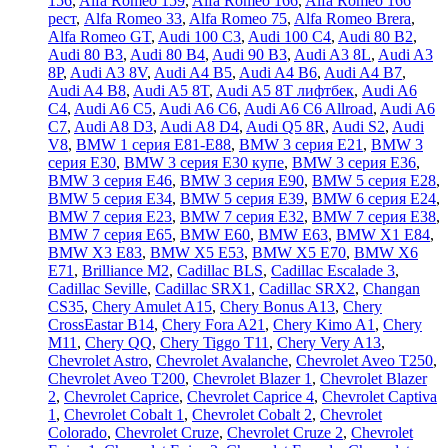
156
,
Alfa Romeo 159
,
Alfa Romeo 166
,
Alfa Romeo 166
рест
,
Alfa Romeo 33
,
Alfa Romeo 75
,
Alfa Romeo Brera
,
Alfa Romeo GT
,
Audi 100 C3
,
Audi 100 C4
,
Audi 80 B2
,
Audi 80 B3
,
Audi 80 B4
,
Audi 90 B3
,
Audi A3 8L
,
Audi A3
8P
,
Audi A3 8V
,
Audi A4 B5
,
Audi A4 B6
,
Audi A4 B7
,
Audi A4 B8
,
Audi A5 8T
,
Audi A5 8T лифтбек
,
Audi A6
C4
,
Audi A6 C5
,
Audi A6 C6
,
Audi A6 C6 Allroad
,
Audi A6
C7
,
Audi A8 D3
,
Audi A8 D4
,
Audi Q5 8R
,
Audi S2
,
Audi
V8
,
BMW 1 серия E81-E88
,
BMW 3 серия E21
,
BMW 3
серия E30
,
BMW 3 серия E30 купе
,
BMW 3 серия E36
,
BMW 3 серия E46
,
BMW 3 серия E90
,
BMW 5 серия E28
,
BMW 5 серия E34
,
BMW 5 серия E39
,
BMW 6 серия E24
,
BMW 7 серия E23
,
BMW 7 серия E32
,
BMW 7 серия E38
,
BMW 7 серия E65
,
BMW E60
,
BMW E63
,
BMW X1 E84
,
BMW X3 E83
,
BMW X5 E53
,
BMW X5 E70
,
BMW X6
E71
,
Brilliance M2
,
Cadillac BLS
,
Cadillac Escalade 3
,
Cadillac Seville
,
Cadillac SRX1
,
Cadillac SRX2
,
Changan
CS35
,
Chery Amulet A15
,
Chery Bonus A13
,
Chery
CrossEastar B14
,
Chery Fora A21
,
Chery Kimo A1
,
Chery
M11
,
Chery QQ
,
Chery Tiggo T11
,
Chery Very A13
,
Chevrolet Astro
,
Chevrolet Avalanche
,
Chevrolet Aveo T250
,
Chevrolet Aveo Т200
,
Chevrolet Blazer 1
,
Chevrolet Blazer
2
,
Chevrolet Caprice
,
Chevrolet Caprice 4
,
Chevrolet Captiva
1
,
Chevrolet Cobalt 1
,
Chevrolet Cobalt 2
,
Chevrolet
Colorado
,
Chevrolet Cruze
,
Chevrolet Cruze 2
,
Chevrolet