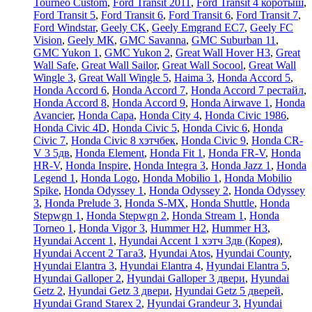
Tourneo Custom
,
Ford Transit 2011
,
Ford Transit 4 коротыш
,
Ford Transit 5
,
Ford Transit 6
,
Ford Transit 6
,
Ford Transit 7
,
Ford Windstar
,
Geely CK
,
Geely Emgrand EC7
,
Geely FC
Vision
,
Geely МК
,
GMC Savanna
,
GMC Suburban 11
,
GMC Yukon 1
,
GMC Yukon 2
,
Great Wall Hover H3
,
Great
Wall Safe
,
Great Wall Sailor
,
Great Wall Socool
,
Great Wall
Wingle 3
,
Great Wall Wingle 5
,
Haima 3
,
Honda Accord 5
,
Honda Accord 6
,
Honda Accord 7
,
Honda Accord 7 рестайл
,
Honda Accord 8
,
Honda Accord 9
,
Honda Airwave 1
,
Honda
Avancier
,
Honda Capa
,
Honda City 4
,
Honda Civic 1986
,
Honda Civic 4D
,
Honda Civic 5
,
Honda Civic 6
,
Honda
Civic 7
,
Honda Civic 8 хэтчбек
,
Honda Civic 9
,
Honda CR-
V 3 5дв
,
Honda Element
,
Honda Fit 1
,
Honda FR-V
,
Honda
HR-V
,
Honda Inspire
,
Honda Integra 3
,
Honda Jazz 1
,
Honda
Legend 1
,
Honda Logo
,
Honda Mobilio 1
,
Honda Mobilio
Spike
,
Honda Odyssey 1
,
Honda Odyssey 2
,
Honda Odyssey
3
,
Honda Prelude 3
,
Honda S-MX
,
Honda Shuttle
,
Honda
Stepwgn 1
,
Honda Stepwgn 2
,
Honda Stream 1
,
Honda
Torneo 1
,
Honda Vigor 3
,
Hummer H2
,
Hummer H3
,
Hyundai Accent 1
,
Hyundai Accent 1 хэтч 3дв (Корея)
,
Hyundai Accent 2 ТагаЗ
,
Hyundai Atos
,
Hyundai County
,
Hyundai Elantra 3
,
Hyundai Elantra 4
,
Hyundai Elantra 5
,
Hyundai Galloper 2
,
Hyundai Galloper 3 двери
,
Hyundai
Getz 2
,
Hyundai Getz 3 двери
,
Hyundai Getz 5 дверей
,
Hyundai Grand Starex 2
,
Hyundai Grandeur 3
,
Hyundai