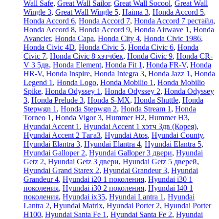
Wall Safe
,
Great Wall Sailor
,
Great Wall Socool
,
Great Wall
Wingle 3
,
Great Wall Wingle 5
,
Haima 3
,
Honda Accord 5
,
Honda Accord 6
,
Honda Accord 7
,
Honda Accord 7 рестайл
,
Honda Accord 8
,
Honda Accord 9
,
Honda Airwave 1
,
Honda
Avancier
,
Honda Capa
,
Honda City 4
,
Honda Civic 1986
,
Honda Civic 4D
,
Honda Civic 5
,
Honda Civic 6
,
Honda
Civic 7
,
Honda Civic 8 хэтчбек
,
Honda Civic 9
,
Honda CR-
V 3 5дв
,
Honda Element
,
Honda Fit 1
,
Honda FR-V
,
Honda
HR-V
,
Honda Inspire
,
Honda Integra 3
,
Honda Jazz 1
,
Honda
Legend 1
,
Honda Logo
,
Honda Mobilio 1
,
Honda Mobilio
Spike
,
Honda Odyssey 1
,
Honda Odyssey 2
,
Honda Odyssey
3
,
Honda Prelude 3
,
Honda S-MX
,
Honda Shuttle
,
Honda
Stepwgn 1
,
Honda Stepwgn 2
,
Honda Stream 1
,
Honda
Torneo 1
,
Honda Vigor 3
,
Hummer H2
,
Hummer H3
,
Hyundai Accent 1
,
Hyundai Accent 1 хэтч 3дв (Корея)
,
Hyundai Accent 2 ТагаЗ
,
Hyundai Atos
,
Hyundai County
,
Hyundai Elantra 3
,
Hyundai Elantra 4
,
Hyundai Elantra 5
,
Hyundai Galloper 2
,
Hyundai Galloper 3 двери
,
Hyundai
Getz 2
,
Hyundai Getz 3 двери
,
Hyundai Getz 5 дверей
,
Hyundai Grand Starex 2
,
Hyundai Grandeur 3
,
Hyundai
Grandeur 4
,
Hyundai i20 1 поколения
,
Hyundai i30 1
поколения
,
Hyundai i30 2 поколения
,
Hyundai I40 1
поколения
,
Hyundai ix35
,
Hyundai Lantra 1
,
Hyundai
Lantra 2
,
Hyundai Matrix
,
Hyundai Porter 2
,
Hyundai Porter
H100
,
Hyundai Santa Fe 1
,
Hyundai Santa Fe 2
,
Hyundai