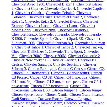
Chevrolet Aveo Т200
,
Chevrolet Blazer 1
,
Chevrolet Blazer
2
,
Chevrolet Caprice
,
Chevrolet Caprice 4
,
Chevrolet Captiva
1
,
Chevrolet Cobalt 1
,
Chevrolet Cobalt 2
,
Chevrolet
Colorado
,
Chevrolet Cruze
,
Chevrolet Cruze 2
,
Chevrolet
Epica 1
,
Chevrolet Epica 2
,
Chevrolet Evanda
,
Chevrolet
Express
,
Chevrolet Lacetti
,
Chevrolet Lanos
,
Chevrolet
Monte Carlo
,
Chevrolet Niva
,
Chevrolet Orlando 1
,
Chevrolet Rezzo
,
Chevrolet Silverado
,
Chevrolet Silverado
K1500
,
Chevrolet Spark 2
,
Chevrolet Spark ЗК
,
Chevrolet
Suburban 1995
,
Chevrolet Suburban 8-9
,
Chevrolet Suburban
9
,
Chevrolet Tahoe 1
,
Chevrolet Tahoe 2
,
Chevrolet Tracker
,
Chevrolet TrailBlazer 1
,
Chevrolet Trans Sport
,
Chevrolet
Van
,
Chrysler 300C
,
Chrysler 300M
,
Chrysler Concorde 2
,
Chrysler New Yorker 13
,
Chrysler Pacifica
,
Chrysler PT
Cruiser
,
Chrysler Saratoga
,
Chrysler Sebring 2
,
Chrysler
Sebring 3
,
Citroen Berlingo 1
,
Citroen C-Crosser
,
Citroen C2
,
Citroen C3 1 поколения
,
Citroen C3 2 поколения
,
Citroen
C3 Picasso
,
Citroen C3 ЗК
,
Citroen C4 1 пок 3дв
,
Citroen
C4 1 пок 5дв
,
Citroen C4 2 поколение рест
,
Citroen C5 1
поколение
,
Citroen C5 2 поколения
,
Citroen C8 1
поколения
,
Citroen DS3
,
Citroen Jumper 1
,
Citroen Jumpy
,
Citroen Space Tourer
,
Citroen Xantia
,
Citroen Xsara Picasso
,
Dadi Smoothing
,
Daewoo Espero
,
Daewoo Leganza
,
Daewoo Magnus
,
Daewoo Matiz
,
Daewoo Nexia 1
,
Daewoo