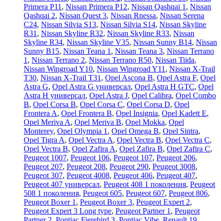
Primera P11
,
Nissan Primera P12
,
Nissan Qashqai 1
,
Nissan
Qashqai 2
,
Nissan Quest 3
,
Nissan Rnessa
,
Nissan Serena
C24
,
Nissan Silvia S13
,
Nissan Silvia S14
,
Nissan Skyline
R31
,
Nissan Skyline R32
,
Nissan Skyline R33
,
Nissan
Skyline R34
,
Nissan Skyline V35
,
Nissan Sunny B14
,
Nissan
Sunny B15
,
Nissan Teana 1
,
Nissan Teana 3
,
Nissan Terrano
1
,
Nissan Terrano 2
,
Nissan Terrano R50
,
Nissan Tiida
,
Nissan Wingroad Y10
,
Nissan Wingroad Y11
,
Nissan X-Trail
T30
,
Nissan X-Trail T31
,
Opel Ascona B
,
Opel Astra F
,
Opel
Astra G
,
Opel Astra G универсал
,
Opel Astra H GTC
,
Opel
Astra H универсал
,
Opel Astra J
,
Opel Calibra
,
Opel Combo
B
,
Opel Corsa B
,
Opel Corsa C
,
Opel Corsa D
,
Opel
Frontera A
,
Opel Frontera B
,
Opel Insignia
,
Opel Kadett E
,
Opel Meriva A
,
Opel Meriva B
,
Opel Mokka
,
Opel
Monterey
,
Opel Olympia 1
,
Opel Omega B
,
Opel Sintra
,
Opel Tigra A
,
Opel Vectra A
,
Opel Vectra B
,
Opel Vectra C
,
Opel Vectra В
,
Opel Zafira A
,
Opel Zafira B
,
Opel Zafira C
,
Peugeot 1007
,
Peugeot 106
,
Peugeot 107
,
Peugeot 206
,
Peugeot 207
,
Peugeot 208
,
Peugeot 290
,
Peugeot 3008
,
Peugeot 307
,
Peugeot 4008
,
Peugeot 406
,
Peugeot 407
,
Peugeot 407 универсал
,
Peugeot 408 1 поколения
,
Peugeot
508 1 поколения
,
Peugeot 605
,
Peugeot 607
,
Peugeot 806
,
Peugeot Boxer 1
,
Peugeot Boxer 3
,
Peugeot Expert 2
,
Peugeot Expert 3 Long type
,
Peugeot Partner 1
,
Peugeot
Partner 2
,
Pontiac Fierebird 3
,
Pontiac Vibe
,
Renault 19
,