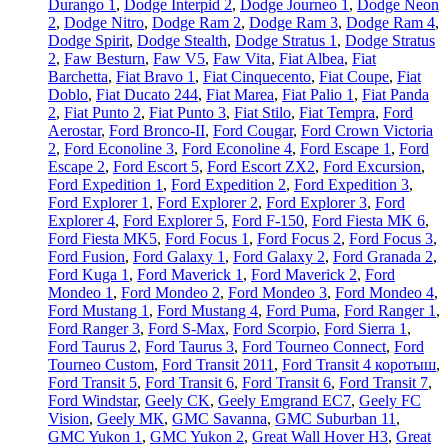
Durango 1
,
Dodge Interpid 2
,
Dodge Journeo 1
,
Dodge Neon
2
,
Dodge Nitro
,
Dodge Ram 2
,
Dodge Ram 3
,
Dodge Ram 4
,
Dodge Spirit
,
Dodge Stealth
,
Dodge Stratus 1
,
Dodge Stratus
2
,
Faw Besturn
,
Faw V5
,
Faw Vita
,
Fiat Albea
,
Fiat
Barchetta
,
Fiat Bravo 1
,
Fiat Cinquecento
,
Fiat Coupe
,
Fiat
Doblo
,
Fiat Ducato 244
,
Fiat Marea
,
Fiat Palio 1
,
Fiat Panda
2
,
Fiat Punto 2
,
Fiat Punto 3
,
Fiat Stilo
,
Fiat Tempra
,
Ford
Aerostar
,
Ford Bronco-II
,
Ford Cougar
,
Ford Crown Victoria
2
,
Ford Econoline 3
,
Ford Econoline 4
,
Ford Escape 1
,
Ford
Escape 2
,
Ford Escort 5
,
Ford Escort ZX2
,
Ford Excursion
,
Ford Expedition 1
,
Ford Expedition 2
,
Ford Expedition 3
,
Ford Explorer 1
,
Ford Explorer 2
,
Ford Explorer 3
,
Ford
Explorer 4
,
Ford Explorer 5
,
Ford F-150
,
Ford Fiesta MK 6
,
Ford Fiesta MK5
,
Ford Focus 1
,
Ford Focus 2
,
Ford Focus 3
,
Ford Fusion
,
Ford Galaxy 1
,
Ford Galaxy 2
,
Ford Granada 2
,
Ford Kuga 1
,
Ford Maverick 1
,
Ford Maverick 2
,
Ford
Mondeo 1
,
Ford Mondeo 2
,
Ford Mondeo 3
,
Ford Mondeo 4
,
Ford Mustang 1
,
Ford Mustang 4
,
Ford Puma
,
Ford Ranger 1
,
Ford Ranger 3
,
Ford S-Max
,
Ford Scorpio
,
Ford Sierra 1
,
Ford Taurus 2
,
Ford Taurus 3
,
Ford Tourneo Connect
,
Ford
Tourneo Custom
,
Ford Transit 2011
,
Ford Transit 4 коротыш
,
Ford Transit 5
,
Ford Transit 6
,
Ford Transit 6
,
Ford Transit 7
,
Ford Windstar
,
Geely CK
,
Geely Emgrand EC7
,
Geely FC
Vision
,
Geely МК
,
GMC Savanna
,
GMC Suburban 11
,
GMC Yukon 1
,
GMC Yukon 2
,
Great Wall Hover H3
,
Great