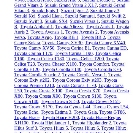
Grand Vitara 2
,
Suzuki Grand Vitara 2 XL7
,
Suzuki Grand
Vitara 3
,
Suzuki Ignis 1
,
Suzuki Ignis 2
,
Suzuki Jimny 3
,
Suzuki Kei
,
Suzuki Liana
,
Suzuki Samurai
,
Suzuki Swift 2
,
Suzuki Swift 3
,
Suzuki SX4
,
Suzuki Vitara 1
,
Suzuki Wagon
R
,
Toyota Alphard 1
,
Toyota Altezza
,
Toyota Auris 1
,
Toyota
Auris 2
,
Toyota Avensis 1
,
Toyota Avensis 2
,
Toyota Avensis
Verso
,
Toyota Aygo
,
Toyota BB 1
,
Toyota BB 2
,
Toyota
Camry Solara
,
Toyota Camry XV30
,
Toyota Camry XV40
,
Toyota Camry XV50
,
Toyota Carina E1
,
Toyota Carina ED
,
Toyota Carina T170
,
Toyota Carina T190
,
Toyota Celica
T160
,
Toyota Celica T180
,
Toyota Celica T200
,
Toyota
Celica T23
,
Toyota Chaser X100
,
Toyota Comfort
,
Toyota
Corolla E120
,
Toyota Corolla E140
,
Toyota Corolla E70
,
Toyota Corolla Spacio 2
,
Toyota Corolla Verso 1
,
Toyota
Corona Exiv st202
,
Toyota Corona Exiv st203
,
Toyota
Corona Premio T210
,
Toyota Corona T170
,
Toyota Corsa
L50
,
Toyota Cresta X100
,
Toyota Cresta X70
,
Toyota Cresta
X80
,
Toyota Cresta X90
,
Toyota Crown S130
,
Toyota
Crown S140
,
Toyota Crown S150
,
Toyota Crown S155
,
Toyota Crown S170
,
Toyota Cynos L44
,
Toyota Cynos L54
,
Toyota Echo
,
Toyota Estima 3
,
Toyota Gaia
,
Toyota GT86
,
Toyota Hiace
,
Toyota Hiace H200
,
Toyota Hiace Regius
XH100
,
Toyota Highlander 1
,
Toyota Highlander 2
,
Toyota
Hilus Surf 3
,
Toyota Hilux 5
,
Toyota Hilux 6
,
Toyota Hilux