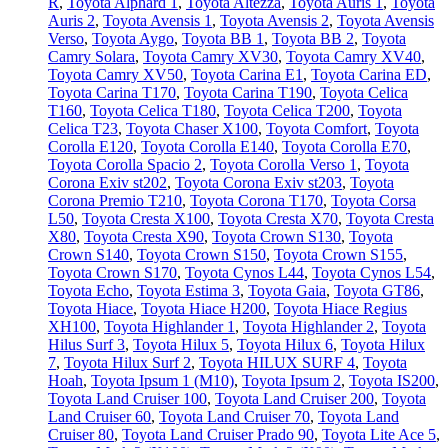
R
,
Toyota Alphard 1
,
Toyota Altezza
,
Toyota Auris 1
,
Toyota
Auris 2
,
Toyota Avensis 1
,
Toyota Avensis 2
,
Toyota Avensis
Verso
,
Toyota Aygo
,
Toyota BB 1
,
Toyota BB 2
,
Toyota
Camry Solara
,
Toyota Camry XV30
,
Toyota Camry XV40
,
Toyota Camry XV50
,
Toyota Carina E1
,
Toyota Carina ED
,
Toyota Carina T170
,
Toyota Carina T190
,
Toyota Celica
T160
,
Toyota Celica T180
,
Toyota Celica T200
,
Toyota
Celica T23
,
Toyota Chaser X100
,
Toyota Comfort
,
Toyota
Corolla E120
,
Toyota Corolla E140
,
Toyota Corolla E70
,
Toyota Corolla Spacio 2
,
Toyota Corolla Verso 1
,
Toyota
Corona Exiv st202
,
Toyota Corona Exiv st203
,
Toyota
Corona Premio T210
,
Toyota Corona T170
,
Toyota Corsa
L50
,
Toyota Cresta X100
,
Toyota Cresta X70
,
Toyota Cresta
X80
,
Toyota Cresta X90
,
Toyota Crown S130
,
Toyota
Crown S140
,
Toyota Crown S150
,
Toyota Crown S155
,
Toyota Crown S170
,
Toyota Cynos L44
,
Toyota Cynos L54
,
Toyota Echo
,
Toyota Estima 3
,
Toyota Gaia
,
Toyota GT86
,
Toyota Hiace
,
Toyota Hiace H200
,
Toyota Hiace Regius
XH100
,
Toyota Highlander 1
,
Toyota Highlander 2
,
Toyota
Hilus Surf 3
,
Toyota Hilux 5
,
Toyota Hilux 6
,
Toyota Hilux
7
,
Toyota Hilux Surf 2
,
Toyota HILUX SURF 4
,
Toyota
Hoah
,
Toyota Ipsum 1 (М10)
,
Toyota Ipsum 2
,
Toyota IS200
,
Toyota Land Cruiser 100
,
Toyota Land Cruiser 200
,
Toyota
Land Cruiser 60
,
Toyota Land Cruiser 70
,
Toyota Land
Cruiser 80
,
Toyota Land Cruiser Prado 90
,
Toyota Lite Ace 5
,