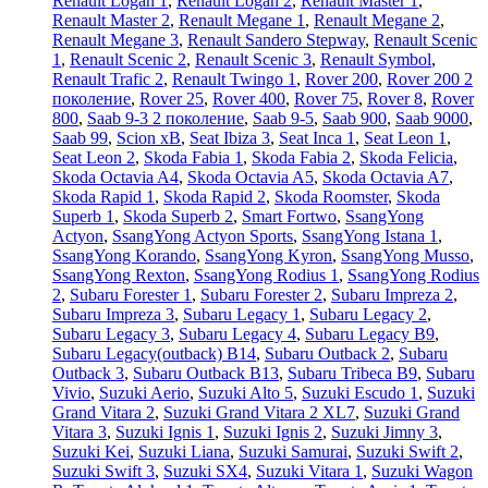
Renault Logan 1
,
Renault Logan 2
,
Renault Master 1
,
Renault Master 2
,
Renault Megane 1
,
Renault Megane 2
,
Renault Megane 3
,
Renault Sandero Stepway
,
Renault Scenic
1
,
Renault Scenic 2
,
Renault Scenic 3
,
Renault Symbol
,
Renault Trafic 2
,
Renault Twingo 1
,
Rover 200
,
Rover 200 2
поколение
,
Rover 25
,
Rover 400
,
Rover 75
,
Rover 8
,
Rover
800
,
Saab 9-3 2 поколение
,
Saab 9-5
,
Saab 900
,
Saab 9000
,
Saab 99
,
Scion xB
,
Seat Ibiza 3
,
Seat Inca 1
,
Seat Leon 1
,
Seat Leon 2
,
Skoda Fabia 1
,
Skoda Fabia 2
,
Skoda Felicia
,
Skoda Octavia A4
,
Skoda Octavia A5
,
Skoda Octavia A7
,
Skoda Rapid 1
,
Skoda Rapid 2
,
Skoda Roomster
,
Skoda
Superb 1
,
Skoda Superb 2
,
Smart Fortwo
,
SsangYong
Actyon
,
SsangYong Actyon Sports
,
SsangYong Istana 1
,
SsangYong Korando
,
SsangYong Kyron
,
SsangYong Musso
,
SsangYong Rexton
,
SsangYong Rodius 1
,
SsangYong Rodius
2
,
Subaru Forester 1
,
Subaru Forester 2
,
Subaru Impreza 2
,
Subaru Impreza 3
,
Subaru Legacy 1
,
Subaru Legacy 2
,
Subaru Legacy 3
,
Subaru Legacy 4
,
Subaru Legacy B9
,
Subaru Legacy(outback) B14
,
Subaru Outback 2
,
Subaru
Outback 3
,
Subaru Outback B13
,
Subaru Tribeca B9
,
Subaru
Vivio
,
Suzuki Aerio
,
Suzuki Alto 5
,
Suzuki Escudo 1
,
Suzuki
Grand Vitara 2
,
Suzuki Grand Vitara 2 XL7
,
Suzuki Grand
Vitara 3
,
Suzuki Ignis 1
,
Suzuki Ignis 2
,
Suzuki Jimny 3
,
Suzuki Kei
,
Suzuki Liana
,
Suzuki Samurai
,
Suzuki Swift 2
,
Suzuki Swift 3
,
Suzuki SX4
,
Suzuki Vitara 1
,
Suzuki Wagon