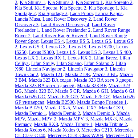
2
,
Kia Shuma 1
,
Kia Shuma 2
,
Kia Sorento 1
,
Kia Sorento 2
,
Kia Soul
,
Kia Spectra
,
Kia Spectra 2
,
Kia Sportage 1
,
Kia
Sportage 2
,
Kia Sportage 3
,
Lada Priora
,
Lancia Kappa
,
Lancia Musa
,
Land Rover Discovery 2
,
Land Rover
Discovery 3
,
Land Rover Discovery 4
,
Land Rover
Freelander 1
,
Land Rover Freelander 2
,
Land Rover Range
Rover 2
,
Land Rover Range Rover 3
,
Land Rover Range
Rover Sport
,
Lexus ES 4
,
Lexus ES 5
,
Lexus GS
,
Lexus GS
2
,
Lexus GS 3
,
Lexus GX
,
Lexus IS
,
Lexus IS200
,
Lexus
IS250
,
Lexus IS300
,
Lexus LS
,
Lexus LS 3
,
Lexus LS 400
,
Lexus LX 2
,
Lexus RX 1
,
Lexus RX 2
,
Lifan Breez
,
Lifan
Celliya
,
Lifan Smily
,
Lifan Solano
,
Lifan Solano 2
,
Lifan
X60
,
Lincoln Navigator 2
,
Lincoln Navigator 3
,
Lincoln
Town Car 2
,
Mazda 121
,
Mazda 2 DE
,
Mazda 3 BL
,
Mazda
3 BM
,
Mazda 323 BA седан
,
Mazda 323 BA хэтч 3 двери
,
Mazda 323 BA хэтч 5 дверей
,
Mazda 323 BF
,
Mazda 323
BG
,
Mazda 323 BJ
,
Mazda 5 CR
,
Mazda 6 GH
,
Mazda 6 GJ
,
Mazda 626 GC
,
Mazda 626 GD
,
Mazda 626 GE
,
Mazda 626
GF универсал
,
Mazda B2500
,
Mazda Bongo Friendee 1
,
Mazda BT-50
,
Mazda CX-5
,
Mazda CX7
,
Mazda CX9
,
Mazda Demio 1
,
Mazda Demio 2
,
Mazda Demio 3
,
Mazda
MPV
,
Mazda MPV 2
,
Mazda MPV 3
,
Mazda MX-3
,
Mazda
Premacy
,
Mazda RX8
,
Mazda Tribute 1
,
Mazda Tribute 2
,
Mazda Xedos 6
,
Mazda Xedos 9
,
Mercedes C219
,
Mercedes
CL-Class C140
,
Mercedes CLK-Class W209
,
Mercedes GL-