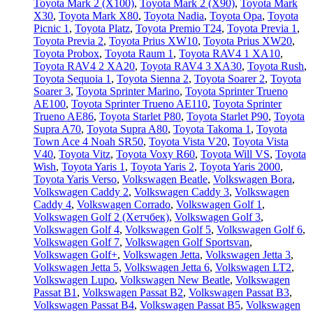
Toyota Mark 2 (Х100)
,
Toyota Mark 2 (Х90)
,
Toyota Mark
X30
,
Toyota Mark X80
,
Toyota Nadia
,
Toyota Opa
,
Toyota
Picnic 1
,
Toyota Platz
,
Toyota Premio T24
,
Toyota Previa 1
,
Toyota Previa 2
,
Toyota Prius XW10
,
Toyota Prius XW20
,
Toyota Probox
,
Toyota Raum 1
,
Toyota RAV4 1 XA10
,
Toyota RAV4 2 XA20
,
Toyota RAV4 3 XA30
,
Toyota Rush
,
Toyota Sequoia 1
,
Toyota Sienna 2
,
Toyota Soarer 2
,
Toyota
Soarer 3
,
Toyota Sprinter Marino
,
Toyota Sprinter Trueno
AE100
,
Toyota Sprinter Trueno AE110
,
Toyota Sprinter
Trueno AE86
,
Toyota Starlet P80
,
Toyota Starlet P90
,
Toyota
Supra A70
,
Toyota Supra A80
,
Toyota Takoma 1
,
Toyota
Town Ace 4 Noah SR50
,
Toyota Vista V20
,
Toyota Vista
V40
,
Toyota Vitz
,
Toyota Voxy R60
,
Toyota Will VS
,
Toyota
Wish
,
Toyota Yaris 1
,
Toyota Yaris 2
,
Toyota Yaris 2000
,
Toyota Yaris Verso
,
Volkswagen Beatle
,
Volkswagen Bora
,
Volkswagen Caddy 2
,
Volkswagen Caddy 3
,
Volkswagen
Caddy 4
,
Volkswagen Corrado
,
Volkswagen Golf 1
,
Volkswagen Golf 2 (Хетчбек)
,
Volkswagen Golf 3
,
Volkswagen Golf 4
,
Volkswagen Golf 5
,
Volkswagen Golf 6
,
Volkswagen Golf 7
,
Volkswagen Golf Sportsvan
,
Volkswagen Golf+
,
Volkswagen Jetta
,
Volkswagen Jetta 3
,
Volkswagen Jetta 5
,
Volkswagen Jetta 6
,
Volkswagen LT2
,
Volkswagen Lupo
,
Volkswagen New Beatle
,
Volkswagen
Passat B1
,
Volkswagen Passat B2
,
Volkswagen Passat B3
,
Volkswagen Passat B4
,
Volkswagen Passat B5
,
Volkswagen