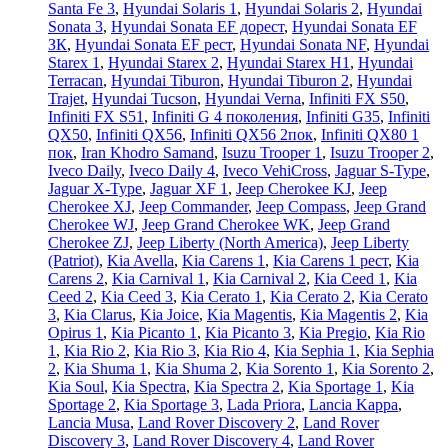
Santa Fe 3
,
Hyundai Solaris 1
,
Hyundai Solaris 2
,
Hyundai
Sonata 3
,
Hyundai Sonata EF дорест
,
Hyundai Sonata EF
ЗК
,
Hyundai Sonata EF рест
,
Hyundai Sonata NF
,
Hyundai
Starex 1
,
Hyundai Starex 2
,
Hyundai Starex H1
,
Hyundai
Terracan
,
Hyundai Tiburon
,
Hyundai Tiburon 2
,
Hyundai
Trajet
,
Hyundai Tucson
,
Hyundai Verna
,
Infiniti FX S50
,
Infiniti FX S51
,
Infiniti G 4 поколения
,
Infiniti G35
,
Infiniti
QX50
,
Infiniti QX56
,
Infiniti QX56 2пок
,
Infiniti QX80 1
пок
,
Iran Khodro Samand
,
Isuzu Trooper 1
,
Isuzu Trooper 2
,
Iveco Daily
,
Iveco Daily 4
,
Iveco VehiCross
,
Jaguar S-Type
,
Jaguar X-Type
,
Jaguar XF 1
,
Jeep Cherokee KJ
,
Jeep
Cherokee XJ
,
Jeep Commander
,
Jeep Compass
,
Jeep Grand
Cherokee WJ
,
Jeep Grand Cherokee WK
,
Jeep Grand
Cherokee ZJ
,
Jeep Liberty (North America)
,
Jeep Liberty
(Patriot)
,
Kia Avella
,
Kia Carens 1
,
Kia Carens 1 рест
,
Kia
Carens 2
,
Kia Carnival 1
,
Kia Carnival 2
,
Kia Ceed 1
,
Kia
Ceed 2
,
Kia Ceed 3
,
Kia Cerato 1
,
Kia Cerato 2
,
Kia Cerato
3
,
Kia Clarus
,
Kia Joice
,
Kia Magentis
,
Kia Magentis 2
,
Kia
Opirus 1
,
Kia Picanto 1
,
Kia Picanto 3
,
Kia Pregio
,
Kia Rio
1
,
Kia Rio 2
,
Kia Rio 3
,
Kia Rio 4
,
Kia Sephia 1
,
Kia Sephia
2
,
Kia Shuma 1
,
Kia Shuma 2
,
Kia Sorento 1
,
Kia Sorento 2
,
Kia Soul
,
Kia Spectra
,
Kia Spectra 2
,
Kia Sportage 1
,
Kia
Sportage 2
,
Kia Sportage 3
,
Lada Priora
,
Lancia Kappa
,
Lancia Musa
,
Land Rover Discovery 2
,
Land Rover
Discovery 3
,
Land Rover Discovery 4
,
Land Rover