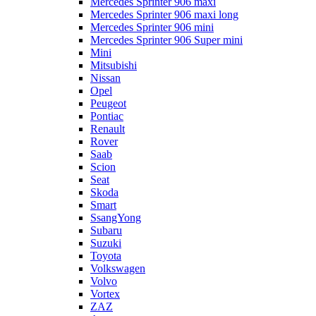
Mercedes Sprinter 906 maxi
Mercedes Sprinter 906 maxi long
Mercedes Sprinter 906 mini
Mercedes Sprinter 906 Super mini
Mini
Mitsubishi
Nissan
Opel
Peugeot
Pontiac
Renault
Rover
Saab
Scion
Seat
Skoda
Smart
SsangYong
Subaru
Suzuki
Toyota
Volkswagen
Volvo
Vortex
ZAZ