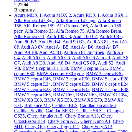
2,250
Р
В корзину
Acura MDX 1
,
Acura MDX 2
,
Acura RDX 1
,
Acura RSX 1
,
Alfa Romeo 147 3дв
,
Alfa Romeo 147 5дв
,
Alfa Romeo
156
,
Alfa Romeo 159
,
Alfa Romeo 166
,
Alfa Romeo 166
рест
,
Alfa Romeo 33
,
Alfa Romeo 75
,
Alfa Romeo Brera
,
Alfa Romeo GT
,
Audi 100 C3
,
Audi 100 C4
,
Audi 80 B2
,
Audi 80 B3
,
Audi 80 B4
,
Audi 90 B3
,
Audi A3 8L
,
Audi A3
8P
,
Audi A3 8V
,
Audi A4 B5
,
Audi A4 B6
,
Audi A4 B7
,
Audi A4 B8
,
Audi A5 8T
,
Audi A5 8T лифтбек
,
Audi A6
C4
,
Audi A6 C5
,
Audi A6 C6
,
Audi A6 C6 Allroad
,
Audi A6
C7
,
Audi A8 D3
,
Audi A8 D4
,
Audi Q5 8R
,
Audi S2
,
Audi
V8
,
BMW 1 серия E81-E88
,
BMW 3 серия E21
,
BMW 3
серия E30
,
BMW 3 серия E30 купе
,
BMW 3 серия E36
,
BMW 3 серия E46
,
BMW 3 серия E90
,
BMW 5 серия E28
,
BMW 5 серия E34
,
BMW 5 серия E39
,
BMW 6 серия E24
,
BMW 7 серия E23
,
BMW 7 серия E32
,
BMW 7 серия E38
,
BMW 7 серия E65
,
BMW E60
,
BMW E63
,
BMW X1 E84
,
BMW X3 E83
,
BMW X5 E53
,
BMW X5 E70
,
BMW X6
E71
,
Brilliance M2
,
Cadillac BLS
,
Cadillac Escalade 3
,
Cadillac Seville
,
Cadillac SRX1
,
Cadillac SRX2
,
Changan
CS35
,
Chery Amulet A15
,
Chery Bonus A13
,
Chery
CrossEastar B14
,
Chery Fora A21
,
Chery Kimo A1
,
Chery
M11
,
Chery QQ
,
Chery Tiggo T11
,
Chery Very A13
,
Chevrolet Astro
,
Chevrolet Avalanche
,
Chevrolet Aveo T250
,