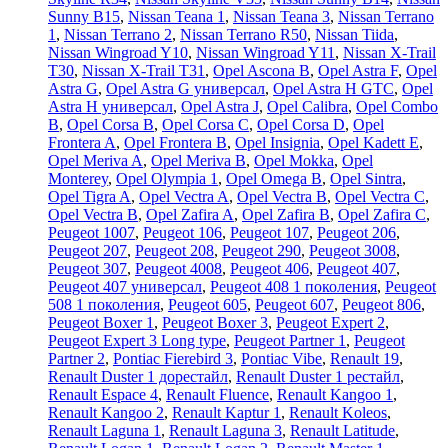
Sunny B15
,
Nissan Teana 1
,
Nissan Teana 3
,
Nissan Terrano
1
,
Nissan Terrano 2
,
Nissan Terrano R50
,
Nissan Tiida
,
Nissan Wingroad Y10
,
Nissan Wingroad Y11
,
Nissan X-Trail
T30
,
Nissan X-Trail T31
,
Opel Ascona B
,
Opel Astra F
,
Opel
Astra G
,
Opel Astra G универсал
,
Opel Astra H GTC
,
Opel
Astra H универсал
,
Opel Astra J
,
Opel Calibra
,
Opel Combo
B
,
Opel Corsa B
,
Opel Corsa C
,
Opel Corsa D
,
Opel
Frontera A
,
Opel Frontera B
,
Opel Insignia
,
Opel Kadett E
,
Opel Meriva A
,
Opel Meriva B
,
Opel Mokka
,
Opel
Monterey
,
Opel Olympia 1
,
Opel Omega B
,
Opel Sintra
,
Opel Tigra A
,
Opel Vectra A
,
Opel Vectra B
,
Opel Vectra C
,
Opel Vectra В
,
Opel Zafira A
,
Opel Zafira B
,
Opel Zafira C
,
Peugeot 1007
,
Peugeot 106
,
Peugeot 107
,
Peugeot 206
,
Peugeot 207
,
Peugeot 208
,
Peugeot 290
,
Peugeot 3008
,
Peugeot 307
,
Peugeot 4008
,
Peugeot 406
,
Peugeot 407
,
Peugeot 407 универсал
,
Peugeot 408 1 поколения
,
Peugeot
508 1 поколения
,
Peugeot 605
,
Peugeot 607
,
Peugeot 806
,
Peugeot Boxer 1
,
Peugeot Boxer 3
,
Peugeot Expert 2
,
Peugeot Expert 3 Long type
,
Peugeot Partner 1
,
Peugeot
Partner 2
,
Pontiac Fierebird 3
,
Pontiac Vibe
,
Renault 19
,
Renault Duster 1 дорестайл
,
Renault Duster 1 рестайл
,
Renault Espace 4
,
Renault Fluence
,
Renault Kangoo 1
,
Renault Kangoo 2
,
Renault Kaptur 1
,
Renault Koleos
,
Renault Laguna 1
,
Renault Laguna 3
,
Renault Latitude
,