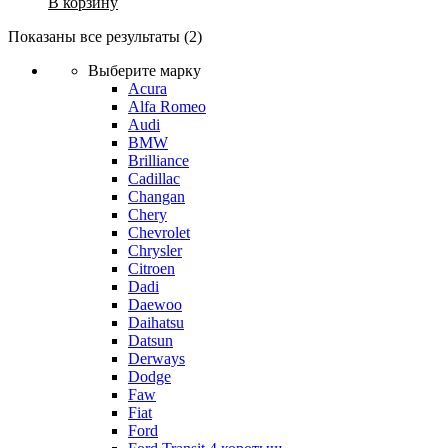
В корзину
Показаны все результаты (2)
Выберите марку
Acura
Alfa Romeo
Audi
BMW
Brilliance
Cadillac
Changan
Chery
Chevrolet
Chrysler
Citroen
Dadi
Daewoo
Daihatsu
Datsun
Derways
Dodge
Faw
Fiat
Ford