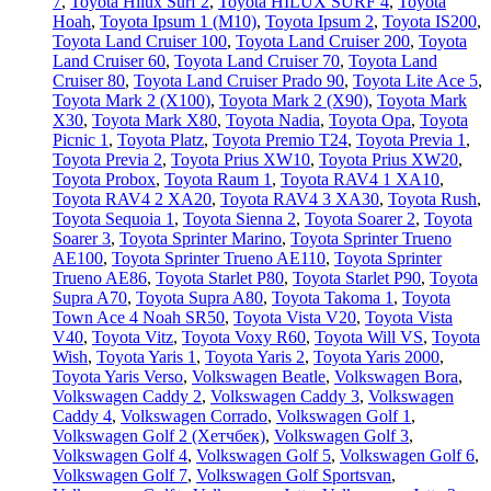
7
,
Toyota Hilux Surf 2
,
Toyota HILUX SURF 4
,
Toyota
Hoah
,
Toyota Ipsum 1 (М10)
,
Toyota Ipsum 2
,
Toyota IS200
,
Toyota Land Cruiser 100
,
Toyota Land Cruiser 200
,
Toyota
Land Cruiser 60
,
Toyota Land Cruiser 70
,
Toyota Land
Cruiser 80
,
Toyota Land Cruiser Prado 90
,
Toyota Lite Ace 5
,
Toyota Mark 2 (Х100)
,
Toyota Mark 2 (Х90)
,
Toyota Mark
X30
,
Toyota Mark X80
,
Toyota Nadia
,
Toyota Opa
,
Toyota
Picnic 1
,
Toyota Platz
,
Toyota Premio T24
,
Toyota Previa 1
,
Toyota Previa 2
,
Toyota Prius XW10
,
Toyota Prius XW20
,
Toyota Probox
,
Toyota Raum 1
,
Toyota RAV4 1 XA10
,
Toyota RAV4 2 XA20
,
Toyota RAV4 3 XA30
,
Toyota Rush
,
Toyota Sequoia 1
,
Toyota Sienna 2
,
Toyota Soarer 2
,
Toyota
Soarer 3
,
Toyota Sprinter Marino
,
Toyota Sprinter Trueno
AE100
,
Toyota Sprinter Trueno AE110
,
Toyota Sprinter
Trueno AE86
,
Toyota Starlet P80
,
Toyota Starlet P90
,
Toyota
Supra A70
,
Toyota Supra A80
,
Toyota Takoma 1
,
Toyota
Town Ace 4 Noah SR50
,
Toyota Vista V20
,
Toyota Vista
V40
,
Toyota Vitz
,
Toyota Voxy R60
,
Toyota Will VS
,
Toyota
Wish
,
Toyota Yaris 1
,
Toyota Yaris 2
,
Toyota Yaris 2000
,
Toyota Yaris Verso
,
Volkswagen Beatle
,
Volkswagen Bora
,
Volkswagen Caddy 2
,
Volkswagen Caddy 3
,
Volkswagen
Caddy 4
,
Volkswagen Corrado
,
Volkswagen Golf 1
,
Volkswagen Golf 2 (Хетчбек)
,
Volkswagen Golf 3
,
Volkswagen Golf 4
,
Volkswagen Golf 5
,
Volkswagen Golf 6
,
Volkswagen Golf 7
,
Volkswagen Golf Sportsvan
,