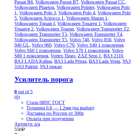
Passat B6
,
Volkswagen Passat B7
,
Volkswagen Passat CC
,
Volkswagen Phaeton
,
Volkswagen Pointer
,
Volkswagen Polo
1
,
Volkswagen Polo 3
,
Volkswagen Polo 4
,
Volkswagen Polo
5
,
Volkswagen Scirocco 1
,
Volkswagen Sharan 1
,
Volkswagen Tiguan I
,
Volkswagen Touareg 1
,
Volkswagen
Touareg 2
,
Volkswagen Touran
,
Volkswagen Transporter T2
,
Volkswagen Transporter T3
,
Volkswagen Transporter T4
,
Volkswagen Transporter T5
,
Volvo 740
,
Volvo 850
,
Volvo
940 GL
,
Volvo 960
,
Volvo C70
,
Volvo S40 1 поколения
,
Volvo S60 1 поколение
,
Volvo S70 1 поколения
,
Volvo
S80 1 поколения
,
Vortex Tingo
,
ZAZ Sens 1
,
ВАЗ 2110
,
ВАЗ LADA Kalina
,
ВАЗ Lada Priora
,
ВАЗ Lada Vesta
,
УАЗ
3163 Patriot
,
УАЗ пикап
Усилитель порога
0
out of 5
(0)
Сталь 08ПС ГОСТ
Толщина 0.8 — 1.2мм (на выбор)
Доставка по России от 300р
Оплата при получении
Артикул: n/a
550
Р