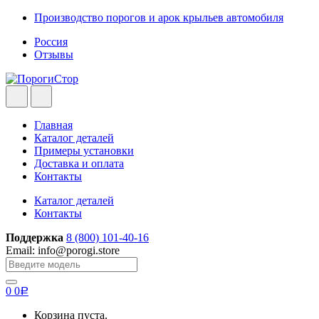
Skip
Skip
Производство порогов и арок крыльев автомобиля
to
to
Россия
navigation
content
Отзывы
Главная
Каталог деталей
Примеры установки
Доставка и оплата
Контакты
Каталог деталей
Контакты
Поддержка
8 (800) 101-40-16
Email: info@porogi.store
Search
for:
0
0
Р
Корзина пуста.