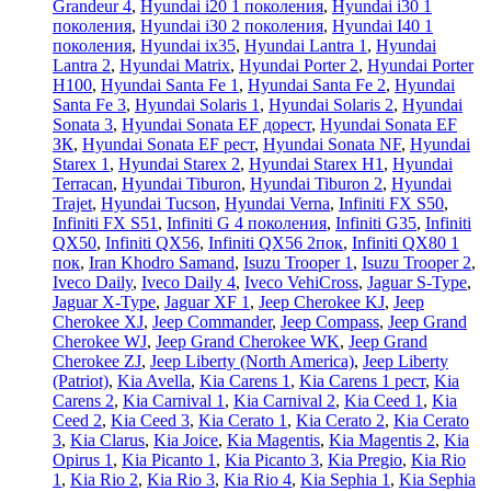
Grandeur 4
,
Hyundai i20 1 поколения
,
Hyundai i30 1
поколения
,
Hyundai i30 2 поколения
,
Hyundai I40 1
поколения
,
Hyundai ix35
,
Hyundai Lantra 1
,
Hyundai
Lantra 2
,
Hyundai Matrix
,
Hyundai Porter 2
,
Hyundai Porter
H100
,
Hyundai Santa Fe 1
,
Hyundai Santa Fe 2
,
Hyundai
Santa Fe 3
,
Hyundai Solaris 1
,
Hyundai Solaris 2
,
Hyundai
Sonata 3
,
Hyundai Sonata EF дорест
,
Hyundai Sonata EF
ЗК
,
Hyundai Sonata EF рест
,
Hyundai Sonata NF
,
Hyundai
Starex 1
,
Hyundai Starex 2
,
Hyundai Starex H1
,
Hyundai
Terracan
,
Hyundai Tiburon
,
Hyundai Tiburon 2
,
Hyundai
Trajet
,
Hyundai Tucson
,
Hyundai Verna
,
Infiniti FX S50
,
Infiniti FX S51
,
Infiniti G 4 поколения
,
Infiniti G35
,
Infiniti
QX50
,
Infiniti QX56
,
Infiniti QX56 2пок
,
Infiniti QX80 1
пок
,
Iran Khodro Samand
,
Isuzu Trooper 1
,
Isuzu Trooper 2
,
Iveco Daily
,
Iveco Daily 4
,
Iveco VehiCross
,
Jaguar S-Type
,
Jaguar X-Type
,
Jaguar XF 1
,
Jeep Cherokee KJ
,
Jeep
Cherokee XJ
,
Jeep Commander
,
Jeep Compass
,
Jeep Grand
Cherokee WJ
,
Jeep Grand Cherokee WK
,
Jeep Grand
Cherokee ZJ
,
Jeep Liberty (North America)
,
Jeep Liberty
(Patriot)
,
Kia Avella
,
Kia Carens 1
,
Kia Carens 1 рест
,
Kia
Carens 2
,
Kia Carnival 1
,
Kia Carnival 2
,
Kia Ceed 1
,
Kia
Ceed 2
,
Kia Ceed 3
,
Kia Cerato 1
,
Kia Cerato 2
,
Kia Cerato
3
,
Kia Clarus
,
Kia Joice
,
Kia Magentis
,
Kia Magentis 2
,
Kia
Opirus 1
,
Kia Picanto 1
,
Kia Picanto 3
,
Kia Pregio
,
Kia Rio
1
,
Kia Rio 2
,
Kia Rio 3
,
Kia Rio 4
,
Kia Sephia 1
,
Kia Sephia