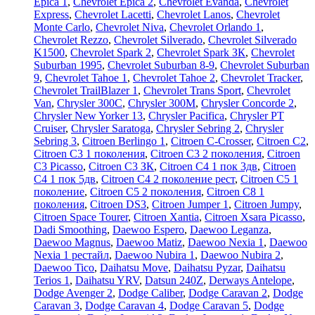
Epica 1
,
Chevrolet Epica 2
,
Chevrolet Evanda
,
Chevrolet
Express
,
Chevrolet Lacetti
,
Chevrolet Lanos
,
Chevrolet
Monte Carlo
,
Chevrolet Niva
,
Chevrolet Orlando 1
,
Chevrolet Rezzo
,
Chevrolet Silverado
,
Chevrolet Silverado
K1500
,
Chevrolet Spark 2
,
Chevrolet Spark ЗК
,
Chevrolet
Suburban 1995
,
Chevrolet Suburban 8-9
,
Chevrolet Suburban
9
,
Chevrolet Tahoe 1
,
Chevrolet Tahoe 2
,
Chevrolet Tracker
,
Chevrolet TrailBlazer 1
,
Chevrolet Trans Sport
,
Chevrolet
Van
,
Chrysler 300C
,
Chrysler 300M
,
Chrysler Concorde 2
,
Chrysler New Yorker 13
,
Chrysler Pacifica
,
Chrysler PT
Cruiser
,
Chrysler Saratoga
,
Chrysler Sebring 2
,
Chrysler
Sebring 3
,
Citroen Berlingo 1
,
Citroen C-Crosser
,
Citroen C2
,
Citroen C3 1 поколения
,
Citroen C3 2 поколения
,
Citroen
C3 Picasso
,
Citroen C3 ЗК
,
Citroen C4 1 пок 3дв
,
Citroen
C4 1 пок 5дв
,
Citroen C4 2 поколение рест
,
Citroen C5 1
поколение
,
Citroen C5 2 поколения
,
Citroen C8 1
поколения
,
Citroen DS3
,
Citroen Jumper 1
,
Citroen Jumpy
,
Citroen Space Tourer
,
Citroen Xantia
,
Citroen Xsara Picasso
,
Dadi Smoothing
,
Daewoo Espero
,
Daewoo Leganza
,
Daewoo Magnus
,
Daewoo Matiz
,
Daewoo Nexia 1
,
Daewoo
Nexia 1 рестайл
,
Daewoo Nubira 1
,
Daewoo Nubira 2
,
Daewoo Tico
,
Daihatsu Move
,
Daihatsu Pyzar
,
Daihatsu
Terios 1
,
Daihatsu YRV
,
Datsun 240Z
,
Derways Antelope
,
Dodge Avenger 2
,
Dodge Caliber
,
Dodge Caravan 2
,
Dodge
Caravan 3
,
Dodge Caravan 4
,
Dodge Caravan 5
,
Dodge