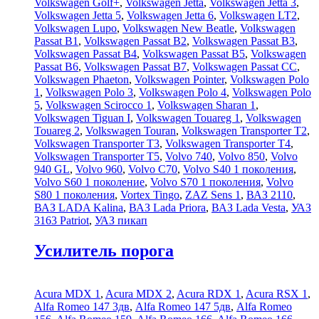
Volkswagen Golf+
,
Volkswagen Jetta
,
Volkswagen Jetta 3
,
Volkswagen Jetta 5
,
Volkswagen Jetta 6
,
Volkswagen LT2
,
Volkswagen Lupo
,
Volkswagen New Beatle
,
Volkswagen
Passat B1
,
Volkswagen Passat B2
,
Volkswagen Passat B3
,
Volkswagen Passat B4
,
Volkswagen Passat B5
,
Volkswagen
Passat B6
,
Volkswagen Passat B7
,
Volkswagen Passat CC
,
Volkswagen Phaeton
,
Volkswagen Pointer
,
Volkswagen Polo
1
,
Volkswagen Polo 3
,
Volkswagen Polo 4
,
Volkswagen Polo
5
,
Volkswagen Scirocco 1
,
Volkswagen Sharan 1
,
Volkswagen Tiguan I
,
Volkswagen Touareg 1
,
Volkswagen
Touareg 2
,
Volkswagen Touran
,
Volkswagen Transporter T2
,
Volkswagen Transporter T3
,
Volkswagen Transporter T4
,
Volkswagen Transporter T5
,
Volvo 740
,
Volvo 850
,
Volvo
940 GL
,
Volvo 960
,
Volvo C70
,
Volvo S40 1 поколения
,
Volvo S60 1 поколение
,
Volvo S70 1 поколения
,
Volvo
S80 1 поколения
,
Vortex Tingo
,
ZAZ Sens 1
,
ВАЗ 2110
,
ВАЗ LADA Kalina
,
ВАЗ Lada Priora
,
ВАЗ Lada Vesta
,
УАЗ
3163 Patriot
,
УАЗ пикап
Усилитель порога
Acura MDX 1
,
Acura MDX 2
,
Acura RDX 1
,
Acura RSX 1
,
Alfa Romeo 147 3дв
,
Alfa Romeo 147 5дв
,
Alfa Romeo