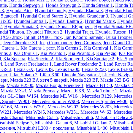
ttle
,
Honda Stepwgn 1
,
Honda Stepwgn 2
,
Honda Stream 1
,
Honda To
аЗ
,
Hyundai Atos
,
Hyundai County
,
Hyundai Elantra 3
,
Hyundai Elant
 5 дверей
,
Hyundai Grand Starex 2
,
Hyundai Grandeur 3
,
Hyundai Gr
i ix35
,
Hyundai Lantra 1
,
Hyundai Lantra 2
,
Hyundai Matrix
,
Hyundai
2
,
Hyundai Sonata 3
,
Hyundai Sonata EF дорест
,
Hyundai Sonata EF
ndai Tiburon
,
Hyundai Tiburon 2
,
Hyundai Trajet
,
Hyundai Tucson
,
H
i QX56 2пок
,
Infiniti QX80 1 пок
,
Iran Khodro Samand
,
Isuzu Trooper
J
,
Jeep Cherokee XJ
,
Jeep Commander
,
Jeep Compass
,
Jeep Grand Ch
 Carens 1
,
Kia Carens 1 рест
,
Kia Carens 2
,
Kia Carnival 1
,
Kia Carni
ntis 2
,
Kia Opirus 1
,
Kia Picanto 1
,
Kia Picanto 3
,
Kia Pregio
,
Kia Ri
l
,
Kia Spectra
,
Kia Spectra 2
,
Kia Sportage 1
,
Kia Sportage 2
,
Kia Spor
4
,
Land Rover Freelander 1
,
Land Rover Freelander 2
,
Land Rover Ra
 GS 3
,
Lexus GX
,
Lexus IS
,
Lexus IS200
,
Lexus IS250
,
Lexus IS300
lano
,
Lifan Solano 2
,
Lifan X60
,
Lincoln Navigator 2
,
Lincoln Navigat
вери
,
Mazda 323 BA хэтч 5 дверей
,
Mazda 323 BF
,
Mazda 323 BG
,
ал
,
Mazda B2500
,
Mazda Bongo Friendee 1
,
Mazda BT-50
,
Mazda C
,
Mazda MX-3
,
Mazda Premacy
,
Mazda RX8
,
Mazda Tribute 1
,
Mazda 
des GL-Class W164
,
Mercedes ML W164
,
Mercedes R129
,
Mercedes 
 Sprinter W901
,
Mercedes Sprinter W903
,
Mercedes Sprinter w906
,
M
 W168
,
Mercedes W201
,
Mercedes W202
,
Mercedes W203
,
Mercedes
 W221
,
Mercedes W245
,
Mercedes W251
,
Mercedes W463
,
Mercedes
bishi Chariot
,
Mitsubishi Colt 5
,
Mitsubishi Colt 6
,
Mitsubishi Delica 3
tsubishi Eclipse 3
,
Mitsubishi Galant 6
,
Mitsubishi Galant 7
,
Mitsubishi
околения
,
Mitsubishi L200 4 поколения
,
Mitsubishi L400
,
Mitsubishi 