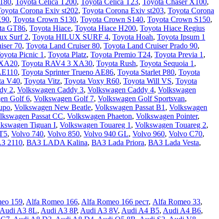
T180
,
Toyota Celica T200
,
Toyota Celica T23
,
Toyota Chaser X100
,
oyota Corona Exiv st202
,
Toyota Corona Exiv st203
,
Toyota Corona
X90
,
Toyota Crown S130
,
Toyota Crown S140
,
Toyota Crown S150
,
ta GT86
,
Toyota Hiace
,
Toyota Hiace H200
,
Toyota Hiace Regius
ux Surf 2
,
Toyota HILUX SURF 4
,
Toyota Hoah
,
Toyota Ipsum 1
iser 70
,
Toyota Land Cruiser 80
,
Toyota Land Cruiser Prado 90
,
oyota Picnic 1
,
Toyota Platz
,
Toyota Premio T24
,
Toyota Previa 1
,
 XA20
,
Toyota RAV4 3 XA30
,
Toyota Rush
,
Toyota Sequoia 1
,
 AE110
,
Toyota Sprinter Trueno AE86
,
Toyota Starlet P80
,
Toyota
ta V40
,
Toyota Vitz
,
Toyota Voxy R60
,
Toyota Will VS
,
Toyota
dy 2
,
Volkswagen Caddy 3
,
Volkswagen Caddy 4
,
Volkswagen
en Golf 6
,
Volkswagen Golf 7
,
Volkswagen Golf Sportsvan
,
upo
,
Volkswagen New Beatle
,
Volkswagen Passat B1
,
Volkswagen
lkswagen Passat CC
,
Volkswagen Phaeton
,
Volkswagen Pointer
,
lkswagen Tiguan I
,
Volkswagen Touareg 1
,
Volkswagen Touareg 2
,
 T5
,
Volvo 740
,
Volvo 850
,
Volvo 940 GL
,
Volvo 960
,
Volvo C70
,
З 2110
,
ВАЗ LADA Kalina
,
ВАЗ Lada Priora
,
ВАЗ Lada Vesta
,
meo 159
,
Alfa Romeo 166
,
Alfa Romeo 166 рест
,
Alfa Romeo 33
,
Audi A3 8L
,
Audi A3 8P
,
Audi A3 8V
,
Audi A4 B5
,
Audi A4 B6
,