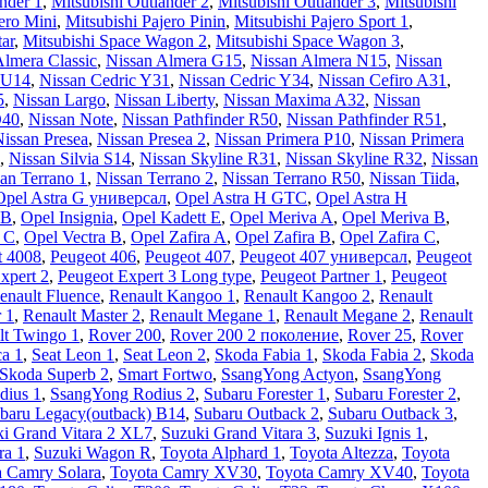
nder 1
,
Mitsubishi Outlander 2
,
Mitsubishi Outlander 3
,
Mitsubishi
ero Mini
,
Mitsubishi Pajero Pinin
,
Mitsubishi Pajero Sport 1
,
tar
,
Mitsubishi Space Wagon 2
,
Mitsubishi Space Wagon 3
,
Almera Classic
,
Nissan Almera G15
,
Nissan Almera N15
,
Nissan
 U14
,
Nissan Cedric Y31
,
Nissan Cedric Y34
,
Nissan Cefiro A31
,
5
,
Nissan Largo
,
Nissan Liberty
,
Nissan Maxima A32
,
Nissan
D40
,
Nissan Note
,
Nissan Pathfinder R50
,
Nissan Pathfinder R51
,
issan Presea
,
Nissan Presea 2
,
Nissan Primera P10
,
Nissan Primera
,
Nissan Silvia S14
,
Nissan Skyline R31
,
Nissan Skyline R32
,
Nissan
an Terrano 1
,
Nissan Terrano 2
,
Nissan Terrano R50
,
Nissan Tiida
,
Opel Astra G универсал
,
Opel Astra H GTC
,
Opel Astra H
 B
,
Opel Insignia
,
Opel Kadett E
,
Opel Meriva A
,
Opel Meriva B
,
a C
,
Opel Vectra В
,
Opel Zafira A
,
Opel Zafira B
,
Opel Zafira C
,
t 4008
,
Peugeot 406
,
Peugeot 407
,
Peugeot 407 универсал
,
Peugeot
xpert 2
,
Peugeot Expert 3 Long type
,
Peugeot Partner 1
,
Peugeot
enault Fluence
,
Renault Kangoo 1
,
Renault Kangoo 2
,
Renault
 1
,
Renault Master 2
,
Renault Megane 1
,
Renault Megane 2
,
Renault
lt Twingo 1
,
Rover 200
,
Rover 200 2 поколение
,
Rover 25
,
Rover
ca 1
,
Seat Leon 1
,
Seat Leon 2
,
Skoda Fabia 1
,
Skoda Fabia 2
,
Skoda
Skoda Superb 2
,
Smart Fortwo
,
SsangYong Actyon
,
SsangYong
dius 1
,
SsangYong Rodius 2
,
Subaru Forester 1
,
Subaru Forester 2
,
baru Legacy(outback) B14
,
Subaru Outback 2
,
Subaru Outback 3
,
i Grand Vitara 2 XL7
,
Suzuki Grand Vitara 3
,
Suzuki Ignis 1
,
ra 1
,
Suzuki Wagon R
,
Toyota Alphard 1
,
Toyota Altezza
,
Toyota
a Camry Solara
,
Toyota Camry XV30
,
Toyota Camry XV40
,
Toyota