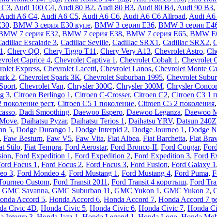
 C3
,
Audi 100 C4
,
Audi 80 B2
,
Audi 80 B3
,
Audi 80 B4
,
Audi 90 B3
,
Audi A6 C4
,
Audi A6 C5
,
Audi A6 C6
,
Audi A6 C6 Allroad
,
Audi A6
E30
,
BMW 3 серия E30 купе
,
BMW 3 серия E36
,
BMW 3 серия E4
BMW 7 серия E32
,
BMW 7 серия E38
,
BMW 7 серия E65
,
BMW E
adillac Escalade 3
,
Cadillac Seville
,
Cadillac SRX1
,
Cadillac SRX2
,
1
,
Chery QQ
,
Chery Tiggo T11
,
Chery Very A13
,
Chevrolet Astro
,
Che
vrolet Caprice 4
,
Chevrolet Captiva 1
,
Chevrolet Cobalt 1
,
Chevrolet 
rolet Express
,
Chevrolet Lacetti
,
Chevrolet Lanos
,
Chevrolet Monte Ca
ark 2
,
Chevrolet Spark ЗК
,
Chevrolet Suburban 1995
,
Chevrolet Subur
Sport
,
Chevrolet Van
,
Chrysler 300C
,
Chrysler 300M
,
Chrysler Conco
ng 3
,
Citroen Berlingo 1
,
Citroen C-Crosser
,
Citroen C2
,
Citroen C3 1 
2 поколение рест
,
Citroen C5 1 поколение
,
Citroen C5 2 поколения
casso
,
Dadi Smoothing
,
Daewoo Espero
,
Daewoo Leganza
,
Daewoo 
 Move
,
Daihatsu Pyzar
,
Daihatsu Terios 1
,
Daihatsu YRV
,
Datsun 240Z
an 5
,
Dodge Durango 1
,
Dodge Interpid 2
,
Dodge Journeo 1
,
Dodge N
,
Faw Besturn
,
Faw V5
,
Faw Vita
,
Fiat Albea
,
Fiat Barchetta
,
Fiat Bra
at Stilo
,
Fiat Tempra
,
Ford Aerostar
,
Ford Bronco-II
,
Ford Cougar
,
Ford
sion
,
Ford Expedition 1
,
Ford Expedition 2
,
Ford Expedition 3
,
Ford Ex
ord Focus 1
,
Ford Focus 2
,
Ford Focus 3
,
Ford Fusion
,
Ford Galaxy 1
eo 3
,
Ford Mondeo 4
,
Ford Mustang 1
,
Ford Mustang 4
,
Ford Puma
,
F
Tourneo Custom
,
Ford Transit 2011
,
Ford Transit 4 коротыш
,
Ford Tra
,
GMC Savanna
,
GMC Suburban 11
,
GMC Yukon 1
,
GMC Yukon 2
,
G
onda Accord 5
,
Honda Accord 6
,
Honda Accord 7
,
Honda Accord 7 р
da Civic 4D
,
Honda Civic 5
,
Honda Civic 6
,
Honda Civic 7
,
Honda Ci
 Integra 3
,
Honda Jazz 1
,
Honda Legend 1
,
Honda Logo
,
Honda Mobi