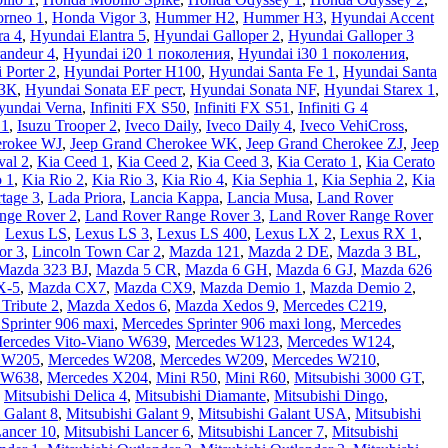
rneo 1
,
Honda Vigor 3
,
Hummer H2
,
Hummer H3
,
Hyundai Accent
ra 4
,
Hyundai Elantra 5
,
Hyundai Galloper 2
,
Hyundai Galloper 3
andeur 4
,
Hyundai i20 1 поколения
,
Hyundai i30 1 поколения
,
 Porter 2
,
Hyundai Porter H100
,
Hyundai Santa Fe 1
,
Hyundai Santa
 ЗК
,
Hyundai Sonata EF рест
,
Hyundai Sonata NF
,
Hyundai Starex 1
,
yundai Verna
,
Infiniti FX S50
,
Infiniti FX S51
,
Infiniti G 4
 1
,
Isuzu Trooper 2
,
Iveco Daily
,
Iveco Daily 4
,
Iveco VehiCross
,
erokee WJ
,
Jeep Grand Cherokee WK
,
Jeep Grand Cherokee ZJ
,
Jeep
val 2
,
Kia Ceed 1
,
Kia Ceed 2
,
Kia Ceed 3
,
Kia Cerato 1
,
Kia Cerato
o 1
,
Kia Rio 2
,
Kia Rio 3
,
Kia Rio 4
,
Kia Sephia 1
,
Kia Sephia 2
,
Kia
tage 3
,
Lada Priora
,
Lancia Kappa
,
Lancia Musa
,
Land Rover
nge Rover 2
,
Land Rover Range Rover 3
,
Land Rover Range Rover
,
Lexus LS
,
Lexus LS 3
,
Lexus LS 400
,
Lexus LX 2
,
Lexus RX 1
,
or 3
,
Lincoln Town Car 2
,
Mazda 121
,
Mazda 2 DE
,
Mazda 3 BL
,
Mazda 323 BJ
,
Mazda 5 CR
,
Mazda 6 GH
,
Mazda 6 GJ
,
Mazda 626
X-5
,
Mazda CX7
,
Mazda CX9
,
Mazda Demio 1
,
Mazda Demio 2
,
Tribute 2
,
Mazda Xedos 6
,
Mazda Xedos 9
,
Mercedes C219
,
Sprinter 906 maxi
,
Mercedes Sprinter 906 maxi long
,
Mercedes
ercedes Vito-Viano W639
,
Mercedes W123
,
Mercedes W124
,
 W205
,
Mercedes W208
,
Mercedes W209
,
Mercedes W210
,
 W638
,
Mercedes X204
,
Mini R50
,
Mini R60
,
Mitsubishi 3000 GT
,
,
Mitsubishi Delica 4
,
Mitsubishi Diamante
,
Mitsubishi Dingo
,
 Galant 8
,
Mitsubishi Galant 9
,
Mitsubishi Galant USA
,
Mitsubishi
Lancer 10
,
Mitsubishi Lancer 6
,
Mitsubishi Lancer 7
,
Mitsubishi