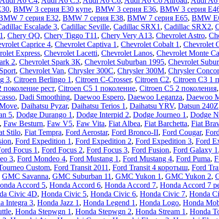
Audi A6 C4
,
Audi A6 C5
,
Audi A6 C6
,
Audi A6 C6 Allroad
,
Audi A6
E30
,
BMW 3 серия E30 купе
,
BMW 3 серия E36
,
BMW 3 серия E4
BMW 7 серия E32
,
BMW 7 серия E38
,
BMW 7 серия E65
,
BMW E
adillac Escalade 3
,
Cadillac Seville
,
Cadillac SRX1
,
Cadillac SRX2
,
1
,
Chery QQ
,
Chery Tiggo T11
,
Chery Very A13
,
Chevrolet Astro
,
Che
vrolet Caprice 4
,
Chevrolet Captiva 1
,
Chevrolet Cobalt 1
,
Chevrolet 
rolet Express
,
Chevrolet Lacetti
,
Chevrolet Lanos
,
Chevrolet Monte Ca
ark 2
,
Chevrolet Spark ЗК
,
Chevrolet Suburban 1995
,
Chevrolet Subur
Sport
,
Chevrolet Van
,
Chrysler 300C
,
Chrysler 300M
,
Chrysler Conco
ng 3
,
Citroen Berlingo 1
,
Citroen C-Crosser
,
Citroen C2
,
Citroen C3 1 
2 поколение рест
,
Citroen C5 1 поколение
,
Citroen C5 2 поколения
casso
,
Dadi Smoothing
,
Daewoo Espero
,
Daewoo Leganza
,
Daewoo 
 Move
,
Daihatsu Pyzar
,
Daihatsu Terios 1
,
Daihatsu YRV
,
Datsun 240Z
an 5
,
Dodge Durango 1
,
Dodge Interpid 2
,
Dodge Journeo 1
,
Dodge N
,
Faw Besturn
,
Faw V5
,
Faw Vita
,
Fiat Albea
,
Fiat Barchetta
,
Fiat Bra
at Stilo
,
Fiat Tempra
,
Ford Aerostar
,
Ford Bronco-II
,
Ford Cougar
,
Ford
sion
,
Ford Expedition 1
,
Ford Expedition 2
,
Ford Expedition 3
,
Ford Ex
ord Focus 1
,
Ford Focus 2
,
Ford Focus 3
,
Ford Fusion
,
Ford Galaxy 1
eo 3
,
Ford Mondeo 4
,
Ford Mustang 1
,
Ford Mustang 4
,
Ford Puma
,
F
Tourneo Custom
,
Ford Transit 2011
,
Ford Transit 4 коротыш
,
Ford Tra
,
GMC Savanna
,
GMC Suburban 11
,
GMC Yukon 1
,
GMC Yukon 2
,
G
onda Accord 5
,
Honda Accord 6
,
Honda Accord 7
,
Honda Accord 7 р
da Civic 4D
,
Honda Civic 5
,
Honda Civic 6
,
Honda Civic 7
,
Honda Ci
 Integra 3
,
Honda Jazz 1
,
Honda Legend 1
,
Honda Logo
,
Honda Mobi
ttle
,
Honda Stepwgn 1
,
Honda Stepwgn 2
,
Honda Stream 1
,
Honda To