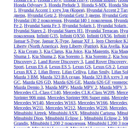
Honda Odyssey 3
,
Honda Prelude 3
,
Honda S-MX
,
Honda Shu
1
,
Hyundai Accent 1 хэтч 3дв (Корея)
,
Hyundai Accent 2 Таг
двери
,
Hyundai Getz 2
,
Hyundai Getz 3 двери
,
Hyundai Getz
Hyundai i30 2 поколения
,
Hyundai I40 1 поколения
,
Hyunda
Fe 2
,
Hyundai Santa Fe 3
,
Hyundai Solaris 1
,
Hyundai Solaris 
Hyundai Starex 2
,
Hyundai Starex H1
,
Hyundai Terracan
,
Hyu
поколения
,
Infiniti G35
,
Infiniti QX50
,
Infiniti QX56
,
Infinit
Jaguar S-Type
,
Jaguar X-Type
,
Jaguar XF 1
,
Jeep Cherokee K
Liberty (North America)
,
Jeep Liberty (Patriot)
,
Kia Avella
,
Kia
2
,
Kia Cerato 3
,
Kia Clarus
,
Kia Joice
,
Kia Magentis
,
Kia Mage
Shuma 1
,
Kia Shuma 2
,
Kia Sorento 1
,
Kia Sorento 2
,
Kia Sou
Discovery 2
,
Land Rover Discovery 3
,
Land Rover Discovery 
Sport
,
Lexus ES 4
,
Lexus ES 5
,
Lexus GS
,
Lexus GS 2
,
Lexus
Lexus RX 2
,
Lifan Breez
,
Lifan Celliya
,
Lifan Smily
,
Lifan So
Mazda 3 BM
,
Mazda 323 BA седан
,
Mazda 323 BA хэтч 3 д
GC
,
Mazda 626 GD
,
Mazda 626 GE
,
Mazda 626 GF универс
Mazda Demio 3
,
Mazda MPV
,
Mazda MPV 2
,
Mazda MPV 3
Mercedes CL-Class C140
,
Mercedes CLK-Class W209
,
Merce
Sprinter 906 mini
,
Mercedes Sprinter 906 Super mini
,
Mercedes
Mercedes W140
,
Mercedes W163
,
Mercedes W166
,
Mercedes
Mercedes W211
,
Mercedes W212
,
Mercedes W220
,
Mercedes
Mitsubishi Airtrek
,
Mitsubishi ASX
,
Mitsubishi Carisma
,
Mitsu
Mitsubishi Dion
,
Mitsubishi Eclipse 1
,
Mitsubishi Eclipse 2
,
Mi
Grandis
,
Mitsubishi L200 2 поколения
,
Mitsubishi L200 3 п