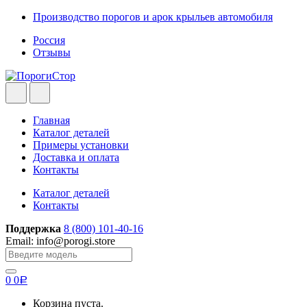
Skip
Skip
Производство порогов и арок крыльев автомобиля
to
to
Россия
navigation
content
Отзывы
Главная
Каталог деталей
Примеры установки
Доставка и оплата
Контакты
Каталог деталей
Контакты
Поддержка
8 (800) 101-40-16
Email: info@porogi.store
Search
for:
0
0
Р
Корзина пуста.