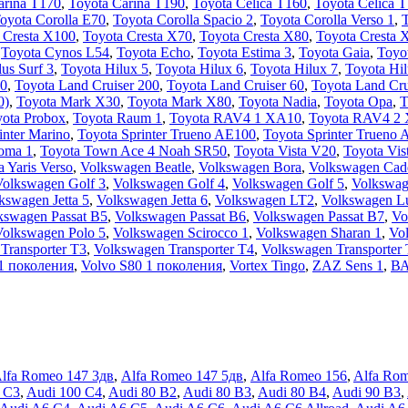
arina T170
,
Toyota Carina T190
,
Toyota Celica T160
,
Toyota Celica 
oyota Corolla E70
,
Toyota Corolla Spacio 2
,
Toyota Corolla Verso 1
,
T
 Cresta X100
,
Toyota Cresta X70
,
Toyota Cresta X80
,
Toyota Cresta 
,
Toyota Cynos L54
,
Toyota Echo
,
Toyota Estima 3
,
Toyota Gaia
,
Toyo
us Surf 3
,
Toyota Hilux 5
,
Toyota Hilux 6
,
Toyota Hilux 7
,
Toyota Hil
00
,
Toyota Land Cruiser 200
,
Toyota Land Cruiser 60
,
Toyota Land Cru
0)
,
Toyota Mark X30
,
Toyota Mark X80
,
Toyota Nadia
,
Toyota Opa
,
T
ota Probox
,
Toyota Raum 1
,
Toyota RAV4 1 XA10
,
Toyota RAV4 2
inter Marino
,
Toyota Sprinter Trueno AE100
,
Toyota Sprinter Trueno
oma 1
,
Toyota Town Ace 4 Noah SR50
,
Toyota Vista V20
,
Toyota Vis
a Yaris Verso
,
Volkswagen Beatle
,
Volkswagen Bora
,
Volkswagen Cad
Volkswagen Golf 3
,
Volkswagen Golf 4
,
Volkswagen Golf 5
,
Volkswag
kswagen Jetta 5
,
Volkswagen Jetta 6
,
Volkswagen LT2
,
Volkswagen L
kswagen Passat B5
,
Volkswagen Passat B6
,
Volkswagen Passat B7
,
Vo
Volkswagen Polo 5
,
Volkswagen Scirocco 1
,
Volkswagen Sharan 1
,
Vo
Transporter T3
,
Volkswagen Transporter T4
,
Volkswagen Transporter
1 поколения
,
Volvo S80 1 поколения
,
Vortex Tingo
,
ZAZ Sens 1
,
ВА
lfa Romeo 147 3дв
,
Alfa Romeo 147 5дв
,
Alfa Romeo 156
,
Alfa Ro
 C3
,
Audi 100 C4
,
Audi 80 B2
,
Audi 80 B3
,
Audi 80 B4
,
Audi 90 B3
,