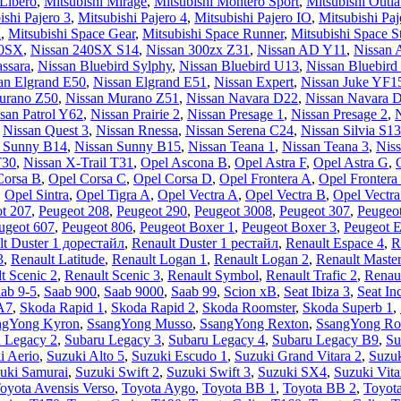
 Libero
,
Mitsubishi Mirage
,
Mitsubishi Montero Sport
,
Mitsubishi Outla
ishi Pajero 3
,
Mitsubishi Pajero 4
,
Mitsubishi Pajero IO
,
Mitsubishi Paj
a
,
Mitsubishi Space Gear
,
Mitsubishi Space Runner
,
Mitsubishi Space S
00SX
,
Nissan 240SX S14
,
Nissan 300zx Z31
,
Nissan AD Y11
,
Nissan 
ssara
,
Nissan Bluebird Sylphy
,
Nissan Bluebird U13
,
Nissan Bluebird
an Elgrand E50
,
Nissan Elgrand E51
,
Nissan Expert
,
Nissan Juke YF1
urano Z50
,
Nissan Murano Z51
,
Nissan Navara D22
,
Nissan Navara 
san Patrol Y62
,
Nissan Prairie 2
,
Nissan Presage 1
,
Nissan Presage 2
,
N
,
Nissan Quest 3
,
Nissan Rnessa
,
Nissan Serena C24
,
Nissan Silvia S13
n Sunny B14
,
Nissan Sunny B15
,
Nissan Teana 1
,
Nissan Teana 3
,
Niss
T30
,
Nissan X-Trail T31
,
Opel Ascona B
,
Opel Astra F
,
Opel Astra G
,
Corsa B
,
Opel Corsa C
,
Opel Corsa D
,
Opel Frontera A
,
Opel Frontera
,
Opel Sintra
,
Opel Tigra A
,
Opel Vectra A
,
Opel Vectra B
,
Opel Vectr
t 207
,
Peugeot 208
,
Peugeot 290
,
Peugeot 3008
,
Peugeot 307
,
Peugeo
ugeot 607
,
Peugeot 806
,
Peugeot Boxer 1
,
Peugeot Boxer 3
,
Peugeot E
lt Duster 1 дорестайл
,
Renault Duster 1 рестайл
,
Renault Espace 4
,
R
3
,
Renault Latitude
,
Renault Logan 1
,
Renault Logan 2
,
Renault Master
t Scenic 2
,
Renault Scenic 3
,
Renault Symbol
,
Renault Trafic 2
,
Renau
ab 9-5
,
Saab 900
,
Saab 9000
,
Saab 99
,
Scion xB
,
Seat Ibiza 3
,
Seat In
A7
,
Skoda Rapid 1
,
Skoda Rapid 2
,
Skoda Roomster
,
Skoda Superb 1
,
ngYong Kyron
,
SsangYong Musso
,
SsangYong Rexton
,
SsangYong Ro
 Legacy 2
,
Subaru Legacy 3
,
Subaru Legacy 4
,
Subaru Legacy B9
,
Su
i Aerio
,
Suzuki Alto 5
,
Suzuki Escudo 1
,
Suzuki Grand Vitara 2
,
Suzuk
uki Samurai
,
Suzuki Swift 2
,
Suzuki Swift 3
,
Suzuki SX4
,
Suzuki Vita
oyota Avensis Verso
,
Toyota Aygo
,
Toyota BB 1
,
Toyota BB 2
,
Toyot