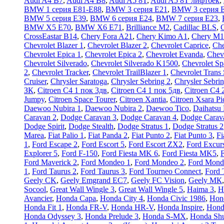
Audi A4 B7
,
Audi A4 B8
,
Audi A5 8T
,
Audi A5 8T лифтбек
,
BMW 1 серия E81-E88
,
BMW 3 серия E21
,
BMW 3 серия 
BMW 5 серия E39
,
BMW 6 серия E24
,
BMW 7 серия E23
,
BMW X5 E70
,
BMW X6 E71
,
Brilliance M2
,
Cadillac BLS
,
C
CrossEastar B14
,
Chery Fora A21
,
Chery Kimo A1
,
Chery M1
Chevrolet Blazer 1
,
Chevrolet Blazer 2
,
Chevrolet Caprice
,
Che
Chevrolet Epica 1
,
Chevrolet Epica 2
,
Chevrolet Evanda
,
Chev
Chevrolet Silverado
,
Chevrolet Silverado K1500
,
Chevrolet Sp
2
,
Chevrolet Tracker
,
Chevrolet TrailBlazer 1
,
Chevrolet Trans 
Cruiser
,
Chrysler Saratoga
,
Chrysler Sebring 2
,
Chrysler Sebri
ЗК
,
Citroen C4 1 пок 3дв
,
Citroen C4 1 пок 5дв
,
Citroen C4 
Jumpy
,
Citroen Space Tourer
,
Citroen Xantia
,
Citroen Xsara Pi
Daewoo Nubira 1
,
Daewoo Nubira 2
,
Daewoo Tico
,
Daihatsu
Caravan 2
,
Dodge Caravan 3
,
Dodge Caravan 4
,
Dodge Carav
Dodge Spirit
,
Dodge Stealth
,
Dodge Stratus 1
,
Dodge Stratus 2
Marea
,
Fiat Palio 1
,
Fiat Panda 2
,
Fiat Punto 2
,
Fiat Punto 3
,
Fi
1
,
Ford Escape 2
,
Ford Escort 5
,
Ford Escort ZX2
,
Ford Excur
Explorer 5
,
Ford F-150
,
Ford Fiesta MK 6
,
Ford Fiesta MK5
,
F
Ford Maverick 2
,
Ford Mondeo 1
,
Ford Mondeo 2
,
Ford Mond
1
,
Ford Taurus 2
,
Ford Taurus 3
,
Ford Tourneo Connect
,
Ford 
Geely CK
,
Geely Emgrand EC7
,
Geely FC Vision
,
Geely МК
Socool
,
Great Wall Wingle 3
,
Great Wall Wingle 5
,
Haima 3
,
H
Avancier
,
Honda Capa
,
Honda City 4
,
Honda Civic 1986
,
Hon
Honda Fit 1
,
Honda FR-V
,
Honda HR-V
,
Honda Inspire
,
Honda
Honda Odyssey 3
,
Honda Prelude 3
,
Honda S-MX
,
Honda Shu