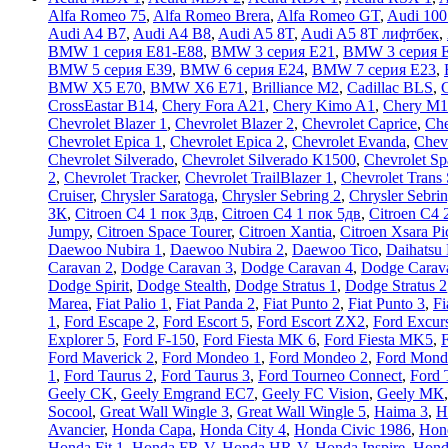
Alfa Romeo 75
,
Alfa Romeo Brera
,
Alfa Romeo GT
,
Audi 100
Audi A4 B7
,
Audi A4 B8
,
Audi A5 8T
,
Audi A5 8T лифтбек
,
BMW 1 серия E81-E88
,
BMW 3 серия E21
,
BMW 3 серия 
BMW 5 серия E39
,
BMW 6 серия E24
,
BMW 7 серия E23
,
BMW X5 E70
,
BMW X6 E71
,
Brilliance M2
,
Cadillac BLS
,
C
CrossEastar B14
,
Chery Fora A21
,
Chery Kimo A1
,
Chery M1
Chevrolet Blazer 1
,
Chevrolet Blazer 2
,
Chevrolet Caprice
,
Che
Chevrolet Epica 1
,
Chevrolet Epica 2
,
Chevrolet Evanda
,
Chev
Chevrolet Silverado
,
Chevrolet Silverado K1500
,
Chevrolet Sp
2
,
Chevrolet Tracker
,
Chevrolet TrailBlazer 1
,
Chevrolet Trans 
Cruiser
,
Chrysler Saratoga
,
Chrysler Sebring 2
,
Chrysler Sebri
ЗК
,
Citroen C4 1 пок 3дв
,
Citroen C4 1 пок 5дв
,
Citroen C4 
Jumpy
,
Citroen Space Tourer
,
Citroen Xantia
,
Citroen Xsara Pi
Daewoo Nubira 1
,
Daewoo Nubira 2
,
Daewoo Tico
,
Daihatsu
Caravan 2
,
Dodge Caravan 3
,
Dodge Caravan 4
,
Dodge Carav
Dodge Spirit
,
Dodge Stealth
,
Dodge Stratus 1
,
Dodge Stratus 2
Marea
,
Fiat Palio 1
,
Fiat Panda 2
,
Fiat Punto 2
,
Fiat Punto 3
,
Fi
1
,
Ford Escape 2
,
Ford Escort 5
,
Ford Escort ZX2
,
Ford Excur
Explorer 5
,
Ford F-150
,
Ford Fiesta MK 6
,
Ford Fiesta MK5
,
F
Ford Maverick 2
,
Ford Mondeo 1
,
Ford Mondeo 2
,
Ford Mond
1
,
Ford Taurus 2
,
Ford Taurus 3
,
Ford Tourneo Connect
,
Ford 
Geely CK
,
Geely Emgrand EC7
,
Geely FC Vision
,
Geely МК
Socool
,
Great Wall Wingle 3
,
Great Wall Wingle 5
,
Haima 3
,
H
Avancier
,
Honda Capa
,
Honda City 4
,
Honda Civic 1986
,
Hon
Honda Fit 1
,
Honda FR-V
,
Honda HR-V
,
Honda Inspire
,
Honda