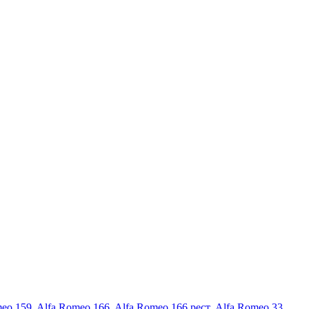
meo 159
,
Alfa Romeo 166
,
Alfa Romeo 166 рест
,
Alfa Romeo 33
,