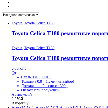
Toyota
,
Toyota Celica T180
Toyota Celica T180 ремонтные порог
Toyota
,
Toyota Celica T180
Toyota Celica T180 ремонтные порог
0
out of 5
(0)
Сталь 08ПС ГОСТ
Толщина 0.8 – 1.2мм (на выбор)
Доставка по России от 300р
Оплата при получении
Артикул: n/a
2,250
Р
В корзину
Acura MDX 1
,
Acura MDX 2
,
Acura RDX 1
,
Acura RSX 1
,
A