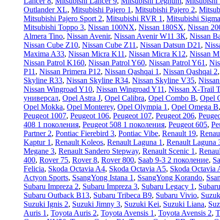
Lancer 8
,
Mitsubishi Lancer 9
,
Mitsubishi Legnum
,
Mitsubishi
Outlander XL
,
Mitsubishi Pajero 1
,
Mitsubishi Pajero 2
,
Mitsub
Mitsubishi Pajero Sport 2
,
Mitsubishi RVR 1
,
Mitsubishi Sigm
Mitsubishi Toppo 3
,
Nissan 100NX
,
Nissan 180SX
,
Nissan 2
Almera Tino
,
Nissan Avenir
,
Nissan Avenir W11 ЗК
,
Nissan Ba
Nissan Cube Z10
,
Nissan Cube Z11
,
Nissan Datsun D21
,
Niss
Maxima A33
,
Nissan Micra K11
,
Nissan Micra K12
,
Nissan M
Nissan Patrol K160
,
Nissan Patrol Y60
,
Nissan Patrol Y61
,
Nis
P11
,
Nissan Primera P12
,
Nissan Qashqai 1
,
Nissan Qashqai 2
Skyline R33
,
Nissan Skyline R34
,
Nissan Skyline V35
,
Nissa
Nissan Wingroad Y10
,
Nissan Wingroad Y11
,
Nissan X-Trail 
универсал
,
Opel Astra J
,
Opel Calibra
,
Opel Combo B
,
Opel 
Opel Mokka
,
Opel Monterey
,
Opel Olympia 1
,
Opel Omega B
Peugeot 1007
,
Peugeot 106
,
Peugeot 107
,
Peugeot 206
,
Peugeo
408 1 поколения
,
Peugeot 508 1 поколения
,
Peugeot 605
,
Pe
Partner 2
,
Pontiac Fierebird 3
,
Pontiac Vibe
,
Renault 19
,
Renau
Kaptur 1
,
Renault Koleos
,
Renault Laguna 1
,
Renault Laguna 
Megane 3
,
Renault Sandero Stepway
,
Renault Scenic 1
,
Renaul
400
,
Rover 75
,
Rover 8
,
Rover 800
,
Saab 9-3 2 поколение
,
Sa
Felicia
,
Skoda Octavia A4
,
Skoda Octavia A5
,
Skoda Octavia 
Actyon Sports
,
SsangYong Istana 1
,
SsangYong Korando
,
Ssa
Subaru Impreza 2
,
Subaru Impreza 3
,
Subaru Legacy 1
,
Subaru
Subaru Outback B13
,
Subaru Tribeca B9
,
Subaru Vivio
,
Suzuk
Suzuki Ignis 2
,
Suzuki Jimny 3
,
Suzuki Kei
,
Suzuki Liana
,
Suz
Auris 1
,
Toyota Auris 2
,
Toyota Avensis 1
,
Toyota Avensis 2
,
T