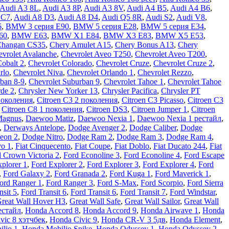
Audi A3 8L
,
Audi A3 8P
,
Audi A3 8V
,
Audi A4 B5
,
Audi A4 B6
,
 C7
,
Audi A8 D3
,
Audi A8 D4
,
Audi Q5 8R
,
Audi S2
,
Audi V8
,
6
,
BMW 3 серия E90
,
BMW 5 серия E28
,
BMW 5 серия E34
,
60
,
BMW E63
,
BMW X1 E84
,
BMW X3 E83
,
BMW X5 E53
,
Changan CS35
,
Chery Amulet A15
,
Chery Bonus A13
,
Chery
vrolet Avalanche
,
Chevrolet Aveo T250
,
Chevrolet Aveo Т200
,
Cobalt 2
,
Chevrolet Colorado
,
Chevrolet Cruze
,
Chevrolet Cruze 2
,
rlo
,
Chevrolet Niva
,
Chevrolet Orlando 1
,
Chevrolet Rezzo
,
ban 8-9
,
Chevrolet Suburban 9
,
Chevrolet Tahoe 1
,
Chevrolet Tahoe
rde 2
,
Chrysler New Yorker 13
,
Chrysler Pacifica
,
Chrysler PT
поколения
,
Citroen C3 2 поколения
,
Citroen C3 Picasso
,
Citroen C3
,
Citroen C8 1 поколения
,
Citroen DS3
,
Citroen Jumper 1
,
Citroen
Magnus
,
Daewoo Matiz
,
Daewoo Nexia 1
,
Daewoo Nexia 1 рестайл
,
,
Derways Antelope
,
Dodge Avenger 2
,
Dodge Caliber
,
Dodge
eon 2
,
Dodge Nitro
,
Dodge Ram 2
,
Dodge Ram 3
,
Dodge Ram 4
,
vo 1
,
Fiat Cinquecento
,
Fiat Coupe
,
Fiat Doblo
,
Fiat Ducato 244
,
Fiat
 Crown Victoria 2
,
Ford Econoline 3
,
Ford Econoline 4
,
Ford Escape
plorer 1
,
Ford Explorer 2
,
Ford Explorer 3
,
Ford Explorer 4
,
Ford
,
Ford Galaxy 2
,
Ford Granada 2
,
Ford Kuga 1
,
Ford Maverick 1
,
ord Ranger 1
,
Ford Ranger 3
,
Ford S-Max
,
Ford Scorpio
,
Ford Sierra
nsit 5
,
Ford Transit 6
,
Ford Transit 6
,
Ford Transit 7
,
Ford Windstar
,
reat Wall Hover H3
,
Great Wall Safe
,
Great Wall Sailor
,
Great Wall
естайл
,
Honda Accord 8
,
Honda Accord 9
,
Honda Airwave 1
,
Honda
vic 8 хэтчбек
,
Honda Civic 9
,
Honda CR-V 3 5дв
,
Honda Element
,
lio 1
,
Honda Mobilio Spike
,
Honda Odyssey 1
,
Honda Odyssey 2
,