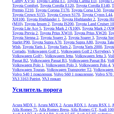
Camry XV50
,
Toyota Carina E1
,
Toyota Carina ED
,
Toyota C
Toyota Comfort
,
Toyota Corolla E120
,
Toyota Corolla E140
,
T
Premio T210
,
Toyota Corona T170
,
Toyota Corsa L50
,
Toyota
Toyota Crown S155
,
Toyota Crown S170
,
Toyota Cynos L44
XH100
,
Toyota Highlander 1
,
Toyota Highlander 2
,
Toyota Hil
(М10)
,
Toyota Ipsum 2
,
Toyota IS200
,
Toyota Land Cruiser 1
Toyota Lite Ace 5
,
Toyota Mark 2 (Х100)
,
Toyota Mark 2 (Х9
Toyota Previa 2
,
Toyota Prius XW10
,
Toyota Prius XW20
,
Toy
Toyota Sienna 2
,
Toyota Soarer 2
,
Toyota Soarer 3
,
Toyota Spr
Starlet P90
,
Toyota Supra A70
,
Toyota Supra A80
,
Toyota Tak
Wish
,
Toyota Yaris 1
,
Toyota Yaris 2
,
Toyota Yaris 2000
,
Toyot
Corrado
,
Volkswagen Golf 1
,
Volkswagen Golf 2 (Хетчбек)
,
Volkswagen Golf+
,
Volkswagen Jetta
,
Volkswagen Jetta 3
,
Vol
Passat B2
,
Volkswagen Passat B3
,
Volkswagen Passat B4
,
Vol
Volkswagen Polo 1
,
Volkswagen Polo 3
,
Volkswagen Polo 4
,
Volkswagen Touran
,
Volkswagen Transporter T2
,
Volkswagen 
Volvo S40 1 поколения
,
Volvo S60 1 поколение
,
Volvo S70 
УАЗ 3163 Patriot
,
УАЗ пикап
Усилитель порога
Acura MDX 1
,
Acura MDX 2
,
Acura RDX 1
,
Acura RSX 1
,
A
Alfa Romeo 75
,
Alfa Romeo Brera
,
Alfa Romeo GT
,
Audi 100