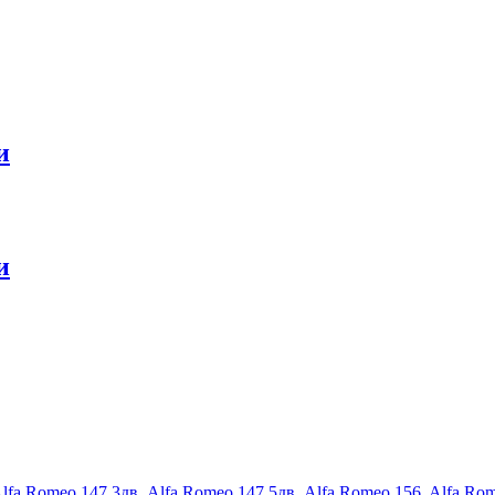
и
и
lfa Romeo 147 3дв
,
Alfa Romeo 147 5дв
,
Alfa Romeo 156
,
Alfa Ro