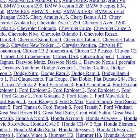
 C7
,
Audi A8 D3
,
Audi A8 D4
,
Audi Q5 8R
,
Audi S2
,
Audi V8
,
6
,
BMW 3 серия E90
,
BMW 5 серия E28
,
BMW 5 серия E34
,
60
,
BMW E63
,
BMW X1 E84
,
BMW X3 E83
,
BMW X5 E53
,
Changan CS35
,
Chery Amulet A15
,
Chery Bonus A13
,
Chery
vrolet Avalanche
,
Chevrolet Aveo T250
,
Chevrolet Aveo Т200
,
Cobalt 2
,
Chevrolet Colorado
,
Chevrolet Cruze
,
Chevrolet Cruze 2
,
rlo
,
Chevrolet Niva
,
Chevrolet Orlando 1
,
Chevrolet Rezzo
,
ban 8-9
,
Chevrolet Suburban 9
,
Chevrolet Tahoe 1
,
Chevrolet Tahoe
rde 2
,
Chrysler New Yorker 13
,
Chrysler Pacifica
,
Chrysler PT
поколения
,
Citroen C3 2 поколения
,
Citroen C3 Picasso
,
Citroen C3
,
Citroen C8 1 поколения
,
Citroen DS3
,
Citroen Jumper 1
,
Citroen
Magnus
,
Daewoo Matiz
,
Daewoo Nexia 1
,
Daewoo Nexia 1 рестайл
,
,
Derways Antelope
,
Dodge Avenger 2
,
Dodge Caliber
,
Dodge
eon 2
,
Dodge Nitro
,
Dodge Ram 2
,
Dodge Ram 3
,
Dodge Ram 4
,
vo 1
,
Fiat Cinquecento
,
Fiat Coupe
,
Fiat Doblo
,
Fiat Ducato 244
,
Fiat
 Crown Victoria 2
,
Ford Econoline 3
,
Ford Econoline 4
,
Ford Escape
plorer 1
,
Ford Explorer 2
,
Ford Explorer 3
,
Ford Explorer 4
,
Ford
,
Ford Galaxy 2
,
Ford Granada 2
,
Ford Kuga 1
,
Ford Maverick 1
,
ord Ranger 1
,
Ford Ranger 3
,
Ford S-Max
,
Ford Scorpio
,
Ford Sierra
nsit 5
,
Ford Transit 6
,
Ford Transit 6
,
Ford Transit 7
,
Ford Windstar
,
reat Wall Hover H3
,
Great Wall Safe
,
Great Wall Sailor
,
Great Wall
естайл
,
Honda Accord 8
,
Honda Accord 9
,
Honda Airwave 1
,
Honda
vic 8 хэтчбек
,
Honda Civic 9
,
Honda CR-V 3 5дв
,
Honda Element
,
lio 1
,
Honda Mobilio Spike
,
Honda Odyssey 1
,
Honda Odyssey 2
,
rneo 1
,
Honda Vigor 3
,
Hummer H2
,
Hummer H3
,
Hyundai Accent