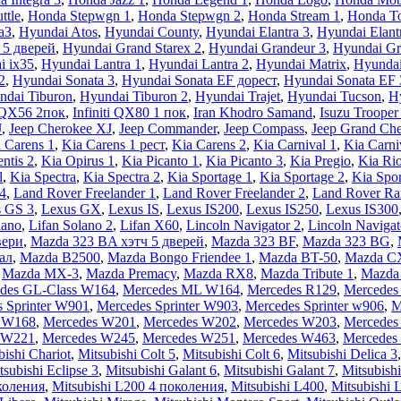
ttle
,
Honda Stepwgn 1
,
Honda Stepwgn 2
,
Honda Stream 1
,
Honda To
аЗ
,
Hyundai Atos
,
Hyundai County
,
Hyundai Elantra 3
,
Hyundai Elant
 5 дверей
,
Hyundai Grand Starex 2
,
Hyundai Grandeur 3
,
Hyundai Gr
i ix35
,
Hyundai Lantra 1
,
Hyundai Lantra 2
,
Hyundai Matrix
,
Hyundai
2
,
Hyundai Sonata 3
,
Hyundai Sonata EF дорест
,
Hyundai Sonata EF
ndai Tiburon
,
Hyundai Tiburon 2
,
Hyundai Trajet
,
Hyundai Tucson
,
H
i QX56 2пок
,
Infiniti QX80 1 пок
,
Iran Khodro Samand
,
Isuzu Trooper
J
,
Jeep Cherokee XJ
,
Jeep Commander
,
Jeep Compass
,
Jeep Grand Ch
 Carens 1
,
Kia Carens 1 рест
,
Kia Carens 2
,
Kia Carnival 1
,
Kia Carni
ntis 2
,
Kia Opirus 1
,
Kia Picanto 1
,
Kia Picanto 3
,
Kia Pregio
,
Kia Ri
l
,
Kia Spectra
,
Kia Spectra 2
,
Kia Sportage 1
,
Kia Sportage 2
,
Kia Spor
4
,
Land Rover Freelander 1
,
Land Rover Freelander 2
,
Land Rover Ra
 GS 3
,
Lexus GX
,
Lexus IS
,
Lexus IS200
,
Lexus IS250
,
Lexus IS300
lano
,
Lifan Solano 2
,
Lifan X60
,
Lincoln Navigator 2
,
Lincoln Navigat
вери
,
Mazda 323 BA хэтч 5 дверей
,
Mazda 323 BF
,
Mazda 323 BG
,
ал
,
Mazda B2500
,
Mazda Bongo Friendee 1
,
Mazda BT-50
,
Mazda C
,
Mazda MX-3
,
Mazda Premacy
,
Mazda RX8
,
Mazda Tribute 1
,
Mazda 
des GL-Class W164
,
Mercedes ML W164
,
Mercedes R129
,
Mercedes 
 Sprinter W901
,
Mercedes Sprinter W903
,
Mercedes Sprinter w906
,
M
 W168
,
Mercedes W201
,
Mercedes W202
,
Mercedes W203
,
Mercedes
 W221
,
Mercedes W245
,
Mercedes W251
,
Mercedes W463
,
Mercedes
bishi Chariot
,
Mitsubishi Colt 5
,
Mitsubishi Colt 6
,
Mitsubishi Delica 3
tsubishi Eclipse 3
,
Mitsubishi Galant 6
,
Mitsubishi Galant 7
,
Mitsubishi
околения
,
Mitsubishi L200 4 поколения
,
Mitsubishi L400
,
Mitsubishi 