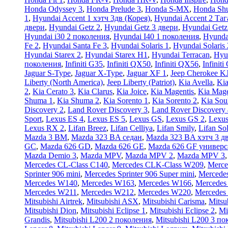
Honda Odyssey 3
,
Honda Prelude 3
,
Honda S-MX
,
Honda Shu
1
,
Hyundai Accent 1 хэтч 3дв (Корея)
,
Hyundai Accent 2 Таг
двери
,
Hyundai Getz 2
,
Hyundai Getz 3 двери
,
Hyundai Getz
Hyundai i30 2 поколения
,
Hyundai I40 1 поколения
,
Hyunda
Fe 2
,
Hyundai Santa Fe 3
,
Hyundai Solaris 1
,
Hyundai Solaris 
Hyundai Starex 2
,
Hyundai Starex H1
,
Hyundai Terracan
,
Hyu
поколения
,
Infiniti G35
,
Infiniti QX50
,
Infiniti QX56
,
Infinit
Jaguar S-Type
,
Jaguar X-Type
,
Jaguar XF 1
,
Jeep Cherokee K
Liberty (North America)
,
Jeep Liberty (Patriot)
,
Kia Avella
,
Kia
2
,
Kia Cerato 3
,
Kia Clarus
,
Kia Joice
,
Kia Magentis
,
Kia Mage
Shuma 1
,
Kia Shuma 2
,
Kia Sorento 1
,
Kia Sorento 2
,
Kia Sou
Discovery 2
,
Land Rover Discovery 3
,
Land Rover Discovery 
Sport
,
Lexus ES 4
,
Lexus ES 5
,
Lexus GS
,
Lexus GS 2
,
Lexus
Lexus RX 2
,
Lifan Breez
,
Lifan Celliya
,
Lifan Smily
,
Lifan So
Mazda 3 BM
,
Mazda 323 BA седан
,
Mazda 323 BA хэтч 3 д
GC
,
Mazda 626 GD
,
Mazda 626 GE
,
Mazda 626 GF универс
Mazda Demio 3
,
Mazda MPV
,
Mazda MPV 2
,
Mazda MPV 3
Mercedes CL-Class C140
,
Mercedes CLK-Class W209
,
Merce
Sprinter 906 mini
,
Mercedes Sprinter 906 Super mini
,
Mercedes
Mercedes W140
,
Mercedes W163
,
Mercedes W166
,
Mercedes
Mercedes W211
,
Mercedes W212
,
Mercedes W220
,
Mercedes
Mitsubishi Airtrek
,
Mitsubishi ASX
,
Mitsubishi Carisma
,
Mitsu
Mitsubishi Dion
,
Mitsubishi Eclipse 1
,
Mitsubishi Eclipse 2
,
Mi
Grandis
,
Mitsubishi L200 2 поколения
,
Mitsubishi L200 3 п