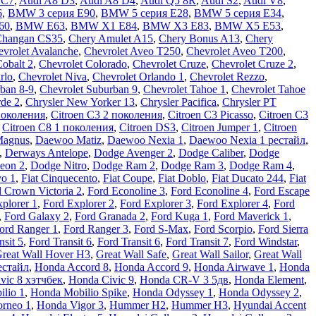
 C7
,
Audi A8 D3
,
Audi A8 D4
,
Audi Q5 8R
,
Audi S2
,
Audi V8
,
6
,
BMW 3 серия E90
,
BMW 5 серия E28
,
BMW 5 серия E34
,
60
,
BMW E63
,
BMW X1 E84
,
BMW X3 E83
,
BMW X5 E53
,
Changan CS35
,
Chery Amulet A15
,
Chery Bonus A13
,
Chery
vrolet Avalanche
,
Chevrolet Aveo T250
,
Chevrolet Aveo Т200
,
Cobalt 2
,
Chevrolet Colorado
,
Chevrolet Cruze
,
Chevrolet Cruze 2
,
rlo
,
Chevrolet Niva
,
Chevrolet Orlando 1
,
Chevrolet Rezzo
,
ban 8-9
,
Chevrolet Suburban 9
,
Chevrolet Tahoe 1
,
Chevrolet Tahoe
rde 2
,
Chrysler New Yorker 13
,
Chrysler Pacifica
,
Chrysler PT
поколения
,
Citroen C3 2 поколения
,
Citroen C3 Picasso
,
Citroen C3
,
Citroen C8 1 поколения
,
Citroen DS3
,
Citroen Jumper 1
,
Citroen
Magnus
,
Daewoo Matiz
,
Daewoo Nexia 1
,
Daewoo Nexia 1 рестайл
,
,
Derways Antelope
,
Dodge Avenger 2
,
Dodge Caliber
,
Dodge
eon 2
,
Dodge Nitro
,
Dodge Ram 2
,
Dodge Ram 3
,
Dodge Ram 4
,
vo 1
,
Fiat Cinquecento
,
Fiat Coupe
,
Fiat Doblo
,
Fiat Ducato 244
,
Fiat
 Crown Victoria 2
,
Ford Econoline 3
,
Ford Econoline 4
,
Ford Escape
plorer 1
,
Ford Explorer 2
,
Ford Explorer 3
,
Ford Explorer 4
,
Ford
,
Ford Galaxy 2
,
Ford Granada 2
,
Ford Kuga 1
,
Ford Maverick 1
,
ord Ranger 1
,
Ford Ranger 3
,
Ford S-Max
,
Ford Scorpio
,
Ford Sierra
nsit 5
,
Ford Transit 6
,
Ford Transit 6
,
Ford Transit 7
,
Ford Windstar
,
reat Wall Hover H3
,
Great Wall Safe
,
Great Wall Sailor
,
Great Wall
естайл
,
Honda Accord 8
,
Honda Accord 9
,
Honda Airwave 1
,
Honda
vic 8 хэтчбек
,
Honda Civic 9
,
Honda CR-V 3 5дв
,
Honda Element
,
lio 1
,
Honda Mobilio Spike
,
Honda Odyssey 1
,
Honda Odyssey 2
,
rneo 1
,
Honda Vigor 3
,
Hummer H2
,
Hummer H3
,
Hyundai Accent