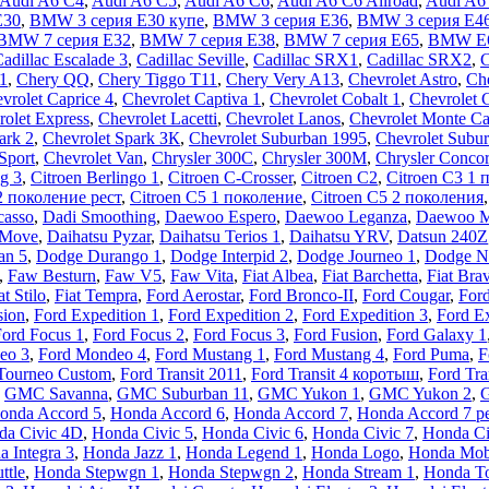
Audi A6 C4
,
Audi A6 C5
,
Audi A6 C6
,
Audi A6 C6 Allroad
,
Audi A6
E30
,
BMW 3 серия E30 купе
,
BMW 3 серия E36
,
BMW 3 серия E4
BMW 7 серия E32
,
BMW 7 серия E38
,
BMW 7 серия E65
,
BMW E
adillac Escalade 3
,
Cadillac Seville
,
Cadillac SRX1
,
Cadillac SRX2
,
1
,
Chery QQ
,
Chery Tiggo T11
,
Chery Very A13
,
Chevrolet Astro
,
Che
vrolet Caprice 4
,
Chevrolet Captiva 1
,
Chevrolet Cobalt 1
,
Chevrolet 
rolet Express
,
Chevrolet Lacetti
,
Chevrolet Lanos
,
Chevrolet Monte Ca
ark 2
,
Chevrolet Spark ЗК
,
Chevrolet Suburban 1995
,
Chevrolet Subur
Sport
,
Chevrolet Van
,
Chrysler 300C
,
Chrysler 300M
,
Chrysler Conco
ng 3
,
Citroen Berlingo 1
,
Citroen C-Crosser
,
Citroen C2
,
Citroen C3 1 
2 поколение рест
,
Citroen C5 1 поколение
,
Citroen C5 2 поколения
casso
,
Dadi Smoothing
,
Daewoo Espero
,
Daewoo Leganza
,
Daewoo 
 Move
,
Daihatsu Pyzar
,
Daihatsu Terios 1
,
Daihatsu YRV
,
Datsun 240Z
an 5
,
Dodge Durango 1
,
Dodge Interpid 2
,
Dodge Journeo 1
,
Dodge N
,
Faw Besturn
,
Faw V5
,
Faw Vita
,
Fiat Albea
,
Fiat Barchetta
,
Fiat Bra
at Stilo
,
Fiat Tempra
,
Ford Aerostar
,
Ford Bronco-II
,
Ford Cougar
,
Ford
sion
,
Ford Expedition 1
,
Ford Expedition 2
,
Ford Expedition 3
,
Ford Ex
ord Focus 1
,
Ford Focus 2
,
Ford Focus 3
,
Ford Fusion
,
Ford Galaxy 1
eo 3
,
Ford Mondeo 4
,
Ford Mustang 1
,
Ford Mustang 4
,
Ford Puma
,
F
Tourneo Custom
,
Ford Transit 2011
,
Ford Transit 4 коротыш
,
Ford Tra
,
GMC Savanna
,
GMC Suburban 11
,
GMC Yukon 1
,
GMC Yukon 2
,
G
onda Accord 5
,
Honda Accord 6
,
Honda Accord 7
,
Honda Accord 7 р
da Civic 4D
,
Honda Civic 5
,
Honda Civic 6
,
Honda Civic 7
,
Honda Ci
 Integra 3
,
Honda Jazz 1
,
Honda Legend 1
,
Honda Logo
,
Honda Mobi
ttle
,
Honda Stepwgn 1
,
Honda Stepwgn 2
,
Honda Stream 1
,
Honda To