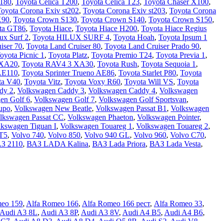
T180
,
Toyota Celica T200
,
Toyota Celica T23
,
Toyota Chaser X100
,
oyota Corona Exiv st202
,
Toyota Corona Exiv st203
,
Toyota Corona
X90
,
Toyota Crown S130
,
Toyota Crown S140
,
Toyota Crown S150
,
ta GT86
,
Toyota Hiace
,
Toyota Hiace H200
,
Toyota Hiace Regius
ux Surf 2
,
Toyota HILUX SURF 4
,
Toyota Hoah
,
Toyota Ipsum 1
iser 70
,
Toyota Land Cruiser 80
,
Toyota Land Cruiser Prado 90
,
oyota Picnic 1
,
Toyota Platz
,
Toyota Premio T24
,
Toyota Previa 1
,
 XA20
,
Toyota RAV4 3 XA30
,
Toyota Rush
,
Toyota Sequoia 1
,
 AE110
,
Toyota Sprinter Trueno AE86
,
Toyota Starlet P80
,
Toyota
ta V40
,
Toyota Vitz
,
Toyota Voxy R60
,
Toyota Will VS
,
Toyota
dy 2
,
Volkswagen Caddy 3
,
Volkswagen Caddy 4
,
Volkswagen
en Golf 6
,
Volkswagen Golf 7
,
Volkswagen Golf Sportsvan
,
upo
,
Volkswagen New Beatle
,
Volkswagen Passat B1
,
Volkswagen
lkswagen Passat CC
,
Volkswagen Phaeton
,
Volkswagen Pointer
,
lkswagen Tiguan I
,
Volkswagen Touareg 1
,
Volkswagen Touareg 2
,
 T5
,
Volvo 740
,
Volvo 850
,
Volvo 940 GL
,
Volvo 960
,
Volvo C70
,
З 2110
,
ВАЗ LADA Kalina
,
ВАЗ Lada Priora
,
ВАЗ Lada Vesta
,
meo 159
,
Alfa Romeo 166
,
Alfa Romeo 166 рест
,
Alfa Romeo 33
,
Audi A3 8L
,
Audi A3 8P
,
Audi A3 8V
,
Audi A4 B5
,
Audi A4 B6
,