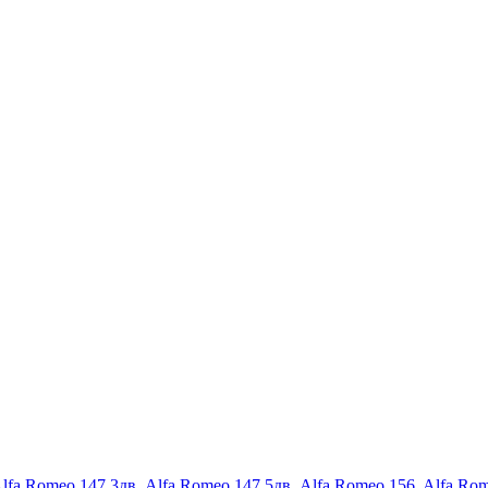
lfa Romeo 147 3дв
,
Alfa Romeo 147 5дв
,
Alfa Romeo 156
,
Alfa Ro