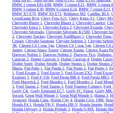
Audi A4 B7
,
Audi A4 B8
,
Audi A5 8T
,
Audi A5 8T лифтбек
,
BMW 1 серия E81-E88
,
BMW 3 серия E21
,
BMW 3 серия 
BMW 5 серия E39
,
BMW 6 серия E24
,
BMW 7 серия E23
,
BMW X5 E70
,
BMW X6 E71
,
Brilliance M2
,
Cadillac BLS
,
C
CrossEastar B14
,
Chery Fora A21
,
Chery Kimo A1
,
Chery M1
Chevrolet Blazer 1
,
Chevrolet Blazer 2
,
Chevrolet Caprice
,
Che
Chevrolet Epica 1
,
Chevrolet Epica 2
,
Chevrolet Evanda
,
Chev
Chevrolet Silverado
,
Chevrolet Silverado K1500
,
Chevrolet Sp
2
,
Chevrolet Tracker
,
Chevrolet TrailBlazer 1
,
Chevrolet Trans 
Cruiser
,
Chrysler Saratoga
,
Chrysler Sebring 2
,
Chrysler Sebri
ЗК
,
Citroen C4 1 пок 3дв
,
Citroen C4 1 пок 5дв
,
Citroen C4 
Jumpy
,
Citroen Space Tourer
,
Citroen Xantia
,
Citroen Xsara Pi
Daewoo Nubira 1
,
Daewoo Nubira 2
,
Daewoo Tico
,
Daihatsu
Caravan 2
,
Dodge Caravan 3
,
Dodge Caravan 4
,
Dodge Carav
Dodge Spirit
,
Dodge Stealth
,
Dodge Stratus 1
,
Dodge Stratus 2
Marea
,
Fiat Palio 1
,
Fiat Panda 2
,
Fiat Punto 2
,
Fiat Punto 3
,
Fi
1
,
Ford Escape 2
,
Ford Escort 5
,
Ford Escort ZX2
,
Ford Excur
Explorer 5
,
Ford F-150
,
Ford Fiesta MK 6
,
Ford Fiesta MK5
,
F
Ford Maverick 2
,
Ford Mondeo 1
,
Ford Mondeo 2
,
Ford Mond
1
,
Ford Taurus 2
,
Ford Taurus 3
,
Ford Tourneo Connect
,
Ford 
Geely CK
,
Geely Emgrand EC7
,
Geely FC Vision
,
Geely МК
Socool
,
Great Wall Wingle 3
,
Great Wall Wingle 5
,
Haima 3
,
H
Avancier
,
Honda Capa
,
Honda City 4
,
Honda Civic 1986
,
Hon
Honda Fit 1
,
Honda FR-V
,
Honda HR-V
,
Honda Inspire
,
Honda
Honda Odyssey 3
,
Honda Prelude 3
,
Honda S-MX
,
Honda Shu