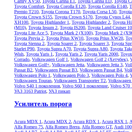
Camry XV50
,
Toyota Carina E1
,
Toyota Carina ED
,
Toyota C
Toyota Comfort
,
Toyota Corolla E120
,
Toyota Corolla E140
,
T
Premio T210
,
Toyota Corona T170
,
Toyota Corsa L50
,
Toyota
Toyota Crown S155
,
Toyota Crown S170
,
Toyota Cynos L44
XH100
,
Toyota Highlander 1
,
Toyota Highlander 2
,
Toyota Hil
(М10)
,
Toyota Ipsum 2
,
Toyota IS200
,
Toyota Land Cruiser 1
Toyota Lite Ace 5
,
Toyota Mark 2 (Х100)
,
Toyota Mark 2 (Х9
Toyota Previa 2
,
Toyota Prius XW10
,
Toyota Prius XW20
,
Toy
Toyota Sienna 2
,
Toyota Soarer 2
,
Toyota Soarer 3
,
Toyota Spr
Starlet P90
,
Toyota Supra A70
,
Toyota Supra A80
,
Toyota Tak
Wish
,
Toyota Yaris 1
,
Toyota Yaris 2
,
Toyota Yaris 2000
,
Toyot
Corrado
,
Volkswagen Golf 1
,
Volkswagen Golf 2 (Хетчбек)
,
Volkswagen Golf+
,
Volkswagen Jetta
,
Volkswagen Jetta 3
,
Vol
Passat B2
,
Volkswagen Passat B3
,
Volkswagen Passat B4
,
Vol
Volkswagen Polo 1
,
Volkswagen Polo 3
,
Volkswagen Polo 4
,
Volkswagen Touran
,
Volkswagen Transporter T2
,
Volkswagen 
Volvo S40 1 поколения
,
Volvo S60 1 поколение
,
Volvo S70 
УАЗ 3163 Patriot
,
УАЗ пикап
Усилитель порога
Acura MDX 1
,
Acura MDX 2
,
Acura RDX 1
,
Acura RSX 1
,
A
Alfa Romeo 75
,
Alfa Romeo Brera
,
Alfa Romeo GT
,
Audi 100