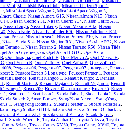
nder 1
,
Mitsubishi Outlander 2
,
Mitsubishi Outlander 3
,
Mitsubishi
ero Mini
,
Mitsubishi Pajero Pinin
,
Mitsubishi Pajero Sport 1
,
tar
,
Mitsubishi Space Wagon 2
,
Mitsubishi Space Wagon 3
,
Almera Classic
,
Nissan Almera G15
,
Nissan Almera N15
,
Nissan
 U14
,
Nissan Cedric Y31
,
Nissan Cedric Y34
,
Nissan Cefiro A31
,
5
,
Nissan Largo
,
Nissan Liberty
,
Nissan Maxima A32
,
Nissan
D40
,
Nissan Note
,
Nissan Pathfinder R50
,
Nissan Pathfinder R51
,
issan Presea
,
Nissan Presea 2
,
Nissan Primera P10
,
Nissan Primera
,
Nissan Silvia S14
,
Nissan Skyline R31
,
Nissan Skyline R32
,
Nissan
an Terrano 1
,
Nissan Terrano 2
,
Nissan Terrano R50
,
Nissan Tiida
,
Opel Astra G универсал
,
Opel Astra H GTC
,
Opel Astra H
 B
,
Opel Insignia
,
Opel Kadett E
,
Opel Meriva A
,
Opel Meriva B
,
a C
,
Opel Vectra В
,
Opel Zafira A
,
Opel Zafira B
,
Opel Zafira C
,
t 4008
,
Peugeot 406
,
Peugeot 407
,
Peugeot 407 универсал
,
Peugeot
xpert 2
,
Peugeot Expert 3 Long type
,
Peugeot Partner 1
,
Peugeot
enault Fluence
,
Renault Kangoo 1
,
Renault Kangoo 2
,
Renault
 1
,
Renault Master 2
,
Renault Megane 1
,
Renault Megane 2
,
Renault
lt Twingo 1
,
Rover 200
,
Rover 200 2 поколение
,
Rover 25
,
Rover
ca 1
,
Seat Leon 1
,
Seat Leon 2
,
Skoda Fabia 1
,
Skoda Fabia 2
,
Skoda
Skoda Superb 2
,
Smart Fortwo
,
SsangYong Actyon
,
SsangYong
dius 1
,
SsangYong Rodius 2
,
Subaru Forester 1
,
Subaru Forester 2
,
baru Legacy(outback) B14
,
Subaru Outback 2
,
Subaru Outback 3
,
i Grand Vitara 2 XL7
,
Suzuki Grand Vitara 3
,
Suzuki Ignis 1
,
ra 1
,
Suzuki Wagon R
,
Toyota Alphard 1
,
Toyota Altezza
,
Toyota
a Camry Solara
,
Toyota Camry XV30
,
Toyota Camry XV40
,
Toyota