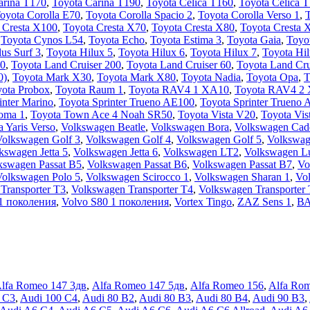
arina T170
,
Toyota Carina T190
,
Toyota Celica T160
,
Toyota Celica 
oyota Corolla E70
,
Toyota Corolla Spacio 2
,
Toyota Corolla Verso 1
,
T
 Cresta X100
,
Toyota Cresta X70
,
Toyota Cresta X80
,
Toyota Cresta 
,
Toyota Cynos L54
,
Toyota Echo
,
Toyota Estima 3
,
Toyota Gaia
,
Toyo
us Surf 3
,
Toyota Hilux 5
,
Toyota Hilux 6
,
Toyota Hilux 7
,
Toyota Hil
00
,
Toyota Land Cruiser 200
,
Toyota Land Cruiser 60
,
Toyota Land Cru
0)
,
Toyota Mark X30
,
Toyota Mark X80
,
Toyota Nadia
,
Toyota Opa
,
T
ota Probox
,
Toyota Raum 1
,
Toyota RAV4 1 XA10
,
Toyota RAV4 2
inter Marino
,
Toyota Sprinter Trueno AE100
,
Toyota Sprinter Trueno
oma 1
,
Toyota Town Ace 4 Noah SR50
,
Toyota Vista V20
,
Toyota Vis
a Yaris Verso
,
Volkswagen Beatle
,
Volkswagen Bora
,
Volkswagen Cad
Volkswagen Golf 3
,
Volkswagen Golf 4
,
Volkswagen Golf 5
,
Volkswag
kswagen Jetta 5
,
Volkswagen Jetta 6
,
Volkswagen LT2
,
Volkswagen L
kswagen Passat B5
,
Volkswagen Passat B6
,
Volkswagen Passat B7
,
Vo
Volkswagen Polo 5
,
Volkswagen Scirocco 1
,
Volkswagen Sharan 1
,
Vo
Transporter T3
,
Volkswagen Transporter T4
,
Volkswagen Transporter
1 поколения
,
Volvo S80 1 поколения
,
Vortex Tingo
,
ZAZ Sens 1
,
ВА
lfa Romeo 147 3дв
,
Alfa Romeo 147 5дв
,
Alfa Romeo 156
,
Alfa Ro
 C3
,
Audi 100 C4
,
Audi 80 B2
,
Audi 80 B3
,
Audi 80 B4
,
Audi 90 B3
,