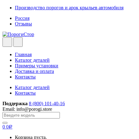
Skip
Skip
Производство порогов и арок крыльев автомобиля
to
to
Россия
navigation
content
Отзывы
Главная
Каталог деталей
Примеры установки
Доставка и оплата
Контакты
Каталог деталей
Контакты
Поддержка
8 (800) 101-40-16
Email: info@porogi.store
Search
for:
0
0
Р
Корзина пуста.