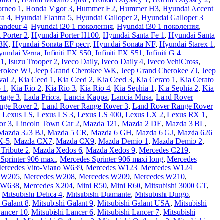
rneo 1
,
Honda Vigor 3
,
Hummer H2
,
Hummer H3
,
Hyundai Accent
ra 4
,
Hyundai Elantra 5
,
Hyundai Galloper 2
,
Hyundai Galloper 3
andeur 4
,
Hyundai i20 1 поколения
,
Hyundai i30 1 поколения
,
 Porter 2
,
Hyundai Porter H100
,
Hyundai Santa Fe 1
,
Hyundai Santa
 ЗК
,
Hyundai Sonata EF рест
,
Hyundai Sonata NF
,
Hyundai Starex 1
,
yundai Verna
,
Infiniti FX S50
,
Infiniti FX S51
,
Infiniti G 4
 1
,
Isuzu Trooper 2
,
Iveco Daily
,
Iveco Daily 4
,
Iveco VehiCross
,
erokee WJ
,
Jeep Grand Cherokee WK
,
Jeep Grand Cherokee ZJ
,
Jeep
val 2
,
Kia Ceed 1
,
Kia Ceed 2
,
Kia Ceed 3
,
Kia Cerato 1
,
Kia Cerato
o 1
,
Kia Rio 2
,
Kia Rio 3
,
Kia Rio 4
,
Kia Sephia 1
,
Kia Sephia 2
,
Kia
tage 3
,
Lada Priora
,
Lancia Kappa
,
Lancia Musa
,
Land Rover
nge Rover 2
,
Land Rover Range Rover 3
,
Land Rover Range Rover
,
Lexus LS
,
Lexus LS 3
,
Lexus LS 400
,
Lexus LX 2
,
Lexus RX 1
,
or 3
,
Lincoln Town Car 2
,
Mazda 121
,
Mazda 2 DE
,
Mazda 3 BL
,
Mazda 323 BJ
,
Mazda 5 CR
,
Mazda 6 GH
,
Mazda 6 GJ
,
Mazda 626
X-5
,
Mazda CX7
,
Mazda CX9
,
Mazda Demio 1
,
Mazda Demio 2
,
Tribute 2
,
Mazda Xedos 6
,
Mazda Xedos 9
,
Mercedes C219
,
Sprinter 906 maxi
,
Mercedes Sprinter 906 maxi long
,
Mercedes
ercedes Vito-Viano W639
,
Mercedes W123
,
Mercedes W124
,
 W205
,
Mercedes W208
,
Mercedes W209
,
Mercedes W210
,
 W638
,
Mercedes X204
,
Mini R50
,
Mini R60
,
Mitsubishi 3000 GT
,
,
Mitsubishi Delica 4
,
Mitsubishi Diamante
,
Mitsubishi Dingo
,
 Galant 8
,
Mitsubishi Galant 9
,
Mitsubishi Galant USA
,
Mitsubishi
Lancer 10
,
Mitsubishi Lancer 6
,
Mitsubishi Lancer 7
,
Mitsubishi