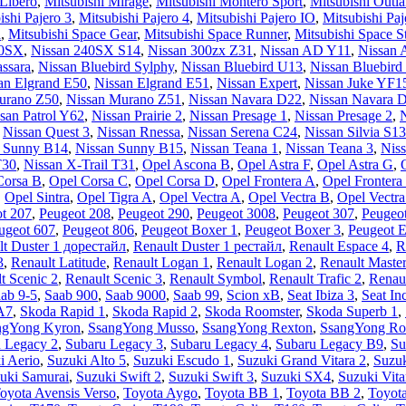
 Libero
,
Mitsubishi Mirage
,
Mitsubishi Montero Sport
,
Mitsubishi Outla
ishi Pajero 3
,
Mitsubishi Pajero 4
,
Mitsubishi Pajero IO
,
Mitsubishi Paj
a
,
Mitsubishi Space Gear
,
Mitsubishi Space Runner
,
Mitsubishi Space S
00SX
,
Nissan 240SX S14
,
Nissan 300zx Z31
,
Nissan AD Y11
,
Nissan 
ssara
,
Nissan Bluebird Sylphy
,
Nissan Bluebird U13
,
Nissan Bluebird
an Elgrand E50
,
Nissan Elgrand E51
,
Nissan Expert
,
Nissan Juke YF1
urano Z50
,
Nissan Murano Z51
,
Nissan Navara D22
,
Nissan Navara 
san Patrol Y62
,
Nissan Prairie 2
,
Nissan Presage 1
,
Nissan Presage 2
,
N
,
Nissan Quest 3
,
Nissan Rnessa
,
Nissan Serena C24
,
Nissan Silvia S13
n Sunny B14
,
Nissan Sunny B15
,
Nissan Teana 1
,
Nissan Teana 3
,
Niss
T30
,
Nissan X-Trail T31
,
Opel Ascona B
,
Opel Astra F
,
Opel Astra G
,
Corsa B
,
Opel Corsa C
,
Opel Corsa D
,
Opel Frontera A
,
Opel Frontera
,
Opel Sintra
,
Opel Tigra A
,
Opel Vectra A
,
Opel Vectra B
,
Opel Vectr
t 207
,
Peugeot 208
,
Peugeot 290
,
Peugeot 3008
,
Peugeot 307
,
Peugeo
ugeot 607
,
Peugeot 806
,
Peugeot Boxer 1
,
Peugeot Boxer 3
,
Peugeot E
lt Duster 1 дорестайл
,
Renault Duster 1 рестайл
,
Renault Espace 4
,
R
3
,
Renault Latitude
,
Renault Logan 1
,
Renault Logan 2
,
Renault Master
t Scenic 2
,
Renault Scenic 3
,
Renault Symbol
,
Renault Trafic 2
,
Renau
ab 9-5
,
Saab 900
,
Saab 9000
,
Saab 99
,
Scion xB
,
Seat Ibiza 3
,
Seat In
A7
,
Skoda Rapid 1
,
Skoda Rapid 2
,
Skoda Roomster
,
Skoda Superb 1
,
ngYong Kyron
,
SsangYong Musso
,
SsangYong Rexton
,
SsangYong Ro
 Legacy 2
,
Subaru Legacy 3
,
Subaru Legacy 4
,
Subaru Legacy B9
,
Su
i Aerio
,
Suzuki Alto 5
,
Suzuki Escudo 1
,
Suzuki Grand Vitara 2
,
Suzuk
uki Samurai
,
Suzuki Swift 2
,
Suzuki Swift 3
,
Suzuki SX4
,
Suzuki Vita
oyota Avensis Verso
,
Toyota Aygo
,
Toyota BB 1
,
Toyota BB 2
,
Toyot