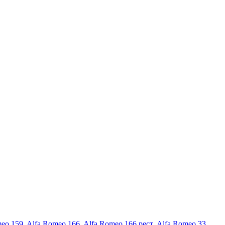
meo 159
,
Alfa Romeo 166
,
Alfa Romeo 166 рест
,
Alfa Romeo 33
,