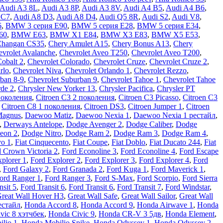
Audi A3 8L
,
Audi A3 8P
,
Audi A3 8V
,
Audi A4 B5
,
Audi A4 B6
,
 C7
,
Audi A8 D3
,
Audi A8 D4
,
Audi Q5 8R
,
Audi S2
,
Audi V8
,
6
,
BMW 3 серия E90
,
BMW 5 серия E28
,
BMW 5 серия E34
,
60
,
BMW E63
,
BMW X1 E84
,
BMW X3 E83
,
BMW X5 E53
,
Changan CS35
,
Chery Amulet A15
,
Chery Bonus A13
,
Chery
vrolet Avalanche
,
Chevrolet Aveo T250
,
Chevrolet Aveo Т200
,
Cobalt 2
,
Chevrolet Colorado
,
Chevrolet Cruze
,
Chevrolet Cruze 2
,
rlo
,
Chevrolet Niva
,
Chevrolet Orlando 1
,
Chevrolet Rezzo
,
ban 8-9
,
Chevrolet Suburban 9
,
Chevrolet Tahoe 1
,
Chevrolet Tahoe
rde 2
,
Chrysler New Yorker 13
,
Chrysler Pacifica
,
Chrysler PT
поколения
,
Citroen C3 2 поколения
,
Citroen C3 Picasso
,
Citroen C3
,
Citroen C8 1 поколения
,
Citroen DS3
,
Citroen Jumper 1
,
Citroen
Magnus
,
Daewoo Matiz
,
Daewoo Nexia 1
,
Daewoo Nexia 1 рестайл
,
,
Derways Antelope
,
Dodge Avenger 2
,
Dodge Caliber
,
Dodge
eon 2
,
Dodge Nitro
,
Dodge Ram 2
,
Dodge Ram 3
,
Dodge Ram 4
,
vo 1
,
Fiat Cinquecento
,
Fiat Coupe
,
Fiat Doblo
,
Fiat Ducato 244
,
Fiat
 Crown Victoria 2
,
Ford Econoline 3
,
Ford Econoline 4
,
Ford Escape
plorer 1
,
Ford Explorer 2
,
Ford Explorer 3
,
Ford Explorer 4
,
Ford
,
Ford Galaxy 2
,
Ford Granada 2
,
Ford Kuga 1
,
Ford Maverick 1
,
ord Ranger 1
,
Ford Ranger 3
,
Ford S-Max
,
Ford Scorpio
,
Ford Sierra
nsit 5
,
Ford Transit 6
,
Ford Transit 6
,
Ford Transit 7
,
Ford Windstar
,
reat Wall Hover H3
,
Great Wall Safe
,
Great Wall Sailor
,
Great Wall
естайл
,
Honda Accord 8
,
Honda Accord 9
,
Honda Airwave 1
,
Honda
vic 8 хэтчбек
,
Honda Civic 9
,
Honda CR-V 3 5дв
,
Honda Element
,
lio 1
,
Honda Mobilio Spike
,
Honda Odyssey 1
,
Honda Odyssey 2
,