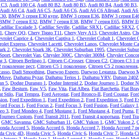
 C3
,
Audi 100 C4
,
Audi 80 B2
,
Audi 80 B3
,
Audi 80 B4
,
Audi 90 B3
,
Audi A6 C4
,
Audi A6 C5
,
Audi A6 C6
,
Audi A6 C6 Allroad
,
Audi A6
E30
,
BMW 3 серия E30 купе
,
BMW 3 серия E36
,
BMW 3 серия E4
BMW 7 серия E32
,
BMW 7 серия E38
,
BMW 7 серия E65
,
BMW E
adillac Escalade 3
,
Cadillac Seville
,
Cadillac SRX1
,
Cadillac SRX2
,
1
,
Chery QQ
,
Chery Tiggo T11
,
Chery Very A13
,
Chevrolet Astro
,
Che
vrolet Caprice 4
,
Chevrolet Captiva 1
,
Chevrolet Cobalt 1
,
Chevrolet 
rolet Express
,
Chevrolet Lacetti
,
Chevrolet Lanos
,
Chevrolet Monte Ca
ark 2
,
Chevrolet Spark ЗК
,
Chevrolet Suburban 1995
,
Chevrolet Subur
Sport
,
Chevrolet Van
,
Chrysler 300C
,
Chrysler 300M
,
Chrysler Conco
ng 3
,
Citroen Berlingo 1
,
Citroen C-Crosser
,
Citroen C2
,
Citroen C3 1 
2 поколение рест
,
Citroen C5 1 поколение
,
Citroen C5 2 поколения
casso
,
Dadi Smoothing
,
Daewoo Espero
,
Daewoo Leganza
,
Daewoo 
 Move
,
Daihatsu Pyzar
,
Daihatsu Terios 1
,
Daihatsu YRV
,
Datsun 240Z
an 5
,
Dodge Durango 1
,
Dodge Interpid 2
,
Dodge Journeo 1
,
Dodge N
,
Faw Besturn
,
Faw V5
,
Faw Vita
,
Fiat Albea
,
Fiat Barchetta
,
Fiat Bra
at Stilo
,
Fiat Tempra
,
Ford Aerostar
,
Ford Bronco-II
,
Ford Cougar
,
Ford
sion
,
Ford Expedition 1
,
Ford Expedition 2
,
Ford Expedition 3
,
Ford Ex
ord Focus 1
,
Ford Focus 2
,
Ford Focus 3
,
Ford Fusion
,
Ford Galaxy 1
eo 3
,
Ford Mondeo 4
,
Ford Mustang 1
,
Ford Mustang 4
,
Ford Puma
,
F
Tourneo Custom
,
Ford Transit 2011
,
Ford Transit 4 коротыш
,
Ford Tra
,
GMC Savanna
,
GMC Suburban 11
,
GMC Yukon 1
,
GMC Yukon 2
,
G
onda Accord 5
,
Honda Accord 6
,
Honda Accord 7
,
Honda Accord 7 р
da Civic 4D
,
Honda Civic 5
,
Honda Civic 6
,
Honda Civic 7
,
Honda Ci
 Integra 3
,
Honda Jazz 1
,
Honda Legend 1
,
Honda Logo
,
Honda Mobi