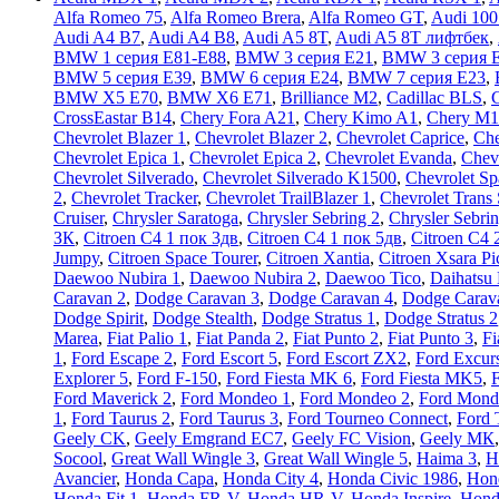
Alfa Romeo 75
,
Alfa Romeo Brera
,
Alfa Romeo GT
,
Audi 100
Audi A4 B7
,
Audi A4 B8
,
Audi A5 8T
,
Audi A5 8T лифтбек
,
BMW 1 серия E81-E88
,
BMW 3 серия E21
,
BMW 3 серия 
BMW 5 серия E39
,
BMW 6 серия E24
,
BMW 7 серия E23
,
BMW X5 E70
,
BMW X6 E71
,
Brilliance M2
,
Cadillac BLS
,
C
CrossEastar B14
,
Chery Fora A21
,
Chery Kimo A1
,
Chery M1
Chevrolet Blazer 1
,
Chevrolet Blazer 2
,
Chevrolet Caprice
,
Che
Chevrolet Epica 1
,
Chevrolet Epica 2
,
Chevrolet Evanda
,
Chev
Chevrolet Silverado
,
Chevrolet Silverado K1500
,
Chevrolet Sp
2
,
Chevrolet Tracker
,
Chevrolet TrailBlazer 1
,
Chevrolet Trans 
Cruiser
,
Chrysler Saratoga
,
Chrysler Sebring 2
,
Chrysler Sebri
ЗК
,
Citroen C4 1 пок 3дв
,
Citroen C4 1 пок 5дв
,
Citroen C4 
Jumpy
,
Citroen Space Tourer
,
Citroen Xantia
,
Citroen Xsara Pi
Daewoo Nubira 1
,
Daewoo Nubira 2
,
Daewoo Tico
,
Daihatsu
Caravan 2
,
Dodge Caravan 3
,
Dodge Caravan 4
,
Dodge Carav
Dodge Spirit
,
Dodge Stealth
,
Dodge Stratus 1
,
Dodge Stratus 2
Marea
,
Fiat Palio 1
,
Fiat Panda 2
,
Fiat Punto 2
,
Fiat Punto 3
,
Fi
1
,
Ford Escape 2
,
Ford Escort 5
,
Ford Escort ZX2
,
Ford Excur
Explorer 5
,
Ford F-150
,
Ford Fiesta MK 6
,
Ford Fiesta MK5
,
F
Ford Maverick 2
,
Ford Mondeo 1
,
Ford Mondeo 2
,
Ford Mond
1
,
Ford Taurus 2
,
Ford Taurus 3
,
Ford Tourneo Connect
,
Ford 
Geely CK
,
Geely Emgrand EC7
,
Geely FC Vision
,
Geely МК
Socool
,
Great Wall Wingle 3
,
Great Wall Wingle 5
,
Haima 3
,
H
Avancier
,
Honda Capa
,
Honda City 4
,
Honda Civic 1986
,
Hon
Honda Fit 1
,
Honda FR-V
,
Honda HR-V
,
Honda Inspire
,
Honda