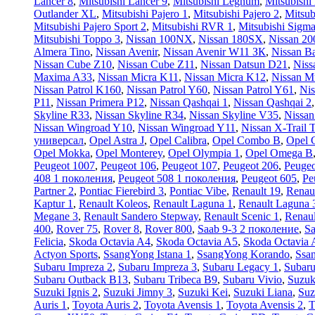
Lancer 8
,
Mitsubishi Lancer 9
,
Mitsubishi Legnum
,
Mitsubishi
Outlander XL
,
Mitsubishi Pajero 1
,
Mitsubishi Pajero 2
,
Mitsub
Mitsubishi Pajero Sport 2
,
Mitsubishi RVR 1
,
Mitsubishi Sigm
Mitsubishi Toppo 3
,
Nissan 100NX
,
Nissan 180SX
,
Nissan 2
Almera Tino
,
Nissan Avenir
,
Nissan Avenir W11 ЗК
,
Nissan Ba
Nissan Cube Z10
,
Nissan Cube Z11
,
Nissan Datsun D21
,
Niss
Maxima A33
,
Nissan Micra K11
,
Nissan Micra K12
,
Nissan M
Nissan Patrol K160
,
Nissan Patrol Y60
,
Nissan Patrol Y61
,
Nis
P11
,
Nissan Primera P12
,
Nissan Qashqai 1
,
Nissan Qashqai 2
Skyline R33
,
Nissan Skyline R34
,
Nissan Skyline V35
,
Nissa
Nissan Wingroad Y10
,
Nissan Wingroad Y11
,
Nissan X-Trail 
универсал
,
Opel Astra J
,
Opel Calibra
,
Opel Combo B
,
Opel 
Opel Mokka
,
Opel Monterey
,
Opel Olympia 1
,
Opel Omega B
Peugeot 1007
,
Peugeot 106
,
Peugeot 107
,
Peugeot 206
,
Peugeo
408 1 поколения
,
Peugeot 508 1 поколения
,
Peugeot 605
,
Pe
Partner 2
,
Pontiac Fierebird 3
,
Pontiac Vibe
,
Renault 19
,
Renau
Kaptur 1
,
Renault Koleos
,
Renault Laguna 1
,
Renault Laguna 
Megane 3
,
Renault Sandero Stepway
,
Renault Scenic 1
,
Renaul
400
,
Rover 75
,
Rover 8
,
Rover 800
,
Saab 9-3 2 поколение
,
Sa
Felicia
,
Skoda Octavia A4
,
Skoda Octavia A5
,
Skoda Octavia 
Actyon Sports
,
SsangYong Istana 1
,
SsangYong Korando
,
Ssa
Subaru Impreza 2
,
Subaru Impreza 3
,
Subaru Legacy 1
,
Subaru
Subaru Outback B13
,
Subaru Tribeca B9
,
Subaru Vivio
,
Suzuk
Suzuki Ignis 2
,
Suzuki Jimny 3
,
Suzuki Kei
,
Suzuki Liana
,
Suz
Auris 1
,
Toyota Auris 2
,
Toyota Avensis 1
,
Toyota Avensis 2
,
T