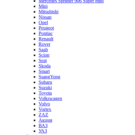
Mercedes Sprinter 906 Super mini
Mini
Mitsubishi
Nissan
Opel
Peugeot
Pontiac
Renault
Rover
Saab
Scion
Seat
Skoda
Smart
SsangYong
Subaru
Suzuki
Toyota
Volkswagen
Volvo
Vortex
ZAZ
Акция
ВАЗ
УАЗ