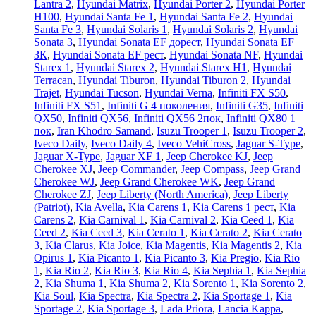
Lantra 2
,
Hyundai Matrix
,
Hyundai Porter 2
,
Hyundai Porter
H100
,
Hyundai Santa Fe 1
,
Hyundai Santa Fe 2
,
Hyundai
Santa Fe 3
,
Hyundai Solaris 1
,
Hyundai Solaris 2
,
Hyundai
Sonata 3
,
Hyundai Sonata EF дорест
,
Hyundai Sonata EF
ЗК
,
Hyundai Sonata EF рест
,
Hyundai Sonata NF
,
Hyundai
Starex 1
,
Hyundai Starex 2
,
Hyundai Starex H1
,
Hyundai
Terracan
,
Hyundai Tiburon
,
Hyundai Tiburon 2
,
Hyundai
Trajet
,
Hyundai Tucson
,
Hyundai Verna
,
Infiniti FX S50
,
Infiniti FX S51
,
Infiniti G 4 поколения
,
Infiniti G35
,
Infiniti
QX50
,
Infiniti QX56
,
Infiniti QX56 2пок
,
Infiniti QX80 1
пок
,
Iran Khodro Samand
,
Isuzu Trooper 1
,
Isuzu Trooper 2
,
Iveco Daily
,
Iveco Daily 4
,
Iveco VehiCross
,
Jaguar S-Type
,
Jaguar X-Type
,
Jaguar XF 1
,
Jeep Cherokee KJ
,
Jeep
Cherokee XJ
,
Jeep Commander
,
Jeep Compass
,
Jeep Grand
Cherokee WJ
,
Jeep Grand Cherokee WK
,
Jeep Grand
Cherokee ZJ
,
Jeep Liberty (North America)
,
Jeep Liberty
(Patriot)
,
Kia Avella
,
Kia Carens 1
,
Kia Carens 1 рест
,
Kia
Carens 2
,
Kia Carnival 1
,
Kia Carnival 2
,
Kia Ceed 1
,
Kia
Ceed 2
,
Kia Ceed 3
,
Kia Cerato 1
,
Kia Cerato 2
,
Kia Cerato
3
,
Kia Clarus
,
Kia Joice
,
Kia Magentis
,
Kia Magentis 2
,
Kia
Opirus 1
,
Kia Picanto 1
,
Kia Picanto 3
,
Kia Pregio
,
Kia Rio
1
,
Kia Rio 2
,
Kia Rio 3
,
Kia Rio 4
,
Kia Sephia 1
,
Kia Sephia
2
,
Kia Shuma 1
,
Kia Shuma 2
,
Kia Sorento 1
,
Kia Sorento 2
,
Kia Soul
,
Kia Spectra
,
Kia Spectra 2
,
Kia Sportage 1
,
Kia
Sportage 2
,
Kia Sportage 3
,
Lada Priora
,
Lancia Kappa
,