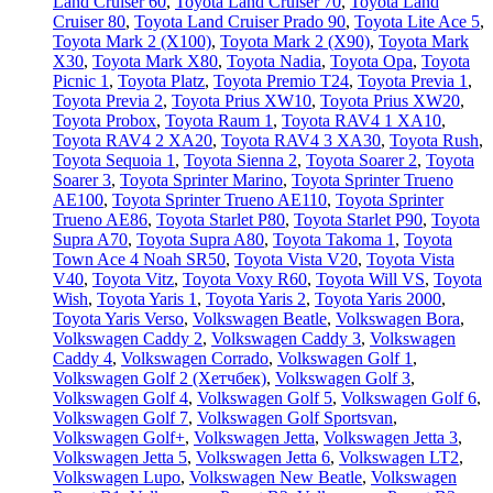
Land Cruiser 60
,
Toyota Land Cruiser 70
,
Toyota Land
Cruiser 80
,
Toyota Land Cruiser Prado 90
,
Toyota Lite Ace 5
,
Toyota Mark 2 (Х100)
,
Toyota Mark 2 (Х90)
,
Toyota Mark
X30
,
Toyota Mark X80
,
Toyota Nadia
,
Toyota Opa
,
Toyota
Picnic 1
,
Toyota Platz
,
Toyota Premio T24
,
Toyota Previa 1
,
Toyota Previa 2
,
Toyota Prius XW10
,
Toyota Prius XW20
,
Toyota Probox
,
Toyota Raum 1
,
Toyota RAV4 1 XA10
,
Toyota RAV4 2 XA20
,
Toyota RAV4 3 XA30
,
Toyota Rush
,
Toyota Sequoia 1
,
Toyota Sienna 2
,
Toyota Soarer 2
,
Toyota
Soarer 3
,
Toyota Sprinter Marino
,
Toyota Sprinter Trueno
AE100
,
Toyota Sprinter Trueno AE110
,
Toyota Sprinter
Trueno AE86
,
Toyota Starlet P80
,
Toyota Starlet P90
,
Toyota
Supra A70
,
Toyota Supra A80
,
Toyota Takoma 1
,
Toyota
Town Ace 4 Noah SR50
,
Toyota Vista V20
,
Toyota Vista
V40
,
Toyota Vitz
,
Toyota Voxy R60
,
Toyota Will VS
,
Toyota
Wish
,
Toyota Yaris 1
,
Toyota Yaris 2
,
Toyota Yaris 2000
,
Toyota Yaris Verso
,
Volkswagen Beatle
,
Volkswagen Bora
,
Volkswagen Caddy 2
,
Volkswagen Caddy 3
,
Volkswagen
Caddy 4
,
Volkswagen Corrado
,
Volkswagen Golf 1
,
Volkswagen Golf 2 (Хетчбек)
,
Volkswagen Golf 3
,
Volkswagen Golf 4
,
Volkswagen Golf 5
,
Volkswagen Golf 6
,
Volkswagen Golf 7
,
Volkswagen Golf Sportsvan
,
Volkswagen Golf+
,
Volkswagen Jetta
,
Volkswagen Jetta 3
,
Volkswagen Jetta 5
,
Volkswagen Jetta 6
,
Volkswagen LT2
,
Volkswagen Lupo
,
Volkswagen New Beatle
,
Volkswagen