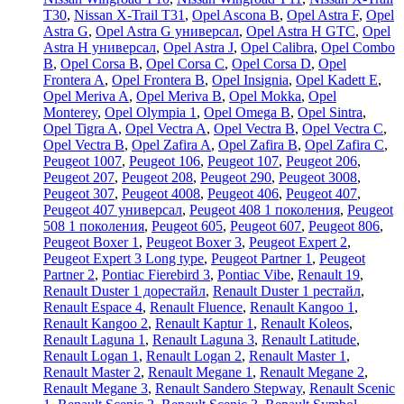
T30
,
Nissan X-Trail T31
,
Opel Ascona B
,
Opel Astra F
,
Opel
Astra G
,
Opel Astra G универсал
,
Opel Astra H GTC
,
Opel
Astra H универсал
,
Opel Astra J
,
Opel Calibra
,
Opel Combo
B
,
Opel Corsa B
,
Opel Corsa C
,
Opel Corsa D
,
Opel
Frontera A
,
Opel Frontera B
,
Opel Insignia
,
Opel Kadett E
,
Opel Meriva A
,
Opel Meriva B
,
Opel Mokka
,
Opel
Monterey
,
Opel Olympia 1
,
Opel Omega B
,
Opel Sintra
,
Opel Tigra A
,
Opel Vectra A
,
Opel Vectra B
,
Opel Vectra C
,
Opel Vectra В
,
Opel Zafira A
,
Opel Zafira B
,
Opel Zafira C
,
Peugeot 1007
,
Peugeot 106
,
Peugeot 107
,
Peugeot 206
,
Peugeot 207
,
Peugeot 208
,
Peugeot 290
,
Peugeot 3008
,
Peugeot 307
,
Peugeot 4008
,
Peugeot 406
,
Peugeot 407
,
Peugeot 407 универсал
,
Peugeot 408 1 поколения
,
Peugeot
508 1 поколения
,
Peugeot 605
,
Peugeot 607
,
Peugeot 806
,
Peugeot Boxer 1
,
Peugeot Boxer 3
,
Peugeot Expert 2
,
Peugeot Expert 3 Long type
,
Peugeot Partner 1
,
Peugeot
Partner 2
,
Pontiac Fierebird 3
,
Pontiac Vibe
,
Renault 19
,
Renault Duster 1 дорестайл
,
Renault Duster 1 рестайл
,
Renault Espace 4
,
Renault Fluence
,
Renault Kangoo 1
,
Renault Kangoo 2
,
Renault Kaptur 1
,
Renault Koleos
,
Renault Laguna 1
,
Renault Laguna 3
,
Renault Latitude
,
Renault Logan 1
,
Renault Logan 2
,
Renault Master 1
,
Renault Master 2
,
Renault Megane 1
,
Renault Megane 2
,
Renault Megane 3
,
Renault Sandero Stepway
,
Renault Scenic