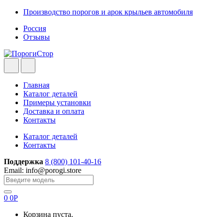
Skip
Skip
Производство порогов и арок крыльев автомобиля
to
to
Россия
navigation
content
Отзывы
Главная
Каталог деталей
Примеры установки
Доставка и оплата
Контакты
Каталог деталей
Контакты
Поддержка
8 (800) 101-40-16
Email: info@porogi.store
Search
for:
0
0
Р
Корзина пуста.