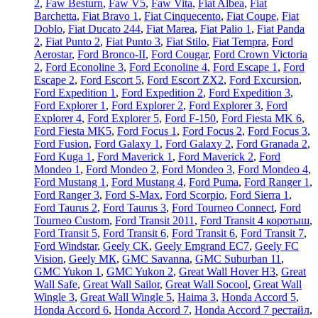
2
,
Faw Besturn
,
Faw V5
,
Faw Vita
,
Fiat Albea
,
Fiat
Barchetta
,
Fiat Bravo 1
,
Fiat Cinquecento
,
Fiat Coupe
,
Fiat
Doblo
,
Fiat Ducato 244
,
Fiat Marea
,
Fiat Palio 1
,
Fiat Panda
2
,
Fiat Punto 2
,
Fiat Punto 3
,
Fiat Stilo
,
Fiat Tempra
,
Ford
Aerostar
,
Ford Bronco-II
,
Ford Cougar
,
Ford Crown Victoria
2
,
Ford Econoline 3
,
Ford Econoline 4
,
Ford Escape 1
,
Ford
Escape 2
,
Ford Escort 5
,
Ford Escort ZX2
,
Ford Excursion
,
Ford Expedition 1
,
Ford Expedition 2
,
Ford Expedition 3
,
Ford Explorer 1
,
Ford Explorer 2
,
Ford Explorer 3
,
Ford
Explorer 4
,
Ford Explorer 5
,
Ford F-150
,
Ford Fiesta MK 6
,
Ford Fiesta MK5
,
Ford Focus 1
,
Ford Focus 2
,
Ford Focus 3
,
Ford Fusion
,
Ford Galaxy 1
,
Ford Galaxy 2
,
Ford Granada 2
,
Ford Kuga 1
,
Ford Maverick 1
,
Ford Maverick 2
,
Ford
Mondeo 1
,
Ford Mondeo 2
,
Ford Mondeo 3
,
Ford Mondeo 4
,
Ford Mustang 1
,
Ford Mustang 4
,
Ford Puma
,
Ford Ranger 1
,
Ford Ranger 3
,
Ford S-Max
,
Ford Scorpio
,
Ford Sierra 1
,
Ford Taurus 2
,
Ford Taurus 3
,
Ford Tourneo Connect
,
Ford
Tourneo Custom
,
Ford Transit 2011
,
Ford Transit 4 коротыш
,
Ford Transit 5
,
Ford Transit 6
,
Ford Transit 6
,
Ford Transit 7
,
Ford Windstar
,
Geely CK
,
Geely Emgrand EC7
,
Geely FC
Vision
,
Geely МК
,
GMC Savanna
,
GMC Suburban 11
,
GMC Yukon 1
,
GMC Yukon 2
,
Great Wall Hover H3
,
Great
Wall Safe
,
Great Wall Sailor
,
Great Wall Socool
,
Great Wall
Wingle 3
,
Great Wall Wingle 5
,
Haima 3
,
Honda Accord 5
,
Honda Accord 6
,
Honda Accord 7
,
Honda Accord 7 рестайл
,