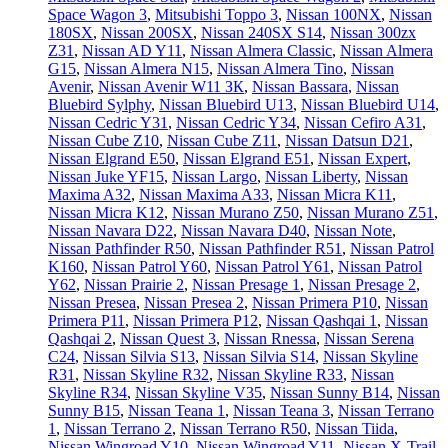
Space Wagon 3
,
Mitsubishi Toppo 3
,
Nissan 100NX
,
Nissan
180SX
,
Nissan 200SX
,
Nissan 240SX S14
,
Nissan 300zx
Z31
,
Nissan AD Y11
,
Nissan Almera Classic
,
Nissan Almera
G15
,
Nissan Almera N15
,
Nissan Almera Tino
,
Nissan
Avenir
,
Nissan Avenir W11 ЗК
,
Nissan Bassara
,
Nissan
Bluebird Sylphy
,
Nissan Bluebird U13
,
Nissan Bluebird U14
,
Nissan Cedric Y31
,
Nissan Cedric Y34
,
Nissan Cefiro A31
,
Nissan Cube Z10
,
Nissan Cube Z11
,
Nissan Datsun D21
,
Nissan Elgrand E50
,
Nissan Elgrand E51
,
Nissan Expert
,
Nissan Juke YF15
,
Nissan Largo
,
Nissan Liberty
,
Nissan
Maxima A32
,
Nissan Maxima A33
,
Nissan Micra K11
,
Nissan Micra K12
,
Nissan Murano Z50
,
Nissan Murano Z51
,
Nissan Navara D22
,
Nissan Navara D40
,
Nissan Note
,
Nissan Pathfinder R50
,
Nissan Pathfinder R51
,
Nissan Patrol
K160
,
Nissan Patrol Y60
,
Nissan Patrol Y61
,
Nissan Patrol
Y62
,
Nissan Prairie 2
,
Nissan Presage 1
,
Nissan Presage 2
,
Nissan Presea
,
Nissan Presea 2
,
Nissan Primera P10
,
Nissan
Primera P11
,
Nissan Primera P12
,
Nissan Qashqai 1
,
Nissan
Qashqai 2
,
Nissan Quest 3
,
Nissan Rnessa
,
Nissan Serena
C24
,
Nissan Silvia S13
,
Nissan Silvia S14
,
Nissan Skyline
R31
,
Nissan Skyline R32
,
Nissan Skyline R33
,
Nissan
Skyline R34
,
Nissan Skyline V35
,
Nissan Sunny B14
,
Nissan
Sunny B15
,
Nissan Teana 1
,
Nissan Teana 3
,
Nissan Terrano
1
,
Nissan Terrano 2
,
Nissan Terrano R50
,
Nissan Tiida
,
Nissan Wingroad Y10
,
Nissan Wingroad Y11
,
Nissan X-Trail