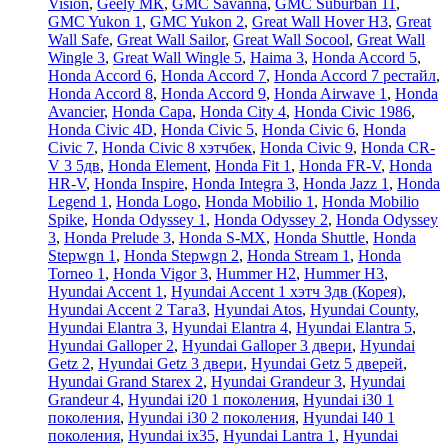
Vision
,
Geely МК
,
GMC Savanna
,
GMC Suburban 11
,
GMC Yukon 1
,
GMC Yukon 2
,
Great Wall Hover H3
,
Great
Wall Safe
,
Great Wall Sailor
,
Great Wall Socool
,
Great Wall
Wingle 3
,
Great Wall Wingle 5
,
Haima 3
,
Honda Accord 5
,
Honda Accord 6
,
Honda Accord 7
,
Honda Accord 7 рестайл
,
Honda Accord 8
,
Honda Accord 9
,
Honda Airwave 1
,
Honda
Avancier
,
Honda Capa
,
Honda City 4
,
Honda Civic 1986
,
Honda Civic 4D
,
Honda Civic 5
,
Honda Civic 6
,
Honda
Civic 7
,
Honda Civic 8 хэтчбек
,
Honda Civic 9
,
Honda CR-
V 3 5дв
,
Honda Element
,
Honda Fit 1
,
Honda FR-V
,
Honda
HR-V
,
Honda Inspire
,
Honda Integra 3
,
Honda Jazz 1
,
Honda
Legend 1
,
Honda Logo
,
Honda Mobilio 1
,
Honda Mobilio
Spike
,
Honda Odyssey 1
,
Honda Odyssey 2
,
Honda Odyssey
3
,
Honda Prelude 3
,
Honda S-MX
,
Honda Shuttle
,
Honda
Stepwgn 1
,
Honda Stepwgn 2
,
Honda Stream 1
,
Honda
Torneo 1
,
Honda Vigor 3
,
Hummer H2
,
Hummer H3
,
Hyundai Accent 1
,
Hyundai Accent 1 хэтч 3дв (Корея)
,
Hyundai Accent 2 ТагаЗ
,
Hyundai Atos
,
Hyundai County
,
Hyundai Elantra 3
,
Hyundai Elantra 4
,
Hyundai Elantra 5
,
Hyundai Galloper 2
,
Hyundai Galloper 3 двери
,
Hyundai
Getz 2
,
Hyundai Getz 3 двери
,
Hyundai Getz 5 дверей
,
Hyundai Grand Starex 2
,
Hyundai Grandeur 3
,
Hyundai
Grandeur 4
,
Hyundai i20 1 поколения
,
Hyundai i30 1
поколения
,
Hyundai i30 2 поколения
,
Hyundai I40 1
поколения
,
Hyundai ix35
,
Hyundai Lantra 1
,
Hyundai