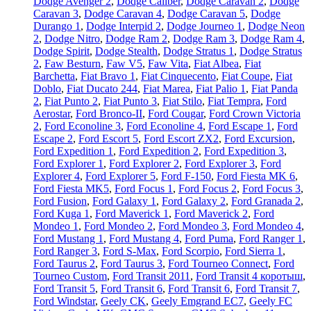
Dodge Avenger 2
,
Dodge Caliber
,
Dodge Caravan 2
,
Dodge
Caravan 3
,
Dodge Caravan 4
,
Dodge Caravan 5
,
Dodge
Durango 1
,
Dodge Interpid 2
,
Dodge Journeo 1
,
Dodge Neon
2
,
Dodge Nitro
,
Dodge Ram 2
,
Dodge Ram 3
,
Dodge Ram 4
,
Dodge Spirit
,
Dodge Stealth
,
Dodge Stratus 1
,
Dodge Stratus
2
,
Faw Besturn
,
Faw V5
,
Faw Vita
,
Fiat Albea
,
Fiat
Barchetta
,
Fiat Bravo 1
,
Fiat Cinquecento
,
Fiat Coupe
,
Fiat
Doblo
,
Fiat Ducato 244
,
Fiat Marea
,
Fiat Palio 1
,
Fiat Panda
2
,
Fiat Punto 2
,
Fiat Punto 3
,
Fiat Stilo
,
Fiat Tempra
,
Ford
Aerostar
,
Ford Bronco-II
,
Ford Cougar
,
Ford Crown Victoria
2
,
Ford Econoline 3
,
Ford Econoline 4
,
Ford Escape 1
,
Ford
Escape 2
,
Ford Escort 5
,
Ford Escort ZX2
,
Ford Excursion
,
Ford Expedition 1
,
Ford Expedition 2
,
Ford Expedition 3
,
Ford Explorer 1
,
Ford Explorer 2
,
Ford Explorer 3
,
Ford
Explorer 4
,
Ford Explorer 5
,
Ford F-150
,
Ford Fiesta MK 6
,
Ford Fiesta MK5
,
Ford Focus 1
,
Ford Focus 2
,
Ford Focus 3
,
Ford Fusion
,
Ford Galaxy 1
,
Ford Galaxy 2
,
Ford Granada 2
,
Ford Kuga 1
,
Ford Maverick 1
,
Ford Maverick 2
,
Ford
Mondeo 1
,
Ford Mondeo 2
,
Ford Mondeo 3
,
Ford Mondeo 4
,
Ford Mustang 1
,
Ford Mustang 4
,
Ford Puma
,
Ford Ranger 1
,
Ford Ranger 3
,
Ford S-Max
,
Ford Scorpio
,
Ford Sierra 1
,
Ford Taurus 2
,
Ford Taurus 3
,
Ford Tourneo Connect
,
Ford
Tourneo Custom
,
Ford Transit 2011
,
Ford Transit 4 коротыш
,
Ford Transit 5
,
Ford Transit 6
,
Ford Transit 6
,
Ford Transit 7
,
Ford Windstar
,
Geely CK
,
Geely Emgrand EC7
,
Geely FC