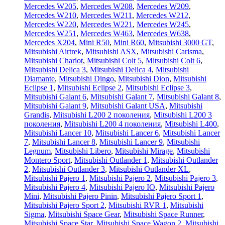
Mercedes W205
,
Mercedes W208
,
Mercedes W209
,
Mercedes W210
,
Mercedes W211
,
Mercedes W212
,
Mercedes W220
,
Mercedes W221
,
Mercedes W245
,
Mercedes W251
,
Mercedes W463
,
Mercedes W638
,
Mercedes X204
,
Mini R50
,
Mini R60
,
Mitsubishi 3000 GT
,
Mitsubishi Airtrek
,
Mitsubishi ASX
,
Mitsubishi Carisma
,
Mitsubishi Chariot
,
Mitsubishi Colt 5
,
Mitsubishi Colt 6
,
Mitsubishi Delica 3
,
Mitsubishi Delica 4
,
Mitsubishi
Diamante
,
Mitsubishi Dingo
,
Mitsubishi Dion
,
Mitsubishi
Eclipse 1
,
Mitsubishi Eclipse 2
,
Mitsubishi Eclipse 3
,
Mitsubishi Galant 6
,
Mitsubishi Galant 7
,
Mitsubishi Galant 8
,
Mitsubishi Galant 9
,
Mitsubishi Galant USA
,
Mitsubishi
Grandis
,
Mitsubishi L200 2 поколения
,
Mitsubishi L200 3
поколения
,
Mitsubishi L200 4 поколения
,
Mitsubishi L400
,
Mitsubishi Lancer 10
,
Mitsubishi Lancer 6
,
Mitsubishi Lancer
7
,
Mitsubishi Lancer 8
,
Mitsubishi Lancer 9
,
Mitsubishi
Legnum
,
Mitsubishi Libero
,
Mitsubishi Mirage
,
Mitsubishi
Montero Sport
,
Mitsubishi Outlander 1
,
Mitsubishi Outlander
2
,
Mitsubishi Outlander 3
,
Mitsubishi Outlander XL
,
Mitsubishi Pajero 1
,
Mitsubishi Pajero 2
,
Mitsubishi Pajero 3
,
Mitsubishi Pajero 4
,
Mitsubishi Pajero IO
,
Mitsubishi Pajero
Mini
,
Mitsubishi Pajero Pinin
,
Mitsubishi Pajero Sport 1
,
Mitsubishi Pajero Sport 2
,
Mitsubishi RVR 1
,
Mitsubishi
Sigma
,
Mitsubishi Space Gear
,
Mitsubishi Space Runner
,
Mitsubishi Space Star
,
Mitsubishi Space Wagon 2
,
Mitsubishi