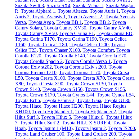
Suzuki Swift 3
,
Suzuki SX4
,
Suzuki Vitara 1
,
Suzuki Wagon
R
,
Toyota Alphard 1
,
Toyota Altezza
,
Toyota Auris 1
,
Toyota
Auris 2
,
Toyota Avensis 1
,
Toyota Avensis 2
,
Toyota Avensis
Verso
,
Toyota Aygo
,
Toyota BB 1
,
Toyota BB 2
,
Toyota
Camry Solara
,
Toyota Camry XV30
,
Toyota Camry XV40
,
Toyota Camry XV50
,
Toyota Carina E1
,
Toyota Carina ED
,
Toyota Carina T170
,
Toyota Carina T190
,
Toyota Celica
T160
,
Toyota Celica T180
,
Toyota Celica T200
,
Toyota
Celica T23
,
Toyota Chaser X100
,
Toyota Comfort
,
Toyota
Corolla E120
,
Toyota Corolla E140
,
Toyota Corolla E70
,
Toyota Corolla Spacio 2
,
Toyota Corolla Verso 1
,
Toyota
Corona Exiv st202
,
Toyota Corona Exiv st203
,
Toyota
Corona Premio T210
,
Toyota Corona T170
,
Toyota Corsa
L50
,
Toyota Cresta X100
,
Toyota Cresta X70
,
Toyota Cresta
X80
,
Toyota Cresta X90
,
Toyota Crown S130
,
Toyota
Crown S140
,
Toyota Crown S150
,
Toyota Crown S155
,
Toyota Crown S170
,
Toyota Cynos L44
,
Toyota Cynos L54
,
Toyota Echo
,
Toyota Estima 3
,
Toyota Gaia
,
Toyota GT86
,
Toyota Hiace
,
Toyota Hiace H200
,
Toyota Hiace Regius
XH100
,
Toyota Highlander 1
,
Toyota Highlander 2
,
Toyota
Hilus Surf 3
,
Toyota Hilux 5
,
Toyota Hilux 6
,
Toyota Hilux
7
,
Toyota Hilux Surf 2
,
Toyota HILUX SURF 4
,
Toyota
Hoah
,
Toyota Ipsum 1 (М10)
,
Toyota Ipsum 2
,
Toyota IS200
,
Toyota Land Cruiser 100
,
Toyota Land Cruiser 200
,
Toyota