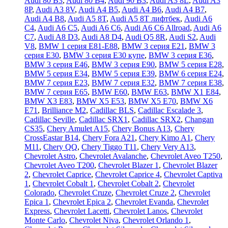
Audi 80 B3
,
Audi 80 B4
,
Audi 90 B3
,
Audi A3 8L
,
Audi A3
8P
,
Audi A3 8V
,
Audi A4 B5
,
Audi A4 B6
,
Audi A4 B7
,
Audi A4 B8
,
Audi A5 8T
,
Audi A5 8T лифтбек
,
Audi A6
C4
,
Audi A6 C5
,
Audi A6 C6
,
Audi A6 C6 Allroad
,
Audi A6
C7
,
Audi A8 D3
,
Audi A8 D4
,
Audi Q5 8R
,
Audi S2
,
Audi
V8
,
BMW 1 серия E81-E88
,
BMW 3 серия E21
,
BMW 3
серия E30
,
BMW 3 серия E30 купе
,
BMW 3 серия E36
,
BMW 3 серия E46
,
BMW 3 серия E90
,
BMW 5 серия E28
,
BMW 5 серия E34
,
BMW 5 серия E39
,
BMW 6 серия E24
,
BMW 7 серия E23
,
BMW 7 серия E32
,
BMW 7 серия E38
,
BMW 7 серия E65
,
BMW E60
,
BMW E63
,
BMW X1 E84
,
BMW X3 E83
,
BMW X5 E53
,
BMW X5 E70
,
BMW X6
E71
,
Brilliance M2
,
Cadillac BLS
,
Cadillac Escalade 3
,
Cadillac Seville
,
Cadillac SRX1
,
Cadillac SRX2
,
Changan
CS35
,
Chery Amulet A15
,
Chery Bonus A13
,
Chery
CrossEastar B14
,
Chery Fora A21
,
Chery Kimo A1
,
Chery
M11
,
Chery QQ
,
Chery Tiggo T11
,
Chery Very A13
,
Chevrolet Astro
,
Chevrolet Avalanche
,
Chevrolet Aveo T250
,
Chevrolet Aveo Т200
,
Chevrolet Blazer 1
,
Chevrolet Blazer
2
,
Chevrolet Caprice
,
Chevrolet Caprice 4
,
Chevrolet Captiva
1
,
Chevrolet Cobalt 1
,
Chevrolet Cobalt 2
,
Chevrolet
Colorado
,
Chevrolet Cruze
,
Chevrolet Cruze 2
,
Chevrolet
Epica 1
,
Chevrolet Epica 2
,
Chevrolet Evanda
,
Chevrolet
Express
,
Chevrolet Lacetti
,
Chevrolet Lanos
,
Chevrolet
Monte Carlo
,
Chevrolet Niva
,
Chevrolet Orlando 1
,