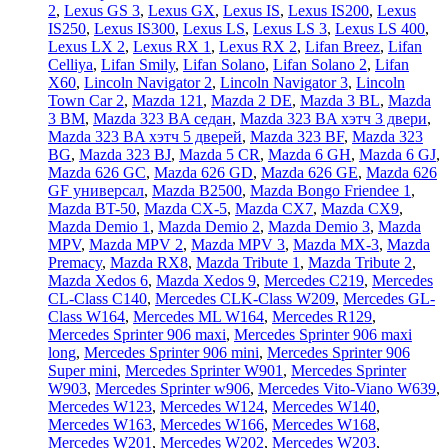
2
,
Lexus GS 3
,
Lexus GX
,
Lexus IS
,
Lexus IS200
,
Lexus
IS250
,
Lexus IS300
,
Lexus LS
,
Lexus LS 3
,
Lexus LS 400
,
Lexus LX 2
,
Lexus RX 1
,
Lexus RX 2
,
Lifan Breez
,
Lifan
Celliya
,
Lifan Smily
,
Lifan Solano
,
Lifan Solano 2
,
Lifan
X60
,
Lincoln Navigator 2
,
Lincoln Navigator 3
,
Lincoln
Town Car 2
,
Mazda 121
,
Mazda 2 DE
,
Mazda 3 BL
,
Mazda
3 BM
,
Mazda 323 BA седан
,
Mazda 323 BA хэтч 3 двери
,
Mazda 323 BA хэтч 5 дверей
,
Mazda 323 BF
,
Mazda 323
BG
,
Mazda 323 BJ
,
Mazda 5 CR
,
Mazda 6 GH
,
Mazda 6 GJ
,
Mazda 626 GC
,
Mazda 626 GD
,
Mazda 626 GE
,
Mazda 626
GF универсал
,
Mazda B2500
,
Mazda Bongo Friendee 1
,
Mazda BT-50
,
Mazda CX-5
,
Mazda CX7
,
Mazda CX9
,
Mazda Demio 1
,
Mazda Demio 2
,
Mazda Demio 3
,
Mazda
MPV
,
Mazda MPV 2
,
Mazda MPV 3
,
Mazda MX-3
,
Mazda
Premacy
,
Mazda RX8
,
Mazda Tribute 1
,
Mazda Tribute 2
,
Mazda Xedos 6
,
Mazda Xedos 9
,
Mercedes C219
,
Mercedes
CL-Class C140
,
Mercedes CLK-Class W209
,
Mercedes GL-
Class W164
,
Mercedes ML W164
,
Mercedes R129
,
Mercedes Sprinter 906 maxi
,
Mercedes Sprinter 906 maxi
long
,
Mercedes Sprinter 906 mini
,
Mercedes Sprinter 906
Super mini
,
Mercedes Sprinter W901
,
Mercedes Sprinter
W903
,
Mercedes Sprinter w906
,
Mercedes Vito-Viano W639
,
Mercedes W123
,
Mercedes W124
,
Mercedes W140
,
Mercedes W163
,
Mercedes W166
,
Mercedes W168
,
Mercedes W201
,
Mercedes W202
,
Mercedes W203
,