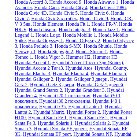
Honda Accord 8
,
Honda Accord 9
,
Honda Airwave 1
,
Honda
Avancier
,
Honda Capa
,
Honda City 4
,
Honda Civic 1986
,
Honda Civic 4D
,
Honda Civic 5
,
Honda Civic 6
,
Honda
Civic 7
,
Honda Civic 8 хэтчбек
,
Honda Civic 9
,
Honda CR-
V 3 5дв
,
Honda Element
,
Honda Fit 1
,
Honda FR-V
,
Honda
HR-V
,
Honda Inspire
,
Honda Integra 3
,
Honda Jazz 1
,
Honda
Legend 1
,
Honda Logo
,
Honda Mobilio 1
,
Honda Mobilio
Spike
,
Honda Odyssey 1
,
Honda Odyssey 2
,
Honda Odyssey
3
,
Honda Prelude 3
,
Honda S-MX
,
Honda Shuttle
,
Honda
Stepwgn 1
,
Honda Stepwgn 2
,
Honda Stream 1
,
Honda
Torneo 1
,
Honda Vigor 3
,
Hummer H2
,
Hummer H3
,
Hyundai Accent 1
,
Hyundai Accent 1 хэтч 3дв (Корея)
,
Hyundai Accent 2 ТагаЗ
,
Hyundai Atos
,
Hyundai County
,
Hyundai Elantra 3
,
Hyundai Elantra 4
,
Hyundai Elantra 5
,
Hyundai Galloper 2
,
Hyundai Galloper 3 двери
,
Hyundai
Getz 2
,
Hyundai Getz 3 двери
,
Hyundai Getz 5 дверей
,
Hyundai Grand Starex 2
,
Hyundai Grandeur 3
,
Hyundai
Grandeur 4
,
Hyundai i20 1 поколения
,
Hyundai i30 1
поколения
,
Hyundai i30 2 поколения
,
Hyundai I40 1
поколения
,
Hyundai ix35
,
Hyundai Lantra 1
,
Hyundai
Lantra 2
,
Hyundai Matrix
,
Hyundai Porter 2
,
Hyundai Porter
H100
,
Hyundai Santa Fe 1
,
Hyundai Santa Fe 2
,
Hyundai
Santa Fe 3
,
Hyundai Solaris 1
,
Hyundai Solaris 2
,
Hyundai
Sonata 3
,
Hyundai Sonata EF дорест
,
Hyundai Sonata EF
ЗК
,
Hyundai Sonata EF рест
,
Hyundai Sonata NF
,
Hyundai