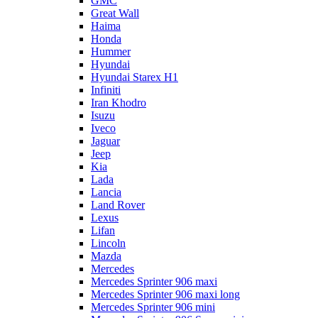
GMC
Great Wall
Haima
Honda
Hummer
Hyundai
Hyundai Starex H1
Infiniti
Iran Khodro
Isuzu
Iveco
Jaguar
Jeep
Kia
Lada
Lancia
Land Rover
Lexus
Lifan
Lincoln
Mazda
Mercedes
Mercedes Sprinter 906 maxi
Mercedes Sprinter 906 maxi long
Mercedes Sprinter 906 mini