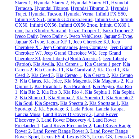
Starex 1
,
Hyundai Starex 2
,
Hyundai Starex H1
,
Hyundai
Terracan
,
Hyundai Tiburon
,
Hyundai Tiburon 2
,
Hyundai
Trajet
,
Hyundai Tucson
,
Hyundai Verna
,
Infiniti FX S50
,
Infiniti FX S51
,
Infiniti G 4 поколения
,
Infiniti G35
,
Infiniti
QX50
,
Infiniti QX56
,
Infiniti QX56 2пок
,
Infiniti QX80 1
пок
,
Iran Khodro Samand
,
Isuzu Trooper 1
,
Isuzu Trooper 2
,
Iveco Daily
,
Iveco Daily 4
,
Iveco VehiCross
,
Jaguar S-Type
,
Jaguar X-Type
,
Jaguar XF 1
,
Jeep Cherokee KJ
,
Jeep
Cherokee XJ
,
Jeep Commander
,
Jeep Compass
,
Jeep Grand
Cherokee WJ
,
Jeep Grand Cherokee WK
,
Jeep Grand
Cherokee ZJ
,
Jeep Liberty (North America)
,
Jeep Liberty
(Patriot)
,
Kia Avella
,
Kia Carens 1
,
Kia Carens 1 рест
,
Kia
Carens 2
,
Kia Carnival 1
,
Kia Carnival 2
,
Kia Ceed 1
,
Kia
Ceed 2
,
Kia Ceed 3
,
Kia Cerato 1
,
Kia Cerato 2
,
Kia Cerato
3
,
Kia Clarus
,
Kia Joice
,
Kia Magentis
,
Kia Magentis 2
,
Kia
Opirus 1
,
Kia Picanto 1
,
Kia Picanto 3
,
Kia Pregio
,
Kia Rio
1
,
Kia Rio 2
,
Kia Rio 3
,
Kia Rio 4
,
Kia Sephia 1
,
Kia Sephia
2
,
Kia Shuma 1
,
Kia Shuma 2
,
Kia Sorento 1
,
Kia Sorento 2
,
Kia Soul
,
Kia Spectra
,
Kia Spectra 2
,
Kia Sportage 1
,
Kia
Sportage 2
,
Kia Sportage 3
,
Lada Priora
,
Lancia Kappa
,
Lancia Musa
,
Land Rover Discovery 2
,
Land Rover
Discovery 3
,
Land Rover Discovery 4
,
Land Rover
Freelander 1
,
Land Rover Freelander 2
,
Land Rover Range
Rover 2
,
Land Rover Range Rover 3
,
Land Rover Range
Rover Sport
,
Lexus ES 4
,
Lexus ES 5
,
Lexus GS
,
Lexus GS