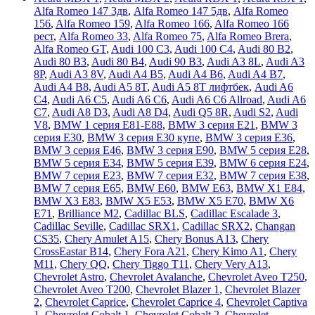
Alfa Romeo 147 3дв
,
Alfa Romeo 147 5дв
,
Alfa Romeo
156
,
Alfa Romeo 159
,
Alfa Romeo 166
,
Alfa Romeo 166
рест
,
Alfa Romeo 33
,
Alfa Romeo 75
,
Alfa Romeo Brera
,
Alfa Romeo GT
,
Audi 100 C3
,
Audi 100 C4
,
Audi 80 B2
,
Audi 80 B3
,
Audi 80 B4
,
Audi 90 B3
,
Audi A3 8L
,
Audi A3
8P
,
Audi A3 8V
,
Audi A4 B5
,
Audi A4 B6
,
Audi A4 B7
,
Audi A4 B8
,
Audi A5 8T
,
Audi A5 8T лифтбек
,
Audi A6
C4
,
Audi A6 C5
,
Audi A6 C6
,
Audi A6 C6 Allroad
,
Audi A6
C7
,
Audi A8 D3
,
Audi A8 D4
,
Audi Q5 8R
,
Audi S2
,
Audi
V8
,
BMW 1 серия E81-E88
,
BMW 3 серия E21
,
BMW 3
серия E30
,
BMW 3 серия E30 купе
,
BMW 3 серия E36
,
BMW 3 серия E46
,
BMW 3 серия E90
,
BMW 5 серия E28
,
BMW 5 серия E34
,
BMW 5 серия E39
,
BMW 6 серия E24
,
BMW 7 серия E23
,
BMW 7 серия E32
,
BMW 7 серия E38
,
BMW 7 серия E65
,
BMW E60
,
BMW E63
,
BMW X1 E84
,
BMW X3 E83
,
BMW X5 E53
,
BMW X5 E70
,
BMW X6
E71
,
Brilliance M2
,
Cadillac BLS
,
Cadillac Escalade 3
,
Cadillac Seville
,
Cadillac SRX1
,
Cadillac SRX2
,
Changan
CS35
,
Chery Amulet A15
,
Chery Bonus A13
,
Chery
CrossEastar B14
,
Chery Fora A21
,
Chery Kimo A1
,
Chery
M11
,
Chery QQ
,
Chery Tiggo T11
,
Chery Very A13
,
Chevrolet Astro
,
Chevrolet Avalanche
,
Chevrolet Aveo T250
,
Chevrolet Aveo Т200
,
Chevrolet Blazer 1
,
Chevrolet Blazer
2
,
Chevrolet Caprice
,
Chevrolet Caprice 4
,
Chevrolet Captiva
1
,
Chevrolet Cobalt 1
,
Chevrolet Cobalt 2
,
Chevrolet