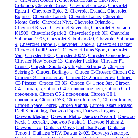
Colorado
,
Chevrolet Cruze
,
Chevrolet Cruze 2
,
Chevrolet
Epica 1
,
Chevrolet Epica 2
,
Chevrolet Evanda
,
Chevrolet
Express
,
Chevrolet Lacetti
,
Chevrolet Lanos
,
Chevrolet
Monte Carlo
,
Chevrolet Niva
,
Chevrolet Orlando 1
,
Chevrolet Rezzo
,
Chevrolet Silverado
,
Chevrolet Silverado
K1500
,
Chevrolet Spark 2
,
Chevrolet Spark ЗК
,
Chevrolet
Suburban 1995
,
Chevrolet Suburban 8-9
,
Chevrolet Suburban
9
,
Chevrolet Tahoe 1
,
Chevrolet Tahoe 2
,
Chevrolet Tracker
,
Chevrolet TrailBlazer 1
,
Chevrolet Trans Sport
,
Chevrolet
Van
,
Chrysler 300C
,
Chrysler 300M
,
Chrysler Concorde 2
,
Chrysler New Yorker 13
,
Chrysler Pacifica
,
Chrysler PT
Cruiser
,
Chrysler Saratoga
,
Chrysler Sebring 2
,
Chrysler
Sebring 3
,
Citroen Berlingo 1
,
Citroen C-Crosser
,
Citroen C2
,
Citroen C3 1 поколения
,
Citroen C3 2 поколения
,
Citroen
C3 Picasso
,
Citroen C3 ЗК
,
Citroen C4 1 пок 3дв
,
Citroen
C4 1 пок 5дв
,
Citroen C4 2 поколение рест
,
Citroen C5 1
поколение
,
Citroen C5 2 поколения
,
Citroen C8 1
поколения
,
Citroen DS3
,
Citroen Jumper 1
,
Citroen Jumpy
,
Citroen Space Tourer
,
Citroen Xantia
,
Citroen Xsara Picasso
,
Dadi Smoothing
,
Daewoo Espero
,
Daewoo Leganza
,
Daewoo Magnus
,
Daewoo Matiz
,
Daewoo Nexia 1
,
Daewoo
Nexia 1 рестайл
,
Daewoo Nubira 1
,
Daewoo Nubira 2
,
Daewoo Tico
,
Daihatsu Move
,
Daihatsu Pyzar
,
Daihatsu
Terios 1
,
Daihatsu YRV
,
Datsun 240Z
,
Derways Antelope
,