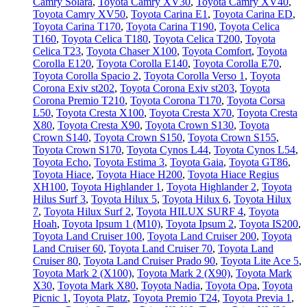
Camry Solara
,
Toyota Camry XV30
,
Toyota Camry XV40
,
Toyota Camry XV50
,
Toyota Carina E1
,
Toyota Carina ED
,
Toyota Carina T170
,
Toyota Carina T190
,
Toyota Celica
T160
,
Toyota Celica T180
,
Toyota Celica T200
,
Toyota
Celica T23
,
Toyota Chaser X100
,
Toyota Comfort
,
Toyota
Corolla E120
,
Toyota Corolla E140
,
Toyota Corolla E70
,
Toyota Corolla Spacio 2
,
Toyota Corolla Verso 1
,
Toyota
Corona Exiv st202
,
Toyota Corona Exiv st203
,
Toyota
Corona Premio T210
,
Toyota Corona T170
,
Toyota Corsa
L50
,
Toyota Cresta X100
,
Toyota Cresta X70
,
Toyota Cresta
X80
,
Toyota Cresta X90
,
Toyota Crown S130
,
Toyota
Crown S140
,
Toyota Crown S150
,
Toyota Crown S155
,
Toyota Crown S170
,
Toyota Cynos L44
,
Toyota Cynos L54
,
Toyota Echo
,
Toyota Estima 3
,
Toyota Gaia
,
Toyota GT86
,
Toyota Hiace
,
Toyota Hiace H200
,
Toyota Hiace Regius
XH100
,
Toyota Highlander 1
,
Toyota Highlander 2
,
Toyota
Hilus Surf 3
,
Toyota Hilux 5
,
Toyota Hilux 6
,
Toyota Hilux
7
,
Toyota Hilux Surf 2
,
Toyota HILUX SURF 4
,
Toyota
Hoah
,
Toyota Ipsum 1 (М10)
,
Toyota Ipsum 2
,
Toyota IS200
,
Toyota Land Cruiser 100
,
Toyota Land Cruiser 200
,
Toyota
Land Cruiser 60
,
Toyota Land Cruiser 70
,
Toyota Land
Cruiser 80
,
Toyota Land Cruiser Prado 90
,
Toyota Lite Ace 5
,
Toyota Mark 2 (Х100)
,
Toyota Mark 2 (Х90)
,
Toyota Mark
X30
,
Toyota Mark X80
,
Toyota Nadia
,
Toyota Opa
,
Toyota
Picnic 1
,
Toyota Platz
,
Toyota Premio T24
,
Toyota Previa 1
,