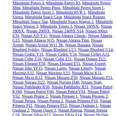
Mitsubishi Pajero 4
,
Mitsubishi Pajero IO
,
Mitsubishi Pajero
Mini
,
Mitsubishi Pajero Pinin
,
Mitsubishi Pajero Sport 1
,
Mitsubishi Pajero Sport 2
,
Mitsubishi RVR 1
,
Mitsubishi
Sigma
,
Mitsubishi Space Gear
,
Mitsubishi Space Runner
,
Mitsubishi Space Star
,
Mitsubishi Space Wagon 2
,
Mitsubishi
Space Wagon 3
,
Mitsubishi Toppo 3
,
Nissan 100NX
,
Nissan
180SX
,
Nissan 200SX
,
Nissan 240SX S14
,
Nissan 300zx
Z31
,
Nissan AD Y11
,
Nissan Almera Classic
,
Nissan Almera
G15
,
Nissan Almera N15
,
Nissan Almera Tino
,
Nissan
Avenir
,
Nissan Avenir W11 ЗК
,
Nissan Bassara
,
Nissan
Bluebird Sylphy
,
Nissan Bluebird U13
,
Nissan Bluebird U14
,
Nissan Cedric Y31
,
Nissan Cedric Y34
,
Nissan Cefiro A31
,
Nissan Cube Z10
,
Nissan Cube Z11
,
Nissan Datsun D21
,
Nissan Elgrand E50
,
Nissan Elgrand E51
,
Nissan Expert
,
Nissan Juke YF15
,
Nissan Largo
,
Nissan Liberty
,
Nissan
Maxima A32
,
Nissan Maxima A33
,
Nissan Micra K11
,
Nissan Micra K12
,
Nissan Murano Z50
,
Nissan Murano Z51
,
Nissan Navara D22
,
Nissan Navara D40
,
Nissan Note
,
Nissan Pathfinder R50
,
Nissan Pathfinder R51
,
Nissan Patrol
K160
,
Nissan Patrol Y60
,
Nissan Patrol Y61
,
Nissan Patrol
Y62
,
Nissan Prairie 2
,
Nissan Presage 1
,
Nissan Presage 2
,
Nissan Presea
,
Nissan Presea 2
,
Nissan Primera P10
,
Nissan
Primera P11
,
Nissan Primera P12
,
Nissan Qashqai 1
,
Nissan
Qashqai 2
,
Nissan Quest 3
,
Nissan Rnessa
,
Nissan Serena
C24
,
Nissan Silvia S13
,
Nissan Silvia S14
,
Nissan Skyline