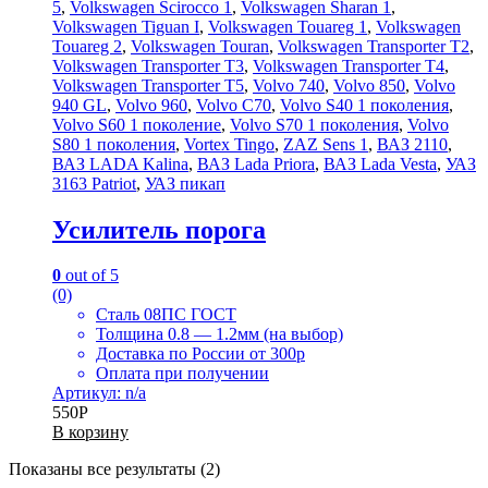
5
,
Volkswagen Scirocco 1
,
Volkswagen Sharan 1
,
Volkswagen Tiguan I
,
Volkswagen Touareg 1
,
Volkswagen
Touareg 2
,
Volkswagen Touran
,
Volkswagen Transporter T2
,
Volkswagen Transporter T3
,
Volkswagen Transporter T4
,
Volkswagen Transporter T5
,
Volvo 740
,
Volvo 850
,
Volvo
940 GL
,
Volvo 960
,
Volvo C70
,
Volvo S40 1 поколения
,
Volvo S60 1 поколение
,
Volvo S70 1 поколения
,
Volvo
S80 1 поколения
,
Vortex Tingo
,
ZAZ Sens 1
,
ВАЗ 2110
,
ВАЗ LADA Kalina
,
ВАЗ Lada Priora
,
ВАЗ Lada Vesta
,
УАЗ
3163 Patriot
,
УАЗ пикап
Усилитель порога
0
out of 5
(0)
Сталь 08ПС ГОСТ
Толщина 0.8 — 1.2мм (на выбор)
Доставка по России от 300р
Оплата при получении
Артикул: n/a
550
Р
В корзину
Показаны все результаты (2)