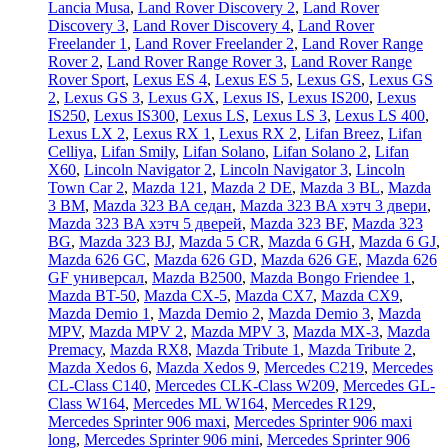
Lancia Musa
,
Land Rover Discovery 2
,
Land Rover
Discovery 3
,
Land Rover Discovery 4
,
Land Rover
Freelander 1
,
Land Rover Freelander 2
,
Land Rover Range
Rover 2
,
Land Rover Range Rover 3
,
Land Rover Range
Rover Sport
,
Lexus ES 4
,
Lexus ES 5
,
Lexus GS
,
Lexus GS
2
,
Lexus GS 3
,
Lexus GX
,
Lexus IS
,
Lexus IS200
,
Lexus
IS250
,
Lexus IS300
,
Lexus LS
,
Lexus LS 3
,
Lexus LS 400
,
Lexus LX 2
,
Lexus RX 1
,
Lexus RX 2
,
Lifan Breez
,
Lifan
Celliya
,
Lifan Smily
,
Lifan Solano
,
Lifan Solano 2
,
Lifan
X60
,
Lincoln Navigator 2
,
Lincoln Navigator 3
,
Lincoln
Town Car 2
,
Mazda 121
,
Mazda 2 DE
,
Mazda 3 BL
,
Mazda
3 BM
,
Mazda 323 BA седан
,
Mazda 323 BA хэтч 3 двери
,
Mazda 323 BA хэтч 5 дверей
,
Mazda 323 BF
,
Mazda 323
BG
,
Mazda 323 BJ
,
Mazda 5 CR
,
Mazda 6 GH
,
Mazda 6 GJ
,
Mazda 626 GC
,
Mazda 626 GD
,
Mazda 626 GE
,
Mazda 626
GF универсал
,
Mazda B2500
,
Mazda Bongo Friendee 1
,
Mazda BT-50
,
Mazda CX-5
,
Mazda CX7
,
Mazda CX9
,
Mazda Demio 1
,
Mazda Demio 2
,
Mazda Demio 3
,
Mazda
MPV
,
Mazda MPV 2
,
Mazda MPV 3
,
Mazda MX-3
,
Mazda
Premacy
,
Mazda RX8
,
Mazda Tribute 1
,
Mazda Tribute 2
,
Mazda Xedos 6
,
Mazda Xedos 9
,
Mercedes C219
,
Mercedes
CL-Class C140
,
Mercedes CLK-Class W209
,
Mercedes GL-
Class W164
,
Mercedes ML W164
,
Mercedes R129
,
Mercedes Sprinter 906 maxi
,
Mercedes Sprinter 906 maxi
long
,
Mercedes Sprinter 906 mini
,
Mercedes Sprinter 906