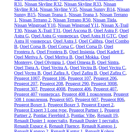
R31
,
Nissan Skyline R32
,
Nissan Skyline R33
,
Nissan
Skyline R34
,
Nissan Skyline V35
,
Nissan Sunny B14
,
Nissan
Sunny B15
,
Nissan Teana 1
,
Nissan Teana 3
,
Nissan Terrano
1
,
Nissan Terrano 2
,
Nissan Terrano R50
,
Nissan Tiida
,
Nissan Wingroad Y10
,
Nissan Wingroad Y11
,
Nissan X-Trail
T30
,
Nissan X-Trail T31
,
Opel Ascona B
,
Opel Astra F
,
Opel
Astra G
,
Opel Astra G универсал
,
Opel Astra H GTC
,
Opel
Astra H универсал
,
Opel Astra J
,
Opel Calibra
,
Opel Combo
B
,
Opel Corsa B
,
Opel Corsa C
,
Opel Corsa D
,
Opel
Frontera A
,
Opel Frontera B
,
Opel Insignia
,
Opel Kadett E
,
Opel Meriva A
,
Opel Meriva B
,
Opel Mokka
,
Opel
Monterey
,
Opel Olympia 1
,
Opel Omega B
,
Opel Sintra
,
Opel Tigra A
,
Opel Vectra A
,
Opel Vectra B
,
Opel Vectra C
,
Opel Vectra В
,
Opel Zafira A
,
Opel Zafira B
,
Opel Zafira C
,
Peugeot 1007
,
Peugeot 106
,
Peugeot 107
,
Peugeot 206
,
Peugeot 207
,
Peugeot 208
,
Peugeot 290
,
Peugeot 3008
,
Peugeot 307
,
Peugeot 4008
,
Peugeot 406
,
Peugeot 407
,
Peugeot 407 универсал
,
Peugeot 408 1 поколения
,
Peugeot
508 1 поколения
,
Peugeot 605
,
Peugeot 607
,
Peugeot 806
,
Peugeot Boxer 1
,
Peugeot Boxer 3
,
Peugeot Expert 2
,
Peugeot Expert 3 Long type
,
Peugeot Partner 1
,
Peugeot
Partner 2
,
Pontiac Fierebird 3
,
Pontiac Vibe
,
Renault 19
,
Renault Duster 1 дорестайл
,
Renault Duster 1 рестайл
,
Renault Espace 4
,
Renault Fluence
,
Renault Kangoo 1
,
Renault Kangoo 2
,
Renault Kaptur 1
,
Renault Koleos
,