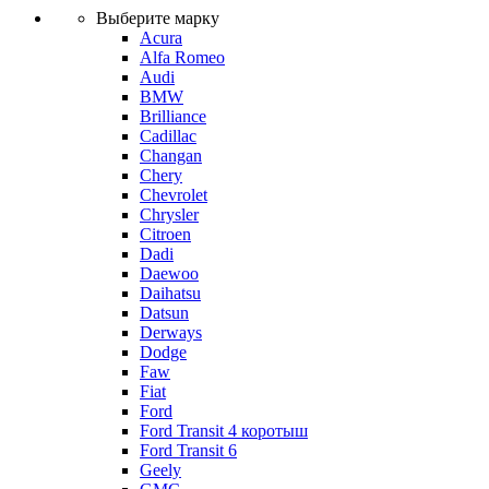
Выберите марку
Acura
Alfa Romeo
Audi
BMW
Brilliance
Cadillac
Changan
Chery
Chevrolet
Chrysler
Citroen
Dadi
Daewoo
Daihatsu
Datsun
Derways
Dodge
Faw
Fiat
Ford
Ford Transit 4 коротыш
Ford Transit 6
Geely