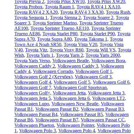
Toyota Previa 2
,
Toyota Prius XW10
,
Toyota Prius XW20
,
Toyota Probox
,
Toyota Raum 1
,
Toyota RAV4 1 XA10
,
Toyota RAV4 2 XA20
,
Toyota RAV4 3 XA30
,
Toyota Rush
,
Toyota Sequoia 1
,
Toyota Sienna 2
,
Toyota Soarer 2
,
Toyota
Soarer 3
,
Toyota Sprinter Marino
,
Toyota Sprinter Trueno
AE100
,
Toyota Sprinter Trueno AE110
,
Toyota Sprinter
Trueno AE86
,
Toyota Starlet P80
,
Toyota Starlet P90
,
Toyota
Supra A70
,
Toyota Supra A80
,
Toyota Takoma 1
,
Toyota
Town Ace 4 Noah SR50
,
Toyota Vista V20
,
Toyota Vista
V40
,
Toyota Vitz
,
Toyota Voxy R60
,
Toyota Will VS
,
Toyota
Wish
,
Toyota Yaris 1
,
Toyota Yaris 2
,
Toyota Yaris 2000
,
Toyota Yaris Verso
,
Volkswagen Beatle
,
Volkswagen Bora
,
Volkswagen Caddy 2
,
Volkswagen Caddy 3
,
Volkswagen
Caddy 4
,
Volkswagen Corrado
,
Volkswagen Golf 1
,
Volkswagen Golf 2 (Хетчбек)
,
Volkswagen Golf 3
,
Volkswagen Golf 4
,
Volkswagen Golf 5
,
Volkswagen Golf 6
,
Volkswagen Golf 7
,
Volkswagen Golf Sportsvan
,
Volkswagen Golf+
,
Volkswagen Jetta
,
Volkswagen Jetta 3
,
Volkswagen Jetta 5
,
Volkswagen Jetta 6
,
Volkswagen LT2
,
Volkswagen Lupo
,
Volkswagen New Beatle
,
Volkswagen
Passat B1
,
Volkswagen Passat B2
,
Volkswagen Passat B3
,
Volkswagen Passat B4
,
Volkswagen Passat B5
,
Volkswagen
Passat B6
,
Volkswagen Passat B7
,
Volkswagen Passat CC
,
Volkswagen Phaeton
,
Volkswagen Pointer
,
Volkswagen Polo
1
,
Volkswagen Polo 3
,
Volkswagen Polo 4
,
Volkswagen Polo