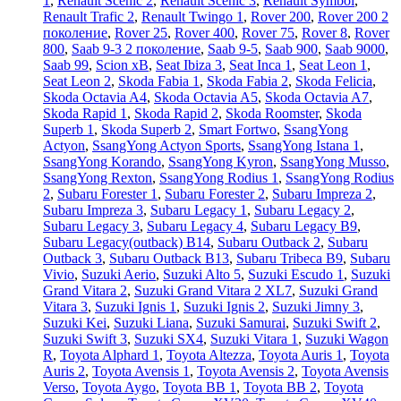
1
,
Renault Scenic 2
,
Renault Scenic 3
,
Renault Symbol
,
Renault Trafic 2
,
Renault Twingo 1
,
Rover 200
,
Rover 200 2
поколение
,
Rover 25
,
Rover 400
,
Rover 75
,
Rover 8
,
Rover
800
,
Saab 9-3 2 поколение
,
Saab 9-5
,
Saab 900
,
Saab 9000
,
Saab 99
,
Scion xB
,
Seat Ibiza 3
,
Seat Inca 1
,
Seat Leon 1
,
Seat Leon 2
,
Skoda Fabia 1
,
Skoda Fabia 2
,
Skoda Felicia
,
Skoda Octavia A4
,
Skoda Octavia A5
,
Skoda Octavia A7
,
Skoda Rapid 1
,
Skoda Rapid 2
,
Skoda Roomster
,
Skoda
Superb 1
,
Skoda Superb 2
,
Smart Fortwo
,
SsangYong
Actyon
,
SsangYong Actyon Sports
,
SsangYong Istana 1
,
SsangYong Korando
,
SsangYong Kyron
,
SsangYong Musso
,
SsangYong Rexton
,
SsangYong Rodius 1
,
SsangYong Rodius
2
,
Subaru Forester 1
,
Subaru Forester 2
,
Subaru Impreza 2
,
Subaru Impreza 3
,
Subaru Legacy 1
,
Subaru Legacy 2
,
Subaru Legacy 3
,
Subaru Legacy 4
,
Subaru Legacy B9
,
Subaru Legacy(outback) B14
,
Subaru Outback 2
,
Subaru
Outback 3
,
Subaru Outback B13
,
Subaru Tribeca B9
,
Subaru
Vivio
,
Suzuki Aerio
,
Suzuki Alto 5
,
Suzuki Escudo 1
,
Suzuki
Grand Vitara 2
,
Suzuki Grand Vitara 2 XL7
,
Suzuki Grand
Vitara 3
,
Suzuki Ignis 1
,
Suzuki Ignis 2
,
Suzuki Jimny 3
,
Suzuki Kei
,
Suzuki Liana
,
Suzuki Samurai
,
Suzuki Swift 2
,
Suzuki Swift 3
,
Suzuki SX4
,
Suzuki Vitara 1
,
Suzuki Wagon
R
,
Toyota Alphard 1
,
Toyota Altezza
,
Toyota Auris 1
,
Toyota
Auris 2
,
Toyota Avensis 1
,
Toyota Avensis 2
,
Toyota Avensis
Verso
,
Toyota Aygo
,
Toyota BB 1
,
Toyota BB 2
,
Toyota