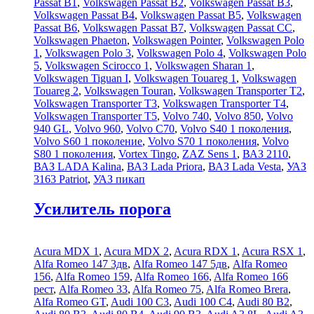
Passat B1
,
Volkswagen Passat B2
,
Volkswagen Passat B3
,
Volkswagen Passat B4
,
Volkswagen Passat B5
,
Volkswagen
Passat B6
,
Volkswagen Passat B7
,
Volkswagen Passat CC
,
Volkswagen Phaeton
,
Volkswagen Pointer
,
Volkswagen Polo
1
,
Volkswagen Polo 3
,
Volkswagen Polo 4
,
Volkswagen Polo
5
,
Volkswagen Scirocco 1
,
Volkswagen Sharan 1
,
Volkswagen Tiguan I
,
Volkswagen Touareg 1
,
Volkswagen
Touareg 2
,
Volkswagen Touran
,
Volkswagen Transporter T2
,
Volkswagen Transporter T3
,
Volkswagen Transporter T4
,
Volkswagen Transporter T5
,
Volvo 740
,
Volvo 850
,
Volvo
940 GL
,
Volvo 960
,
Volvo C70
,
Volvo S40 1 поколения
,
Volvo S60 1 поколение
,
Volvo S70 1 поколения
,
Volvo
S80 1 поколения
,
Vortex Tingo
,
ZAZ Sens 1
,
ВАЗ 2110
,
ВАЗ LADA Kalina
,
ВАЗ Lada Priora
,
ВАЗ Lada Vesta
,
УАЗ
3163 Patriot
,
УАЗ пикап
Усилитель порога
Acura MDX 1
,
Acura MDX 2
,
Acura RDX 1
,
Acura RSX 1
,
Alfa Romeo 147 3дв
,
Alfa Romeo 147 5дв
,
Alfa Romeo
156
,
Alfa Romeo 159
,
Alfa Romeo 166
,
Alfa Romeo 166
рест
,
Alfa Romeo 33
,
Alfa Romeo 75
,
Alfa Romeo Brera
,
Alfa Romeo GT
,
Audi 100 C3
,
Audi 100 C4
,
Audi 80 B2
,