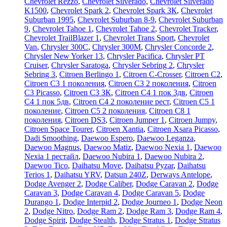
Chevrolet Rezzo
,
Chevrolet Silverado
,
Chevrolet Silverado
K1500
,
Chevrolet Spark 2
,
Chevrolet Spark ЗК
,
Chevrolet
Suburban 1995
,
Chevrolet Suburban 8-9
,
Chevrolet Suburban
9
,
Chevrolet Tahoe 1
,
Chevrolet Tahoe 2
,
Chevrolet Tracker
,
Chevrolet TrailBlazer 1
,
Chevrolet Trans Sport
,
Chevrolet
Van
,
Chrysler 300C
,
Chrysler 300M
,
Chrysler Concorde 2
,
Chrysler New Yorker 13
,
Chrysler Pacifica
,
Chrysler PT
Cruiser
,
Chrysler Saratoga
,
Chrysler Sebring 2
,
Chrysler
Sebring 3
,
Citroen Berlingo 1
,
Citroen C-Crosser
,
Citroen C2
,
Citroen C3 1 поколения
,
Citroen C3 2 поколения
,
Citroen
C3 Picasso
,
Citroen C3 ЗК
,
Citroen C4 1 пок 3дв
,
Citroen
C4 1 пок 5дв
,
Citroen C4 2 поколение рест
,
Citroen C5 1
поколение
,
Citroen C5 2 поколения
,
Citroen C8 1
поколения
,
Citroen DS3
,
Citroen Jumper 1
,
Citroen Jumpy
,
Citroen Space Tourer
,
Citroen Xantia
,
Citroen Xsara Picasso
,
Dadi Smoothing
,
Daewoo Espero
,
Daewoo Leganza
,
Daewoo Magnus
,
Daewoo Matiz
,
Daewoo Nexia 1
,
Daewoo
Nexia 1 рестайл
,
Daewoo Nubira 1
,
Daewoo Nubira 2
,
Daewoo Tico
,
Daihatsu Move
,
Daihatsu Pyzar
,
Daihatsu
Terios 1
,
Daihatsu YRV
,
Datsun 240Z
,
Derways Antelope
,
Dodge Avenger 2
,
Dodge Caliber
,
Dodge Caravan 2
,
Dodge
Caravan 3
,
Dodge Caravan 4
,
Dodge Caravan 5
,
Dodge
Durango 1
,
Dodge Interpid 2
,
Dodge Journeo 1
,
Dodge Neon
2
,
Dodge Nitro
,
Dodge Ram 2
,
Dodge Ram 3
,
Dodge Ram 4
,
Dodge Spirit
,
Dodge Stealth
,
Dodge Stratus 1
,
Dodge Stratus