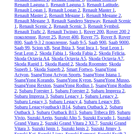
Renault Laguna 1
,
Renault Laguna 3
,
Renault Latitude
,
Renault Logan 1
,
Renault Logan 2
,
Renault Master 1
,
Renault Master 2
,
Renault Megane 1
,
Renault Megane 2
,
Renault Megane 3
,
Renault Sandero Stepway
,
Renault Scenic
1
,
Renault Scenic 2
,
Renault Scenic 3
,
Renault Symbol
,
Renault Trafic 2
,
Renault Twingo 1
,
Rover 200
,
Rover 200 2
поколение
,
Rover 25
,
Rover 400
,
Rover 75
,
Rover 8
,
Rover
800
,
Saab 9-3 2 поколение
,
Saab 9-5
,
Saab 900
,
Saab 9000
,
Saab 99
,
Scion xB
,
Seat Ibiza 3
,
Seat Inca 1
,
Seat Leon 1
,
Seat Leon 2
,
Skoda Fabia 1
,
Skoda Fabia 2
,
Skoda Felicia
,
Skoda Octavia A4
,
Skoda Octavia A5
,
Skoda Octavia A7
,
Skoda Rapid 1
,
Skoda Rapid 2
,
Skoda Roomster
,
Skoda
Superb 1
,
Skoda Superb 2
,
Smart Fortwo
,
SsangYong
Actyon
,
SsangYong Actyon Sports
,
SsangYong Istana 1
,
SsangYong Korando
,
SsangYong Kyron
,
SsangYong Musso
,
SsangYong Rexton
,
SsangYong Rodius 1
,
SsangYong Rodius
2
,
Subaru Forester 1
,
Subaru Forester 2
,
Subaru Impreza 2
,
Subaru Impreza 3
,
Subaru Legacy 1
,
Subaru Legacy 2
,
Subaru Legacy 3
,
Subaru Legacy 4
,
Subaru Legacy B9
,
Subaru Legacy(outback) B14
,
Subaru Outback 2
,
Subaru
Outback 3
,
Subaru Outback B13
,
Subaru Tribeca B9
,
Subaru
Vivio
,
Suzuki Aerio
,
Suzuki Alto 5
,
Suzuki Escudo 1
,
Suzuki
Grand Vitara 2
,
Suzuki Grand Vitara 2 XL7
,
Suzuki Grand
Vitara 3
,
Suzuki Ignis 1
,
Suzuki Ignis 2
,
Suzuki Jimny 3
,
Suzuki Kei
,
Suzuki Liana
,
Suzuki Samurai
,
Suzuki Swift 2
,