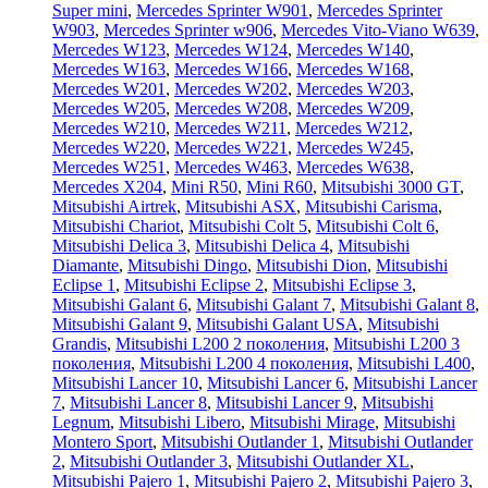
Super mini
,
Mercedes Sprinter W901
,
Mercedes Sprinter
W903
,
Mercedes Sprinter w906
,
Mercedes Vito-Viano W639
,
Mercedes W123
,
Mercedes W124
,
Mercedes W140
,
Mercedes W163
,
Mercedes W166
,
Mercedes W168
,
Mercedes W201
,
Mercedes W202
,
Mercedes W203
,
Mercedes W205
,
Mercedes W208
,
Mercedes W209
,
Mercedes W210
,
Mercedes W211
,
Mercedes W212
,
Mercedes W220
,
Mercedes W221
,
Mercedes W245
,
Mercedes W251
,
Mercedes W463
,
Mercedes W638
,
Mercedes X204
,
Mini R50
,
Mini R60
,
Mitsubishi 3000 GT
,
Mitsubishi Airtrek
,
Mitsubishi ASX
,
Mitsubishi Carisma
,
Mitsubishi Chariot
,
Mitsubishi Colt 5
,
Mitsubishi Colt 6
,
Mitsubishi Delica 3
,
Mitsubishi Delica 4
,
Mitsubishi
Diamante
,
Mitsubishi Dingo
,
Mitsubishi Dion
,
Mitsubishi
Eclipse 1
,
Mitsubishi Eclipse 2
,
Mitsubishi Eclipse 3
,
Mitsubishi Galant 6
,
Mitsubishi Galant 7
,
Mitsubishi Galant 8
,
Mitsubishi Galant 9
,
Mitsubishi Galant USA
,
Mitsubishi
Grandis
,
Mitsubishi L200 2 поколения
,
Mitsubishi L200 3
поколения
,
Mitsubishi L200 4 поколения
,
Mitsubishi L400
,
Mitsubishi Lancer 10
,
Mitsubishi Lancer 6
,
Mitsubishi Lancer
7
,
Mitsubishi Lancer 8
,
Mitsubishi Lancer 9
,
Mitsubishi
Legnum
,
Mitsubishi Libero
,
Mitsubishi Mirage
,
Mitsubishi
Montero Sport
,
Mitsubishi Outlander 1
,
Mitsubishi Outlander
2
,
Mitsubishi Outlander 3
,
Mitsubishi Outlander XL
,
Mitsubishi Pajero 1
,
Mitsubishi Pajero 2
,
Mitsubishi Pajero 3
,