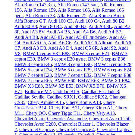
Alfa Romeo 147 3дв
,
Alfa Romeo 147 5дв
,
Alfa Romeo
156
,
Alfa Romeo 159
,
Alfa Romeo 166
,
Alfa Romeo 166
рест
,
Alfa Romeo 33
,
Alfa Romeo 75
,
Alfa Romeo Brera
,
Alfa Romeo GT
,
Audi 100 C3
,
Audi 100 C4
,
Audi 80 B2
,
Audi 80 B3
,
Audi 80 B4
,
Audi 90 B3
,
Audi A3 8L
,
Audi A3
8P
,
Audi A3 8V
,
Audi A4 B5
,
Audi A4 B6
,
Audi A4 B7
,
Audi A4 B8
,
Audi A5 8T
,
Audi A5 8T лифтбек
,
Audi A6
C4
,
Audi A6 C5
,
Audi A6 C6
,
Audi A6 C6 Allroad
,
Audi A6
C7
,
Audi A8 D3
,
Audi A8 D4
,
Audi Q5 8R
,
Audi S2
,
Audi
V8
,
BMW 1 серия E81-E88
,
BMW 3 серия E21
,
BMW 3
серия E30
,
BMW 3 серия E30 купе
,
BMW 3 серия E36
,
BMW 3 серия E46
,
BMW 3 серия E90
,
BMW 5 серия E28
,
BMW 5 серия E34
,
BMW 5 серия E39
,
BMW 6 серия E24
,
BMW 7 серия E23
,
BMW 7 серия E32
,
BMW 7 серия E38
,
BMW 7 серия E65
,
BMW E60
,
BMW E63
,
BMW X1 E84
,
BMW X3 E83
,
BMW X5 E53
,
BMW X5 E70
,
BMW X6
E71
,
Brilliance M2
,
Cadillac BLS
,
Cadillac Escalade 3
,
Cadillac Seville
,
Cadillac SRX1
,
Cadillac SRX2
,
Changan
CS35
,
Chery Amulet A15
,
Chery Bonus A13
,
Chery
CrossEastar B14
,
Chery Fora A21
,
Chery Kimo A1
,
Chery
M11
,
Chery QQ
,
Chery Tiggo T11
,
Chery Very A13
,
Chevrolet Astro
,
Chevrolet Avalanche
,
Chevrolet Aveo T250
,
Chevrolet Aveo Т200
,
Chevrolet Blazer 1
,
Chevrolet Blazer
2
,
Chevrolet Caprice
,
Chevrolet Caprice 4
,
Chevrolet Captiva
1
,
Chevrolet Cobalt 1
,
Chevrolet Cobalt 2
,
Chevrolet