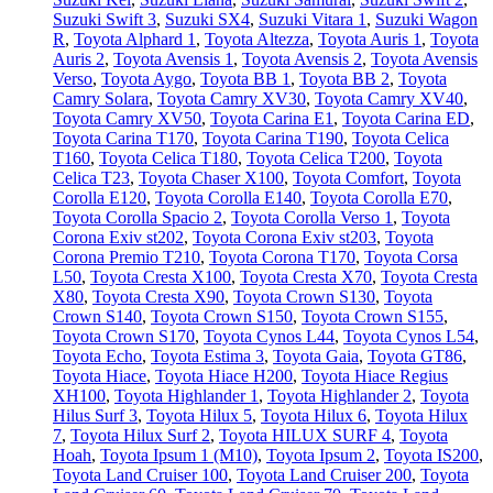
Suzuki Swift 3
,
Suzuki SX4
,
Suzuki Vitara 1
,
Suzuki Wagon
R
,
Toyota Alphard 1
,
Toyota Altezza
,
Toyota Auris 1
,
Toyota
Auris 2
,
Toyota Avensis 1
,
Toyota Avensis 2
,
Toyota Avensis
Verso
,
Toyota Aygo
,
Toyota BB 1
,
Toyota BB 2
,
Toyota
Camry Solara
,
Toyota Camry XV30
,
Toyota Camry XV40
,
Toyota Camry XV50
,
Toyota Carina E1
,
Toyota Carina ED
,
Toyota Carina T170
,
Toyota Carina T190
,
Toyota Celica
T160
,
Toyota Celica T180
,
Toyota Celica T200
,
Toyota
Celica T23
,
Toyota Chaser X100
,
Toyota Comfort
,
Toyota
Corolla E120
,
Toyota Corolla E140
,
Toyota Corolla E70
,
Toyota Corolla Spacio 2
,
Toyota Corolla Verso 1
,
Toyota
Corona Exiv st202
,
Toyota Corona Exiv st203
,
Toyota
Corona Premio T210
,
Toyota Corona T170
,
Toyota Corsa
L50
,
Toyota Cresta X100
,
Toyota Cresta X70
,
Toyota Cresta
X80
,
Toyota Cresta X90
,
Toyota Crown S130
,
Toyota
Crown S140
,
Toyota Crown S150
,
Toyota Crown S155
,
Toyota Crown S170
,
Toyota Cynos L44
,
Toyota Cynos L54
,
Toyota Echo
,
Toyota Estima 3
,
Toyota Gaia
,
Toyota GT86
,
Toyota Hiace
,
Toyota Hiace H200
,
Toyota Hiace Regius
XH100
,
Toyota Highlander 1
,
Toyota Highlander 2
,
Toyota
Hilus Surf 3
,
Toyota Hilux 5
,
Toyota Hilux 6
,
Toyota Hilux
7
,
Toyota Hilux Surf 2
,
Toyota HILUX SURF 4
,
Toyota
Hoah
,
Toyota Ipsum 1 (М10)
,
Toyota Ipsum 2
,
Toyota IS200
,
Toyota Land Cruiser 100
,
Toyota Land Cruiser 200
,
Toyota