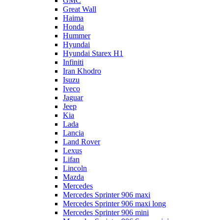
GMC
Great Wall
Haima
Honda
Hummer
Hyundai
Hyundai Starex H1
Infiniti
Iran Khodro
Isuzu
Iveco
Jaguar
Jeep
Kia
Lada
Lancia
Land Rover
Lexus
Lifan
Lincoln
Mazda
Mercedes
Mercedes Sprinter 906 maxi
Mercedes Sprinter 906 maxi long
Mercedes Sprinter 906 mini