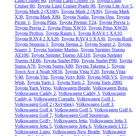
Land Cruiser 60
,
Toyota Land Cruiser 70
,
Toyota Land
Cruiser 80
,
Toyota Land Cruiser Prado 90
,
Toyota Lite Ace 5
,
Toyota Mark 2 (Х100)
,
Toyota Mark 2 (Х90)
,
Toyota Mark
X30
,
Toyota Mark X80
,
Toyota Nadia
,
Toyota Opa
,
Toyota
Picnic 1
,
Toyota Platz
,
Toyota Premio T24
,
Toyota Previa 1
,
Toyota Previa 2
,
Toyota Prius XW10
,
Toyota Prius XW20
,
Toyota Probox
,
Toyota Raum 1
,
Toyota RAV4 1 XA10
,
Toyota RAV4 2 XA20
,
Toyota RAV4 3 XA30
,
Toyota Rush
,
Toyota Sequoia 1
,
Toyota Sienna 2
,
Toyota Soarer 2
,
Toyota
Soarer 3
,
Toyota Sprinter Marino
,
Toyota Sprinter Trueno
AE100
,
Toyota Sprinter Trueno AE110
,
Toyota Sprinter
Trueno AE86
,
Toyota Starlet P80
,
Toyota Starlet P90
,
Toyota
Supra A70
,
Toyota Supra A80
,
Toyota Takoma 1
,
Toyota
Town Ace 4 Noah SR50
,
Toyota Vista V20
,
Toyota Vista
V40
,
Toyota Vitz
,
Toyota Voxy R60
,
Toyota Will VS
,
Toyota
Wish
,
Toyota Yaris 1
,
Toyota Yaris 2
,
Toyota Yaris 2000
,
Toyota Yaris Verso
,
Volkswagen Beatle
,
Volkswagen Bora
,
Volkswagen Caddy 2
,
Volkswagen Caddy 3
,
Volkswagen
Caddy 4
,
Volkswagen Corrado
,
Volkswagen Golf 1
,
Volkswagen Golf 2 (Хетчбек)
,
Volkswagen Golf 3
,
Volkswagen Golf 4
,
Volkswagen Golf 5
,
Volkswagen Golf 6
,
Volkswagen Golf 7
,
Volkswagen Golf Sportsvan
,
Volkswagen Golf+
,
Volkswagen Jetta
,
Volkswagen Jetta 3
,
Volkswagen Jetta 5
,
Volkswagen Jetta 6
,
Volkswagen LT2
,
Volkswagen Lupo
,
Volkswagen New Beatle
,
Volkswagen