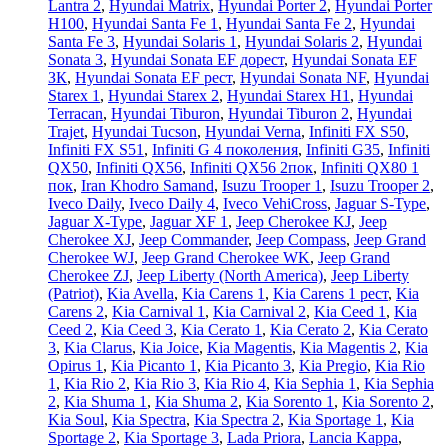
Lantra 2
,
Hyundai Matrix
,
Hyundai Porter 2
,
Hyundai Porter
H100
,
Hyundai Santa Fe 1
,
Hyundai Santa Fe 2
,
Hyundai
Santa Fe 3
,
Hyundai Solaris 1
,
Hyundai Solaris 2
,
Hyundai
Sonata 3
,
Hyundai Sonata EF дорест
,
Hyundai Sonata EF
ЗК
,
Hyundai Sonata EF рест
,
Hyundai Sonata NF
,
Hyundai
Starex 1
,
Hyundai Starex 2
,
Hyundai Starex H1
,
Hyundai
Terracan
,
Hyundai Tiburon
,
Hyundai Tiburon 2
,
Hyundai
Trajet
,
Hyundai Tucson
,
Hyundai Verna
,
Infiniti FX S50
,
Infiniti FX S51
,
Infiniti G 4 поколения
,
Infiniti G35
,
Infiniti
QX50
,
Infiniti QX56
,
Infiniti QX56 2пок
,
Infiniti QX80 1
пок
,
Iran Khodro Samand
,
Isuzu Trooper 1
,
Isuzu Trooper 2
,
Iveco Daily
,
Iveco Daily 4
,
Iveco VehiCross
,
Jaguar S-Type
,
Jaguar X-Type
,
Jaguar XF 1
,
Jeep Cherokee KJ
,
Jeep
Cherokee XJ
,
Jeep Commander
,
Jeep Compass
,
Jeep Grand
Cherokee WJ
,
Jeep Grand Cherokee WK
,
Jeep Grand
Cherokee ZJ
,
Jeep Liberty (North America)
,
Jeep Liberty
(Patriot)
,
Kia Avella
,
Kia Carens 1
,
Kia Carens 1 рест
,
Kia
Carens 2
,
Kia Carnival 1
,
Kia Carnival 2
,
Kia Ceed 1
,
Kia
Ceed 2
,
Kia Ceed 3
,
Kia Cerato 1
,
Kia Cerato 2
,
Kia Cerato
3
,
Kia Clarus
,
Kia Joice
,
Kia Magentis
,
Kia Magentis 2
,
Kia
Opirus 1
,
Kia Picanto 1
,
Kia Picanto 3
,
Kia Pregio
,
Kia Rio
1
,
Kia Rio 2
,
Kia Rio 3
,
Kia Rio 4
,
Kia Sephia 1
,
Kia Sephia
2
,
Kia Shuma 1
,
Kia Shuma 2
,
Kia Sorento 1
,
Kia Sorento 2
,
Kia Soul
,
Kia Spectra
,
Kia Spectra 2
,
Kia Sportage 1
,
Kia
Sportage 2
,
Kia Sportage 3
,
Lada Priora
,
Lancia Kappa
,