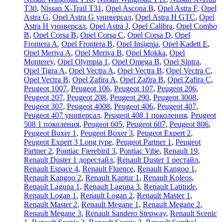
T30
,
Nissan X-Trail T31
,
Opel Ascona B
,
Opel Astra F
,
Opel
Astra G
,
Opel Astra G универсал
,
Opel Astra H GTC
,
Opel
Astra H универсал
,
Opel Astra J
,
Opel Calibra
,
Opel Combo
B
,
Opel Corsa B
,
Opel Corsa C
,
Opel Corsa D
,
Opel
Frontera A
,
Opel Frontera B
,
Opel Insignia
,
Opel Kadett E
,
Opel Meriva A
,
Opel Meriva B
,
Opel Mokka
,
Opel
Monterey
,
Opel Olympia 1
,
Opel Omega B
,
Opel Sintra
,
Opel Tigra A
,
Opel Vectra A
,
Opel Vectra B
,
Opel Vectra C
,
Opel Vectra В
,
Opel Zafira A
,
Opel Zafira B
,
Opel Zafira C
,
Peugeot 1007
,
Peugeot 106
,
Peugeot 107
,
Peugeot 206
,
Peugeot 207
,
Peugeot 208
,
Peugeot 290
,
Peugeot 3008
,
Peugeot 307
,
Peugeot 4008
,
Peugeot 406
,
Peugeot 407
,
Peugeot 407 универсал
,
Peugeot 408 1 поколения
,
Peugeot
508 1 поколения
,
Peugeot 605
,
Peugeot 607
,
Peugeot 806
,
Peugeot Boxer 1
,
Peugeot Boxer 3
,
Peugeot Expert 2
,
Peugeot Expert 3 Long type
,
Peugeot Partner 1
,
Peugeot
Partner 2
,
Pontiac Fierebird 3
,
Pontiac Vibe
,
Renault 19
,
Renault Duster 1 дорестайл
,
Renault Duster 1 рестайл
,
Renault Espace 4
,
Renault Fluence
,
Renault Kangoo 1
,
Renault Kangoo 2
,
Renault Kaptur 1
,
Renault Koleos
,
Renault Laguna 1
,
Renault Laguna 3
,
Renault Latitude
,
Renault Logan 1
,
Renault Logan 2
,
Renault Master 1
,
Renault Master 2
,
Renault Megane 1
,
Renault Megane 2
,
Renault Megane 3
,
Renault Sandero Stepway
,
Renault Scenic