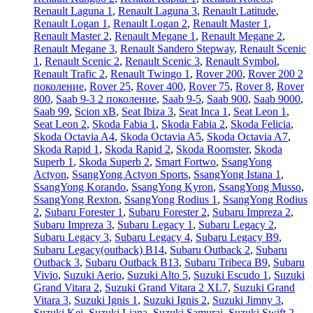
Renault Laguna 1
,
Renault Laguna 3
,
Renault Latitude
,
Renault Logan 1
,
Renault Logan 2
,
Renault Master 1
,
Renault Master 2
,
Renault Megane 1
,
Renault Megane 2
,
Renault Megane 3
,
Renault Sandero Stepway
,
Renault Scenic
1
,
Renault Scenic 2
,
Renault Scenic 3
,
Renault Symbol
,
Renault Trafic 2
,
Renault Twingo 1
,
Rover 200
,
Rover 200 2
поколение
,
Rover 25
,
Rover 400
,
Rover 75
,
Rover 8
,
Rover
800
,
Saab 9-3 2 поколение
,
Saab 9-5
,
Saab 900
,
Saab 9000
,
Saab 99
,
Scion xB
,
Seat Ibiza 3
,
Seat Inca 1
,
Seat Leon 1
,
Seat Leon 2
,
Skoda Fabia 1
,
Skoda Fabia 2
,
Skoda Felicia
,
Skoda Octavia A4
,
Skoda Octavia A5
,
Skoda Octavia A7
,
Skoda Rapid 1
,
Skoda Rapid 2
,
Skoda Roomster
,
Skoda
Superb 1
,
Skoda Superb 2
,
Smart Fortwo
,
SsangYong
Actyon
,
SsangYong Actyon Sports
,
SsangYong Istana 1
,
SsangYong Korando
,
SsangYong Kyron
,
SsangYong Musso
,
SsangYong Rexton
,
SsangYong Rodius 1
,
SsangYong Rodius
2
,
Subaru Forester 1
,
Subaru Forester 2
,
Subaru Impreza 2
,
Subaru Impreza 3
,
Subaru Legacy 1
,
Subaru Legacy 2
,
Subaru Legacy 3
,
Subaru Legacy 4
,
Subaru Legacy B9
,
Subaru Legacy(outback) B14
,
Subaru Outback 2
,
Subaru
Outback 3
,
Subaru Outback B13
,
Subaru Tribeca B9
,
Subaru
Vivio
,
Suzuki Aerio
,
Suzuki Alto 5
,
Suzuki Escudo 1
,
Suzuki
Grand Vitara 2
,
Suzuki Grand Vitara 2 XL7
,
Suzuki Grand
Vitara 3
,
Suzuki Ignis 1
,
Suzuki Ignis 2
,
Suzuki Jimny 3
,
Suzuki Kei
,
Suzuki Liana
,
Suzuki Samurai
,
Suzuki Swift 2
,