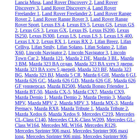
Lancia Musa
,
Land Rover Discovery 2
,
Land Rover
Discovery 3
,
Land Rover Discovery 4
,
Land Rover
Freelander 1
,
Land Rover Freelander 2
,
Land Rover Range
Rover 2
,
Land Rover Range Rover 3
,
Land Rover Range
Rover Sport
,
Lexus ES 4
,
Lexus ES 5
,
Lexus GS
,
Lexus GS
2
,
Lexus GS 3
,
Lexus GX
,
Lexus IS
,
Lexus IS200
,
Lexus
IS250
,
Lexus IS300
,
Lexus LS
,
Lexus LS 3
,
Lexus LS 400
,
Lexus LX 2
,
Lexus RX 1
,
Lexus RX 2
,
Lifan Breez
,
Lifan
Celliya
,
Lifan Smily
,
Lifan Solano
,
Lifan Solano 2
,
Lifan
X60
,
Lincoln Navigator 2
,
Lincoln Navigator 3
,
Lincoln
Town Car 2
,
Mazda 121
,
Mazda 2 DE
,
Mazda 3 BL
,
Mazda
3 BM
,
Mazda 323 BA седан
,
Mazda 323 BA хэтч 3 двери
,
Mazda 323 BA хэтч 5 дверей
,
Mazda 323 BF
,
Mazda 323
BG
,
Mazda 323 BJ
,
Mazda 5 CR
,
Mazda 6 GH
,
Mazda 6 GJ
,
Mazda 626 GC
,
Mazda 626 GD
,
Mazda 626 GE
,
Mazda 626
GF универсал
,
Mazda B2500
,
Mazda Bongo Friendee 1
,
Mazda BT-50
,
Mazda CX-5
,
Mazda CX7
,
Mazda CX9
,
Mazda Demio 1
,
Mazda Demio 2
,
Mazda Demio 3
,
Mazda
MPV
,
Mazda MPV 2
,
Mazda MPV 3
,
Mazda MX-3
,
Mazda
Premacy
,
Mazda RX8
,
Mazda Tribute 1
,
Mazda Tribute 2
,
Mazda Xedos 6
,
Mazda Xedos 9
,
Mercedes C219
,
Mercedes
CL-Class C140
,
Mercedes CLK-Class W209
,
Mercedes GL-
Class W164
,
Mercedes ML W164
,
Mercedes R129
,
Mercedes Sprinter 906 maxi
,
Mercedes Sprinter 906 maxi
long
,
Mercedes Sprinter 906 mini
,
Mercedes Sprinter 906