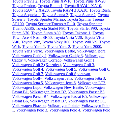
Toyota Previa 2
,
Toyota Prius XW10
,
Toyota Prius XW20
,
Toyota Probox
,
Toyota Raum 1
,
Toyota RAV4 1 XA10
,
Toyota RAV4 2 XA20
,
Toyota RAV4 3 XA30
,
Toyota Rush
,
Toyota Sequoia 1
,
Toyota Sienna 2
,
Toyota Soarer 2
,
Toyota
Soarer 3
,
Toyota Sprinter Marino
,
Toyota Sprinter Trueno
AE100
,
Toyota Sprinter Trueno AE110
,
Toyota Sprinter
Trueno AE86
,
Toyota Starlet P80
,
Toyota Starlet P90
,
Toyota
Supra A70
,
Toyota Supra A80
,
Toyota Takoma 1
,
Toyota
Town Ace 4 Noah SR50
,
Toyota Vista V20
,
Toyota Vista
V40
,
Toyota Vitz
,
Toyota Voxy R60
,
Toyota Will VS
,
Toyota
Wish
,
Toyota Yaris 1
,
Toyota Yaris 2
,
Toyota Yaris 2000
,
Toyota Yaris Verso
,
Volkswagen Beatle
,
Volkswagen Bora
,
Volkswagen Caddy 2
,
Volkswagen Caddy 3
,
Volkswagen
Caddy 4
,
Volkswagen Corrado
,
Volkswagen Golf 1
,
Volkswagen Golf 2 (Хетчбек)
,
Volkswagen Golf 3
,
Volkswagen Golf 4
,
Volkswagen Golf 5
,
Volkswagen Golf 6
,
Volkswagen Golf 7
,
Volkswagen Golf Sportsvan
,
Volkswagen Golf+
,
Volkswagen Jetta
,
Volkswagen Jetta 3
,
Volkswagen Jetta 5
,
Volkswagen Jetta 6
,
Volkswagen LT2
,
Volkswagen Lupo
,
Volkswagen New Beatle
,
Volkswagen
Passat B1
,
Volkswagen Passat B2
,
Volkswagen Passat B3
,
Volkswagen Passat B4
,
Volkswagen Passat B5
,
Volkswagen
Passat B6
,
Volkswagen Passat B7
,
Volkswagen Passat CC
,
Volkswagen Phaeton
,
Volkswagen Pointer
,
Volkswagen Polo
1
,
Volkswagen Polo 3
,
Volkswagen Polo 4
,
Volkswagen Polo