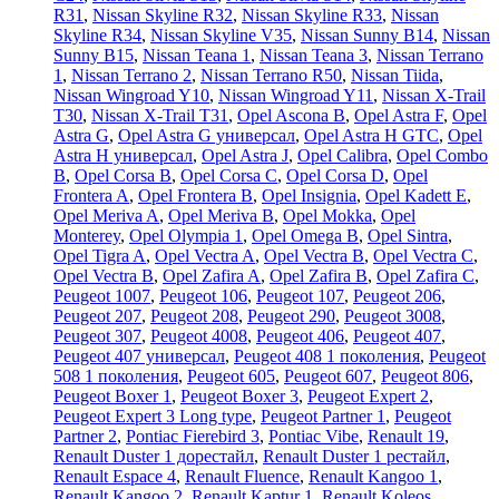
R31
,
Nissan Skyline R32
,
Nissan Skyline R33
,
Nissan
Skyline R34
,
Nissan Skyline V35
,
Nissan Sunny B14
,
Nissan
Sunny B15
,
Nissan Teana 1
,
Nissan Teana 3
,
Nissan Terrano
1
,
Nissan Terrano 2
,
Nissan Terrano R50
,
Nissan Tiida
,
Nissan Wingroad Y10
,
Nissan Wingroad Y11
,
Nissan X-Trail
T30
,
Nissan X-Trail T31
,
Opel Ascona B
,
Opel Astra F
,
Opel
Astra G
,
Opel Astra G универсал
,
Opel Astra H GTC
,
Opel
Astra H универсал
,
Opel Astra J
,
Opel Calibra
,
Opel Combo
B
,
Opel Corsa B
,
Opel Corsa C
,
Opel Corsa D
,
Opel
Frontera A
,
Opel Frontera B
,
Opel Insignia
,
Opel Kadett E
,
Opel Meriva A
,
Opel Meriva B
,
Opel Mokka
,
Opel
Monterey
,
Opel Olympia 1
,
Opel Omega B
,
Opel Sintra
,
Opel Tigra A
,
Opel Vectra A
,
Opel Vectra B
,
Opel Vectra C
,
Opel Vectra В
,
Opel Zafira A
,
Opel Zafira B
,
Opel Zafira C
,
Peugeot 1007
,
Peugeot 106
,
Peugeot 107
,
Peugeot 206
,
Peugeot 207
,
Peugeot 208
,
Peugeot 290
,
Peugeot 3008
,
Peugeot 307
,
Peugeot 4008
,
Peugeot 406
,
Peugeot 407
,
Peugeot 407 универсал
,
Peugeot 408 1 поколения
,
Peugeot
508 1 поколения
,
Peugeot 605
,
Peugeot 607
,
Peugeot 806
,
Peugeot Boxer 1
,
Peugeot Boxer 3
,
Peugeot Expert 2
,
Peugeot Expert 3 Long type
,
Peugeot Partner 1
,
Peugeot
Partner 2
,
Pontiac Fierebird 3
,
Pontiac Vibe
,
Renault 19
,
Renault Duster 1 дорестайл
,
Renault Duster 1 рестайл
,
Renault Espace 4
,
Renault Fluence
,
Renault Kangoo 1
,
Renault Kangoo 2
,
Renault Kaptur 1
,
Renault Koleos
,