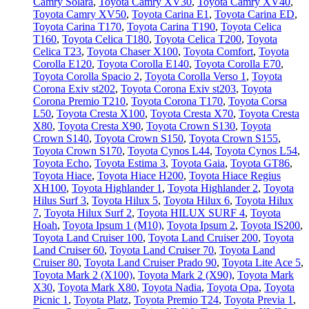
Camry Solara
,
Toyota Camry XV30
,
Toyota Camry XV40
,
Toyota Camry XV50
,
Toyota Carina E1
,
Toyota Carina ED
,
Toyota Carina T170
,
Toyota Carina T190
,
Toyota Celica
T160
,
Toyota Celica T180
,
Toyota Celica T200
,
Toyota
Celica T23
,
Toyota Chaser X100
,
Toyota Comfort
,
Toyota
Corolla E120
,
Toyota Corolla E140
,
Toyota Corolla E70
,
Toyota Corolla Spacio 2
,
Toyota Corolla Verso 1
,
Toyota
Corona Exiv st202
,
Toyota Corona Exiv st203
,
Toyota
Corona Premio T210
,
Toyota Corona T170
,
Toyota Corsa
L50
,
Toyota Cresta X100
,
Toyota Cresta X70
,
Toyota Cresta
X80
,
Toyota Cresta X90
,
Toyota Crown S130
,
Toyota
Crown S140
,
Toyota Crown S150
,
Toyota Crown S155
,
Toyota Crown S170
,
Toyota Cynos L44
,
Toyota Cynos L54
,
Toyota Echo
,
Toyota Estima 3
,
Toyota Gaia
,
Toyota GT86
,
Toyota Hiace
,
Toyota Hiace H200
,
Toyota Hiace Regius
XH100
,
Toyota Highlander 1
,
Toyota Highlander 2
,
Toyota
Hilus Surf 3
,
Toyota Hilux 5
,
Toyota Hilux 6
,
Toyota Hilux
7
,
Toyota Hilux Surf 2
,
Toyota HILUX SURF 4
,
Toyota
Hoah
,
Toyota Ipsum 1 (М10)
,
Toyota Ipsum 2
,
Toyota IS200
,
Toyota Land Cruiser 100
,
Toyota Land Cruiser 200
,
Toyota
Land Cruiser 60
,
Toyota Land Cruiser 70
,
Toyota Land
Cruiser 80
,
Toyota Land Cruiser Prado 90
,
Toyota Lite Ace 5
,
Toyota Mark 2 (Х100)
,
Toyota Mark 2 (Х90)
,
Toyota Mark
X30
,
Toyota Mark X80
,
Toyota Nadia
,
Toyota Opa
,
Toyota
Picnic 1
,
Toyota Platz
,
Toyota Premio T24
,
Toyota Previa 1
,