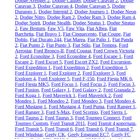
Dodge Avenger 2
,
Dodge Caliber
,
Dodge Caravan 2
,
Dodge
Caravan 3
,
Dodge Caravan 4
,
Dodge Caravan 5
,
Dodge
Durango 1
,
Dodge Interpid 2
,
Dodge Journeo 1
,
Dodge Neon
2
,
Dodge Nitro
,
Dodge Ram 2
,
Dodge Ram 3
,
Dodge Ram 4
,
Dodge Spirit
,
Dodge Stealth
,
Dodge Stratus 1
,
Dodge Stratus
2
,
Faw Besturn
,
Faw V5
,
Faw Vita
,
Fiat Albea
,
Fiat
Barchetta
,
Fiat Bravo 1
,
Fiat Cinquecento
,
Fiat Coupe
,
Fiat
Doblo
,
Fiat Ducato 244
,
Fiat Marea
,
Fiat Palio 1
,
Fiat Panda
2
,
Fiat Punto 2
,
Fiat Punto 3
,
Fiat Stilo
,
Fiat Tempra
,
Ford
Aerostar
,
Ford Bronco-II
,
Ford Cougar
,
Ford Crown Victoria
2
,
Ford Econoline 3
,
Ford Econoline 4
,
Ford Escape 1
,
Ford
Escape 2
,
Ford Escort 5
,
Ford Escort ZX2
,
Ford Excursion
,
Ford Expedition 1
,
Ford Expedition 2
,
Ford Expedition 3
,
Ford Explorer 1
,
Ford Explorer 2
,
Ford Explorer 3
,
Ford
Explorer 4
,
Ford Explorer 5
,
Ford F-150
,
Ford Fiesta MK 6
,
Ford Fiesta MK5
,
Ford Focus 1
,
Ford Focus 2
,
Ford Focus 3
,
Ford Fusion
,
Ford Galaxy 1
,
Ford Galaxy 2
,
Ford Granada 2
,
Ford Kuga 1
,
Ford Maverick 1
,
Ford Maverick 2
,
Ford
Mondeo 1
,
Ford Mondeo 2
,
Ford Mondeo 3
,
Ford Mondeo 4
,
Ford Mustang 1
,
Ford Mustang 4
,
Ford Puma
,
Ford Ranger 1
,
Ford Ranger 3
,
Ford S-Max
,
Ford Scorpio
,
Ford Sierra 1
,
Ford Taurus 2
,
Ford Taurus 3
,
Ford Tourneo Connect
,
Ford
Tourneo Custom
,
Ford Transit 2011
,
Ford Transit 4 коротыш
,
Ford Transit 5
,
Ford Transit 6
,
Ford Transit 6
,
Ford Transit 7
,
Ford Windstar
,
Geely CK
,
Geely Emgrand EC7
,
Geely FC