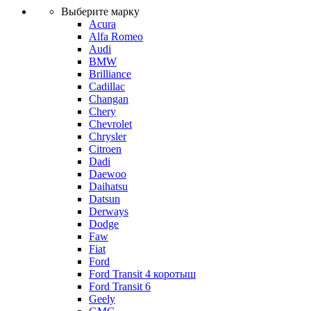
Выберите марку
Acura
Alfa Romeo
Audi
BMW
Brilliance
Cadillac
Changan
Chery
Chevrolet
Chrysler
Citroen
Dadi
Daewoo
Daihatsu
Datsun
Derways
Dodge
Faw
Fiat
Ford
Ford Transit 4 коротыш
Ford Transit 6
Geely