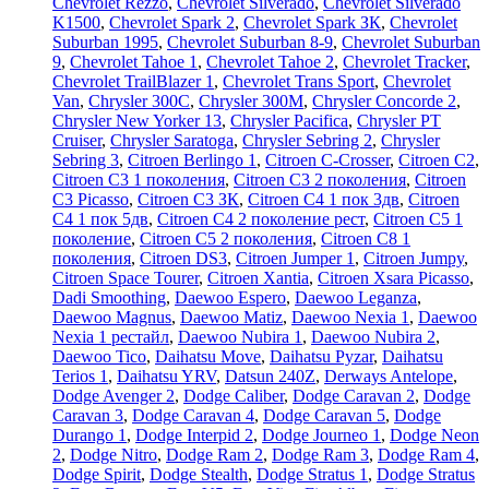
Chevrolet Rezzo
,
Chevrolet Silverado
,
Chevrolet Silverado
K1500
,
Chevrolet Spark 2
,
Chevrolet Spark ЗК
,
Chevrolet
Suburban 1995
,
Chevrolet Suburban 8-9
,
Chevrolet Suburban
9
,
Chevrolet Tahoe 1
,
Chevrolet Tahoe 2
,
Chevrolet Tracker
,
Chevrolet TrailBlazer 1
,
Chevrolet Trans Sport
,
Chevrolet
Van
,
Chrysler 300C
,
Chrysler 300M
,
Chrysler Concorde 2
,
Chrysler New Yorker 13
,
Chrysler Pacifica
,
Chrysler PT
Cruiser
,
Chrysler Saratoga
,
Chrysler Sebring 2
,
Chrysler
Sebring 3
,
Citroen Berlingo 1
,
Citroen C-Crosser
,
Citroen C2
,
Citroen C3 1 поколения
,
Citroen C3 2 поколения
,
Citroen
C3 Picasso
,
Citroen C3 ЗК
,
Citroen C4 1 пок 3дв
,
Citroen
C4 1 пок 5дв
,
Citroen C4 2 поколение рест
,
Citroen C5 1
поколение
,
Citroen C5 2 поколения
,
Citroen C8 1
поколения
,
Citroen DS3
,
Citroen Jumper 1
,
Citroen Jumpy
,
Citroen Space Tourer
,
Citroen Xantia
,
Citroen Xsara Picasso
,
Dadi Smoothing
,
Daewoo Espero
,
Daewoo Leganza
,
Daewoo Magnus
,
Daewoo Matiz
,
Daewoo Nexia 1
,
Daewoo
Nexia 1 рестайл
,
Daewoo Nubira 1
,
Daewoo Nubira 2
,
Daewoo Tico
,
Daihatsu Move
,
Daihatsu Pyzar
,
Daihatsu
Terios 1
,
Daihatsu YRV
,
Datsun 240Z
,
Derways Antelope
,
Dodge Avenger 2
,
Dodge Caliber
,
Dodge Caravan 2
,
Dodge
Caravan 3
,
Dodge Caravan 4
,
Dodge Caravan 5
,
Dodge
Durango 1
,
Dodge Interpid 2
,
Dodge Journeo 1
,
Dodge Neon
2
,
Dodge Nitro
,
Dodge Ram 2
,
Dodge Ram 3
,
Dodge Ram 4
,
Dodge Spirit
,
Dodge Stealth
,
Dodge Stratus 1
,
Dodge Stratus