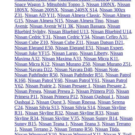
Space Wagon 3
,
Mitsubishi Toppo 3
,
Nissan 100NX
,
Nissan
180SX
,
Nissan 200SX
,
Nissan 240SX S14
,
Nissan 300zx
Z31
,
Nissan AD Y11
,
Nissan Almera Classic
,
Nissan Almera
G15
,
Nissan Almera N15
,
Nissan Almera Tino
,
Nissan
Avenir
,
Nissan Avenir W11 ЗК
,
Nissan Bassara
,
Nissan
Bluebird Sylphy
,
Nissan Bluebird U13
,
Nissan Bluebird U14
,
Nissan Cedric Y31
,
Nissan Cedric Y34
,
Nissan Cefiro A31
,
Nissan Cube Z10
,
Nissan Cube Z11
,
Nissan Datsun D21
,
Nissan Elgrand E50
,
Nissan Elgrand E51
,
Nissan Expert
,
Nissan Juke YF15
,
Nissan Largo
,
Nissan Liberty
,
Nissan
Maxima A32
,
Nissan Maxima A33
,
Nissan Micra K11
,
Nissan Micra K12
,
Nissan Murano Z50
,
Nissan Murano Z51
,
Nissan Navara D22
,
Nissan Navara D40
,
Nissan Note
,
Nissan Pathfinder R50
,
Nissan Pathfinder R51
,
Nissan Patrol
K160
,
Nissan Patrol Y60
,
Nissan Patrol Y61
,
Nissan Patrol
Y62
,
Nissan Prairie 2
,
Nissan Presage 1
,
Nissan Presage 2
,
Nissan Presea
,
Nissan Presea 2
,
Nissan Primera P10
,
Nissan
Primera P11
,
Nissan Primera P12
,
Nissan Qashqai 1
,
Nissan
Qashqai 2
,
Nissan Quest 3
,
Nissan Rnessa
,
Nissan Serena
C24
,
Nissan Silvia S13
,
Nissan Silvia S14
,
Nissan Skyline
R31
,
Nissan Skyline R32
,
Nissan Skyline R33
,
Nissan
Skyline R34
,
Nissan Skyline V35
,
Nissan Sunny B14
,
Nissan
Sunny B15
,
Nissan Teana 1
,
Nissan Teana 3
,
Nissan Terrano
1
,
Nissan Terrano 2
,
Nissan Terrano R50
,
Nissan Tiida
,
Nissan Wingroad Y10
,
Nissan Wingroad Y11
,
Nissan X-Trail