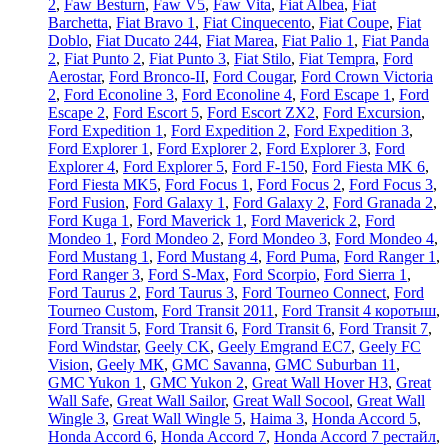
2
,
Faw Besturn
,
Faw V5
,
Faw Vita
,
Fiat Albea
,
Fiat
Barchetta
,
Fiat Bravo 1
,
Fiat Cinquecento
,
Fiat Coupe
,
Fiat
Doblo
,
Fiat Ducato 244
,
Fiat Marea
,
Fiat Palio 1
,
Fiat Panda
2
,
Fiat Punto 2
,
Fiat Punto 3
,
Fiat Stilo
,
Fiat Tempra
,
Ford
Aerostar
,
Ford Bronco-II
,
Ford Cougar
,
Ford Crown Victoria
2
,
Ford Econoline 3
,
Ford Econoline 4
,
Ford Escape 1
,
Ford
Escape 2
,
Ford Escort 5
,
Ford Escort ZX2
,
Ford Excursion
,
Ford Expedition 1
,
Ford Expedition 2
,
Ford Expedition 3
,
Ford Explorer 1
,
Ford Explorer 2
,
Ford Explorer 3
,
Ford
Explorer 4
,
Ford Explorer 5
,
Ford F-150
,
Ford Fiesta MK 6
,
Ford Fiesta MK5
,
Ford Focus 1
,
Ford Focus 2
,
Ford Focus 3
,
Ford Fusion
,
Ford Galaxy 1
,
Ford Galaxy 2
,
Ford Granada 2
,
Ford Kuga 1
,
Ford Maverick 1
,
Ford Maverick 2
,
Ford
Mondeo 1
,
Ford Mondeo 2
,
Ford Mondeo 3
,
Ford Mondeo 4
,
Ford Mustang 1
,
Ford Mustang 4
,
Ford Puma
,
Ford Ranger 1
,
Ford Ranger 3
,
Ford S-Max
,
Ford Scorpio
,
Ford Sierra 1
,
Ford Taurus 2
,
Ford Taurus 3
,
Ford Tourneo Connect
,
Ford
Tourneo Custom
,
Ford Transit 2011
,
Ford Transit 4 коротыш
,
Ford Transit 5
,
Ford Transit 6
,
Ford Transit 6
,
Ford Transit 7
,
Ford Windstar
,
Geely CK
,
Geely Emgrand EC7
,
Geely FC
Vision
,
Geely МК
,
GMC Savanna
,
GMC Suburban 11
,
GMC Yukon 1
,
GMC Yukon 2
,
Great Wall Hover H3
,
Great
Wall Safe
,
Great Wall Sailor
,
Great Wall Socool
,
Great Wall
Wingle 3
,
Great Wall Wingle 5
,
Haima 3
,
Honda Accord 5
,
Honda Accord 6
,
Honda Accord 7
,
Honda Accord 7 рестайл
,