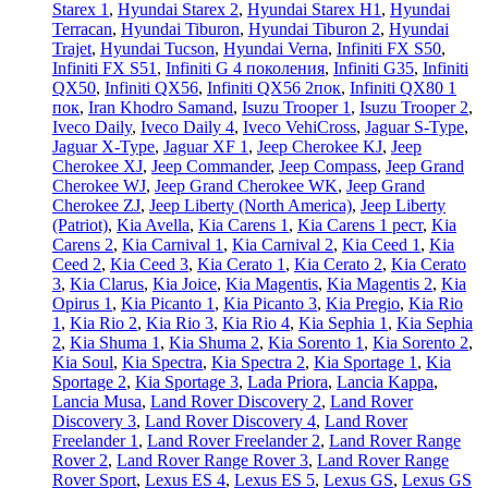
Starex 1
,
Hyundai Starex 2
,
Hyundai Starex H1
,
Hyundai
Terracan
,
Hyundai Tiburon
,
Hyundai Tiburon 2
,
Hyundai
Trajet
,
Hyundai Tucson
,
Hyundai Verna
,
Infiniti FX S50
,
Infiniti FX S51
,
Infiniti G 4 поколения
,
Infiniti G35
,
Infiniti
QX50
,
Infiniti QX56
,
Infiniti QX56 2пок
,
Infiniti QX80 1
пок
,
Iran Khodro Samand
,
Isuzu Trooper 1
,
Isuzu Trooper 2
,
Iveco Daily
,
Iveco Daily 4
,
Iveco VehiCross
,
Jaguar S-Type
,
Jaguar X-Type
,
Jaguar XF 1
,
Jeep Cherokee KJ
,
Jeep
Cherokee XJ
,
Jeep Commander
,
Jeep Compass
,
Jeep Grand
Cherokee WJ
,
Jeep Grand Cherokee WK
,
Jeep Grand
Cherokee ZJ
,
Jeep Liberty (North America)
,
Jeep Liberty
(Patriot)
,
Kia Avella
,
Kia Carens 1
,
Kia Carens 1 рест
,
Kia
Carens 2
,
Kia Carnival 1
,
Kia Carnival 2
,
Kia Ceed 1
,
Kia
Ceed 2
,
Kia Ceed 3
,
Kia Cerato 1
,
Kia Cerato 2
,
Kia Cerato
3
,
Kia Clarus
,
Kia Joice
,
Kia Magentis
,
Kia Magentis 2
,
Kia
Opirus 1
,
Kia Picanto 1
,
Kia Picanto 3
,
Kia Pregio
,
Kia Rio
1
,
Kia Rio 2
,
Kia Rio 3
,
Kia Rio 4
,
Kia Sephia 1
,
Kia Sephia
2
,
Kia Shuma 1
,
Kia Shuma 2
,
Kia Sorento 1
,
Kia Sorento 2
,
Kia Soul
,
Kia Spectra
,
Kia Spectra 2
,
Kia Sportage 1
,
Kia
Sportage 2
,
Kia Sportage 3
,
Lada Priora
,
Lancia Kappa
,
Lancia Musa
,
Land Rover Discovery 2
,
Land Rover
Discovery 3
,
Land Rover Discovery 4
,
Land Rover
Freelander 1
,
Land Rover Freelander 2
,
Land Rover Range
Rover 2
,
Land Rover Range Rover 3
,
Land Rover Range
Rover Sport
,
Lexus ES 4
,
Lexus ES 5
,
Lexus GS
,
Lexus GS