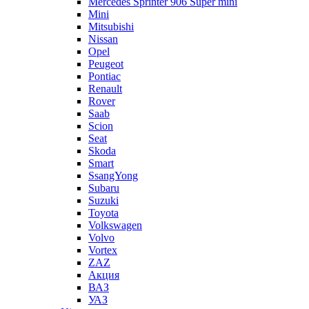
Mercedes Sprinter 906 Super mini
Mini
Mitsubishi
Nissan
Opel
Peugeot
Pontiac
Renault
Rover
Saab
Scion
Seat
Skoda
Smart
SsangYong
Subaru
Suzuki
Toyota
Volkswagen
Volvo
Vortex
ZAZ
Акция
ВАЗ
УАЗ