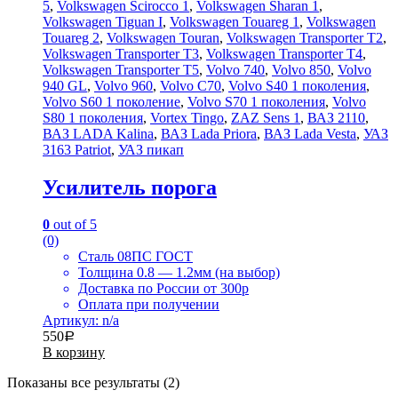
5
,
Volkswagen Scirocco 1
,
Volkswagen Sharan 1
,
Volkswagen Tiguan I
,
Volkswagen Touareg 1
,
Volkswagen
Touareg 2
,
Volkswagen Touran
,
Volkswagen Transporter T2
,
Volkswagen Transporter T3
,
Volkswagen Transporter T4
,
Volkswagen Transporter T5
,
Volvo 740
,
Volvo 850
,
Volvo
940 GL
,
Volvo 960
,
Volvo C70
,
Volvo S40 1 поколения
,
Volvo S60 1 поколение
,
Volvo S70 1 поколения
,
Volvo
S80 1 поколения
,
Vortex Tingo
,
ZAZ Sens 1
,
ВАЗ 2110
,
ВАЗ LADA Kalina
,
ВАЗ Lada Priora
,
ВАЗ Lada Vesta
,
УАЗ
3163 Patriot
,
УАЗ пикап
Усилитель порога
0
out of 5
(0)
Сталь 08ПС ГОСТ
Толщина 0.8 — 1.2мм (на выбор)
Доставка по России от 300р
Оплата при получении
Артикул: n/a
550
Р
В корзину
Показаны все результаты (2)