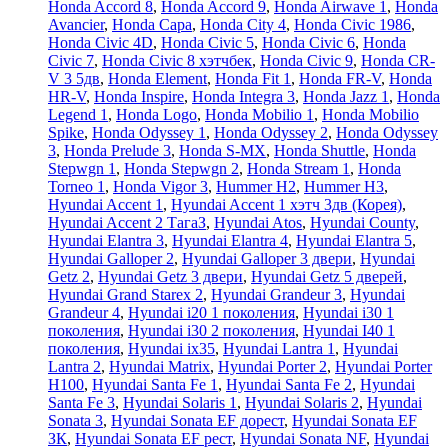
Honda Accord 8
,
Honda Accord 9
,
Honda Airwave 1
,
Honda
Avancier
,
Honda Capa
,
Honda City 4
,
Honda Civic 1986
,
Honda Civic 4D
,
Honda Civic 5
,
Honda Civic 6
,
Honda
Civic 7
,
Honda Civic 8 хэтчбек
,
Honda Civic 9
,
Honda CR-
V 3 5дв
,
Honda Element
,
Honda Fit 1
,
Honda FR-V
,
Honda
HR-V
,
Honda Inspire
,
Honda Integra 3
,
Honda Jazz 1
,
Honda
Legend 1
,
Honda Logo
,
Honda Mobilio 1
,
Honda Mobilio
Spike
,
Honda Odyssey 1
,
Honda Odyssey 2
,
Honda Odyssey
3
,
Honda Prelude 3
,
Honda S-MX
,
Honda Shuttle
,
Honda
Stepwgn 1
,
Honda Stepwgn 2
,
Honda Stream 1
,
Honda
Torneo 1
,
Honda Vigor 3
,
Hummer H2
,
Hummer H3
,
Hyundai Accent 1
,
Hyundai Accent 1 хэтч 3дв (Корея)
,
Hyundai Accent 2 ТагаЗ
,
Hyundai Atos
,
Hyundai County
,
Hyundai Elantra 3
,
Hyundai Elantra 4
,
Hyundai Elantra 5
,
Hyundai Galloper 2
,
Hyundai Galloper 3 двери
,
Hyundai
Getz 2
,
Hyundai Getz 3 двери
,
Hyundai Getz 5 дверей
,
Hyundai Grand Starex 2
,
Hyundai Grandeur 3
,
Hyundai
Grandeur 4
,
Hyundai i20 1 поколения
,
Hyundai i30 1
поколения
,
Hyundai i30 2 поколения
,
Hyundai I40 1
поколения
,
Hyundai ix35
,
Hyundai Lantra 1
,
Hyundai
Lantra 2
,
Hyundai Matrix
,
Hyundai Porter 2
,
Hyundai Porter
H100
,
Hyundai Santa Fe 1
,
Hyundai Santa Fe 2
,
Hyundai
Santa Fe 3
,
Hyundai Solaris 1
,
Hyundai Solaris 2
,
Hyundai
Sonata 3
,
Hyundai Sonata EF дорест
,
Hyundai Sonata EF
ЗК
,
Hyundai Sonata EF рест
,
Hyundai Sonata NF
,
Hyundai