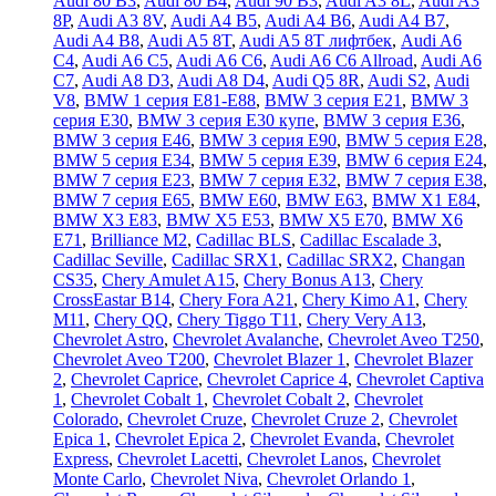
Audi 80 B3
,
Audi 80 B4
,
Audi 90 B3
,
Audi A3 8L
,
Audi A3
8P
,
Audi A3 8V
,
Audi A4 B5
,
Audi A4 B6
,
Audi A4 B7
,
Audi A4 B8
,
Audi A5 8T
,
Audi A5 8T лифтбек
,
Audi A6
C4
,
Audi A6 C5
,
Audi A6 C6
,
Audi A6 C6 Allroad
,
Audi A6
C7
,
Audi A8 D3
,
Audi A8 D4
,
Audi Q5 8R
,
Audi S2
,
Audi
V8
,
BMW 1 серия E81-E88
,
BMW 3 серия E21
,
BMW 3
серия E30
,
BMW 3 серия E30 купе
,
BMW 3 серия E36
,
BMW 3 серия E46
,
BMW 3 серия E90
,
BMW 5 серия E28
,
BMW 5 серия E34
,
BMW 5 серия E39
,
BMW 6 серия E24
,
BMW 7 серия E23
,
BMW 7 серия E32
,
BMW 7 серия E38
,
BMW 7 серия E65
,
BMW E60
,
BMW E63
,
BMW X1 E84
,
BMW X3 E83
,
BMW X5 E53
,
BMW X5 E70
,
BMW X6
E71
,
Brilliance M2
,
Cadillac BLS
,
Cadillac Escalade 3
,
Cadillac Seville
,
Cadillac SRX1
,
Cadillac SRX2
,
Changan
CS35
,
Chery Amulet A15
,
Chery Bonus A13
,
Chery
CrossEastar B14
,
Chery Fora A21
,
Chery Kimo A1
,
Chery
M11
,
Chery QQ
,
Chery Tiggo T11
,
Chery Very A13
,
Chevrolet Astro
,
Chevrolet Avalanche
,
Chevrolet Aveo T250
,
Chevrolet Aveo Т200
,
Chevrolet Blazer 1
,
Chevrolet Blazer
2
,
Chevrolet Caprice
,
Chevrolet Caprice 4
,
Chevrolet Captiva
1
,
Chevrolet Cobalt 1
,
Chevrolet Cobalt 2
,
Chevrolet
Colorado
,
Chevrolet Cruze
,
Chevrolet Cruze 2
,
Chevrolet
Epica 1
,
Chevrolet Epica 2
,
Chevrolet Evanda
,
Chevrolet
Express
,
Chevrolet Lacetti
,
Chevrolet Lanos
,
Chevrolet
Monte Carlo
,
Chevrolet Niva
,
Chevrolet Orlando 1
,