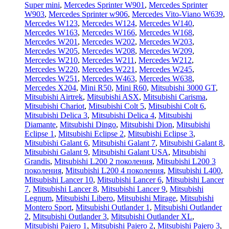
Super mini
,
Mercedes Sprinter W901
,
Mercedes Sprinter
W903
,
Mercedes Sprinter w906
,
Mercedes Vito-Viano W639
,
Mercedes W123
,
Mercedes W124
,
Mercedes W140
,
Mercedes W163
,
Mercedes W166
,
Mercedes W168
,
Mercedes W201
,
Mercedes W202
,
Mercedes W203
,
Mercedes W205
,
Mercedes W208
,
Mercedes W209
,
Mercedes W210
,
Mercedes W211
,
Mercedes W212
,
Mercedes W220
,
Mercedes W221
,
Mercedes W245
,
Mercedes W251
,
Mercedes W463
,
Mercedes W638
,
Mercedes X204
,
Mini R50
,
Mini R60
,
Mitsubishi 3000 GT
,
Mitsubishi Airtrek
,
Mitsubishi ASX
,
Mitsubishi Carisma
,
Mitsubishi Chariot
,
Mitsubishi Colt 5
,
Mitsubishi Colt 6
,
Mitsubishi Delica 3
,
Mitsubishi Delica 4
,
Mitsubishi
Diamante
,
Mitsubishi Dingo
,
Mitsubishi Dion
,
Mitsubishi
Eclipse 1
,
Mitsubishi Eclipse 2
,
Mitsubishi Eclipse 3
,
Mitsubishi Galant 6
,
Mitsubishi Galant 7
,
Mitsubishi Galant 8
,
Mitsubishi Galant 9
,
Mitsubishi Galant USA
,
Mitsubishi
Grandis
,
Mitsubishi L200 2 поколения
,
Mitsubishi L200 3
поколения
,
Mitsubishi L200 4 поколения
,
Mitsubishi L400
,
Mitsubishi Lancer 10
,
Mitsubishi Lancer 6
,
Mitsubishi Lancer
7
,
Mitsubishi Lancer 8
,
Mitsubishi Lancer 9
,
Mitsubishi
Legnum
,
Mitsubishi Libero
,
Mitsubishi Mirage
,
Mitsubishi
Montero Sport
,
Mitsubishi Outlander 1
,
Mitsubishi Outlander
2
,
Mitsubishi Outlander 3
,
Mitsubishi Outlander XL
,
Mitsubishi Pajero 1
,
Mitsubishi Pajero 2
,
Mitsubishi Pajero 3
,