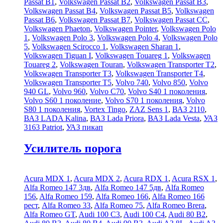
Passat B1
,
Volkswagen Passat B2
,
Volkswagen Passat B3
,
Volkswagen Passat B4
,
Volkswagen Passat B5
,
Volkswagen
Passat B6
,
Volkswagen Passat B7
,
Volkswagen Passat CC
,
Volkswagen Phaeton
,
Volkswagen Pointer
,
Volkswagen Polo
1
,
Volkswagen Polo 3
,
Volkswagen Polo 4
,
Volkswagen Polo
5
,
Volkswagen Scirocco 1
,
Volkswagen Sharan 1
,
Volkswagen Tiguan I
,
Volkswagen Touareg 1
,
Volkswagen
Touareg 2
,
Volkswagen Touran
,
Volkswagen Transporter T2
,
Volkswagen Transporter T3
,
Volkswagen Transporter T4
,
Volkswagen Transporter T5
,
Volvo 740
,
Volvo 850
,
Volvo
940 GL
,
Volvo 960
,
Volvo C70
,
Volvo S40 1 поколения
,
Volvo S60 1 поколение
,
Volvo S70 1 поколения
,
Volvo
S80 1 поколения
,
Vortex Tingo
,
ZAZ Sens 1
,
ВАЗ 2110
,
ВАЗ LADA Kalina
,
ВАЗ Lada Priora
,
ВАЗ Lada Vesta
,
УАЗ
3163 Patriot
,
УАЗ пикап
Усилитель порога
Acura MDX 1
,
Acura MDX 2
,
Acura RDX 1
,
Acura RSX 1
,
Alfa Romeo 147 3дв
,
Alfa Romeo 147 5дв
,
Alfa Romeo
156
,
Alfa Romeo 159
,
Alfa Romeo 166
,
Alfa Romeo 166
рест
,
Alfa Romeo 33
,
Alfa Romeo 75
,
Alfa Romeo Brera
,
Alfa Romeo GT
,
Audi 100 C3
,
Audi 100 C4
,
Audi 80 B2
,