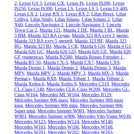
2
,
Lexus GS 3
,
Lexus GX
,
Lexus IS
,
Lexus IS200
,
Lexus
IS250
,
Lexus IS300
,
Lexus LS
,
Lexus LS 3
,
Lexus LS 400
,
Lexus LX 2
,
Lexus RX 1
,
Lexus RX 2
,
Lifan Breez
,
Lifan
Celliya
,
Lifan Smily
,
Lifan Solano
,
Lifan Solano 2
,
Lifan
X60
,
Lincoln Navigator 2
,
Lincoln Navigator 3
,
Lincoln
Town Car 2
,
Mazda 121
,
Mazda 2 DE
,
Mazda 3 BL
,
Mazda
3 BM
,
Mazda 323 BA седан
,
Mazda 323 BA хэтч 3 двери
,
Mazda 323 BA хэтч 5 дверей
,
Mazda 323 BF
,
Mazda 323
BG
,
Mazda 323 BJ
,
Mazda 5 CR
,
Mazda 6 GH
,
Mazda 6 GJ
,
Mazda 626 GC
,
Mazda 626 GD
,
Mazda 626 GE
,
Mazda 626
GF универсал
,
Mazda B2500
,
Mazda Bongo Friendee 1
,
Mazda BT-50
,
Mazda CX-5
,
Mazda CX7
,
Mazda CX9
,
Mazda Demio 1
,
Mazda Demio 2
,
Mazda Demio 3
,
Mazda
MPV
,
Mazda MPV 2
,
Mazda MPV 3
,
Mazda MX-3
,
Mazda
Premacy
,
Mazda RX8
,
Mazda Tribute 1
,
Mazda Tribute 2
,
Mazda Xedos 6
,
Mazda Xedos 9
,
Mercedes C219
,
Mercedes
CL-Class C140
,
Mercedes CLK-Class W209
,
Mercedes GL-
Class W164
,
Mercedes ML W164
,
Mercedes R129
,
Mercedes Sprinter 906 maxi
,
Mercedes Sprinter 906 maxi
long
,
Mercedes Sprinter 906 mini
,
Mercedes Sprinter 906
Super mini
,
Mercedes Sprinter W901
,
Mercedes Sprinter
W903
,
Mercedes Sprinter w906
,
Mercedes Vito-Viano W639
,
Mercedes W123
,
Mercedes W124
,
Mercedes W140
,
Mercedes W163
,
Mercedes W166
,
Mercedes W168
,
Mercedes W201
,
Mercedes W202
,
Mercedes W203
,