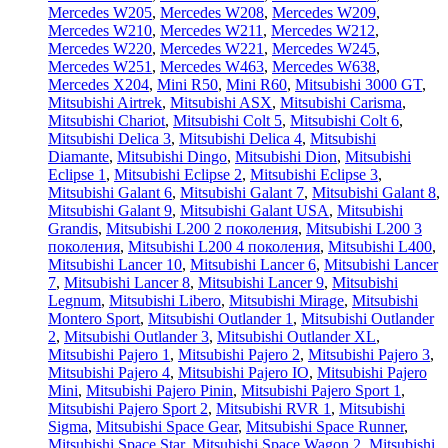
Mercedes W205
,
Mercedes W208
,
Mercedes W209
,
Mercedes W210
,
Mercedes W211
,
Mercedes W212
,
Mercedes W220
,
Mercedes W221
,
Mercedes W245
,
Mercedes W251
,
Mercedes W463
,
Mercedes W638
,
Mercedes X204
,
Mini R50
,
Mini R60
,
Mitsubishi 3000 GT
,
Mitsubishi Airtrek
,
Mitsubishi ASX
,
Mitsubishi Carisma
,
Mitsubishi Chariot
,
Mitsubishi Colt 5
,
Mitsubishi Colt 6
,
Mitsubishi Delica 3
,
Mitsubishi Delica 4
,
Mitsubishi
Diamante
,
Mitsubishi Dingo
,
Mitsubishi Dion
,
Mitsubishi
Eclipse 1
,
Mitsubishi Eclipse 2
,
Mitsubishi Eclipse 3
,
Mitsubishi Galant 6
,
Mitsubishi Galant 7
,
Mitsubishi Galant 8
,
Mitsubishi Galant 9
,
Mitsubishi Galant USA
,
Mitsubishi
Grandis
,
Mitsubishi L200 2 поколения
,
Mitsubishi L200 3
поколения
,
Mitsubishi L200 4 поколения
,
Mitsubishi L400
,
Mitsubishi Lancer 10
,
Mitsubishi Lancer 6
,
Mitsubishi Lancer
7
,
Mitsubishi Lancer 8
,
Mitsubishi Lancer 9
,
Mitsubishi
Legnum
,
Mitsubishi Libero
,
Mitsubishi Mirage
,
Mitsubishi
Montero Sport
,
Mitsubishi Outlander 1
,
Mitsubishi Outlander
2
,
Mitsubishi Outlander 3
,
Mitsubishi Outlander XL
,
Mitsubishi Pajero 1
,
Mitsubishi Pajero 2
,
Mitsubishi Pajero 3
,
Mitsubishi Pajero 4
,
Mitsubishi Pajero IO
,
Mitsubishi Pajero
Mini
,
Mitsubishi Pajero Pinin
,
Mitsubishi Pajero Sport 1
,
Mitsubishi Pajero Sport 2
,
Mitsubishi RVR 1
,
Mitsubishi
Sigma
,
Mitsubishi Space Gear
,
Mitsubishi Space Runner
,
Mitsubishi Space Star
,
Mitsubishi Space Wagon 2
,
Mitsubishi