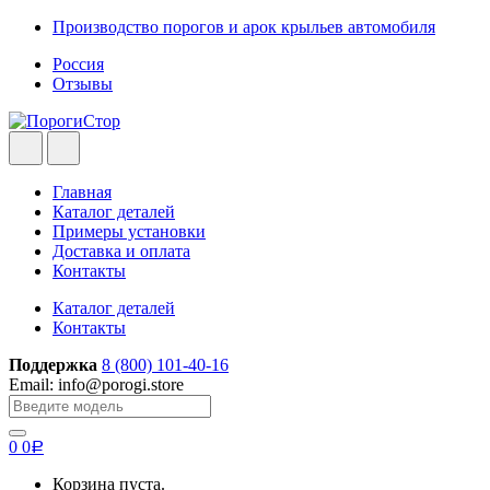
Skip
Skip
Производство порогов и арок крыльев автомобиля
to
to
Россия
navigation
content
Отзывы
Главная
Каталог деталей
Примеры установки
Доставка и оплата
Контакты
Каталог деталей
Контакты
Поддержка
8 (800) 101-40-16
Email: info@porogi.store
Search
for:
0
0
Р
Корзина пуста.