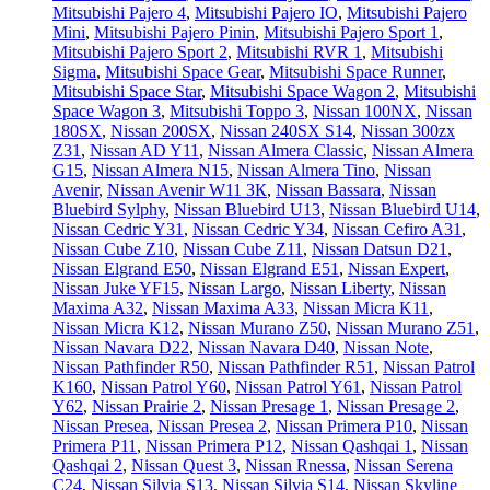
Mitsubishi Pajero 4
,
Mitsubishi Pajero IO
,
Mitsubishi Pajero
Mini
,
Mitsubishi Pajero Pinin
,
Mitsubishi Pajero Sport 1
,
Mitsubishi Pajero Sport 2
,
Mitsubishi RVR 1
,
Mitsubishi
Sigma
,
Mitsubishi Space Gear
,
Mitsubishi Space Runner
,
Mitsubishi Space Star
,
Mitsubishi Space Wagon 2
,
Mitsubishi
Space Wagon 3
,
Mitsubishi Toppo 3
,
Nissan 100NX
,
Nissan
180SX
,
Nissan 200SX
,
Nissan 240SX S14
,
Nissan 300zx
Z31
,
Nissan AD Y11
,
Nissan Almera Classic
,
Nissan Almera
G15
,
Nissan Almera N15
,
Nissan Almera Tino
,
Nissan
Avenir
,
Nissan Avenir W11 ЗК
,
Nissan Bassara
,
Nissan
Bluebird Sylphy
,
Nissan Bluebird U13
,
Nissan Bluebird U14
,
Nissan Cedric Y31
,
Nissan Cedric Y34
,
Nissan Cefiro A31
,
Nissan Cube Z10
,
Nissan Cube Z11
,
Nissan Datsun D21
,
Nissan Elgrand E50
,
Nissan Elgrand E51
,
Nissan Expert
,
Nissan Juke YF15
,
Nissan Largo
,
Nissan Liberty
,
Nissan
Maxima A32
,
Nissan Maxima A33
,
Nissan Micra K11
,
Nissan Micra K12
,
Nissan Murano Z50
,
Nissan Murano Z51
,
Nissan Navara D22
,
Nissan Navara D40
,
Nissan Note
,
Nissan Pathfinder R50
,
Nissan Pathfinder R51
,
Nissan Patrol
K160
,
Nissan Patrol Y60
,
Nissan Patrol Y61
,
Nissan Patrol
Y62
,
Nissan Prairie 2
,
Nissan Presage 1
,
Nissan Presage 2
,
Nissan Presea
,
Nissan Presea 2
,
Nissan Primera P10
,
Nissan
Primera P11
,
Nissan Primera P12
,
Nissan Qashqai 1
,
Nissan
Qashqai 2
,
Nissan Quest 3
,
Nissan Rnessa
,
Nissan Serena
C24
,
Nissan Silvia S13
,
Nissan Silvia S14
,
Nissan Skyline