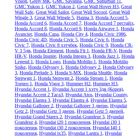
Vision
,
Geely МК
,
GMC Savanna
,
GMC Suburban 11
,
GMC Yukon 1
,
GMC Yukon 2
,
Great Wall Hover H3
,
Great
Wall Safe
,
Great Wall Sailor
,
Great Wall Socool
,
Great Wall
Wingle 3
,
Great Wall Wingle 5
,
Haima 3
,
Honda Accord 5
,
Honda Accord 6
,
Honda Accord 7
,
Honda Accord 7 рестайл
,
Honda Accord 8
,
Honda Accord 9
,
Honda Airwave 1
,
Honda
Avancier
,
Honda Capa
,
Honda City 4
,
Honda Civic 1986
,
Honda Civic 4D
,
Honda Civic 5
,
Honda Civic 6
,
Honda
Civic 7
,
Honda Civic 8 хэтчбек
,
Honda Civic 9
,
Honda CR-
V 3 5дв
,
Honda Element
,
Honda Fit 1
,
Honda FR-V
,
Honda
HR-V
,
Honda Inspire
,
Honda Integra 3
,
Honda Jazz 1
,
Honda
Legend 1
,
Honda Logo
,
Honda Mobilio 1
,
Honda Mobilio
Spike
,
Honda Odyssey 1
,
Honda Odyssey 2
,
Honda Odyssey
3
,
Honda Prelude 3
,
Honda S-MX
,
Honda Shuttle
,
Honda
Stepwgn 1
,
Honda Stepwgn 2
,
Honda Stream 1
,
Honda
Torneo 1
,
Honda Vigor 3
,
Hummer H2
,
Hummer H3
,
Hyundai Accent 1
,
Hyundai Accent 1 хэтч 3дв (Корея)
,
Hyundai Accent 2 ТагаЗ
,
Hyundai Atos
,
Hyundai County
,
Hyundai Elantra 3
,
Hyundai Elantra 4
,
Hyundai Elantra 5
,
Hyundai Galloper 2
,
Hyundai Galloper 3 двери
,
Hyundai
Getz 2
,
Hyundai Getz 3 двери
,
Hyundai Getz 5 дверей
,
Hyundai Grand Starex 2
,
Hyundai Grandeur 3
,
Hyundai
Grandeur 4
,
Hyundai i20 1 поколения
,
Hyundai i30 1
поколения
,
Hyundai i30 2 поколения
,
Hyundai I40 1
поколения
,
Hyundai ix35
,
Hyundai Lantra 1
,
Hyundai