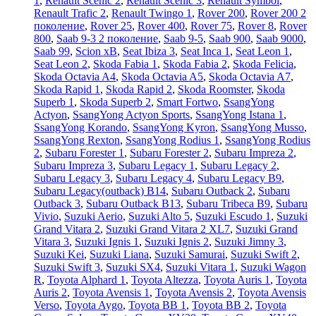
1
,
Renault Scenic 2
,
Renault Scenic 3
,
Renault Symbol
,
Renault Trafic 2
,
Renault Twingo 1
,
Rover 200
,
Rover 200 2
поколение
,
Rover 25
,
Rover 400
,
Rover 75
,
Rover 8
,
Rover
800
,
Saab 9-3 2 поколение
,
Saab 9-5
,
Saab 900
,
Saab 9000
,
Saab 99
,
Scion xB
,
Seat Ibiza 3
,
Seat Inca 1
,
Seat Leon 1
,
Seat Leon 2
,
Skoda Fabia 1
,
Skoda Fabia 2
,
Skoda Felicia
,
Skoda Octavia A4
,
Skoda Octavia A5
,
Skoda Octavia A7
,
Skoda Rapid 1
,
Skoda Rapid 2
,
Skoda Roomster
,
Skoda
Superb 1
,
Skoda Superb 2
,
Smart Fortwo
,
SsangYong
Actyon
,
SsangYong Actyon Sports
,
SsangYong Istana 1
,
SsangYong Korando
,
SsangYong Kyron
,
SsangYong Musso
,
SsangYong Rexton
,
SsangYong Rodius 1
,
SsangYong Rodius
2
,
Subaru Forester 1
,
Subaru Forester 2
,
Subaru Impreza 2
,
Subaru Impreza 3
,
Subaru Legacy 1
,
Subaru Legacy 2
,
Subaru Legacy 3
,
Subaru Legacy 4
,
Subaru Legacy B9
,
Subaru Legacy(outback) B14
,
Subaru Outback 2
,
Subaru
Outback 3
,
Subaru Outback B13
,
Subaru Tribeca B9
,
Subaru
Vivio
,
Suzuki Aerio
,
Suzuki Alto 5
,
Suzuki Escudo 1
,
Suzuki
Grand Vitara 2
,
Suzuki Grand Vitara 2 XL7
,
Suzuki Grand
Vitara 3
,
Suzuki Ignis 1
,
Suzuki Ignis 2
,
Suzuki Jimny 3
,
Suzuki Kei
,
Suzuki Liana
,
Suzuki Samurai
,
Suzuki Swift 2
,
Suzuki Swift 3
,
Suzuki SX4
,
Suzuki Vitara 1
,
Suzuki Wagon
R
,
Toyota Alphard 1
,
Toyota Altezza
,
Toyota Auris 1
,
Toyota
Auris 2
,
Toyota Avensis 1
,
Toyota Avensis 2
,
Toyota Avensis
Verso
,
Toyota Aygo
,
Toyota BB 1
,
Toyota BB 2
,
Toyota