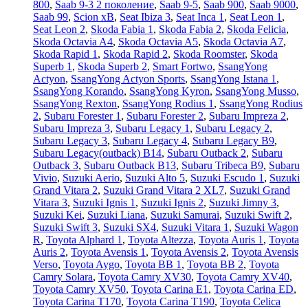
800
,
Saab 9-3 2 поколение
,
Saab 9-5
,
Saab 900
,
Saab 9000
,
Saab 99
,
Scion xB
,
Seat Ibiza 3
,
Seat Inca 1
,
Seat Leon 1
,
Seat Leon 2
,
Skoda Fabia 1
,
Skoda Fabia 2
,
Skoda Felicia
,
Skoda Octavia A4
,
Skoda Octavia A5
,
Skoda Octavia A7
,
Skoda Rapid 1
,
Skoda Rapid 2
,
Skoda Roomster
,
Skoda
Superb 1
,
Skoda Superb 2
,
Smart Fortwo
,
SsangYong
Actyon
,
SsangYong Actyon Sports
,
SsangYong Istana 1
,
SsangYong Korando
,
SsangYong Kyron
,
SsangYong Musso
,
SsangYong Rexton
,
SsangYong Rodius 1
,
SsangYong Rodius
2
,
Subaru Forester 1
,
Subaru Forester 2
,
Subaru Impreza 2
,
Subaru Impreza 3
,
Subaru Legacy 1
,
Subaru Legacy 2
,
Subaru Legacy 3
,
Subaru Legacy 4
,
Subaru Legacy B9
,
Subaru Legacy(outback) B14
,
Subaru Outback 2
,
Subaru
Outback 3
,
Subaru Outback B13
,
Subaru Tribeca B9
,
Subaru
Vivio
,
Suzuki Aerio
,
Suzuki Alto 5
,
Suzuki Escudo 1
,
Suzuki
Grand Vitara 2
,
Suzuki Grand Vitara 2 XL7
,
Suzuki Grand
Vitara 3
,
Suzuki Ignis 1
,
Suzuki Ignis 2
,
Suzuki Jimny 3
,
Suzuki Kei
,
Suzuki Liana
,
Suzuki Samurai
,
Suzuki Swift 2
,
Suzuki Swift 3
,
Suzuki SX4
,
Suzuki Vitara 1
,
Suzuki Wagon
R
,
Toyota Alphard 1
,
Toyota Altezza
,
Toyota Auris 1
,
Toyota
Auris 2
,
Toyota Avensis 1
,
Toyota Avensis 2
,
Toyota Avensis
Verso
,
Toyota Aygo
,
Toyota BB 1
,
Toyota BB 2
,
Toyota
Camry Solara
,
Toyota Camry XV30
,
Toyota Camry XV40
,
Toyota Camry XV50
,
Toyota Carina E1
,
Toyota Carina ED
,
Toyota Carina T170
,
Toyota Carina T190
,
Toyota Celica