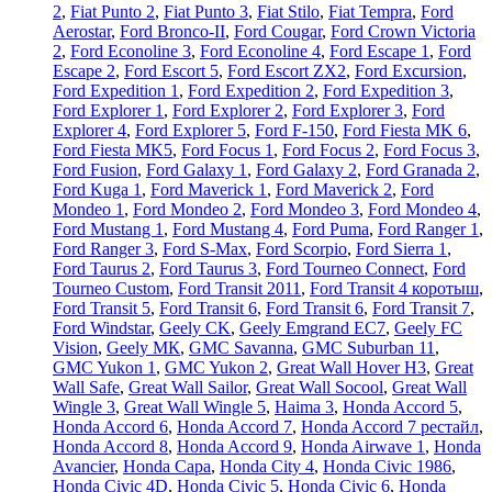
2
,
Fiat Punto 2
,
Fiat Punto 3
,
Fiat Stilo
,
Fiat Tempra
,
Ford
Aerostar
,
Ford Bronco-II
,
Ford Cougar
,
Ford Crown Victoria
2
,
Ford Econoline 3
,
Ford Econoline 4
,
Ford Escape 1
,
Ford
Escape 2
,
Ford Escort 5
,
Ford Escort ZX2
,
Ford Excursion
,
Ford Expedition 1
,
Ford Expedition 2
,
Ford Expedition 3
,
Ford Explorer 1
,
Ford Explorer 2
,
Ford Explorer 3
,
Ford
Explorer 4
,
Ford Explorer 5
,
Ford F-150
,
Ford Fiesta MK 6
,
Ford Fiesta MK5
,
Ford Focus 1
,
Ford Focus 2
,
Ford Focus 3
,
Ford Fusion
,
Ford Galaxy 1
,
Ford Galaxy 2
,
Ford Granada 2
,
Ford Kuga 1
,
Ford Maverick 1
,
Ford Maverick 2
,
Ford
Mondeo 1
,
Ford Mondeo 2
,
Ford Mondeo 3
,
Ford Mondeo 4
,
Ford Mustang 1
,
Ford Mustang 4
,
Ford Puma
,
Ford Ranger 1
,
Ford Ranger 3
,
Ford S-Max
,
Ford Scorpio
,
Ford Sierra 1
,
Ford Taurus 2
,
Ford Taurus 3
,
Ford Tourneo Connect
,
Ford
Tourneo Custom
,
Ford Transit 2011
,
Ford Transit 4 коротыш
,
Ford Transit 5
,
Ford Transit 6
,
Ford Transit 6
,
Ford Transit 7
,
Ford Windstar
,
Geely CK
,
Geely Emgrand EC7
,
Geely FC
Vision
,
Geely МК
,
GMC Savanna
,
GMC Suburban 11
,
GMC Yukon 1
,
GMC Yukon 2
,
Great Wall Hover H3
,
Great
Wall Safe
,
Great Wall Sailor
,
Great Wall Socool
,
Great Wall
Wingle 3
,
Great Wall Wingle 5
,
Haima 3
,
Honda Accord 5
,
Honda Accord 6
,
Honda Accord 7
,
Honda Accord 7 рестайл
,
Honda Accord 8
,
Honda Accord 9
,
Honda Airwave 1
,
Honda
Avancier
,
Honda Capa
,
Honda City 4
,
Honda Civic 1986
,
Honda Civic 4D
,
Honda Civic 5
,
Honda Civic 6
,
Honda