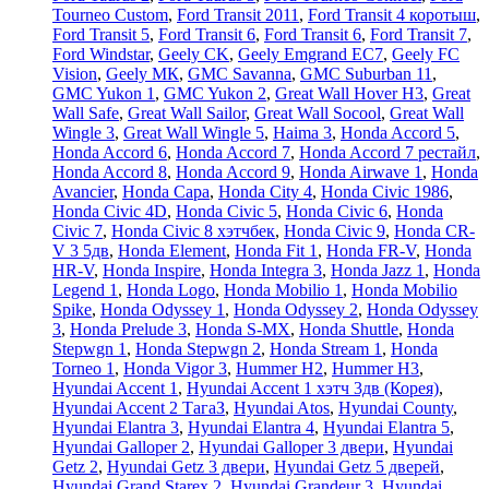
Tourneo Custom
,
Ford Transit 2011
,
Ford Transit 4 коротыш
,
Ford Transit 5
,
Ford Transit 6
,
Ford Transit 6
,
Ford Transit 7
,
Ford Windstar
,
Geely CK
,
Geely Emgrand EC7
,
Geely FC
Vision
,
Geely МК
,
GMC Savanna
,
GMC Suburban 11
,
GMC Yukon 1
,
GMC Yukon 2
,
Great Wall Hover H3
,
Great
Wall Safe
,
Great Wall Sailor
,
Great Wall Socool
,
Great Wall
Wingle 3
,
Great Wall Wingle 5
,
Haima 3
,
Honda Accord 5
,
Honda Accord 6
,
Honda Accord 7
,
Honda Accord 7 рестайл
,
Honda Accord 8
,
Honda Accord 9
,
Honda Airwave 1
,
Honda
Avancier
,
Honda Capa
,
Honda City 4
,
Honda Civic 1986
,
Honda Civic 4D
,
Honda Civic 5
,
Honda Civic 6
,
Honda
Civic 7
,
Honda Civic 8 хэтчбек
,
Honda Civic 9
,
Honda CR-
V 3 5дв
,
Honda Element
,
Honda Fit 1
,
Honda FR-V
,
Honda
HR-V
,
Honda Inspire
,
Honda Integra 3
,
Honda Jazz 1
,
Honda
Legend 1
,
Honda Logo
,
Honda Mobilio 1
,
Honda Mobilio
Spike
,
Honda Odyssey 1
,
Honda Odyssey 2
,
Honda Odyssey
3
,
Honda Prelude 3
,
Honda S-MX
,
Honda Shuttle
,
Honda
Stepwgn 1
,
Honda Stepwgn 2
,
Honda Stream 1
,
Honda
Torneo 1
,
Honda Vigor 3
,
Hummer H2
,
Hummer H3
,
Hyundai Accent 1
,
Hyundai Accent 1 хэтч 3дв (Корея)
,
Hyundai Accent 2 ТагаЗ
,
Hyundai Atos
,
Hyundai County
,
Hyundai Elantra 3
,
Hyundai Elantra 4
,
Hyundai Elantra 5
,
Hyundai Galloper 2
,
Hyundai Galloper 3 двери
,
Hyundai
Getz 2
,
Hyundai Getz 3 двери
,
Hyundai Getz 5 дверей
,
Hyundai Grand Starex 2
,
Hyundai Grandeur 3
,
Hyundai