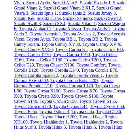
Vivio
,
Suzuki Aerio
,
Suzuki Alto 5
,
Suzuki Escudo 1
,
Suzuki
Grand Vitara 2
,
Suzuki Grand Vitara 2 XL7
,
Suzuki Grand
Vitara 3
,
Suzuki Ignis 1
,
Suzuki Ignis 2
,
Suzuki Jimny 3
,
Suzuki Kei
,
Suzuki Liana
,
Suzuki Samurai
,
Suzuki Swift 2
,
Suzuki Swift 3
,
Suzuki SX4
,
Suzuki Vitara 1
,
Suzuki Wagon
R
,
Toyota Alphard 1
,
Toyota Altezza
,
Toyota Auris 1
,
Toyota
Auris 2
,
Toyota Avensis 1
,
Toyota Avensis 2
,
Toyota Avensis
Verso
,
Toyota Aygo
,
Toyota BB 1
,
Toyota BB 2
,
Toyota
Camry Solara
,
Toyota Camry XV30
,
Toyota Camry XV40
,
Toyota Camry XV50
,
Toyota Carina E1
,
Toyota Carina ED
,
Toyota Carina T170
,
Toyota Carina T190
,
Toyota Celica
T160
,
Toyota Celica T180
,
Toyota Celica T200
,
Toyota
Celica T23
,
Toyota Chaser X100
,
Toyota Comfort
,
Toyota
Corolla E120
,
Toyota Corolla E140
,
Toyota Corolla E70
,
Toyota Corolla Spacio 2
,
Toyota Corolla Verso 1
,
Toyota
Corona Exiv st202
,
Toyota Corona Exiv st203
,
Toyota
Corona Premio T210
,
Toyota Corona T170
,
Toyota Corsa
L50
,
Toyota Cresta X100
,
Toyota Cresta X70
,
Toyota Cresta
X80
,
Toyota Cresta X90
,
Toyota Crown S130
,
Toyota
Crown S140
,
Toyota Crown S150
,
Toyota Crown S155
,
Toyota Crown S170
,
Toyota Cynos L44
,
Toyota Cynos L54
,
Toyota Echo
,
Toyota Estima 3
,
Toyota Gaia
,
Toyota GT86
,
Toyota Hiace
,
Toyota Hiace H200
,
Toyota Hiace Regius
XH100
,
Toyota Highlander 1
,
Toyota Highlander 2
,
Toyota
Hilus Surf 3
,
Toyota Hilux 5
,
Toyota Hilux 6
,
Toyota Hilux