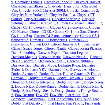
9
,
Chevrolet Tahoe 1
,
Chevrolet Tahoe 2
,
Chevrolet Tracker
,
Chevrolet TrailBlazer 1
,
Chevrolet Trans Sport
,
Chevrolet
Van
,
Chrysler 300C
,
Chrysler 300M
,
Chrysler Concorde 2
,
Chrysler New Yorker 13
,
Chrysler Pacifica
,
Chrysler PT
Cruiser
,
Chrysler Saratoga
,
Chrysler Sebring 2
,
Chrysler
Sebring 3
,
Citroen Berlingo 1
,
Citroen C-Crosser
,
Citroen C2
,
Citroen C3 1 поколения
,
Citroen C3 2 поколения
,
Citroen
C3 Picasso
,
Citroen C3 ЗК
,
Citroen C4 1 пок 3дв
,
Citroen
C4 1 пок 5дв
,
Citroen C4 2 поколение рест
,
Citroen C5 1
поколение
,
Citroen C5 2 поколения
,
Citroen C8 1
поколения
,
Citroen DS3
,
Citroen Jumper 1
,
Citroen Jumpy
,
Citroen Space Tourer
,
Citroen Xantia
,
Citroen Xsara Picasso
,
Dadi Smoothing
,
Daewoo Espero
,
Daewoo Leganza
,
Daewoo Magnus
,
Daewoo Matiz
,
Daewoo Nexia 1
,
Daewoo
Nexia 1 рестайл
,
Daewoo Nubira 1
,
Daewoo Nubira 2
,
Daewoo Tico
,
Daihatsu Move
,
Daihatsu Pyzar
,
Daihatsu
Terios 1
,
Daihatsu YRV
,
Datsun 240Z
,
Derways Antelope
,
Dodge Avenger 2
,
Dodge Caliber
,
Dodge Caravan 2
,
Dodge
Caravan 3
,
Dodge Caravan 4
,
Dodge Caravan 5
,
Dodge
Durango 1
,
Dodge Interpid 2
,
Dodge Journeo 1
,
Dodge Neon
2
,
Dodge Nitro
,
Dodge Ram 2
,
Dodge Ram 3
,
Dodge Ram 4
,
Dodge Spirit
,
Dodge Stealth
,
Dodge Stratus 1
,
Dodge Stratus
2
,
Faw Besturn
,
Faw V5
,
Faw Vita
,
Fiat Albea
,
Fiat
Barchetta
,
Fiat Bravo 1
,
Fiat Cinquecento
,
Fiat Coupe
,
Fiat
Doblo
,
Fiat Ducato 244
,
Fiat Marea
,
Fiat Palio 1
,
Fiat Panda