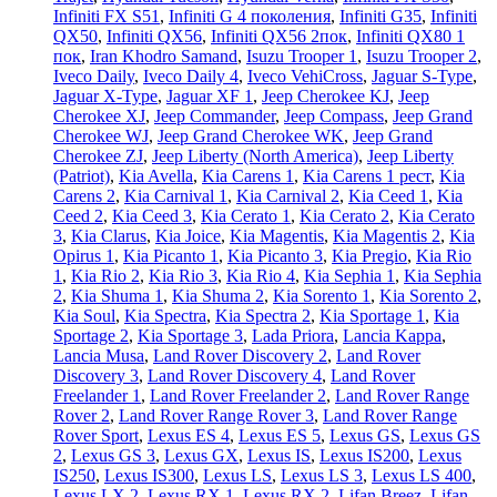
Infiniti FX S51
,
Infiniti G 4 поколения
,
Infiniti G35
,
Infiniti
QX50
,
Infiniti QX56
,
Infiniti QX56 2пок
,
Infiniti QX80 1
пок
,
Iran Khodro Samand
,
Isuzu Trooper 1
,
Isuzu Trooper 2
,
Iveco Daily
,
Iveco Daily 4
,
Iveco VehiCross
,
Jaguar S-Type
,
Jaguar X-Type
,
Jaguar XF 1
,
Jeep Cherokee KJ
,
Jeep
Cherokee XJ
,
Jeep Commander
,
Jeep Compass
,
Jeep Grand
Cherokee WJ
,
Jeep Grand Cherokee WK
,
Jeep Grand
Cherokee ZJ
,
Jeep Liberty (North America)
,
Jeep Liberty
(Patriot)
,
Kia Avella
,
Kia Carens 1
,
Kia Carens 1 рест
,
Kia
Carens 2
,
Kia Carnival 1
,
Kia Carnival 2
,
Kia Ceed 1
,
Kia
Ceed 2
,
Kia Ceed 3
,
Kia Cerato 1
,
Kia Cerato 2
,
Kia Cerato
3
,
Kia Clarus
,
Kia Joice
,
Kia Magentis
,
Kia Magentis 2
,
Kia
Opirus 1
,
Kia Picanto 1
,
Kia Picanto 3
,
Kia Pregio
,
Kia Rio
1
,
Kia Rio 2
,
Kia Rio 3
,
Kia Rio 4
,
Kia Sephia 1
,
Kia Sephia
2
,
Kia Shuma 1
,
Kia Shuma 2
,
Kia Sorento 1
,
Kia Sorento 2
,
Kia Soul
,
Kia Spectra
,
Kia Spectra 2
,
Kia Sportage 1
,
Kia
Sportage 2
,
Kia Sportage 3
,
Lada Priora
,
Lancia Kappa
,
Lancia Musa
,
Land Rover Discovery 2
,
Land Rover
Discovery 3
,
Land Rover Discovery 4
,
Land Rover
Freelander 1
,
Land Rover Freelander 2
,
Land Rover Range
Rover 2
,
Land Rover Range Rover 3
,
Land Rover Range
Rover Sport
,
Lexus ES 4
,
Lexus ES 5
,
Lexus GS
,
Lexus GS
2
,
Lexus GS 3
,
Lexus GX
,
Lexus IS
,
Lexus IS200
,
Lexus
IS250
,
Lexus IS300
,
Lexus LS
,
Lexus LS 3
,
Lexus LS 400
,
Lexus LX 2
,
Lexus RX 1
,
Lexus RX 2
,
Lifan Breez
,
Lifan