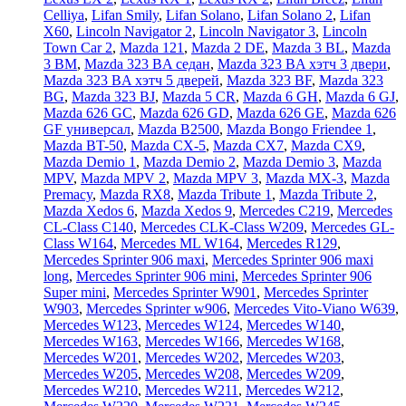
Celliya
,
Lifan Smily
,
Lifan Solano
,
Lifan Solano 2
,
Lifan
X60
,
Lincoln Navigator 2
,
Lincoln Navigator 3
,
Lincoln
Town Car 2
,
Mazda 121
,
Mazda 2 DE
,
Mazda 3 BL
,
Mazda
3 BM
,
Mazda 323 BA седан
,
Mazda 323 BA хэтч 3 двери
,
Mazda 323 BA хэтч 5 дверей
,
Mazda 323 BF
,
Mazda 323
BG
,
Mazda 323 BJ
,
Mazda 5 CR
,
Mazda 6 GH
,
Mazda 6 GJ
,
Mazda 626 GC
,
Mazda 626 GD
,
Mazda 626 GE
,
Mazda 626
GF универсал
,
Mazda B2500
,
Mazda Bongo Friendee 1
,
Mazda BT-50
,
Mazda CX-5
,
Mazda CX7
,
Mazda CX9
,
Mazda Demio 1
,
Mazda Demio 2
,
Mazda Demio 3
,
Mazda
MPV
,
Mazda MPV 2
,
Mazda MPV 3
,
Mazda MX-3
,
Mazda
Premacy
,
Mazda RX8
,
Mazda Tribute 1
,
Mazda Tribute 2
,
Mazda Xedos 6
,
Mazda Xedos 9
,
Mercedes C219
,
Mercedes
CL-Class C140
,
Mercedes CLK-Class W209
,
Mercedes GL-
Class W164
,
Mercedes ML W164
,
Mercedes R129
,
Mercedes Sprinter 906 maxi
,
Mercedes Sprinter 906 maxi
long
,
Mercedes Sprinter 906 mini
,
Mercedes Sprinter 906
Super mini
,
Mercedes Sprinter W901
,
Mercedes Sprinter
W903
,
Mercedes Sprinter w906
,
Mercedes Vito-Viano W639
,
Mercedes W123
,
Mercedes W124
,
Mercedes W140
,
Mercedes W163
,
Mercedes W166
,
Mercedes W168
,
Mercedes W201
,
Mercedes W202
,
Mercedes W203
,
Mercedes W205
,
Mercedes W208
,
Mercedes W209
,
Mercedes W210
,
Mercedes W211
,
Mercedes W212
,