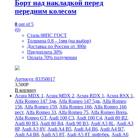
Борт над накладкой перед
передним колесом
0
out of 5
(0)
Сталь 08ПС ГОСТ
Толщина 0.8 – 1мм (на выбор)
Доставка по России от 300р
Предоплата 30%
Оплата 70% получении
Артикул: 83350017
3,500
Р
В корзину
Acura MDX 1
,
Acura MDX 2
,
Acura RDX 1
,
Acura RSX 1
,
Alfa Romeo 147 3дв
,
Alfa Romeo 147 5дв
,
Alfa Romeo
156
,
Alfa Romeo 159
,
Alfa Romeo 166
,
Alfa Romeo 166
рест
,
Alfa Romeo 33
,
Alfa Romeo 75
,
Alfa Romeo Brera
,
Alfa Romeo GT
,
Audi 100 C3
,
Audi 100 C4
,
Audi 80 B2
,
Audi 80 B3
,
Audi 80 B4
,
Audi 90 B3
,
Audi A3 8L
,
Audi A3
8P
,
Audi A3 8V
,
Audi A4 B5
,
Audi A4 B6
,
Audi A4 B7
,
Audi A4 B8
,
Audi A5 8T
,
Audi A5 8T лифтбек
,
Audi A6