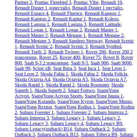
Partner 2
,
Pontiac Fierebird 3
,
Pontiac Vibe
,
Renault 19
,
Renault Duster 1 дорестайл
,
Renault Duster 1 рестайл
,
Renault Espace 4
,
Renault Fluence
,
Renault Kangoo 1
,
Renault Kangoo 2
,
Renault Kaptur 1
,
Renault Koleos
,
Renault Laguna 1
,
Renault Laguna 3
,
Renault Latitude
,
Renault Logan 1
,
Renault Logan 2
,
Renault Master 1
,
Renault Master 2
,
Renault Megane 1
,
Renault Megane 2
,
Renault Megane 3
,
Renault Sandero Stepway
,
Renault Scenic
1
,
Renault Scenic 2
,
Renault Scenic 3
,
Renault Symbol
,
Renault Trafic 2
,
Renault Twingo 1
,
Rover 200
,
Rover 200 2
поколение
,
Rover 25
,
Rover 400
,
Rover 75
,
Rover 8
,
Rover
800
,
Saab 9-3 2 поколение
,
Saab 9-5
,
Saab 900
,
Saab 9000
,
Saab 99
,
Scion xB
,
Seat Ibiza 3
,
Seat Inca 1
,
Seat Leon 1
,
Seat Leon 2
,
Skoda Fabia 1
,
Skoda Fabia 2
,
Skoda Felicia
,
Skoda Octavia A4
,
Skoda Octavia A5
,
Skoda Octavia A7
,
Skoda Rapid 1
,
Skoda Rapid 2
,
Skoda Roomster
,
Skoda
Superb 1
,
Skoda Superb 2
,
Smart Fortwo
,
SsangYong
Actyon
,
SsangYong Actyon Sports
,
SsangYong Istana 1
,
SsangYong Korando
,
SsangYong Kyron
,
SsangYong Musso
,
SsangYong Rexton
,
SsangYong Rodius 1
,
SsangYong Rodius
2
,
Subaru Forester 1
,
Subaru Forester 2
,
Subaru Impreza 2
,
Subaru Impreza 3
,
Subaru Legacy 1
,
Subaru Legacy 2
,
Subaru Legacy 3
,
Subaru Legacy 4
,
Subaru Legacy B9
,
Subaru Legacy(outback) B14
,
Subaru Outback 2
,
Subaru
Outback 3
,
Subaru Outback B13
,
Subaru Tribeca B9
,
Subaru