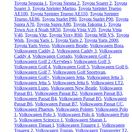
Toyota Sequoia 1
,
Toyota Sienna 2
,
Toyota Soarer 2
,
Toyota
Soarer 3
,
Toyota Sprinter Marino
,
Toyota Sprinter Trueno
AE100
,
Toyota Sprinter Trueno AE110
,
Toyota Sprinter
Trueno AE86
,
Toyota Starlet P80
,
Toyota Starlet P90
,
Toyota
Supra A70
,
Toyota Supra A80
,
Toyota Takoma 1
,
Toyota
Town Ace 4 Noah SR50
,
Toyota Vista V20
,
Toyota Vista
V40
,
Toyota Vitz
,
Toyota Voxy R60
,
Toyota Will VS
,
Toyota
Wish
,
Toyota Yaris 1
,
Toyota Yaris 2
,
Toyota Yaris 2000
,
Toyota Yaris Verso
,
Volkswagen Beatle
,
Volkswagen Bora
,
Volkswagen Caddy 2
,
Volkswagen Caddy 3
,
Volkswagen
Caddy 4
,
Volkswagen Corrado
,
Volkswagen Golf 1
,
Volkswagen Golf 2 (Хетчбек)
,
Volkswagen Golf 3
,
Volkswagen Golf 4
,
Volkswagen Golf 5
,
Volkswagen Golf 6
,
Volkswagen Golf 7
,
Volkswagen Golf Sportsvan
,
Volkswagen Golf+
,
Volkswagen Jetta
,
Volkswagen Jetta 3
,
Volkswagen Jetta 5
,
Volkswagen Jetta 6
,
Volkswagen LT2
,
Volkswagen Lupo
,
Volkswagen New Beatle
,
Volkswagen
Passat B1
,
Volkswagen Passat B2
,
Volkswagen Passat B3
,
Volkswagen Passat B4
,
Volkswagen Passat B5
,
Volkswagen
Passat B6
,
Volkswagen Passat B7
,
Volkswagen Passat CC
,
Volkswagen Phaeton
,
Volkswagen Pointer
,
Volkswagen Polo
1
,
Volkswagen Polo 3
,
Volkswagen Polo 4
,
Volkswagen Polo
5
,
Volkswagen Scirocco 1
,
Volkswagen Sharan 1
,
Volkswagen Tiguan I
,
Volkswagen Touareg 1
,
Volkswagen
Touareg 2
,
Volkswagen Touran
,
Volkswagen Transporter T2
,