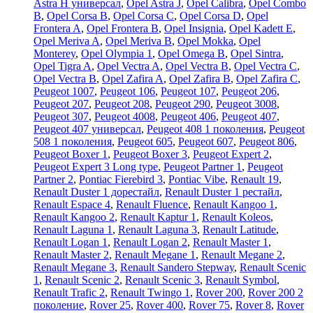
Astra H универсал
,
Opel Astra J
,
Opel Calibra
,
Opel Combo
B
,
Opel Corsa B
,
Opel Corsa C
,
Opel Corsa D
,
Opel
Frontera A
,
Opel Frontera B
,
Opel Insignia
,
Opel Kadett E
,
Opel Meriva A
,
Opel Meriva B
,
Opel Mokka
,
Opel
Monterey
,
Opel Olympia 1
,
Opel Omega B
,
Opel Sintra
,
Opel Tigra A
,
Opel Vectra A
,
Opel Vectra B
,
Opel Vectra C
,
Opel Vectra В
,
Opel Zafira A
,
Opel Zafira B
,
Opel Zafira C
,
Peugeot 1007
,
Peugeot 106
,
Peugeot 107
,
Peugeot 206
,
Peugeot 207
,
Peugeot 208
,
Peugeot 290
,
Peugeot 3008
,
Peugeot 307
,
Peugeot 4008
,
Peugeot 406
,
Peugeot 407
,
Peugeot 407 универсал
,
Peugeot 408 1 поколения
,
Peugeot
508 1 поколения
,
Peugeot 605
,
Peugeot 607
,
Peugeot 806
,
Peugeot Boxer 1
,
Peugeot Boxer 3
,
Peugeot Expert 2
,
Peugeot Expert 3 Long type
,
Peugeot Partner 1
,
Peugeot
Partner 2
,
Pontiac Fierebird 3
,
Pontiac Vibe
,
Renault 19
,
Renault Duster 1 дорестайл
,
Renault Duster 1 рестайл
,
Renault Espace 4
,
Renault Fluence
,
Renault Kangoo 1
,
Renault Kangoo 2
,
Renault Kaptur 1
,
Renault Koleos
,
Renault Laguna 1
,
Renault Laguna 3
,
Renault Latitude
,
Renault Logan 1
,
Renault Logan 2
,
Renault Master 1
,
Renault Master 2
,
Renault Megane 1
,
Renault Megane 2
,
Renault Megane 3
,
Renault Sandero Stepway
,
Renault Scenic
1
,
Renault Scenic 2
,
Renault Scenic 3
,
Renault Symbol
,
Renault Trafic 2
,
Renault Twingo 1
,
Rover 200
,
Rover 200 2
поколение
,
Rover 25
,
Rover 400
,
Rover 75
,
Rover 8
,
Rover