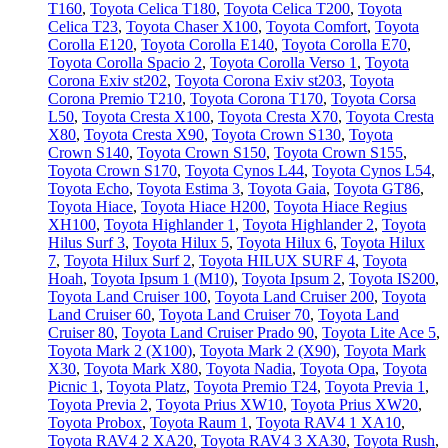
T160
,
Toyota Celica T180
,
Toyota Celica T200
,
Toyota
Celica T23
,
Toyota Chaser X100
,
Toyota Comfort
,
Toyota
Corolla E120
,
Toyota Corolla E140
,
Toyota Corolla E70
,
Toyota Corolla Spacio 2
,
Toyota Corolla Verso 1
,
Toyota
Corona Exiv st202
,
Toyota Corona Exiv st203
,
Toyota
Corona Premio T210
,
Toyota Corona T170
,
Toyota Corsa
L50
,
Toyota Cresta X100
,
Toyota Cresta X70
,
Toyota Cresta
X80
,
Toyota Cresta X90
,
Toyota Crown S130
,
Toyota
Crown S140
,
Toyota Crown S150
,
Toyota Crown S155
,
Toyota Crown S170
,
Toyota Cynos L44
,
Toyota Cynos L54
,
Toyota Echo
,
Toyota Estima 3
,
Toyota Gaia
,
Toyota GT86
,
Toyota Hiace
,
Toyota Hiace H200
,
Toyota Hiace Regius
XH100
,
Toyota Highlander 1
,
Toyota Highlander 2
,
Toyota
Hilus Surf 3
,
Toyota Hilux 5
,
Toyota Hilux 6
,
Toyota Hilux
7
,
Toyota Hilux Surf 2
,
Toyota HILUX SURF 4
,
Toyota
Hoah
,
Toyota Ipsum 1 (М10)
,
Toyota Ipsum 2
,
Toyota IS200
,
Toyota Land Cruiser 100
,
Toyota Land Cruiser 200
,
Toyota
Land Cruiser 60
,
Toyota Land Cruiser 70
,
Toyota Land
Cruiser 80
,
Toyota Land Cruiser Prado 90
,
Toyota Lite Ace 5
,
Toyota Mark 2 (Х100)
,
Toyota Mark 2 (Х90)
,
Toyota Mark
X30
,
Toyota Mark X80
,
Toyota Nadia
,
Toyota Opa
,
Toyota
Picnic 1
,
Toyota Platz
,
Toyota Premio T24
,
Toyota Previa 1
,
Toyota Previa 2
,
Toyota Prius XW10
,
Toyota Prius XW20
,
Toyota Probox
,
Toyota Raum 1
,
Toyota RAV4 1 XA10
,
Toyota RAV4 2 XA20
,
Toyota RAV4 3 XA30
,
Toyota Rush
,