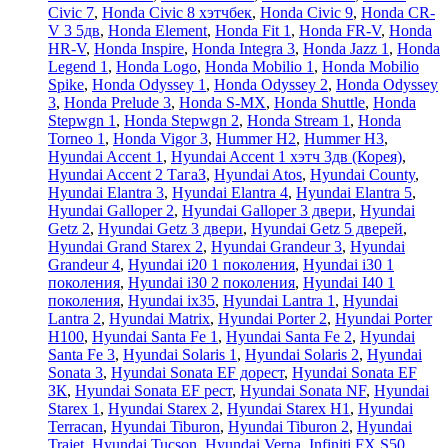
Civic 7
,
Honda Civic 8 хэтчбек
,
Honda Civic 9
,
Honda CR-
V 3 5дв
,
Honda Element
,
Honda Fit 1
,
Honda FR-V
,
Honda
HR-V
,
Honda Inspire
,
Honda Integra 3
,
Honda Jazz 1
,
Honda
Legend 1
,
Honda Logo
,
Honda Mobilio 1
,
Honda Mobilio
Spike
,
Honda Odyssey 1
,
Honda Odyssey 2
,
Honda Odyssey
3
,
Honda Prelude 3
,
Honda S-MX
,
Honda Shuttle
,
Honda
Stepwgn 1
,
Honda Stepwgn 2
,
Honda Stream 1
,
Honda
Torneo 1
,
Honda Vigor 3
,
Hummer H2
,
Hummer H3
,
Hyundai Accent 1
,
Hyundai Accent 1 хэтч 3дв (Корея)
,
Hyundai Accent 2 ТагаЗ
,
Hyundai Atos
,
Hyundai County
,
Hyundai Elantra 3
,
Hyundai Elantra 4
,
Hyundai Elantra 5
,
Hyundai Galloper 2
,
Hyundai Galloper 3 двери
,
Hyundai
Getz 2
,
Hyundai Getz 3 двери
,
Hyundai Getz 5 дверей
,
Hyundai Grand Starex 2
,
Hyundai Grandeur 3
,
Hyundai
Grandeur 4
,
Hyundai i20 1 поколения
,
Hyundai i30 1
поколения
,
Hyundai i30 2 поколения
,
Hyundai I40 1
поколения
,
Hyundai ix35
,
Hyundai Lantra 1
,
Hyundai
Lantra 2
,
Hyundai Matrix
,
Hyundai Porter 2
,
Hyundai Porter
H100
,
Hyundai Santa Fe 1
,
Hyundai Santa Fe 2
,
Hyundai
Santa Fe 3
,
Hyundai Solaris 1
,
Hyundai Solaris 2
,
Hyundai
Sonata 3
,
Hyundai Sonata EF дорест
,
Hyundai Sonata EF
ЗК
,
Hyundai Sonata EF рест
,
Hyundai Sonata NF
,
Hyundai
Starex 1
,
Hyundai Starex 2
,
Hyundai Starex H1
,
Hyundai
Terracan
,
Hyundai Tiburon
,
Hyundai Tiburon 2
,
Hyundai
Trajet
,
Hyundai Tucson
,
Hyundai Verna
,
Infiniti FX S50
,