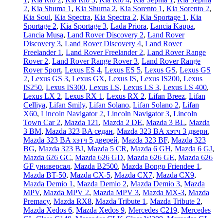
2
,
Kia Shuma 1
,
Kia Shuma 2
,
Kia Sorento 1
,
Kia Sorento 2
,
Kia Soul
,
Kia Spectra
,
Kia Spectra 2
,
Kia Sportage 1
,
Kia
Sportage 2
,
Kia Sportage 3
,
Lada Priora
,
Lancia Kappa
,
Lancia Musa
,
Land Rover Discovery 2
,
Land Rover
Discovery 3
,
Land Rover Discovery 4
,
Land Rover
Freelander 1
,
Land Rover Freelander 2
,
Land Rover Range
Rover 2
,
Land Rover Range Rover 3
,
Land Rover Range
Rover Sport
,
Lexus ES 4
,
Lexus ES 5
,
Lexus GS
,
Lexus GS
2
,
Lexus GS 3
,
Lexus GX
,
Lexus IS
,
Lexus IS200
,
Lexus
IS250
,
Lexus IS300
,
Lexus LS
,
Lexus LS 3
,
Lexus LS 400
,
Lexus LX 2
,
Lexus RX 1
,
Lexus RX 2
,
Lifan Breez
,
Lifan
Celliya
,
Lifan Smily
,
Lifan Solano
,
Lifan Solano 2
,
Lifan
X60
,
Lincoln Navigator 2
,
Lincoln Navigator 3
,
Lincoln
Town Car 2
,
Mazda 121
,
Mazda 2 DE
,
Mazda 3 BL
,
Mazda
3 BM
,
Mazda 323 BA седан
,
Mazda 323 BA хэтч 3 двери
,
Mazda 323 BA хэтч 5 дверей
,
Mazda 323 BF
,
Mazda 323
BG
,
Mazda 323 BJ
,
Mazda 5 CR
,
Mazda 6 GH
,
Mazda 6 GJ
,
Mazda 626 GC
,
Mazda 626 GD
,
Mazda 626 GE
,
Mazda 626
GF универсал
,
Mazda B2500
,
Mazda Bongo Friendee 1
,
Mazda BT-50
,
Mazda CX-5
,
Mazda CX7
,
Mazda CX9
,
Mazda Demio 1
,
Mazda Demio 2
,
Mazda Demio 3
,
Mazda
MPV
,
Mazda MPV 2
,
Mazda MPV 3
,
Mazda MX-3
,
Mazda
Premacy
,
Mazda RX8
,
Mazda Tribute 1
,
Mazda Tribute 2
,
Mazda Xedos 6
,
Mazda Xedos 9
,
Mercedes C219
,
Mercedes