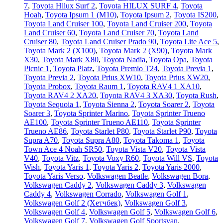
7
,
Toyota Hilux Surf 2
,
Toyota HILUX SURF 4
,
Toyota
Hoah
,
Toyota Ipsum 1 (М10)
,
Toyota Ipsum 2
,
Toyota IS200
,
Toyota Land Cruiser 100
,
Toyota Land Cruiser 200
,
Toyota
Land Cruiser 60
,
Toyota Land Cruiser 70
,
Toyota Land
Cruiser 80
,
Toyota Land Cruiser Prado 90
,
Toyota Lite Ace 5
,
Toyota Mark 2 (Х100)
,
Toyota Mark 2 (Х90)
,
Toyota Mark
X30
,
Toyota Mark X80
,
Toyota Nadia
,
Toyota Opa
,
Toyota
Picnic 1
,
Toyota Platz
,
Toyota Premio T24
,
Toyota Previa 1
,
Toyota Previa 2
,
Toyota Prius XW10
,
Toyota Prius XW20
,
Toyota Probox
,
Toyota Raum 1
,
Toyota RAV4 1 XA10
,
Toyota RAV4 2 XA20
,
Toyota RAV4 3 XA30
,
Toyota Rush
,
Toyota Sequoia 1
,
Toyota Sienna 2
,
Toyota Soarer 2
,
Toyota
Soarer 3
,
Toyota Sprinter Marino
,
Toyota Sprinter Trueno
AE100
,
Toyota Sprinter Trueno AE110
,
Toyota Sprinter
Trueno AE86
,
Toyota Starlet P80
,
Toyota Starlet P90
,
Toyota
Supra A70
,
Toyota Supra A80
,
Toyota Takoma 1
,
Toyota
Town Ace 4 Noah SR50
,
Toyota Vista V20
,
Toyota Vista
V40
,
Toyota Vitz
,
Toyota Voxy R60
,
Toyota Will VS
,
Toyota
Wish
,
Toyota Yaris 1
,
Toyota Yaris 2
,
Toyota Yaris 2000
,
Toyota Yaris Verso
,
Volkswagen Beatle
,
Volkswagen Bora
,
Volkswagen Caddy 2
,
Volkswagen Caddy 3
,
Volkswagen
Caddy 4
,
Volkswagen Corrado
,
Volkswagen Golf 1
,
Volkswagen Golf 2 (Хетчбек)
,
Volkswagen Golf 3
,
Volkswagen Golf 4
,
Volkswagen Golf 5
,
Volkswagen Golf 6
,
Volkswagen Golf 7
,
Volkswagen Golf Sportsvan
,