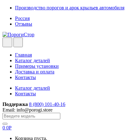
Skip
Skip
Производство порогов и арок крыльев автомобиля
to
to
Россия
navigation
content
Отзывы
Главная
Каталог деталей
Примеры установки
Доставка и оплата
Контакты
Каталог деталей
Контакты
Поддержка
8 (800) 101-40-16
Email: info@porogi.store
Search
for:
0
0
Р
Корзина пуста.