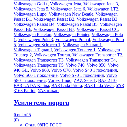
Volkswagen Golf+
,
Volkswagen Jetta
,
Volkswagen Jetta 3
,
Volkswagen Jetta 5
,
Volkswagen Jetta 6
,
Volkswagen LT2
,
Volkswagen Lupo
,
Volkswagen New Beatle
,
Volkswagen
Passat B1
,
Volkswagen Passat B2
,
Volkswagen Passat B3
,
Volkswagen Passat B4
,
Volkswagen Passat B5
,
Volkswagen
Passat B6
,
Volkswagen Passat B7
,
Volkswagen Passat CC
,
Volkswagen Phaeton
,
Volkswagen Pointer
,
Volkswagen Polo
1
,
Volkswagen Polo 3
,
Volkswagen Polo 4
,
Volkswagen Polo
5
,
Volkswagen Scirocco 1
,
Volkswagen Sharan 1
,
Volkswagen Tiguan I
,
Volkswagen Touareg 1
,
Volkswagen
Touareg 2
,
Volkswagen Touran
,
Volkswagen Transporter T2
,
Volkswagen Transporter T3
,
Volkswagen Transporter T4
,
Volkswagen Transporter T5
,
Volvo 740
,
Volvo 850
,
Volvo
940 GL
,
Volvo 960
,
Volvo C70
,
Volvo S40 1 поколения
,
Volvo S60 1 поколение
,
Volvo S70 1 поколения
,
Volvo
S80 1 поколения
,
Vortex Tingo
,
ZAZ Sens 1
,
ВАЗ 2110
,
ВАЗ LADA Kalina
,
ВАЗ Lada Priora
,
ВАЗ Lada Vesta
,
УАЗ
3163 Patriot
,
УАЗ пикап
Усилитель порога
0
out of 5
(0)
Сталь 08ПС ГОСТ