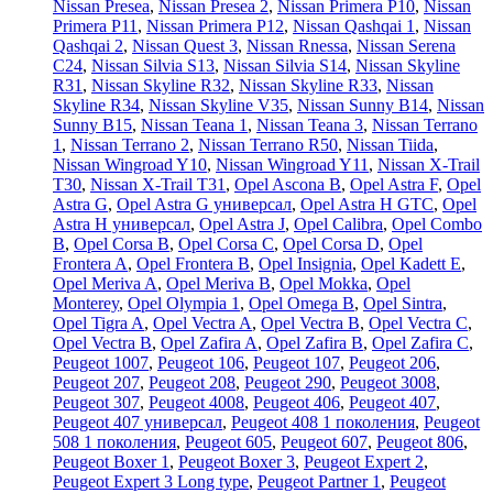
Nissan Presea
,
Nissan Presea 2
,
Nissan Primera P10
,
Nissan
Primera P11
,
Nissan Primera P12
,
Nissan Qashqai 1
,
Nissan
Qashqai 2
,
Nissan Quest 3
,
Nissan Rnessa
,
Nissan Serena
C24
,
Nissan Silvia S13
,
Nissan Silvia S14
,
Nissan Skyline
R31
,
Nissan Skyline R32
,
Nissan Skyline R33
,
Nissan
Skyline R34
,
Nissan Skyline V35
,
Nissan Sunny B14
,
Nissan
Sunny B15
,
Nissan Teana 1
,
Nissan Teana 3
,
Nissan Terrano
1
,
Nissan Terrano 2
,
Nissan Terrano R50
,
Nissan Tiida
,
Nissan Wingroad Y10
,
Nissan Wingroad Y11
,
Nissan X-Trail
T30
,
Nissan X-Trail T31
,
Opel Ascona B
,
Opel Astra F
,
Opel
Astra G
,
Opel Astra G универсал
,
Opel Astra H GTC
,
Opel
Astra H универсал
,
Opel Astra J
,
Opel Calibra
,
Opel Combo
B
,
Opel Corsa B
,
Opel Corsa C
,
Opel Corsa D
,
Opel
Frontera A
,
Opel Frontera B
,
Opel Insignia
,
Opel Kadett E
,
Opel Meriva A
,
Opel Meriva B
,
Opel Mokka
,
Opel
Monterey
,
Opel Olympia 1
,
Opel Omega B
,
Opel Sintra
,
Opel Tigra A
,
Opel Vectra A
,
Opel Vectra B
,
Opel Vectra C
,
Opel Vectra В
,
Opel Zafira A
,
Opel Zafira B
,
Opel Zafira C
,
Peugeot 1007
,
Peugeot 106
,
Peugeot 107
,
Peugeot 206
,
Peugeot 207
,
Peugeot 208
,
Peugeot 290
,
Peugeot 3008
,
Peugeot 307
,
Peugeot 4008
,
Peugeot 406
,
Peugeot 407
,
Peugeot 407 универсал
,
Peugeot 408 1 поколения
,
Peugeot
508 1 поколения
,
Peugeot 605
,
Peugeot 607
,
Peugeot 806
,
Peugeot Boxer 1
,
Peugeot Boxer 3
,
Peugeot Expert 2
,
Peugeot Expert 3 Long type
,
Peugeot Partner 1
,
Peugeot