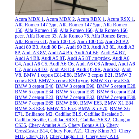
Acura MDX 1
,
Acura MDX 2
,
Acura RDX 1
,
Acura RSX 1
,
Alfa Romeo 147 3дв
,
Alfa Romeo 147 5дв
,
Alfa Romeo
156
,
Alfa Romeo 159
,
Alfa Romeo 166
,
Alfa Romeo 166
рест
,
Alfa Romeo 33
,
Alfa Romeo 75
,
Alfa Romeo Brera
,
Alfa Romeo GT
,
Audi 100 C3
,
Audi 100 C4
,
Audi 80 B2
,
Audi 80 B3
,
Audi 80 B4
,
Audi 90 B3
,
Audi A3 8L
,
Audi A3
8P
,
Audi A3 8V
,
Audi A4 B5
,
Audi A4 B6
,
Audi A4 B7
,
Audi A4 B8
,
Audi A5 8T
,
Audi A5 8T лифтбек
,
Audi A6
C4
,
Audi A6 C5
,
Audi A6 C6
,
Audi A6 C6 Allroad
,
Audi A6
C7
,
Audi A8 D3
,
Audi A8 D4
,
Audi Q5 8R
,
Audi S2
,
Audi
V8
,
BMW 1 серия E81-E88
,
BMW 3 серия E21
,
BMW 3
серия E30
,
BMW 3 серия E30 купе
,
BMW 3 серия E36
,
BMW 3 серия E46
,
BMW 3 серия E90
,
BMW 5 серия E28
,
BMW 5 серия E34
,
BMW 5 серия E39
,
BMW 6 серия E24
,
BMW 7 серия E23
,
BMW 7 серия E32
,
BMW 7 серия E38
,
BMW 7 серия E65
,
BMW E60
,
BMW E63
,
BMW X1 E84
,
BMW X3 E83
,
BMW X5 E53
,
BMW X5 E70
,
BMW X6
E71
,
Brilliance M2
,
Cadillac BLS
,
Cadillac Escalade 3
,
Cadillac Seville
,
Cadillac SRX1
,
Cadillac SRX2
,
Changan
CS35
,
Chery Amulet A15
,
Chery Bonus A13
,
Chery
CrossEastar B14
,
Chery Fora A21
,
Chery Kimo A1
,
Chery
M11
,
Chery QQ
,
Chery Tiggo T11
,
Chery Very A13
,