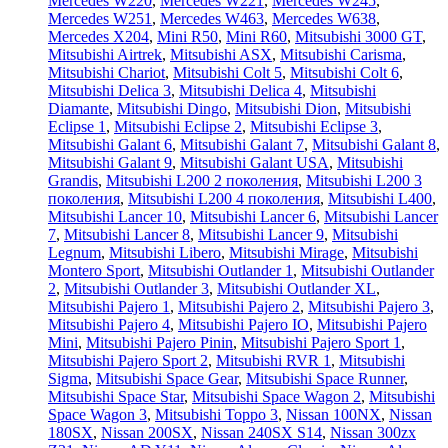
Mercedes W220
,
Mercedes W221
,
Mercedes W245
,
Mercedes W251
,
Mercedes W463
,
Mercedes W638
,
Mercedes X204
,
Mini R50
,
Mini R60
,
Mitsubishi 3000 GT
,
Mitsubishi Airtrek
,
Mitsubishi ASX
,
Mitsubishi Carisma
,
Mitsubishi Chariot
,
Mitsubishi Colt 5
,
Mitsubishi Colt 6
,
Mitsubishi Delica 3
,
Mitsubishi Delica 4
,
Mitsubishi
Diamante
,
Mitsubishi Dingo
,
Mitsubishi Dion
,
Mitsubishi
Eclipse 1
,
Mitsubishi Eclipse 2
,
Mitsubishi Eclipse 3
,
Mitsubishi Galant 6
,
Mitsubishi Galant 7
,
Mitsubishi Galant 8
,
Mitsubishi Galant 9
,
Mitsubishi Galant USA
,
Mitsubishi
Grandis
,
Mitsubishi L200 2 поколения
,
Mitsubishi L200 3
поколения
,
Mitsubishi L200 4 поколения
,
Mitsubishi L400
,
Mitsubishi Lancer 10
,
Mitsubishi Lancer 6
,
Mitsubishi Lancer
7
,
Mitsubishi Lancer 8
,
Mitsubishi Lancer 9
,
Mitsubishi
Legnum
,
Mitsubishi Libero
,
Mitsubishi Mirage
,
Mitsubishi
Montero Sport
,
Mitsubishi Outlander 1
,
Mitsubishi Outlander
2
,
Mitsubishi Outlander 3
,
Mitsubishi Outlander XL
,
Mitsubishi Pajero 1
,
Mitsubishi Pajero 2
,
Mitsubishi Pajero 3
,
Mitsubishi Pajero 4
,
Mitsubishi Pajero IO
,
Mitsubishi Pajero
Mini
,
Mitsubishi Pajero Pinin
,
Mitsubishi Pajero Sport 1
,
Mitsubishi Pajero Sport 2
,
Mitsubishi RVR 1
,
Mitsubishi
Sigma
,
Mitsubishi Space Gear
,
Mitsubishi Space Runner
,
Mitsubishi Space Star
,
Mitsubishi Space Wagon 2
,
Mitsubishi
Space Wagon 3
,
Mitsubishi Toppo 3
,
Nissan 100NX
,
Nissan
180SX
,
Nissan 200SX
,
Nissan 240SX S14
,
Nissan 300zx