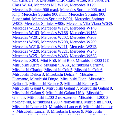
CL-Class C140
,
Mercedes CLK-Class W209
,
Mercedes GL-
Class W164
,
Mercedes ML W164
,
Mercedes R129
,
Mercedes Sprinter 906 maxi
,
Mercedes Sprinter 906 maxi
long
,
Mercedes Sprinter 906 mini
,
Mercedes Sprinter 906
Super mini
,
Mercedes Sprinter W901
,
Mercedes Sprinter
W903
,
Mercedes Sprinter w906
,
Mercedes Vito-Viano W639
,
Mercedes W123
,
Mercedes W124
,
Mercedes W140
,
Mercedes W163
,
Mercedes W166
,
Mercedes W168
,
Mercedes W201
,
Mercedes W202
,
Mercedes W203
,
Mercedes W205
,
Mercedes W208
,
Mercedes W209
,
Mercedes W210
,
Mercedes W211
,
Mercedes W212
,
Mercedes W220
,
Mercedes W221
,
Mercedes W245
,
Mercedes W251
,
Mercedes W463
,
Mercedes W638
,
Mercedes X204
,
Mini R50
,
Mini R60
,
Mitsubishi 3000 GT
,
Mitsubishi Airtrek
,
Mitsubishi ASX
,
Mitsubishi Carisma
,
Mitsubishi Chariot
,
Mitsubishi Colt 5
,
Mitsubishi Colt 6
,
Mitsubishi Delica 3
,
Mitsubishi Delica 4
,
Mitsubishi
Diamante
,
Mitsubishi Dingo
,
Mitsubishi Dion
,
Mitsubishi
Eclipse 1
,
Mitsubishi Eclipse 2
,
Mitsubishi Eclipse 3
,
Mitsubishi Galant 6
,
Mitsubishi Galant 7
,
Mitsubishi Galant 8
,
Mitsubishi Galant 9
,
Mitsubishi Galant USA
,
Mitsubishi
Grandis
,
Mitsubishi L200 2 поколения
,
Mitsubishi L200 3
поколения
,
Mitsubishi L200 4 поколения
,
Mitsubishi L400
,
Mitsubishi Lancer 10
,
Mitsubishi Lancer 6
,
Mitsubishi Lancer
7
,
Mitsubishi Lancer 8
,
Mitsubishi Lancer 9
,
Mitsubishi