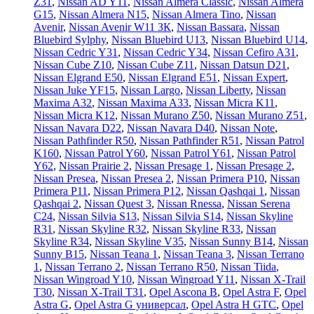
Z31
,
Nissan AD Y11
,
Nissan Almera Classic
,
Nissan Almera
G15
,
Nissan Almera N15
,
Nissan Almera Tino
,
Nissan
Avenir
,
Nissan Avenir W11 ЗК
,
Nissan Bassara
,
Nissan
Bluebird Sylphy
,
Nissan Bluebird U13
,
Nissan Bluebird U14
,
Nissan Cedric Y31
,
Nissan Cedric Y34
,
Nissan Cefiro A31
,
Nissan Cube Z10
,
Nissan Cube Z11
,
Nissan Datsun D21
,
Nissan Elgrand E50
,
Nissan Elgrand E51
,
Nissan Expert
,
Nissan Juke YF15
,
Nissan Largo
,
Nissan Liberty
,
Nissan
Maxima A32
,
Nissan Maxima A33
,
Nissan Micra K11
,
Nissan Micra K12
,
Nissan Murano Z50
,
Nissan Murano Z51
,
Nissan Navara D22
,
Nissan Navara D40
,
Nissan Note
,
Nissan Pathfinder R50
,
Nissan Pathfinder R51
,
Nissan Patrol
K160
,
Nissan Patrol Y60
,
Nissan Patrol Y61
,
Nissan Patrol
Y62
,
Nissan Prairie 2
,
Nissan Presage 1
,
Nissan Presage 2
,
Nissan Presea
,
Nissan Presea 2
,
Nissan Primera P10
,
Nissan
Primera P11
,
Nissan Primera P12
,
Nissan Qashqai 1
,
Nissan
Qashqai 2
,
Nissan Quest 3
,
Nissan Rnessa
,
Nissan Serena
C24
,
Nissan Silvia S13
,
Nissan Silvia S14
,
Nissan Skyline
R31
,
Nissan Skyline R32
,
Nissan Skyline R33
,
Nissan
Skyline R34
,
Nissan Skyline V35
,
Nissan Sunny B14
,
Nissan
Sunny B15
,
Nissan Teana 1
,
Nissan Teana 3
,
Nissan Terrano
1
,
Nissan Terrano 2
,
Nissan Terrano R50
,
Nissan Tiida
,
Nissan Wingroad Y10
,
Nissan Wingroad Y11
,
Nissan X-Trail
T30
,
Nissan X-Trail T31
,
Opel Ascona B
,
Opel Astra F
,
Opel
Astra G
,
Opel Astra G универсал
,
Opel Astra H GTC
,
Opel