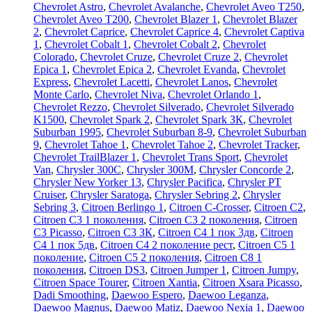
Chevrolet Astro
,
Chevrolet Avalanche
,
Chevrolet Aveo T250
,
Chevrolet Aveo Т200
,
Chevrolet Blazer 1
,
Chevrolet Blazer
2
,
Chevrolet Caprice
,
Chevrolet Caprice 4
,
Chevrolet Captiva
1
,
Chevrolet Cobalt 1
,
Chevrolet Cobalt 2
,
Chevrolet
Colorado
,
Chevrolet Cruze
,
Chevrolet Cruze 2
,
Chevrolet
Epica 1
,
Chevrolet Epica 2
,
Chevrolet Evanda
,
Chevrolet
Express
,
Chevrolet Lacetti
,
Chevrolet Lanos
,
Chevrolet
Monte Carlo
,
Chevrolet Niva
,
Chevrolet Orlando 1
,
Chevrolet Rezzo
,
Chevrolet Silverado
,
Chevrolet Silverado
K1500
,
Chevrolet Spark 2
,
Chevrolet Spark ЗК
,
Chevrolet
Suburban 1995
,
Chevrolet Suburban 8-9
,
Chevrolet Suburban
9
,
Chevrolet Tahoe 1
,
Chevrolet Tahoe 2
,
Chevrolet Tracker
,
Chevrolet TrailBlazer 1
,
Chevrolet Trans Sport
,
Chevrolet
Van
,
Chrysler 300C
,
Chrysler 300M
,
Chrysler Concorde 2
,
Chrysler New Yorker 13
,
Chrysler Pacifica
,
Chrysler PT
Cruiser
,
Chrysler Saratoga
,
Chrysler Sebring 2
,
Chrysler
Sebring 3
,
Citroen Berlingo 1
,
Citroen C-Crosser
,
Citroen C2
,
Citroen C3 1 поколения
,
Citroen C3 2 поколения
,
Citroen
C3 Picasso
,
Citroen C3 ЗК
,
Citroen C4 1 пок 3дв
,
Citroen
C4 1 пок 5дв
,
Citroen C4 2 поколение рест
,
Citroen C5 1
поколение
,
Citroen C5 2 поколения
,
Citroen C8 1
поколения
,
Citroen DS3
,
Citroen Jumper 1
,
Citroen Jumpy
,
Citroen Space Tourer
,
Citroen Xantia
,
Citroen Xsara Picasso
,
Dadi Smoothing
,
Daewoo Espero
,
Daewoo Leganza
,
Daewoo Magnus
,
Daewoo Matiz
,
Daewoo Nexia 1
,
Daewoo