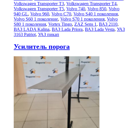
Volkswagen Transporter T3
,
Volkswagen Transporter T4
,
Volkswagen Transporter T5
,
Volvo 740
,
Volvo 850
,
Volvo
940 GL
,
Volvo 960
,
Volvo C70
,
Volvo S40 1 поколения
,
Volvo S60 1 поколение
,
Volvo S70 1 поколения
,
Volvo
S80 1 поколения
,
Vortex Tingo
,
ZAZ Sens 1
,
ВАЗ 2110
,
ВАЗ LADA Kalina
,
ВАЗ Lada Priora
,
ВАЗ Lada Vesta
,
УАЗ
3163 Patriot
,
УАЗ пикап
Усилитель порога