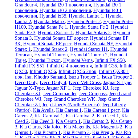
Grandeur 4
,
Hyundai i20 1 поколения
,
Hyundai i30 1
поколения
,
Hyundai i30 2 поколения
,
Hyundai I40 1
поколения
,
Hyundai ix35
,
Hyundai Lantra 1
,
Hyundai
Lantra 2
,
Hyundai Matrix
,
Hyundai Porter 2
,
Hyundai Porter
H100
,
Hyundai Santa Fe 1
,
Hyundai Santa Fe 2
,
Hyundai
Santa Fe 3
,
Hyundai Solaris 1
,
Hyundai Solaris 2
,
Hyundai
Sonata 3
,
Hyundai Sonata EF дорест
,
Hyundai Sonata EF
ЗК
,
Hyundai Sonata EF рест
,
Hyundai Sonata NF
,
Hyundai
Starex 1
,
Hyundai Starex 2
,
Hyundai Starex H1
,
Hyundai
Terracan
,
Hyundai Tiburon
,
Hyundai Tiburon 2
,
Hyundai
Trajet
,
Hyundai Tucson
,
Hyundai Verna
,
Infiniti FX S50
,
Infiniti FX S51
,
Infiniti G 4 поколения
,
Infiniti G35
,
Infiniti
QX50
,
Infiniti QX56
,
Infiniti QX56 2пок
,
Infiniti QX80 1
пок
,
Iran Khodro Samand
,
Isuzu Trooper 1
,
Isuzu Trooper 2
,
Iveco Daily
,
Iveco Daily 4
,
Iveco VehiCross
,
Jaguar S-Type
,
Jaguar X-Type
,
Jaguar XF 1
,
Jeep Cherokee KJ
,
Jeep
Cherokee XJ
,
Jeep Commander
,
Jeep Compass
,
Jeep Grand
Cherokee WJ
,
Jeep Grand Cherokee WK
,
Jeep Grand
Cherokee ZJ
,
Jeep Liberty (North America)
,
Jeep Liberty
(Patriot)
,
Kia Avella
,
Kia Carens 1
,
Kia Carens 1 рест
,
Kia
Carens 2
,
Kia Carnival 1
,
Kia Carnival 2
,
Kia Ceed 1
,
Kia
Ceed 2
,
Kia Ceed 3
,
Kia Cerato 1
,
Kia Cerato 2
,
Kia Cerato
3
,
Kia Clarus
,
Kia Joice
,
Kia Magentis
,
Kia Magentis 2
,
Kia
Opirus 1
,
Kia Picanto 1
,
Kia Picanto 3
,
Kia Pregio
,
Kia Rio
1
,
Kia Rio 2
,
Kia Rio 3
,
Kia Rio 4
,
Kia Sephia 1
,
Kia Sephia