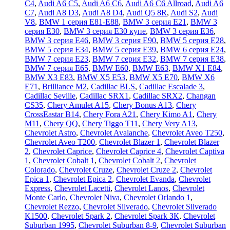
C4
,
Audi A6 C5
,
Audi A6 C6
,
Audi A6 C6 Allroad
,
Audi A6
C7
,
Audi A8 D3
,
Audi A8 D4
,
Audi Q5 8R
,
Audi S2
,
Audi
V8
,
BMW 1 серия E81-E88
,
BMW 3 серия E21
,
BMW 3
серия E30
,
BMW 3 серия E30 купе
,
BMW 3 серия E36
,
BMW 3 серия E46
,
BMW 3 серия E90
,
BMW 5 серия E28
,
BMW 5 серия E34
,
BMW 5 серия E39
,
BMW 6 серия E24
,
BMW 7 серия E23
,
BMW 7 серия E32
,
BMW 7 серия E38
,
BMW 7 серия E65
,
BMW E60
,
BMW E63
,
BMW X1 E84
,
BMW X3 E83
,
BMW X5 E53
,
BMW X5 E70
,
BMW X6
E71
,
Brilliance M2
,
Cadillac BLS
,
Cadillac Escalade 3
,
Cadillac Seville
,
Cadillac SRX1
,
Cadillac SRX2
,
Changan
CS35
,
Chery Amulet A15
,
Chery Bonus A13
,
Chery
CrossEastar B14
,
Chery Fora A21
,
Chery Kimo A1
,
Chery
M11
,
Chery QQ
,
Chery Tiggo T11
,
Chery Very A13
,
Chevrolet Astro
,
Chevrolet Avalanche
,
Chevrolet Aveo T250
,
Chevrolet Aveo Т200
,
Chevrolet Blazer 1
,
Chevrolet Blazer
2
,
Chevrolet Caprice
,
Chevrolet Caprice 4
,
Chevrolet Captiva
1
,
Chevrolet Cobalt 1
,
Chevrolet Cobalt 2
,
Chevrolet
Colorado
,
Chevrolet Cruze
,
Chevrolet Cruze 2
,
Chevrolet
Epica 1
,
Chevrolet Epica 2
,
Chevrolet Evanda
,
Chevrolet
Express
,
Chevrolet Lacetti
,
Chevrolet Lanos
,
Chevrolet
Monte Carlo
,
Chevrolet Niva
,
Chevrolet Orlando 1
,
Chevrolet Rezzo
,
Chevrolet Silverado
,
Chevrolet Silverado
K1500
,
Chevrolet Spark 2
,
Chevrolet Spark ЗК
,
Chevrolet
Suburban 1995
,
Chevrolet Suburban 8-9
,
Chevrolet Suburban