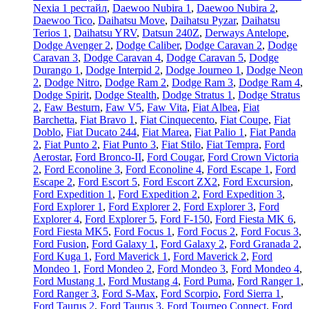
Nexia 1 рестайл
,
Daewoo Nubira 1
,
Daewoo Nubira 2
,
Daewoo Tico
,
Daihatsu Move
,
Daihatsu Pyzar
,
Daihatsu
Terios 1
,
Daihatsu YRV
,
Datsun 240Z
,
Derways Antelope
,
Dodge Avenger 2
,
Dodge Caliber
,
Dodge Caravan 2
,
Dodge
Caravan 3
,
Dodge Caravan 4
,
Dodge Caravan 5
,
Dodge
Durango 1
,
Dodge Interpid 2
,
Dodge Journeo 1
,
Dodge Neon
2
,
Dodge Nitro
,
Dodge Ram 2
,
Dodge Ram 3
,
Dodge Ram 4
,
Dodge Spirit
,
Dodge Stealth
,
Dodge Stratus 1
,
Dodge Stratus
2
,
Faw Besturn
,
Faw V5
,
Faw Vita
,
Fiat Albea
,
Fiat
Barchetta
,
Fiat Bravo 1
,
Fiat Cinquecento
,
Fiat Coupe
,
Fiat
Doblo
,
Fiat Ducato 244
,
Fiat Marea
,
Fiat Palio 1
,
Fiat Panda
2
,
Fiat Punto 2
,
Fiat Punto 3
,
Fiat Stilo
,
Fiat Tempra
,
Ford
Aerostar
,
Ford Bronco-II
,
Ford Cougar
,
Ford Crown Victoria
2
,
Ford Econoline 3
,
Ford Econoline 4
,
Ford Escape 1
,
Ford
Escape 2
,
Ford Escort 5
,
Ford Escort ZX2
,
Ford Excursion
,
Ford Expedition 1
,
Ford Expedition 2
,
Ford Expedition 3
,
Ford Explorer 1
,
Ford Explorer 2
,
Ford Explorer 3
,
Ford
Explorer 4
,
Ford Explorer 5
,
Ford F-150
,
Ford Fiesta MK 6
,
Ford Fiesta MK5
,
Ford Focus 1
,
Ford Focus 2
,
Ford Focus 3
,
Ford Fusion
,
Ford Galaxy 1
,
Ford Galaxy 2
,
Ford Granada 2
,
Ford Kuga 1
,
Ford Maverick 1
,
Ford Maverick 2
,
Ford
Mondeo 1
,
Ford Mondeo 2
,
Ford Mondeo 3
,
Ford Mondeo 4
,
Ford Mustang 1
,
Ford Mustang 4
,
Ford Puma
,
Ford Ranger 1
,
Ford Ranger 3
,
Ford S-Max
,
Ford Scorpio
,
Ford Sierra 1
,
Ford Taurus 2
,
Ford Taurus 3
,
Ford Tourneo Connect
,
Ford