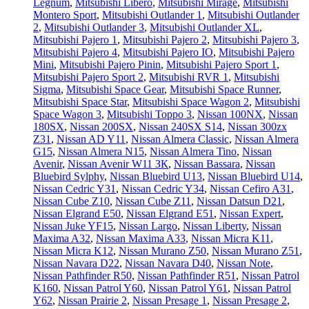
Legnum
,
Mitsubishi Libero
,
Mitsubishi Mirage
,
Mitsubishi
Montero Sport
,
Mitsubishi Outlander 1
,
Mitsubishi Outlander
2
,
Mitsubishi Outlander 3
,
Mitsubishi Outlander XL
,
Mitsubishi Pajero 1
,
Mitsubishi Pajero 2
,
Mitsubishi Pajero 3
,
Mitsubishi Pajero 4
,
Mitsubishi Pajero IO
,
Mitsubishi Pajero
Mini
,
Mitsubishi Pajero Pinin
,
Mitsubishi Pajero Sport 1
,
Mitsubishi Pajero Sport 2
,
Mitsubishi RVR 1
,
Mitsubishi
Sigma
,
Mitsubishi Space Gear
,
Mitsubishi Space Runner
,
Mitsubishi Space Star
,
Mitsubishi Space Wagon 2
,
Mitsubishi
Space Wagon 3
,
Mitsubishi Toppo 3
,
Nissan 100NX
,
Nissan
180SX
,
Nissan 200SX
,
Nissan 240SX S14
,
Nissan 300zx
Z31
,
Nissan AD Y11
,
Nissan Almera Classic
,
Nissan Almera
G15
,
Nissan Almera N15
,
Nissan Almera Tino
,
Nissan
Avenir
,
Nissan Avenir W11 ЗК
,
Nissan Bassara
,
Nissan
Bluebird Sylphy
,
Nissan Bluebird U13
,
Nissan Bluebird U14
,
Nissan Cedric Y31
,
Nissan Cedric Y34
,
Nissan Cefiro A31
,
Nissan Cube Z10
,
Nissan Cube Z11
,
Nissan Datsun D21
,
Nissan Elgrand E50
,
Nissan Elgrand E51
,
Nissan Expert
,
Nissan Juke YF15
,
Nissan Largo
,
Nissan Liberty
,
Nissan
Maxima A32
,
Nissan Maxima A33
,
Nissan Micra K11
,
Nissan Micra K12
,
Nissan Murano Z50
,
Nissan Murano Z51
,
Nissan Navara D22
,
Nissan Navara D40
,
Nissan Note
,
Nissan Pathfinder R50
,
Nissan Pathfinder R51
,
Nissan Patrol
K160
,
Nissan Patrol Y60
,
Nissan Patrol Y61
,
Nissan Patrol
Y62
,
Nissan Prairie 2
,
Nissan Presage 1
,
Nissan Presage 2
,